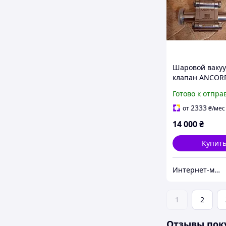
Шаровой ваку
клапан ANCORP
серии KF16 B4
Готово к отпра
2333
от
₴
/мес
14 000
₴
Купит
Интернет-магазин "PriceShop"
1
2
Отзывы пок