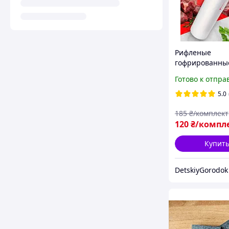
Рифленые
гофрированны
пакеты для ва
Готово к отпра
упаковщика па
для вакуматора
5.0
20х500 см)
185
₴/комплект
120
₴/компл
Купит
DetskiyGorodok