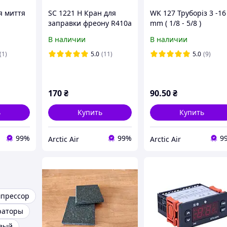
я миття
SC 1221 H Кран для
WK 127 Труборіз 3 -16
заправки фреону R410a
mm ( 1/8 - 5/8 )
R32 1/4 SAE - 5/16 SAE
В наличии
В наличии
(1)
5.0
(11)
5.0
(9)
170
₴
90
.50
₴
ь
Купить
Купить
99%
99%
9
Arctic Air
Arctic Air
мпрессор
раторы
овый