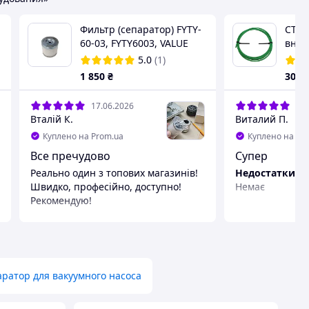
Фильтр (сепаратор) FYTY-
CT 2
60-03, FYTY6003, VALUE
внут
FYTY-60-03, FYTY-60-03
труб
5.0
(1)
VALUE вакуумного насоса
1 850
₴
301
.
17.06.2026
15.
Вталій К.
Виталий П.
Куплено на Prom.ua
Куплено на Pr
Все пречудово
Супер
Реально один з топових магазинів!
Недостатки
Швидко, професійно, доступно!
Немає
Рекомендую!
Преимущества
Ціна/якість
Недостатки
Жодних
ратор для вакуумного насоса