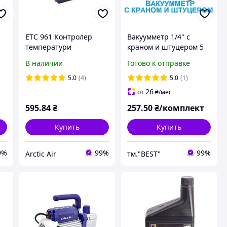
ETC 961 Контролер
Вакуумметр 1/4" с
температури
краном и штуцером 5
ка
цифровий на 1 датчик
мм
В наличии
Готово к отправке
5.0
(4)
5.0
(1)
26
от
₴
/мес
595
.84
₴
257
.50
₴/комплект
Купить
Купить
9%
99%
99%
Arctic Air
тм."BEST"