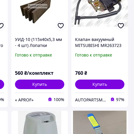
УИД-10 (115х40х5,3 мм
Клапан вакуумный
го
- 4 шт) Лопатки
MITSUBISHI MR263723
текстолитовые для
Готово к отправке
Готово к отправке
доильного аппарата
560
₴/комплект
760
₴
Купить
Купить
0%
100%
97%
« APROF»
AUTOPARTSMARKET