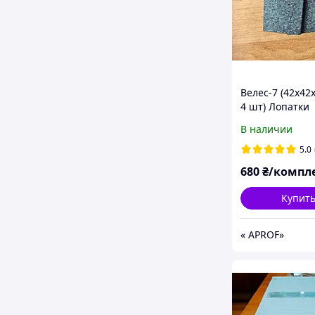
Велес-7 (42х42х
4 шт) Лопатки
графитовые дл
В наличии
доильного апп
Велес-7
5.0
680
₴/компл
Купит
« APROF»