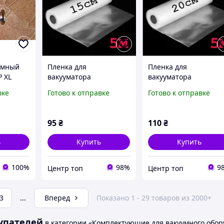
умный
Пленка для
Пленка для
 XL
вакууматора
вакууматора
07S-QF16
15см×5метров,
20см×5метров,
вке
Готово к отправке
Готово к отправке
гофрированные
гофрированные
пакеты-рулоны для
пакеты-рулоны для
вакуумной упаковки
вакуумной упаковки
95
₴
110
₴
продуктов
продуктов
ь
Купить
Купить
100%
98%
9
Центр топ
Центр топ
3
...
Вперед
Показано 1 - 29 товаров из 2000+
упателей
в категории «Комплектующие для вакуумного обор