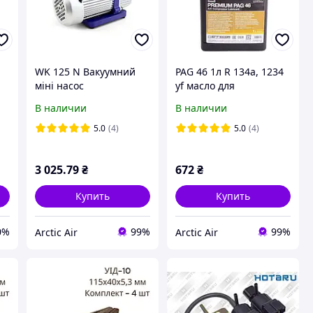
WK 125 N Вакуумний
PAG 46 1л R 134a, 1234
міні насос
yf масло для
Y-
одноступеневий 70 л/
автокондиціонерів
В наличии
В наличии
го
хв
Errecom
5.0
(4)
5.0
(4)
3 025
.79
₴
672
₴
Купить
Купить
0%
99%
99%
Arctic Air
Arctic Air