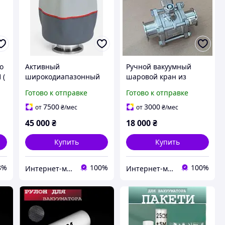
о
Активный
Ручной вакуумный
 (
широкодиапазонный
шаровой кран из
датчик вакуума Ewards
нержавеющей стали
Готово к отправке
Готово к отправке
WRG-SL-NW25
KF40 SS304
7500
3000
от
₴
/мес
от
₴
/мес
45 000
₴
18 000
₴
Купить
Купить
8%
100%
100%
Интернет-магазин "PriceShop"
Интернет-магазин "PriceShop"