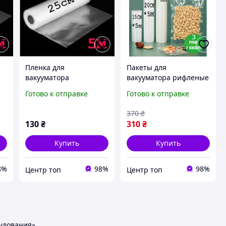
Пленка для
Пакеты для
вакууматора
вакууматора рифленые
25см×5метров,
в рулоне 3 шт
Готово к отправке
Готово к отправке
гофрированные
гофрированные для
пакеты-рулоны для
вакуумного
370
₴
вакуумной упаковки
упаковщика
130
₴
310
₴
продуктов
Купить
Купить
8%
98%
98%
Центр топ
Центр топ
удования»