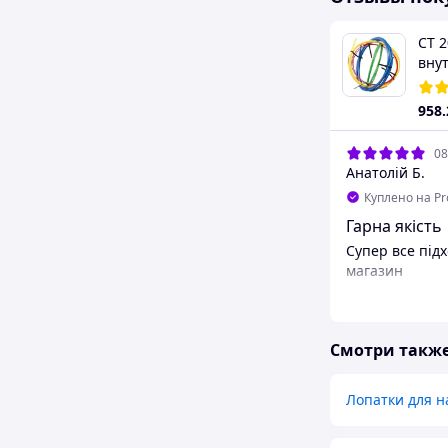
CT 2
вну
труб
958
08
Анатолій Б.
Куплено на P
Гарна якість
Супер все під
магазин
Смотри такж
Лопатки для н