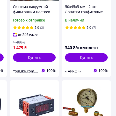
Система вакуумной
50х45х5 мм - 2 шт.
фильтрации настоек
Лопатки графитовые
вакуумный фильтр для
для доильного
Готово к отправке
В наличии
растворов
аппарата Буренка-1,
Березка-1
5.0
(2)
5.0
(7)
246
от
₴
/мес
1 480
₴
1 479
₴
340
₴/комплект
Купить
Купить
9%
100%
100%
YouLike.com.ua
« APROF»