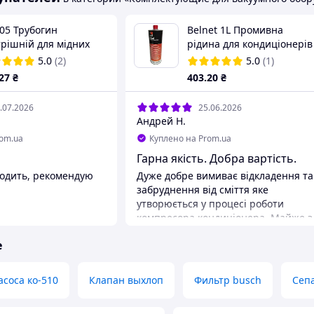
05 Трубогин
Belnet 1L Промивна
трішній для мідних
рідина для кондиціонерів
 1/4 3/8 1/2 5/8
Errecom
5.0
(2)
5.0
(1)
.27
₴
403
.20
₴
.07.2026
25.06.2026
Андрей Н.
rom.ua
Куплено на Prom.ua
Гарна якість. Добра вартість.
ходить, рекомендую
Дуже добре вимиває відкладення та
забруднення від сміття яке
утворюється у процесі роботи
компресора кондиціонера. Майже з
першого разу промивка показує
е
гарний результат.
Преимущества
Якісна рідина
асоса ко-510
Клапан выхлоп
Фильтр busch
Сепа
Недостатки
Не виявив.