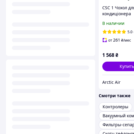
CSC 1 Чохол дл
кондиціонера
В наличии
5.0
261
от
₴
/мес
1 568
₴
Купит
Arctic Air
Смотри также
Контролеры
Вакуумный ко
Фильтры-сепа
Скотч тефлон