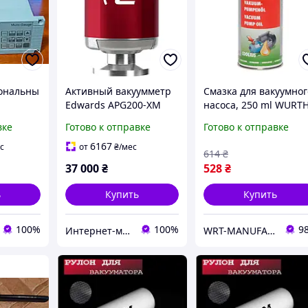
ональны
Активный вакуумметр
Смазка для вакуумног
Edwards APG200-XM
насоса, 250 ml WURTH
ti-
Pirani NW25
арт. 0892764300 )
вке
Готово к отправке
Готово к отправке
r Varian
D1G1021100
6167
с
от
₴
/мес
614
₴
37 000
₴
528
₴
ь
Купить
Купить
100%
100%
9
Интернет-магазин "PriceShop"
WRT-MANUFACTURING