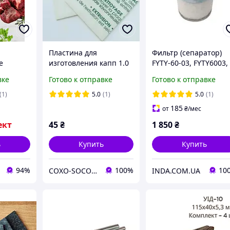
Пластина для
Фильтр (сепаратор)
е
изготовления капп 1.0
FYTY-60-03, FYTY6003,
куумного
мм (твердая)
VALUE FYTY-60-03, FYT
вке
Готово к отправке
Готово к отправке
кеты
60-03 VALUE вакуумно
 (рулон
насоса
(1)
5.0
(1)
5.0
(1)
185
от
₴
/мес
ект
45
₴
1 850
₴
ь
Купить
Купить
94%
100%
10
СOXO-SOCO та Woodpecker - Офіційний представник в Україні. ЗНИЖКИ !!!
INDA.COM.UA