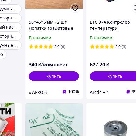
Запчасти к вакуумным насосам
Пластинчато-роторный насос
50*45*5 мм - 2 шт.
ETC 974 Контролер
Busch вакуумный насос
Лопатки графитовые
температури
для доильного
цифровий на 2 датчи
Пластинчато-роторный вакуумный насос
В наличии
В наличии
аппарата Буренка,
Вихревые вакуумные насосы
Березка
5.0
(6)
5.0
(5)
05
340
₴/комплект
627
.20
₴
Купить
Купить
100%
9
« APROF»
Arctic Air