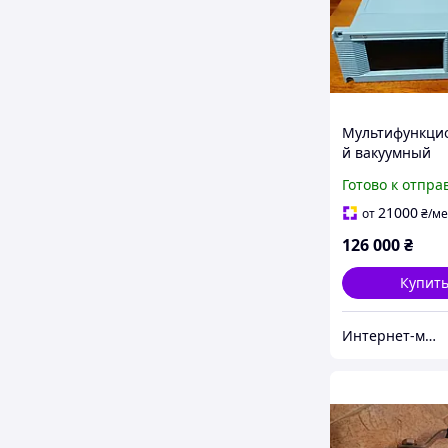
Мультифункци
й вакуумный
контроллер Mul
Готово к отпра
Gauge Controlle
LB350301
21000
от
₴
/ме
126 000
₴
Купит
Интернет-магазин "PriceShop"