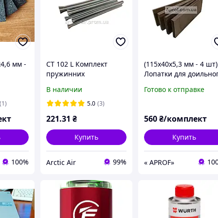
4,6 мм -
CT 102 L Комплект
(115х40х5,3 мм - 4 шт)
пружинних
Лопатки для доильно
я
трубозгиначів
аппарата УИД-10 ,
В наличии
Готово к отправке
арата
текстолитовые
(1)
5.0
(3)
ект
221
.31
₴
560
₴/комплект
ь
Купить
Купить
100%
99%
10
Arctic Air
« APROF»