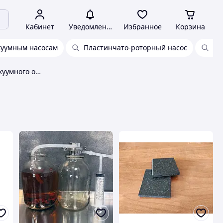
Кабинет
Уведомления
Избранное
Корзина
куумным насосам
Пластинчато-роторный насос
Bu
Комплектующие для вакуумного оборудования