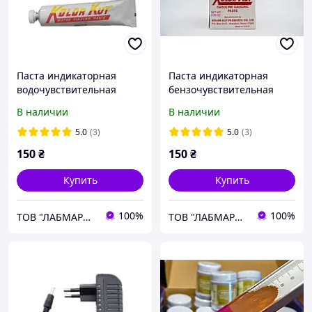
Паста индикаторная
Паста индикаторная
водочувствительная
бензочувствительная
(тюбик 85г.)
(баночка 62г.) стоимость с
В наличии
В наличии
ПДВ
5.0
(3)
5.0
(3)
150
₴
150
₴
Купить
Купить
100%
100%
ТОВ "ЛАБМАРКЕТ"
ТОВ "ЛАБМАРКЕТ"