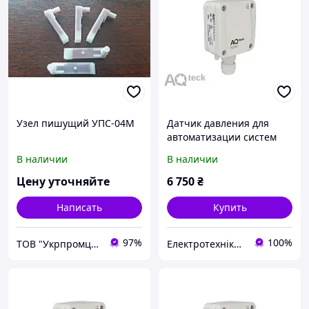
Узел пишущий УПС-04М
Датчик давления для
автоматизации систем
HVAC -100 100Па м 4 20
В наличии
В наличии
мА/0...10 В
Цену уточняйте
6 750
₴
Написать
Купить
97%
100%
ТОВ "Укрпромцентр ЛТД"
Електротехніка, автоматизація, КВП та А, привідна техніка