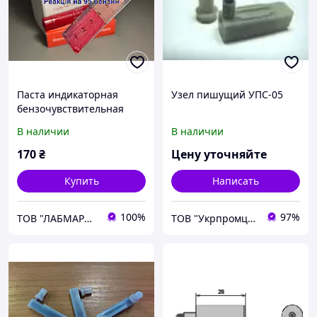
Паста индикаторная
Узел пишущий УПС-05
бензочувствительная
(тюбик 75 г.)
В наличии
В наличии
170
₴
Цену уточняйте
Купить
Написать
100%
97%
ТОВ "ЛАБМАРКЕТ"
ТОВ "Укрпромцентр ЛТД"