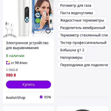
Ротаметр для газа
Паста водочутлива
Жидкостные термометры
Разделитель мембранный
Термометр стеклянный спир
Тестер профессиональный
Электронное устройство
для выравнивания
Бобышка g1 2
давления в ушах и
В наличии
Напоромеры
продувания евстахиевой
трубы Afenau (Ear Popper)
98
от
₴
/мес
Переходники для подключен
1 960
₴
980
₴
Купить
95%
AvalonShop