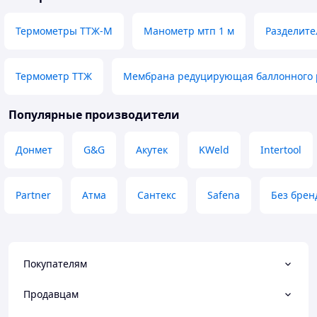
Термометры ТТЖ-М
Манометр мтп 1 м
Разделите
Термометр ТТЖ
Мембрана редуцирующая баллонного р
Популярные производители
Донмет
G&G
Акутек
KWeld
Intertool
Partner
Атма
Сантекс
Safena
Без брен
Покупателям
Продавцам