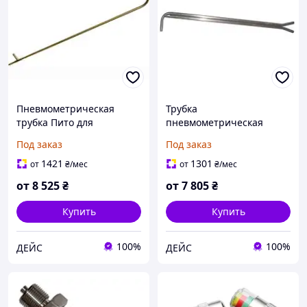
Пневмометрическая
Трубка
трубка Пито для
пневмометрическая
малозапыленных газов
НИИОГАЗ
Под заказ
Под заказ
0.5
1421
1301
от
₴
/мес
от
₴
/мес
от
8 525
₴
от
7 805
₴
Купить
Купить
100%
100%
ДЕЙС
ДЕЙС