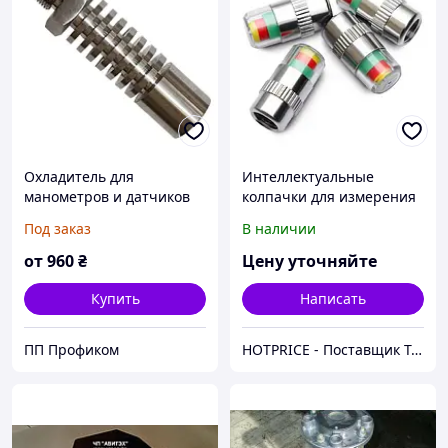
Охладитель для
Интеллектуальные
манометров и датчиков
колпачки для измерения
давления
и контроля давления в
Под заказ
В наличии
шинах [ОПТ]
от
960
₴
Цену уточняйте
Купить
Написать
ПП Профиком
HOTPRICE - Поставщик Трендовых та Бытовых товаров с Китая в Украине ОПТом