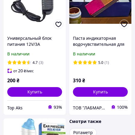
Универсальный блок
Паста индикаторная
питания 12V/3A
водочувствительная для
бензинов с содержанием
В наличии
В наличии
этанола до 25% AQUADIS
(баночка 100г.)
4.7
(3)
5.0
(1)
20
от
₴
/мес
200
₴
310
₴
Купить
Купить
93%
100%
Top Aks
ТОВ "ЛАБМАРКЕТ"
Смотри также
Ротаметр