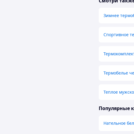
Смотри такж
Зимнее термо
Спортивное т
Термокомплек
Термобелье ч
Теплое мужско
Популярные 
Нательное бе