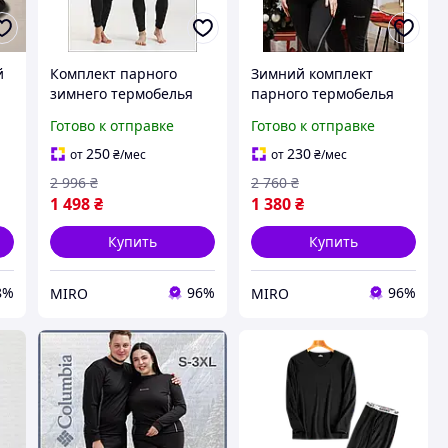
й
Комплект парного
Зимний комплект
зимнего термобелья
парного термобелья
для мужчин и женщин
Columbia для мужчин и
Готово к отправке
Готово к отправке
кофта и штаны на
женщин кофта и
флисе черное
штаны на флисе
250
230
от
₴
/мес
от
₴
/мес
черное
2 996
₴
2 760
₴
1 498
₴
1 380
₴
Купить
Купить
8%
96%
96%
MIRO
MIRO