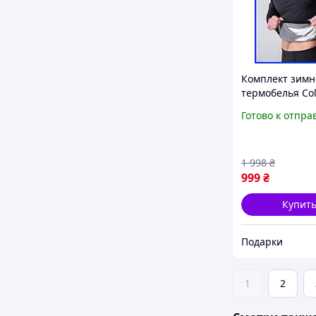
Комплект зимн
термобелья Co
для мужчин, т
Готово к отпра
термобелье Co
военное зсу дл
мужчин
1 998
₴
999
₴
Купит
Подарки
1
2