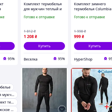
кт
Комплект термобелья
Комплект зимнего
я
для мужчин теплый и
термобелья Columbia
й с
комфортный для
для мужчин, теплое
вке
Готово к отправке
Готово к отправке
ом и
активного отдыха
термобелье Columbia
и для
рыбалки охоты зимних
военное зсу для
ыха
видов спорта FLAME
мужчин
1 812
₴
1 998
₴
1 208
₴
999
₴
ь
Купить
Купить
95%
95%
9
Веселка
HyperShop
обелье
Термобелье для мужчин
Мужской комплект термобелья
Термобелье мужское турция