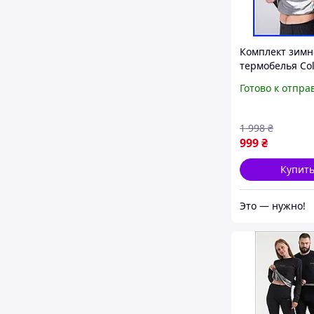
Комплект зимн
термобелья Co
для мужчин, т
Готово к отпра
термобелье Co
военное зсу д
NOW
1 998
₴
999
₴
Купит
Это — нужно!