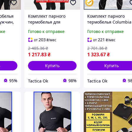
обелья
Комплект парного
Комплект парного
мужчин,
термобелья для
термобелья Columbia
белье
мужчин и женщин
для мужчин и женщи
вке
Готово к отправке
Готово к отправке
зимнее на флисе в
зимнее на флисе коф
носки и
комплекте кофта и
и штаны черного
203
221
от
₴
/мес
от
₴
/мес
ды
штаны черного цвета
цвета Tactic
2 485
.36
₴
2 701
.36
₴
Tactic
1 217
.83
₴
1 323
.67
₴
ь
Купить
Купить
95%
98%
9
Tactica Ok
Tactica Ok