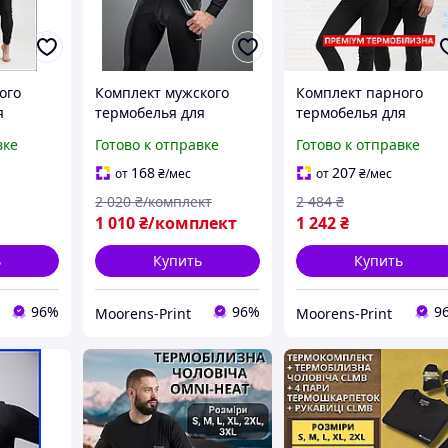
ого
Комплект мужского
Комплект парного
я
термобелья для
термобелья для
щин
мужчин с ионами
мужчин и женщин
вке
Готово к отправке
Готово к отправке
heat
серебра, Термобелье
зимнее на флисе в
и штаны
мужское Columbia
комплекте кофта и
168
207
от
₴
/мес
от
₴
/мес
Omni Heat зимнее
штаны черного цвет
2 020
₴/комплект
2 484
₴
черное
Moor-р
1 010
₴/комплект
1 242
₴
ь
Купить
Купить
96%
96%
9
Moorens-Print
Moorens-Print