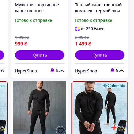
Мужское спортивное
Тёплый качественный
качественное
комплект термобелья
термобелье Omni-Heat
CLMB для мужчин,
Готово к отправке
Готово к отправке
для спорта и бега,
комплект 4 пары
теплый комплект
носков перчатки и
250
от
₴
/мес
термобелья для
термобелье
1 998
₴
2 998
₴
мужчин
999
₴
1 499
₴
Купить
Купить
5%
95%
95%
HyperShop
HyperShop