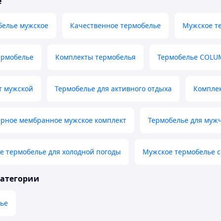
е
белье мужское
Качественное термобелье
Мужское т
ермобелье
Комплекты термобелья
Термобелье COLU
т мужской
Термобелье для активного отдыха
Комплек
ерное мембранное мужское комплект
Термобелье для муж
е термобелье для холодной погоды
Мужское термобелье с
категории
лье