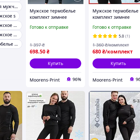
Термобелье для мужчин зимнее
Мужское термобелье
Мужское термобелье
жское s
комплект зимнее
комплект зимнее
коламбия, термобелье
коламбия термобель
Термобелье мужское зимнее комплект
Готово к отправке
Готово к отправке
для мужчин Columbia,
для мужчин Columbia
Термобелье мужское отзывы
термобелье с начесом
на флисе + термонос
5.0
(1)
на флисе Mр
Mр
Мужское термобелье крафт
1 397
₴
1 360
₴/комплект
698
.50
₴
680
₴/комплект
Купить
Купить
96%
9
Moorens-Print
Moorens-Print