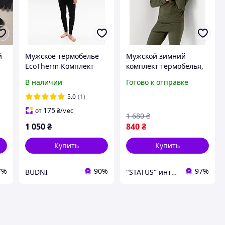
й
Мужское термобелье
Мужской зимний
EcoTherm Комплект
комплект термобелья,
термобелья для
зимнее термобелье для
В наличии
Готово к отправке
мужчин S-3XL
мужчин, мужское
теплое термобелье
5.0
(1)
Хаки / Олива
175
от
₴
/мес
1 680
₴
1 050
₴
840
₴
Купить
Купить
7%
90%
97%
BUDNI
"STATUS" интернет магазин мужской и женской обуви