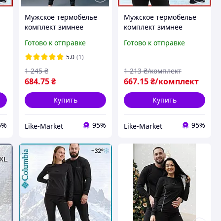
Мужское термобелье
Мужское термобелье
комплект зимнее
комплект зимнее
е
коламбия, термобелье
коламбия термобелье
Готово к отправке
Готово к отправке
для мужчин Columbia,
для мужчин Columbia
ки
термобелье с начесом
на флисе + термоноски
5.0
(1)
LikeM
LikeM
1 245
₴
1 213
₴/комплект
684
.75
₴
667
.15
₴/комплект
Купить
Купить
6%
95%
95%
Like-Market
Like-Market