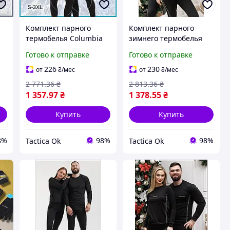
Комплект парного
Комплект парного
термобелья Columbia
зимнего термобелья
н
для мужчин и женщин
для мужчин и женщин
Готово к отправке
Готово к отправке
та
зимнее на флисе кофта
Columbia на флисе
и штаны черного
кофта и штаны
226
230
от
₴
/мес
от
₴
/мес
цвета Tactic
черного цвета Tactic
2 771
.36
₴
2 813
.36
₴
1 357
.97
₴
1 378
.55
₴
Купить
Купить
8%
98%
98%
Tactica Ok
Tactica Ok