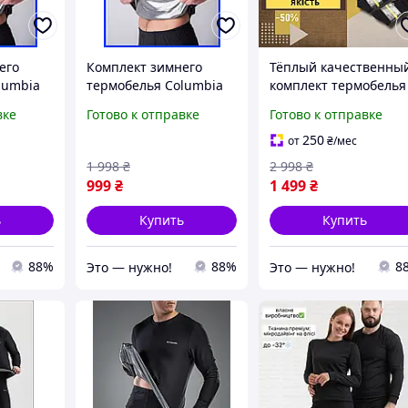
его
Комплект зимнего
Тёплый качественны
lumbia
термобелья Columbia
комплект термобелья
еплое
для мужчин, теплое
CLMB для мужчин,
вке
Готово к отправке
Готово к отправке
lumbia
термобелье Columbia
комплект 4 пары
ля м|BUY
военное зсу для м|BUY
носков перчатки и
250
от
₴
/мес
NOW
термо|BUY NOW
1 998
₴
2 998
₴
999
₴
1 499
₴
ь
Купить
Купить
88%
88%
8
Это — нужно!
Это — нужно!