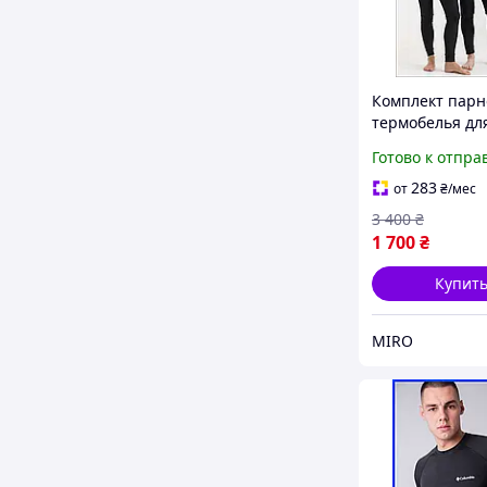
Комплект парн
термобелья дл
мужчин и жен
Готово к отпра
columbia omni 
зимнее кофта 
283
от
₴
/мес
черное
3 400
₴
1 700
₴
Купит
MIRO