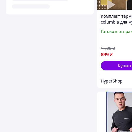
Комплект терм
сolumbia для 
мужское термо
Готово к отпра
коламбия для
повседневной 
холодной пого
1 798
₴
899
₴
Купит
HyperShop