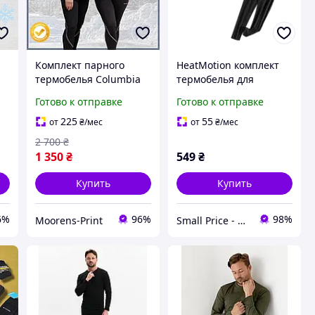
Комплект парного
HeatMotion комплект
термобелья Columbia
термобелья для
для мужчин и женщин
мужчин, черный
Готово к отправке
Готово к отправке
зимнее на флисе кофта
и штаны черного
225
55
от
₴
/мес
от
₴
/мес
а
цвета Moor-р
2 700
₴
1 350
₴
549
₴
Купить
Купить
6%
96%
98%
Moorens-Print
Small Price - интернет-магазин товаров для дома