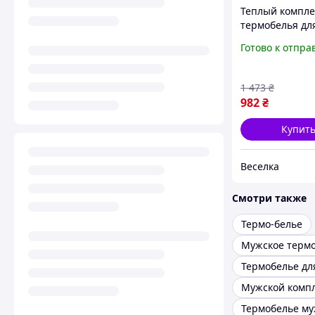
Теплый компле
термобелья дл
мужчин зимни
Готово к отпра
длинным рукав
подштанникам
активного отд
1 473
₴
FLAME
982
₴
Купит
Веселка
Смотри также
Термо-белье
Мужское терм