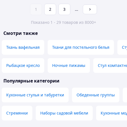
1
2
3
...
Показано 1 - 29 товаров из 8000+
Смотри также
Ткань вафельная
Ткани для постельного белья
Ст
Рыбацкое кресло
Ночные пижамы
Стул компактн
Популярные категории
Кухонные стулья и табуретки
Обеденные группы
Стремянки
Наборы садовой мебели
Кухонные мо