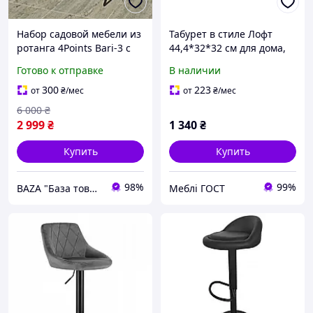
Набор садовой мебели из
Табурет в стиле Лофт
ротанга 4Points Bari-3 с
44,4*32*32 см для дома,
круглым столом и тремя
офиса, кафе и бара.
Готово к отправке
В наличии
стульями на дачу для
Стулья без спинки в
сада кафе террасы
кухню, гостиную Loft
300
223
от
₴
/мес
от
₴
/мес
6 000
₴
2 999
₴
1 340
₴
Купить
Купить
98%
99%
BAZA "База товарів з Європи"
Меблі ГОСТ