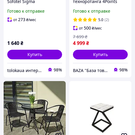
Sofotel Sigma
техноротанга 4Points
современный для дома
Siena-4 на дачу со столом
Готово к отправке
Готово к отправке
кухни кафе R_2283
и четырьмя стульями для
сада
273
от
₴
/мес
5.0
(2)
500
от
₴
/мес
7 699
₴
1 640
₴
4 999
₴
Купить
Купить
98%
98%
tolokaua интернет-магазин товаров для дома
BAZA "База товарів з Європи"