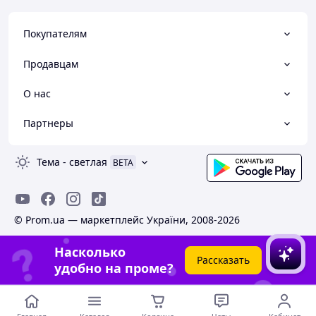
Покупателям
Продавцам
О нас
Партнеры
Тема
-
светлая
BETA
© Prom.ua — маркетплейс України, 2008-2026
Насколько
Рассказать
удобно на проме?