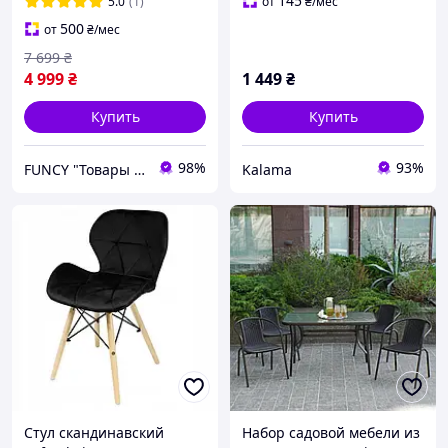
и 4 стула из ротанга для
велюр
145
5.0
(1)
от
₴
/мес
сада Ч
500
от
₴
/мес
7 699
₴
4 999
₴
1 449
₴
Купить
Купить
98%
93%
FUNCY "Товары для дома и активного отдыха"
Kalama
Стул скандинавский
Набор садовой мебели из