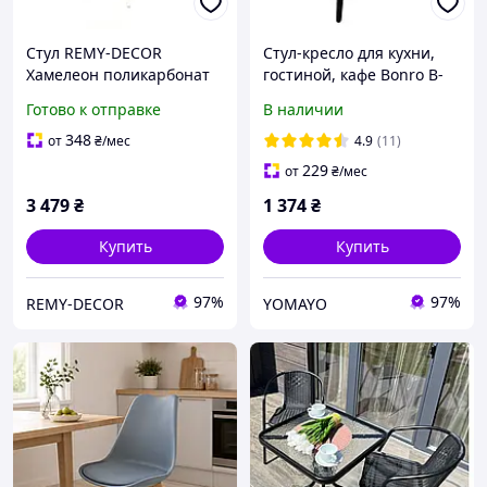
Стул REMY-DECOR
Стул-кресло для кухни,
Хамелеон поликарбонат
гостиной, кафе Bonro B-
прозрачный для
659 серый с мягким
Готово к отправке
В наличии
ресторана кафе дома
сиденьем и спинкой
банкетный стул
велюр
348
от
₴
/мес
4.9
(11)
229
от
₴
/мес
3 479
₴
1 374
₴
Купить
Купить
97%
97%
REMY-DECOR
YOMAYO