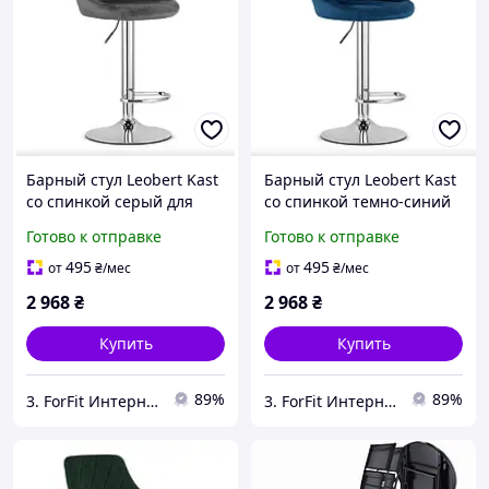
Барный стул Leobert Kast
Барный стул Leobert Kast
со спинкой серый для
со спинкой темно-синий
дома, квартиры, офиса и
для дома, квартиры,
Готово к отправке
Готово к отправке
практичной организации
офиса и практичной
пространства
организации
495
495
от
₴
/мес
от
₴
/мес
пространства
2 968
₴
2 968
₴
Купить
Купить
89%
89%
3. ForFit Интернет-магазин спортивных товаров
3. ForFit Интернет-магазин спортивных товаров