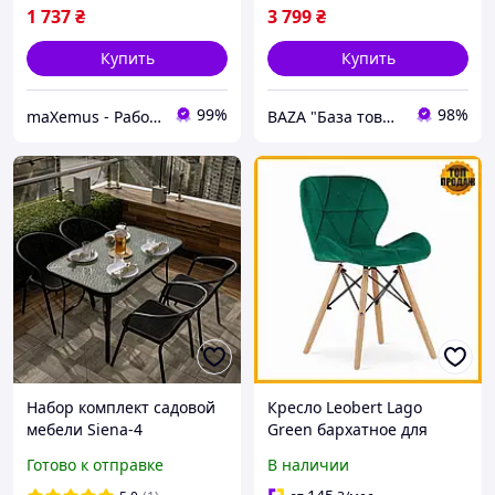
1 737
₴
3 799
₴
Купить
Купить
99%
98%
maXemus - Работаем по максимуму
BAZA "База товарів з Європи"
Набор комплект садовой
Кресло Leobert Lago
мебели Siena-4
Green бархатное для
прямоугольный стол со
дома и офиса мягкое стул
Готово к отправке
В наличии
стеклянной столешницей
с колесиками зеленый