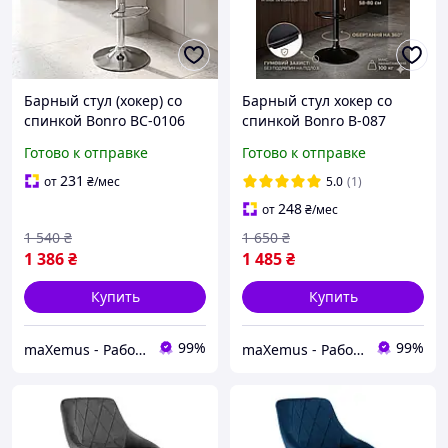
Барный стул (хокер) со
Барный стул хокер со
спинкой Bonro BC-0106
спинкой Bonro B-087
Белый из экокожи для
Велюр Черный на
Готово к отправке
Готово к отправке
кухни кафе и салона
черной основе для кухни
и кафе
231
от
₴
/мес
5.0
(1)
248
от
₴
/мес
1 540
₴
1 650
₴
1 386
₴
1 485
₴
Купить
Купить
99%
99%
maXemus - Работаем по максимуму
maXemus - Работаем по максимуму