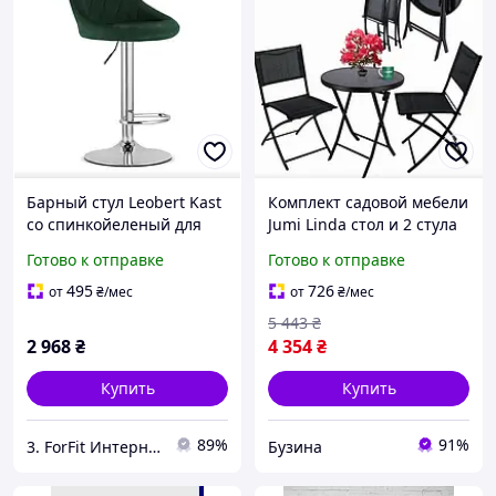
Барный стул Leobert Kast
Комплект садовой мебели
со спинкойеленый для
Jumi Linda стол и 2 стула
дома, квартиры, офиса и
buzyna
Готово к отправке
Готово к отправке
практичной организации
пространства
495
726
от
₴
/мес
от
₴
/мес
5 443
₴
2 968
₴
4 354
₴
Купить
Купить
89%
91%
3. ForFit Интернет-магазин спортивных товаров
Бузина