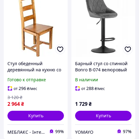
Стул обеденный
Барный стул со спинкой
деревянный на кухню со
Bonro B-074 велюровый
спинкой и жестким
серый с черной основой /
Готово к отправке
В наличии
сиденьем стулья
Стул для кухни, бара,
кухонные обеденные из
кафе, дома, ресторана
296
288
от
₴
/мес
от
₴
/мес
дерева Леддер
3 120
₴
2 964
₴
1 729
₴
Купить
Купить
99%
97%
МЕБЛАКС - Інтернет- магазин меблів
YOMAYO