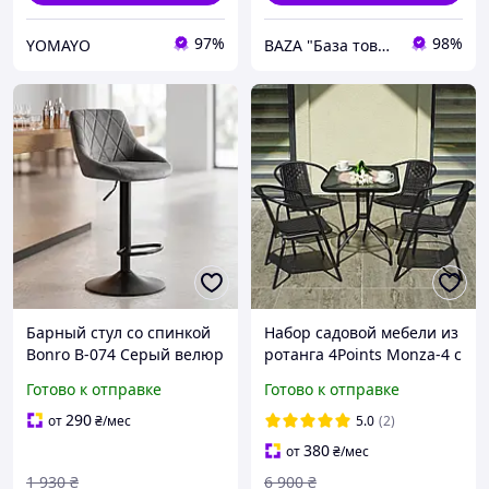
97%
98%
YOMAYO
BAZA "База товарів з Європи"
Барный стул со спинкой
Набор садовой мебели из
Bonro B-074 Серый велюр
ротанга 4Points Monza-4 с
на черной основе
квадратным столом и
Готово к отправке
Готово к отправке
(регулируемый хокер для
четырьмя стульями на
кухни и бара)
дачу для сада
290
от
₴
/мес
5.0
(2)
380
от
₴
/мес
1 930
₴
6 900
₴