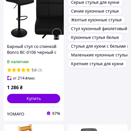
Серые стулья для кухни
Синие кухонные стулья
Желтые кухонные стулья
Стул кухонный фиолетовый
Кухонные стулья белые
Стулья для кухни с белыми 
Барный стул со спинкой
Bonro BC-0106 черный с
Маленькие кухонные стулья
черной основой / Стул
В наличии
Крепкие стулья для кухни
для кухни, дома, бара,
кафе и ресторана
5.0
(3)
214
от
₴
/мес
1 286
₴
Купить
97%
YOMAYO