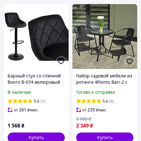
Барный стул со спинкой
Набор садовой мебели из
Bonro B-074 велюровый
ротанга 4Points Bari-2 с
черный с черной
круглым столом и двумя
В наличии
Готово к отправке
основой / Стул для кухни,
стульями на дачу для
бара, кафе, дома,
сада кафе террасы
5.0
(1)
5.0
(6)
ресторана
261
235
от
₴
/мес
от
₴
/мес
5 000
₴
1 568
₴
2 349
₴
Купить
Купить