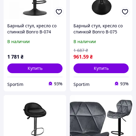
Барный стул, кресло со
Барный стул, кресло со
спинкой Bonro B-074
спинкой Bonro B-075
велюр серый для дома,
черный для дома, офиса,
В наличии
В наличии
офиса, барной стойки,
барной стойки, кухни,
кухни, компьютерное
компьютерное
1 687
₴
1 781
₴
961
.59
₴
Купить
Купить
93%
93%
Sportim
Sportim