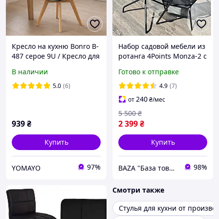
Кресло на кухню Bonro B-
Набор садовой мебели из
487 серое 9U / Кресло для
ротанга 4Points Monza-2 с
дома, кухни, гостиной и
квадратным столом и
В наличии
Готово к отправке
офиса, стул для работы и
двумя стульями на дачу
отдыха
для кафе террасы
5.0
(6)
4.9
(7)
240
от
₴
/мес
5 500
₴
939
₴
2 399
₴
Купить
Купить
97%
98%
YOMAYO
BAZA "База товарів з Європи"
Смотри также
Стулья для кухни от произво