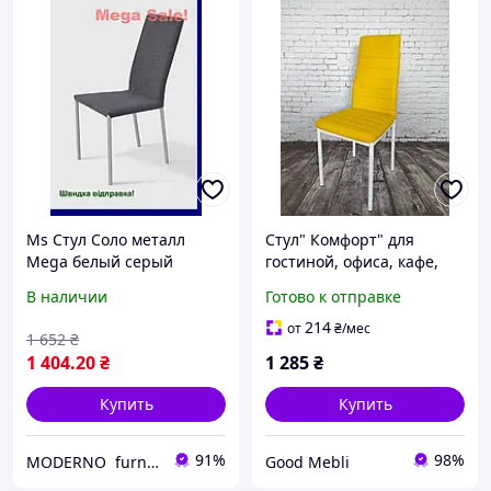
Ms Стул Соло металл
Стул" Комфорт" для
Mega белый серый
гостиной, офиса, кафе,
сиденье для дома офиса
баров, ресторанов, кухни,
В наличии
Готово к отправке
кухни мебель для отдыха
кухонный, мягкий
214
от
₴
/мес
1 652
₴
1 404
.20
₴
1 285
₴
Купить
Купить
91%
98%
MODERNO furnitures
Good Mebli