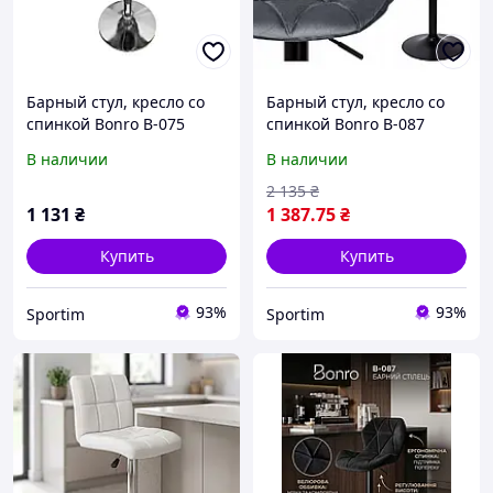
Барный стул, кресло со
Барный стул, кресло со
спинкой Bonro B-075
спинкой Bonro B-087
черный (метал) для дома,
велюр серый для дома,
В наличии
В наличии
офиса, барной стойки,
офиса, барной стойки,
кухни, компьютерное
кухни, компьютерное
2 135
₴
1 131
₴
1 387
.75
₴
Купить
Купить
93%
93%
Sportim
Sportim