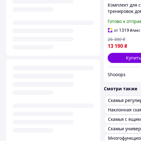
Комплект для 
тренировок до
зале регулиру
Готово к отпра
скамья для жи
Defender со ст
1319
от
₴
/мес
Bugai Pro
26 380
₴
13 190
₴
Купит
Shooops
Смотри также
Скамья регули
Наклонная ска
Скамья с ящик