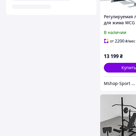
Регулируемая 
для жима WCG
Defender и сто
В наличии
Bugai Pro 3в1 
для тренирово
2200
от
₴
/мес
13 199
₴
Купит
Mshop-Sport — Всё для Силы, Формы и Результата