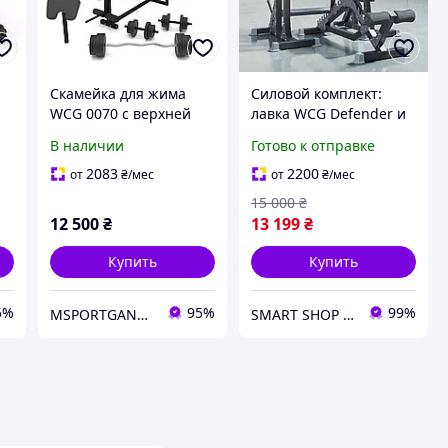
Скамейка для жима
Силовой комплект:
WCG 0070 с верхней
лавка WCG Defender и
тягой и партой Скотта
стойки Bugai Pro 3в1,
В наличии
Готово к отправке
силовой комплект 98 кг
универсальные
для дома.
тренировки жим/
2083
2200
от
₴
/мес
от
₴
/мес
приседы/брусья,
15 000
₴
стойки 100 143/60 110
12 500
₴
13 199
₴
см
Купить
Купить
5%
95%
99%
MSPORTGANTELI - інтернет магазин спортивних товарів
SMART SHOP l "Товари для дому та активного відпочинку"