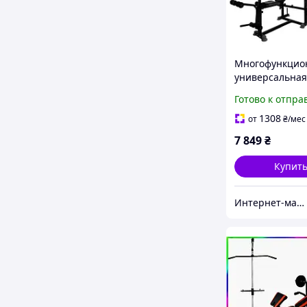
Многофункцио
универсальная
для жима WCG 
Готово к отпра
комплекте Тяга
и Приставка ск
1308
от
₴
/мес
7 849
₴
Купит
Интернет-магазин "Астрокомфорт"