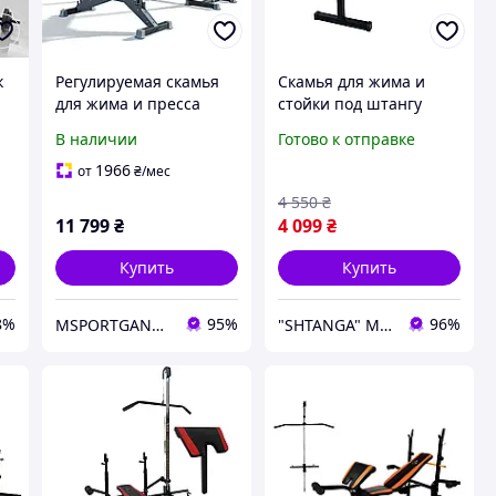
к
Регулируемая скамья
Скамья для жима и
для жима и пресса
стойки под штангу
WCG Blade со стойками
WCG Sport 004
В наличии
Готово к отправке
под штангу Bugai
регулируемый
кг
комплект для
универсальный
1966
от
₴
/мес
тренировок
комплект скамейка +
4 550
₴
стойки под штагу
11 799
₴
4 099
₴
нагрузка до
Купить
Купить
8%
95%
96%
MSPORTGANTELI - інтернет магазин спортивних товарів
"SHTANGA" МАГАЗИН СПОРТИВНЫХ ТОВАРОВ