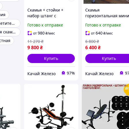
Скамья + стойки +
Скамья
ния
набор штанг с
горизонтальная мин
гантелями 90 кг
комплект Профсерий
Скамья для посетителей
Готово к отправке
Готово к отправке
Гантели, гири, штанги
Стойки, скамьи для
Горизонтальная скамья
и диски комплект
жима и приседаний
980
640
от
₴
/мес
от
₴
/мес
проф
стная
11 270
₴
6 800
₴
9 800
₴
6 400
₴
Купить
Купить
97%
9
Качай Железо
Качай Железо