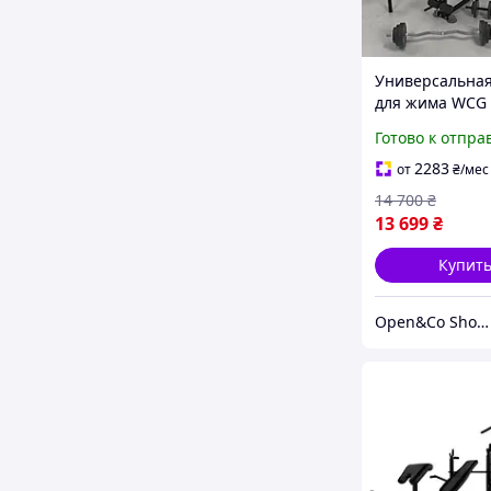
Универсальная
для жима WCG 
тягой, брусьям
Готово к отпра
приставкой Ско
Комплект HARD
2283
от
₴
/мес
штангой 128 кг
14 700
₴
13 699
₴
Купит
Open&Co Shop l Товары с Европы