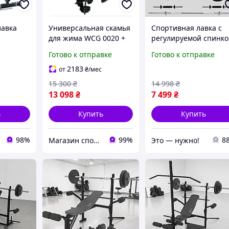
лавка
Универсальная скамья
Спортивная лавка с
для жима WCG 0020 +
регулируемой спинк
йки
парта Скотта + тяга +
и стойками в
Готово к отправке
Готово к отправке
комплект
Комплект штанга и
комплекте с грифом,
к дома
гантели 128 кг
гантелями и дисками
2183
от
₴
/мес
Planetsport
(5|BUY NOW
15 300
₴
14 998
₴
13 098
₴
7 499
₴
ь
Купить
Купить
98%
99%
8
Магазин спортивных товаров "PLANETSPORT"
Это — нужно!