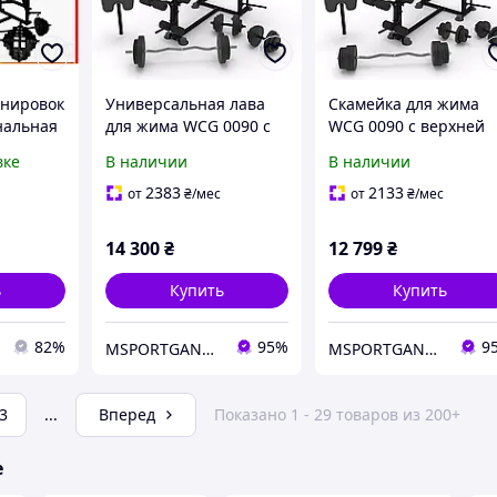
енировок
Универсальная лава
Скамейка для жима
нальная
для жима WCG 0090 с
WCG 0090 с верхней
й и
верхней тягой
тягой брусьями и
вке
В наличии
В наличии
лектом
брусками и приставкой
приставкой Скотта
ашних
Скотта комплект 148 кг.
комплект 98 кг для
2383
2133
от
₴
/мес
от
₴
/мес
тренировок.
14 300
₴
12 799
₴
ь
Купить
Купить
82%
95%
9
MSPORTGANTELI - інтернет магазин спортивних товарів
MSPORTGANTELI - інтернет магазин спортивних товарів
3
...
Вперед
Показано 1 - 29 товаров из 200+
е