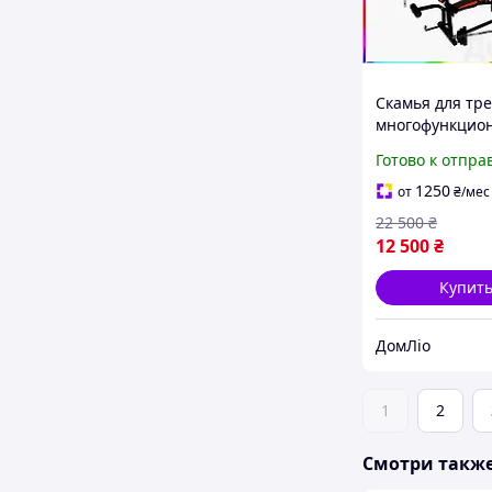
Скамья для тр
многофункцио
с верхней тяго
Готово к отпра
силовым комп
98 кг для дом
1250
от
₴
/мес
занятий
22 500
₴
12 500
₴
Купит
ДомЛіо
1
2
Смотри такж