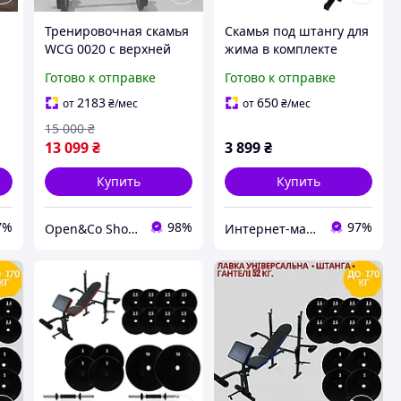
Тренировочная скамья
Скамья под штангу для
и
WCG 0020 с верхней
жима в комплекте
тягой и партой Скотта
стойка для штанги и
Готово к отправке
Готово к отправке
+ комплект штанги и
парта Скотта WCG - 006
гантелей 128 кг
2183
650
от
₴
/мес
от
₴
/мес
15 000
₴
13 099
₴
3 899
₴
Купить
Купить
7%
98%
97%
Open&Co Shop l Товары с Европы
Интернет-магазин "Астрокомфорт"