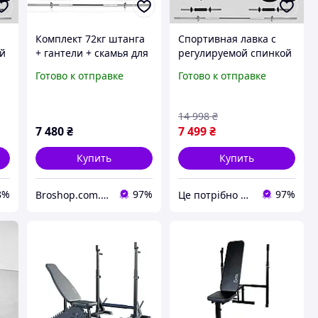
Комплект 72кг штанга
Спортивная лавка с
ой
+ гантели + скамья для
регулируемой спинкой
жима с и партой
и стойками в
Готово к отправке
Готово к отправке
Скотта и стойками под
комплекте с грифом,
штангу 7F L310
гантелями и дисками
(5+ СУПЕР
14 998
₴
7 480
₴
7 499
₴
Купить
Купить
8%
97%
97%
Broshop.com.ua
Це потрібно тобі