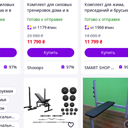
силовых
Комплект для силовых
Комплект для жима,
ма и в
тренировок дома и в
приседаний и брусье
емая
зале регулируемая
WCG Blade + Bugai Pr
вке
Готово к отправке
Готово к отправке
ма WCG
скамья для жима WCG
крепкая скамья 50×5
ойками
Blade со стойками
мм, стойки с
1179
1966
от
₴
/мес
от
₴
/мес
Bugai 3в1
регулировкой высот
23 580
₴
14 000
₴
100 143 см
11 790
₴
11 799
₴
ь
Купить
Купить
97%
97%
9
Shooops
SMART SHOP l "Товари для дому та активного відпочинку"
руемая
мья
ом
Скамьи универсальные
Многофункциональная скамья