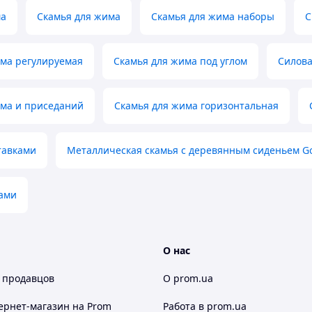
ма
Скамья для жима
Скамья для жима наборы
С
има регулируемая
Скамья для жима под углом
Силова
има и приседаний
Скамья для жима горизонтальная
тавками
Металлическая скамья с деревянным сиденьем Go
рами
О нас
 продавцов
О prom.ua
ернет-магазин
на Prom
Работа в prom.ua