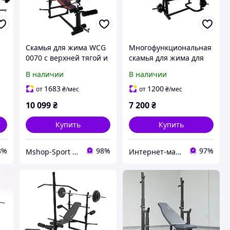
Скамья для жима WCG
Многофункциональная
0070 с верхней тягой и
скамья для жима для
г
партой Скотта
штанги WCG 0020 с
В наличии
В наличии
комплект для силовых
Тягой и Приставка
к.
тренировок 60 кг.
скотта в комплекте
1683
1200
от
₴
/мес
от
₴
/мес
10 099
₴
7 200
₴
Купить
Купить
8%
98%
97%
Mshop-Sport — Всё для Силы, Формы и Результата
Интернет-магазин "Астрокомфорт"