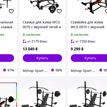
нальная
Скамья для жима WCG
Скамейка для жима
 скамья
0070 с верхней тягой и
WCG 0070 с верхней
0090 в
партой Скотта
тягой и штангой 50 к
вке
В наличии
В наличии
 Брусья
комплект для
комплект для
отта
домашних тренировок
домашних тренирово
2175
1550
от
₴
/мес
от
₴
/мес
128 кг
13 049
₴
9 299
₴
ь
Купить
Купить
97%
98%
9
Mshop-Sport — Всё для Силы, Формы и Результата
Mshop-Sport — Всё для Силы, Формы и Результата