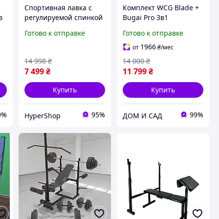
Спортивная лавка с
Комплект WCG Blade +
в
регулируемой спинкой
Bugai Pro 3в1
o
и стойками в
регулируемая силовая
Готово к отправке
Готово к отправке
0
комплекте с грифом,
скамья и стойки под
гантелями и дисками
штангу, 12 уровней
1966
от
₴
/мес
ы
(52 кг)
спинки, ширина стоек
14 998
₴
14 000
₴
60 110 см
7 499
₴
11 799
₴
Купить
Купить
9%
95%
99%
HyperShop
ДОМ И САД