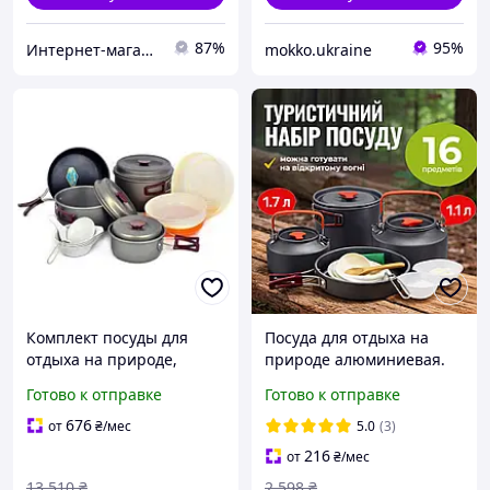
87%
95%
Интернет-магазин "Sportcamp"
mokko.ukraine
Комплект посуды для
Посуда для отдыха на
отдыха на природе,
природе алюминиевая.
Портативный набор
Легкий набор посуды для
Готово к отправке
Готово к отправке
посуды для походов
пикника, активного
Посуда похода костер WU-
отдыха для очага и
676
от
₴
/мес
5.0
(3)
19
216
от
₴
/мес
13 510
₴
2 598
₴