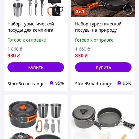
Набор туристической
Набор туристической
посуды для кемпинга
посуды на природу
Camping cooking Набор
КАСТРЮЛЯ ЧАЙНИК
Готово к отправке
Готово к отправке
посуды для похода
СКОВОРОДА для
пикника и рыбалки на
кемпинга Посуда для
1 860
₴
1 660
₴
природу для
пикника похода и
930
₴
830
₴
путешествий
рыбалки
Купить
Купить
95%
95%
StoreBroad-range
StoreBroad-range