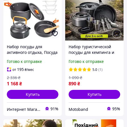
Набор посуды для
Набор туристической
активного отдыха, Посуда
посуды для кемпинга и
для отдыха на природе,
походов комплект с
Готово к отправке
Готово к отправке
Туристическая посуда из
приборами в чехле для
алюминия, Походный
приготовления пищи на
195
от
₴
/мес
5.0
(1)
набор, MTS
природе
2 336
₴
1 090
₴
1 168
₴
890
₴
Купить
Купить
91%
95%
Интернет Магазин "StepShop"
Motoband