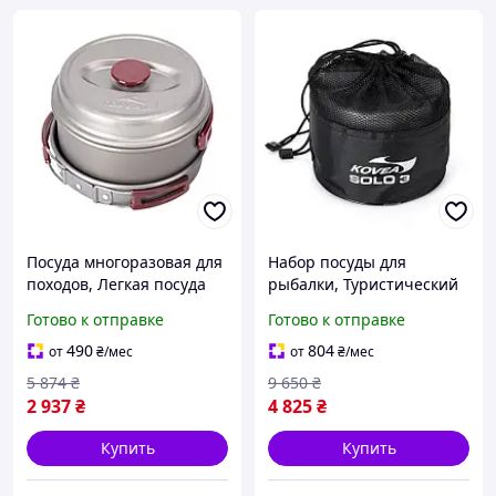
Посуда многоразовая для
Набор посуды для
походов, Легкая посуда
рыбалки, Туристический
для активного отдыха
набор для готовки на
Готово к отправке
Готово к отправке
Туристическая из
природе Посуда из
нержавейки LK-82
нержавейки туризма PU-
490
804
от
₴
/мес
от
₴
/мес
55
5 874
₴
9 650
₴
2 937
₴
4 825
₴
Купить
Купить