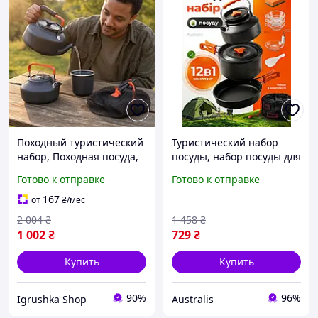
Походный туристический
Туристический набор
набор, Походная посуда,
посуды, набор посуды для
Набор посуды для отдыха
природы компактный
Готово к отправке
Готово к отправке
на природе, Набор
кастрюля+чайник+сковор
посуды туристической,
ода, набор посуды для
167
от
₴
/мес
RYH
похода на 1-3 человека
2 004
₴
1 458
₴
1 002
₴
729
₴
Купить
Купить
90%
96%
Igrushka Shop
Australis