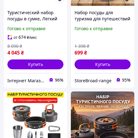
Туристический набор
Набор посуды для
посуды в сумке, Легкий
туризма для путешествий
набор посуды для
на природу DS-200
Готово к отправке
Готово к отправке
путешествий, Посуда для
Алюминиевый Походной
природы CG-28
набор посуды для
674
от
₴
/мес
кемпинга Кастрюля
8 090
₴
1 398
₴
Сковорода
4 045
₴
699
₴
Купить
Купить
96%
95%
Інтернет Магазин "Tano"
StoreBroad-range