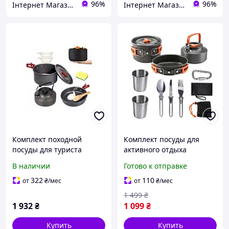
96%
96%
Інтернет Магазин "Tano"
Інтернет Магазин "Tano"
Комплект походной
Комплект посуды для
посуды для туриста
активного отдыха
Cooking А723 для отдыха
Camping cooking 10в1
В наличии
Готово к отправке
на природе или в
легкий набор посуды на
путешествии
природу со столовыми
322
110
от
₴
/мес
от
₴
/мес
приборами
1 499
₴
1 932
₴
1 099
₴
Купить
Купить