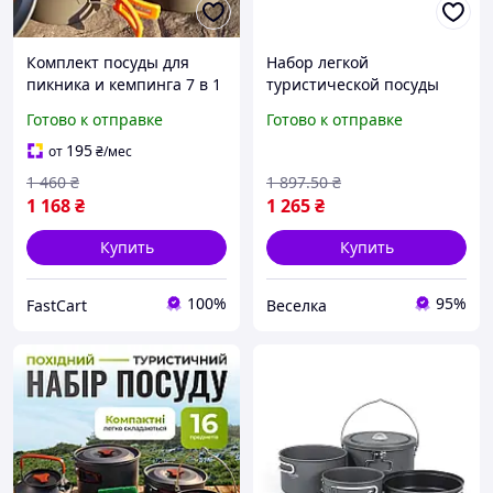
Комплект посуды для
Набор легкой
пикника и кемпинга 7 в 1
туристической посуды
Набор посуды для
для активного отдыха на
Готово к отправке
Готово к отправке
туризма отдыха Набор
природе с котелком с
туристической посуды на
крышкой и сковородой
195
от
₴
/мес
природу в лес
FLAME
1 460
₴
1 897
.50
₴
1 168
₴
1 265
₴
Купить
Купить
100%
95%
FastCart
Веселка