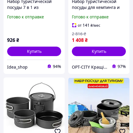
Набор туристической
Набор туристической
посуды 7 в 1 из
посуды для кемпинга и
анодированного
походов 7 предметов в
Готово к отправке
Готово к отправке
алюминия, походный
сумке для пикника и
комплект для кемпинга
отдыха на природе Opt
141
от
₴
/мес
на 2 3 человека с
City
2 816
₴
кастрюлями, сковород
926
₴
1 408
₴
Купить
Купить
94%
97%
Idea_shop
OPT-CITY Кращі ціни в інтернеті