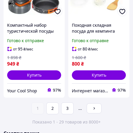
Компактный набор
Походная складная
туристической посуды
посуда для кемпинга
Camping cooking из
рыбалки новое
Готово к отправке
Готово к отправке
нержавеющей стали
Туристический набор
черный для пикника и
посуды для горелок на
95
80
от
₴
/мес
от
₴
/мес
отдыха на природе
природу
1 898
₴
1 600
₴
949
₴
800
₴
Купить
Купить
97%
97%
Your Cool Shop
Интернет магазин "Select Store" 🛒 Только качественные товары по лучшим ценам ✅
1
2
3
...
Показано 1 - 29 товаров из 8000+