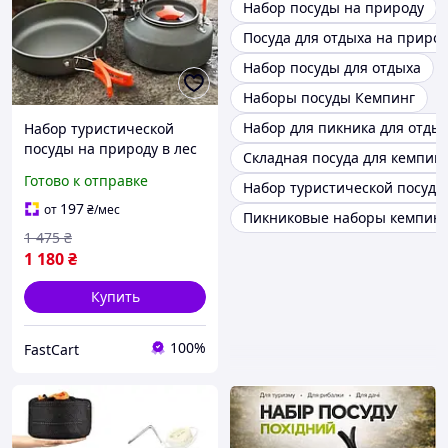
Набор посуды на природу
Посуда для отдыха на приро
Набор посуды для отдыха
Наборы посуды Кемпинг
Набор для пикника для отды
Набор туристической
посуды на природу в лес
Складная посуда для кемпин
Набор посуды для
Готово к отправке
Набор туристической посуды
туризма отдыха
Туристическая посуда 3 в
197
от
₴
/мес
Пикниковые наборы кемпинг
1 Посуда для костра
1 475
₴
1 180
₴
Купить
100%
FastCart