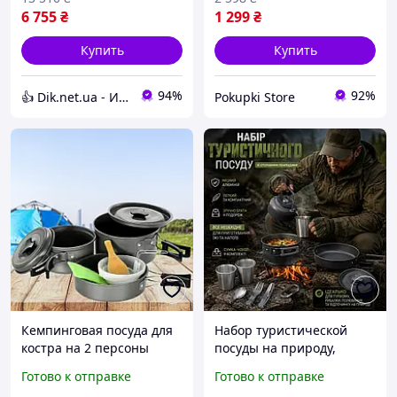
6 755
₴
1 299
₴
Купить
Купить
94%
92%
👍 Dik.net.ua - Интернет магазин
Pokupki Store
Кемпинговая посуда для
Набор туристической
костра на 2 персоны
посуды на природу,
Набор посуды
милитари набор посуды
Готово к отправке
Готово к отправке
туристический DS-200
для военных, посуда для