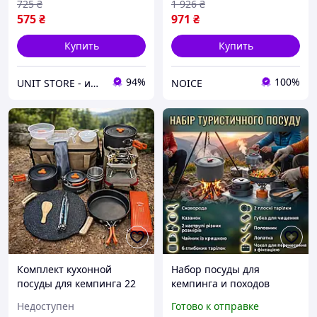
Комплект для туризма
похода, рыбалки, охоты
725
₴
1 926
₴
575
₴
971
₴
Купить
Купить
94%
100%
UNIT STORE - интернет-магазин для всей семьи
NOICE
Комплект кухонной
Набор посуды для
посуды для кемпинга 22
кемпинга и походов
предметов с горелкой для
Комплект посуды для
Недоступен
Готово к отправке
кемпинга, путешествий и
похода и кемпинга На 6