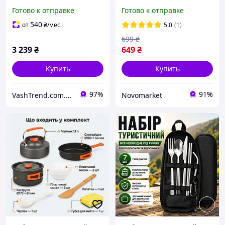
Компактный набор
WIDESEA WSC-203J для
Готово к отправке
Готово к отправке
посуды для активного
активного отдыха на 2-3
отдыха AJ-43
персоны
540
от
₴
/мес
5.0
(1)
699
₴
3 239
₴
649
₴
Купить
Купить
97%
91%
VashTrend.com.ua - Рознично-оптовый интернет магазин!
Novomarket