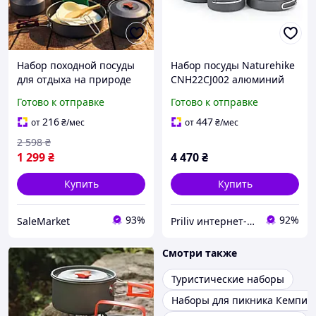
Набор походной посуды
Набор посуды Naturehike
для отдыха на природе
CNH22CJ002 алюминий
для очага. Посуда на
для путешествий 2
Готово к отправке
Готово к отправке
природу для готовки с
кастрюли казанок
термостойким покрытием
сковорода 864 г
216
447
от
₴
/мес
от
₴
/мес
2 598
₴
1 299
₴
4 470
₴
Купить
Купить
93%
92%
SaleMarket
Priliv интернет-магазин
Смотри также
Туристические наборы
Наборы для пикника Кемпин