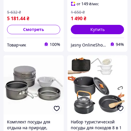
отдыха
человек в сумке для
149
от
₴
/мес
туризма
5 632
₴
1 650
₴
5 181
.44
₴
1 490
₴
Смотреть
Купить
100%
94%
Товарчик
Jasny OnlineShop - Незламні бо єдині
Комплект посуды для
Набор туристической
отдыха на природе,
посуды для походов 8 в 1