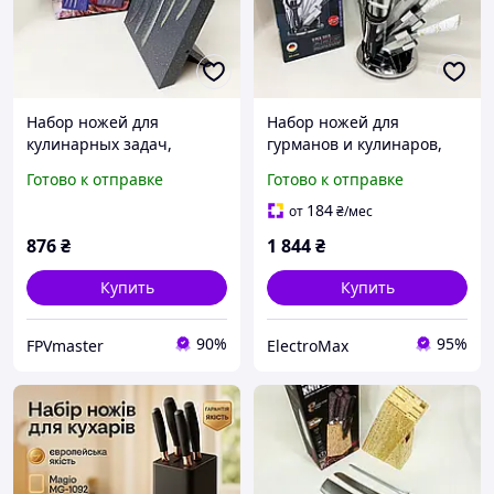
Набор ножей для
Набор ножей для
кулинарных задач,
гурманов и кулинаров,
Кухонный набор ножей
Набор литых ножей для
Готово к отправке
Готово к отправке
для нарезки,
кухни готовки EB-13
Эксклюзивные кухонные
184
от
₴
/мес
ножи ND-57
876
₴
1 844
₴
Купить
Купить
90%
95%
FPVmaster
ElectroMax