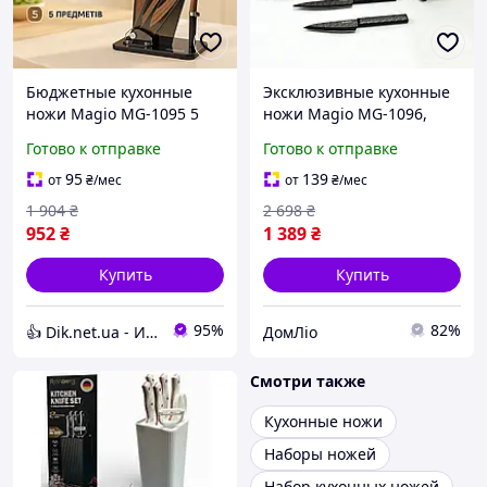
Бюджетные кухонные
Эксклюзивные кухонные
ножи Magio MG-1095 5
ножи Magio MG-1096,
предметов, Красивые
Набор ножей бытовой,
Готово к отправке
Готово к отправке
кухонные ножи,
Професиональный
Кухонный нож
кухонный набор ножей
95
139
от
₴
/мес
от
₴
/мес
универсальный QS-38
TE-97
1 904
₴
2 698
₴
952
₴
1 389
₴
Купить
Купить
95%
82%
👍 Dik.net.ua - Интернет магазин
ДомЛіо
Смотри также
Кухонные ножи
Наборы ножей
Набор кухонных ножей