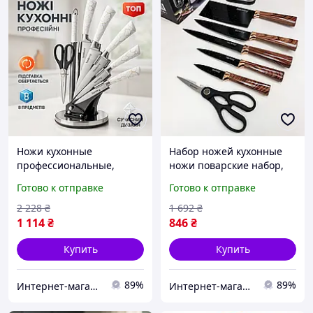
Ножи кухонные
Набор ножей кухонные
профессиональные,
ножи поварские набор,
Професиональный
литых ножей для кухни
Готово к отправке
Готово к отправке
кухонный набор ножей,
Кухонные ножи из
Комплект острых ножей
хорошей стали PL-72
2 228
₴
1 692
₴
для кухни DN-46
1 114
₴
846
₴
Купить
Купить
89%
89%
Интернет-магазин 1001USEfulness
Интернет-магазин 1001USEfulness