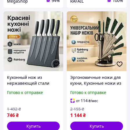
94%
100%
MegaShop
RAFAIL
Кухонный нож из
Эргономичные ножи для
нержавеющей стали
кухни, Кухонные ножи из
металлический, Хорошие
хорошей стали, Набор
Готово к отправке
Готово к отправке
ножи для поваров,
ножей для кухни и дома
Кухонные ножи для
DW-75
114
от
₴
/мес
нарезания RP-90
1 492
₴
2 155
₴
746
₴
1 144
₴
Купить
Купить