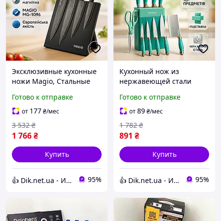
Эксклюзивные кухонные
Кухонный нож из
ножи Magio, Стальные
нержавеющей стали
кухонные ножи, Комплект
металлический, Комплект
Готово к отправке
Готово к отправке
острых ножей для кухни
острых ножей для кухни,
PA-81
Набор ножей бытовой GZ-
177
89
от
₴
/мес
от
₴
/мес
39
3 532
₴
1 782
₴
1 766
₴
891
₴
Купить
Купить
95%
95%
👍 Dik.net.ua - Интернет магазин
👍 Dik.net.ua - Интернет магазин