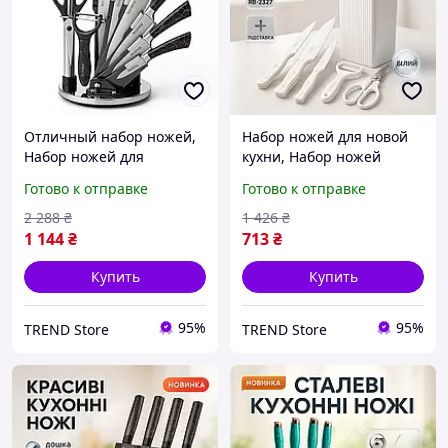
Отличный набор ножей,
Набор ножей для новой
Набор ножей для
кухни, Набор ножей
домашнего повара,
кухонных сталь,
Готово к отправке
Готово к отправке
Нержавеющий кухонный
Профессиональные ножи
нож, Товары для кухни
для домашней кухни FC-
2 288
₴
1 426
₴
ножи MP-16
84
1 144
₴
713
₴
Купить
Купить
95%
95%
TREND Store
TREND Store