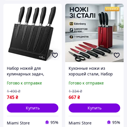
Набор ножей для
Кухонные ножи из
кулинарных задач,
хорошей стали, Набор
Хорошие кухонные ножи
кухонных ножей для
Готово к отправке
Готово к отправке
для бытового
поваров, Стальные
использования EQ-36
кухонные ножи WT-60
1 490
₴
1 334
₴
745
₴
667
₴
Купить
Купить
95%
95%
Miami Store
Miami Store