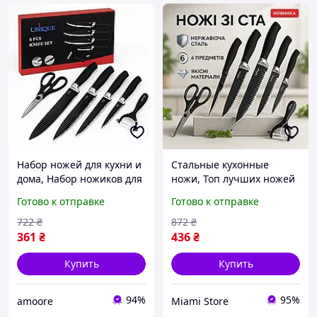
Набор ножей для кухни и
Стальные кухонные
дома, Набор ножиков для
ножи, Топ лучших ножей
кухни ножей со стильным
для кухни, Набор ножей
Готово к отправке
Готово к отправке
дизайном RG-72
для гурманов и
кулинаров SA-27
722
₴
872
₴
361
₴
436
₴
Купить
Купить
94%
95%
amoore
Miami Store