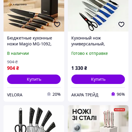
Бюджетные кухонные
Кухонный нож
ножи Magio MG-1092,
универсальный,
Кухонный нож
Кухонный набор ножей
В наличии
Готово к отправке
универсальный, Набор
для нарезки, Ножи
литых ножей для кухни
кухонные
904
₴
UT-44
профессиональные FB-40
904
₴
1 330
₴
Купить
Купить
20%
96%
VELORA
АКАРА ТРЕЙД