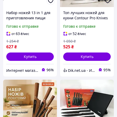
Набор ножей 13 in 1 для
Топ лучших ножей для
приготовления пищи
кухни Contour Pro Knives
бытовой Ножи MIRACLE
13, Кухонные ножи для
Готово к отправке
Готово к отправке
BLADE Комплект острых
нарезания, Набор
ножей для кухни
кулинарных ножей HM-62
63
52
от
₴
/мес
от
₴
/мес
1 254
₴
1 050
₴
627
₴
525
₴
Купить
Купить
96%
95%
Интернет магазин «Smart Life»
👍 Dik.net.ua - Интернет магазин