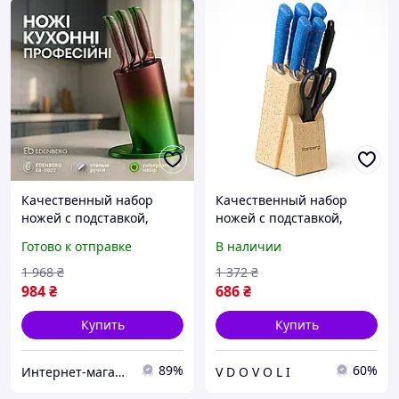
Качественный набор
Качественный набор
ножей с подставкой,
ножей с подставкой,
Набор ножей для каждой
Набор ножей для новой
Готово к отправке
В наличии
кухни, Нержавеющий
кухни, Кухонный нож из
кухонный нож KU-31
стали нержавейки QO-63
1 968
₴
1 372
₴
984
₴
686
₴
Купить
Купить
89%
60%
Интернет-магазин 1001USEfulness
V D O V O L I