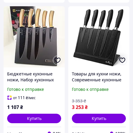
Бюджетные кухонные
Товары для кухни ножи,
ножи, Набор кухонных
Современные кухонные
ножей для поваров,
ножи кухонные из
Готово к отправке
Готово к отправке
Кухонные ножи для
нержавеющей стали LU-
нарезания KC-45
45
111
от
₴
/мес
3 353
₴
1 107
₴
3 253
₴
Купить
Купить