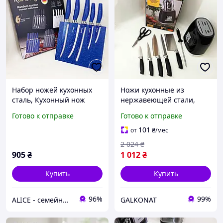
Набор ножей кухонных
Ножи кухонные из
сталь, Кухонный нож
нержавеющей стали,
универсальный, Набор
Современные кухонные
Готово к отправке
Готово к отправке
хороших качественных
ножи Эргономичные для
кухонных ножей KJ-12
кухни ZC-18
101
от
₴
/мес
2 024
₴
905
₴
1 012
₴
Купить
Купить
96%
99%
ALICE - семейный Интернет-магазин, товары для всей семьи
GALKONAT