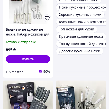
Ножи кухонные профессион
Хорошие кухонные ножи
Кухонные ножи высокого кач
Топ ножей для кухни
Бюджетные кухонные
ножи, Набор ножиков для
Красивые кухонные ножи
кухни, Кухонные ножи
Готово к отправке
Топ лучших ножей для кухни
для нарезания, Набор
кулинарных ножей QD-27
895
₴
Дорогие кухонные ножи
Купить
90%
FPVmaster