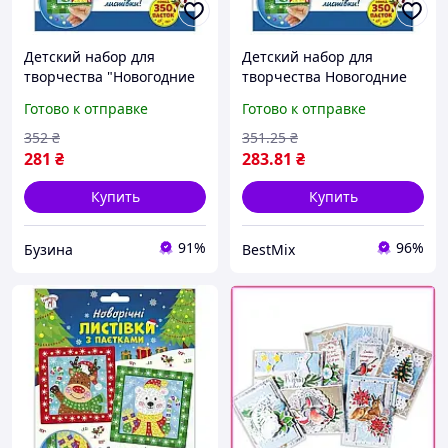
Детский набор для
Детский набор для
творчества "Новогодние
творчества Новогодние
открытки с пайетками"
открытки с пайетками 2
Готово к отправке
Готово к отправке
10100694 buzyna
открытки 350 пайеток
Разноцветные
352
₴
351
.25
₴
281
₴
283
.81
₴
Купить
Купить
91%
96%
Бузина
BestMix