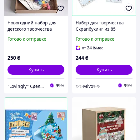
Новогодний набор для
Набор для творчества
детского творчества
Скрапбукинг из 85
открытки 3D с красками.
предметов Новогодние
Готово к отправке
Готово к отправке
открытки своими руками
Подарочный комплект
24
от
₴
/мес
250
₴
244
₴
Купить
Купить
99%
99%
"Lovingly" Сделано с любовью
✨✨Mivo✨✨