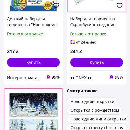
Детский набор для
Набор для творчества
творчества "Новогодние
Скрапбукинг создание
открытки с пайетками"
новогодних открыток
Готово к отправке
Готово к отправке
10100694
своими руками
подарочный комплект 7
24
от
₴
/мес
шт
217
₴
241
₴
Купить
Купить
99%
98%
Интернет-магазин FlashBuy
♦♦ ONYX ♦♦
Смотри также
Новогодние открытки
Открытки с рождеством
Новогодние мини открытки
Открытка merry christmas