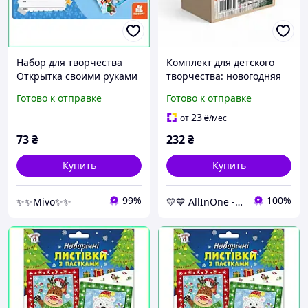
Набор для творчества
Комплект для детского
Открытка своими руками
творчества: новогодняя
Новогодняя сказка с
игрушка своими руками
Готово к отправке
Готово к отправке
клеем и бусинами
НГ-003, 2 основы AllInOne
подарочный комплект
-market-without-queues-
23
от
₴
/мес
73
₴
232
₴
Купить
Купить
99%
100%
✨✨Mivo✨✨
💛💙 AllInOne - находи все необходимое в одном магазине!