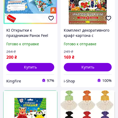
KI Открытки к
Комплект декоративного
праздникам Ранок Feel
крафт-картона с
Happy Новогодняя сказка
рождественскими
Готово к отправке
Готово к отправке
набор для творчества
узорами для новогоднего
самодельные открытки
творчества
264
₴
249
₴
FIR41_R
200
₴
169
₴
Купить
Купить
97%
100%
KingFire
i-Shop