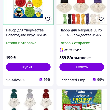
Набор для творчества
Набор для макраме LET'S
Новогодние игрушки из
RESIN 6 рождественских
фетра Пингвин своими
гномов своими руками
Готово к отправке
Готово к отправке
руками комплект
DIY комплект для
аксессуаров для детей
творчества
25
от
₴
/мес
199
₴
589
₴/комплект
Купить
Купить
99%
99%
✨✨Mivo✨✨
Enchanted Emporium