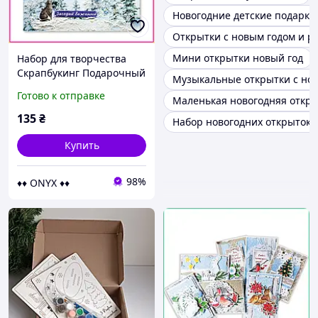
Новогодние детские подарки
Открытки с новым годом и р
Мини открытки новый год
Набор для творчества
Скрапбукинг Подарочный
Музыкальные открытки с но
комплект для создания 2
Готово к отправке
Маленькая новогодняя откр
новогодних открыток с
видеоуроком
135
₴
Набор новогодних открыток
Купить
98%
♦♦ ONYX ♦♦