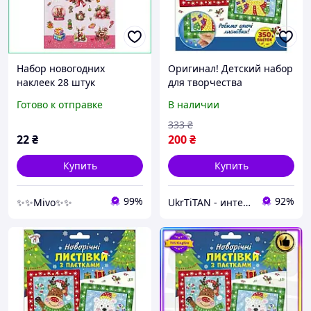
Набор новогодних
Оригинал! Детский набор
наклеек 28 штук
для творчества
самоклеящийся декор для
"Новогодние открытки с
Готово к отправке
В наличии
творчества открыток и
пайетками" 10100694 -
подарков формат B6
Высшее качество!
333
₴
премиум
22
₴
200
₴
Купить
Купить
99%
92%
✨✨Mivo✨✨
UkrTiTAN - интернет-магазин электроники и компьютерной техники