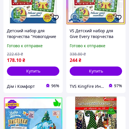
Детский набор для
VS Детский набор для
творчества "Новогодние
Give Every творчества
открытки с пайетками"
Новогодние открытки с
Готово к отправке
Готово к отправке
Хіт продажу!
пайетками 350 пайеток
для детей от 3 32T8_V1
222
.63
₴
338
.80
₴
178
.10
₴
244
₴
Купить
Купить
96%
97%
Дім і Комфорт
TVS KingFire Интернет магазин