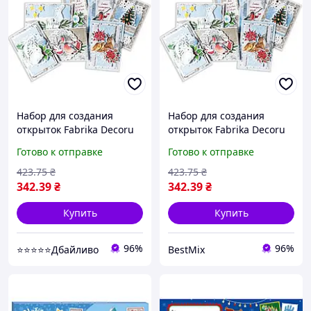
Набор для создания
Набор для создания
открыток Fabrika Decoru
открыток Fabrika Decoru
бумага 10х15 см
бумага 10х15 см
Готово к отправке
Готово к отправке
разноцветный (559967)
разноцветный
423
.75
₴
423
.75
₴
342
.39
₴
342
.39
₴
Купить
Купить
96%
96%
⭐⭐⭐⭐⭐Дбайливо
BestMix