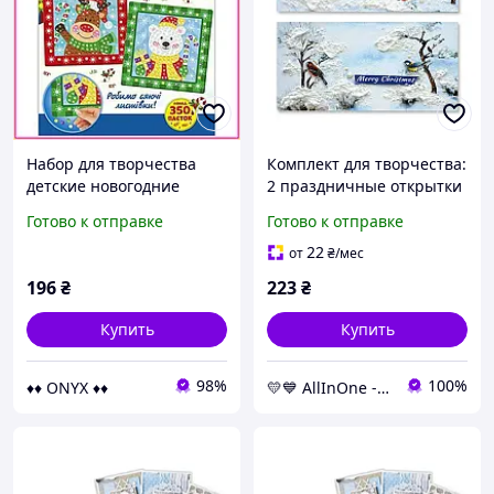
Набор для творчества
Комплект для творчества:
детские новогодние
2 праздничные открытки
открытки с пайетками 2
на подставках FDGCK-049,
Готово к отправке
Готово к отправке
штуки сделай сам
Зимний лес, 20x10 см
подарок для девочек 4+
AllInOne -market-without-
22
от
₴
/мес
queues-
196
₴
223
₴
Купить
Купить
98%
100%
♦♦ ONYX ♦♦
💛💙 AllInOne - находи все необходимое в одном магазине!