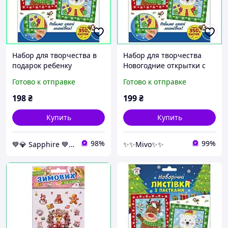
Набор для творчества в
Набор для творчества
подарок ребенку
Новогодние открытки с
Новогодние открытки с
пайетками 2 шт подарок
Готово к отправке
Готово к отправке
пайетками для досуга
ребенку в сад и школу
дома и в детском саду
для моторики
198
₴
199
₴
Купить
Купить
98%
99%
💙💎 Sapphire 💙💎
✨✨Mivo✨✨