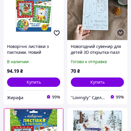
Новорічні листівки з
Новогодний сувенир для
паєтками. Новий
детей 3D открытка-пазл
рікНоворічні листівки з
для творчества.
В наличии
Готово к отправке
паєтками DIY, Набір для
творчості Новий рік
94
.19
₴
70
₴
(РАНОК)
Купить
Купить
99%
99%
Жирафа
"Lovingly" Сделано с любовью