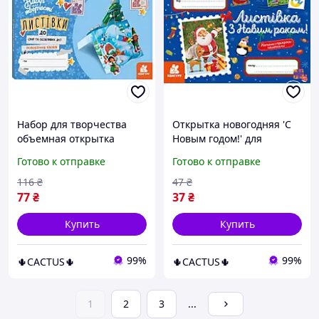
Набор для творчества
Открытка новогодняя 'С
объемная открытка
Новым годом!' для
"Новогодняя сказка" к
творчества с наклейками
Готово к отправке
Готово к отправке
праздникам, на
в конверте
украинском языке
116
₴
47
₴
77
₴
37
₴
Купить
Купить
99%
99%
🌵CACTUS🌵
🌵CACTUS🌵
1
2
3
...