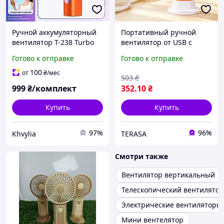
Ручной аккумуляторный
Портативный ручной
вентилятор T-238 Turbo
вентилятор от USB с
Fan с дисплеем,
подставкой для телефона
Готово к отправке
Готово к отправке
портативный мини
/ Компактный
вентилятор, USB зарядка,
беспроводной
100
от
₴
/мес
503
₴
5 Вт, компактный
настольный вентилятор 3
999
₴/комплект
352
.10
₴
беспроводн
скорости
Купить
Купить
97%
96%
Khvylia
TERASA
Смотри также
Вентилятор вертикальный
Телескопический вентилятор
Электрические вентиляторы
Мини вентелятор