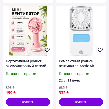
Портативный ручной
Компактный ручной
аккумуляторный легкий
вентилятор Arctic Air
компактный детский
Pocket Chill с
Готово к отправке
Готово к отправке
мини вентилятор USB с
охлаждением и
подставкой для телефона
увлажнением воздуха
33
от
₴
/мес
для дома офиса
(белый)
398
₴
685
₴
199
₴
332
₴
Купить
Купить