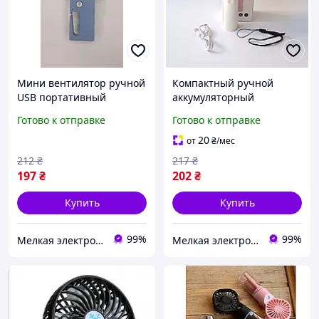
Мини вентилятор ручной
Компактный ручной
USB портативный
аккумуляторный
компактный с крючком
вентилятор и USB
Готово к отправке
Готово к отправке
Fan L-610B 400Mah
ZB112W с 3 скоростями
белый
20
от
₴
/мес
212
₴
217
₴
197
₴
202
₴
Купить
Купить
99%
99%
Мелкая электроника и посуда для вашего дома
Мелкая электроника и посуда для вашего дома