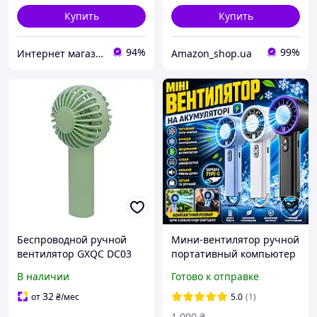
Купить
Купить
94%
99%
Интернет магазин Slando
Amazon_shop.ua
Беспроводной ручной
Мини-вентилятор ручной
вентилятор GXQC DC03
портативный компьютер
зеленый компактный
с функцией охлаждения
В наличии
Готово к отправке
легкий для дома и офиса
аккумулятора мобильного
с функцией аккумулятора
телефона универсальный
32
от
₴
/мес
5.0
(1)
универсальный ко
1 000
₴