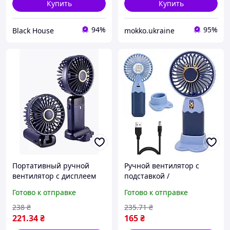
Купить
Купить
94%
95%
Black House
mokko.ukraine
Портативный ручной
Ручной вентилятор с
вентилятор с дисплеем
подставкой /
YH 2 10036 для личного
Портативный вентилятор
Готово к отправке
Готово к отправке
использования с
аккумуляторный /
компактным дизайном
Компактный USB
238
₴
235
.71
₴
вентилятор / Мини
221
.34
₴
165
₴
вентилятор настольный