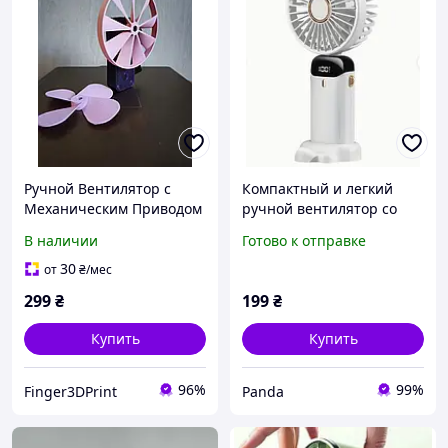
Ручной Вентилятор с
Компактный и легкий
Механическим Приводом
ручной вентилятор со
(Hand-Powered
складным дизайном,
В наличии
Готово к отправке
Mechanical Fan) 15 см 3D-
оснащен тихим
печать
бесщеточным двигателем
30
от
₴
/мес
299
₴
199
₴
Купить
Купить
96%
99%
Finger3DPrint
Panda