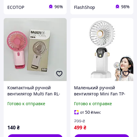
96%
98%
ECOTOP
FlashShop
Компактный ручной
Маленький ручной
вентилятор Multi Fan RL-
вентилятор Mini Fan TP-
07 с USB, розовый 10457
01 компактный
Готово к отправке
Готово к отправке
переносной вентилятор
для дома с разными
50
от
₴
/мес
скоростями
799
₴
140
₴
499
₴