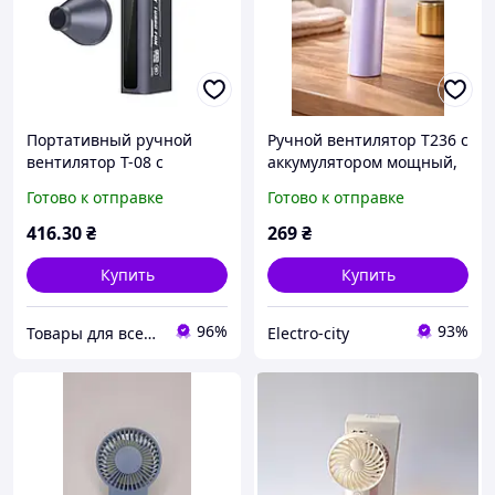
Портативный ручной
Ручной вентилятор Т236 с
вентилятор T-08 с
аккумулятором мощный,
аккумулятором и USB
компактный, USB,
Готово к отправке
Готово к отправке
зарядкой Компактный
цифровой дисплей,
мини вентилятор с
регулировка скорости,
416
.30
₴
269
₴
несколькими режимами
для охлаждения повсюду
обдува для дома,
Купить
Купить
96%
93%
Товары для всех в интернет-магазине «Avocado»
Electro-city