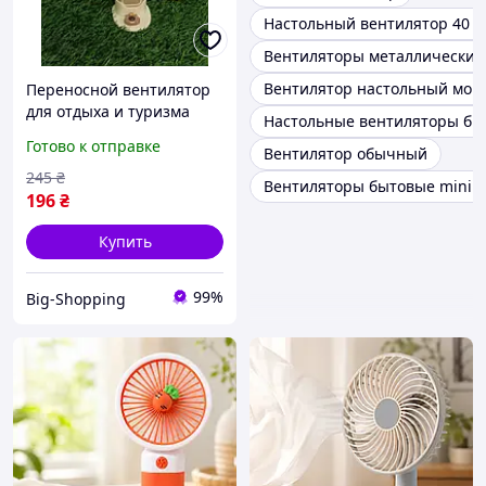
Настольный вентилятор 40 в
Вентиляторы металлические
Вентилятор настольный мощ
Переносной вентилятор
для отдыха и туризма
Настольные вентиляторы бы
Компактный вентилятор
Готово к отправке
Вентилятор обычный
с подставкой Ручной
вентилятор на
245
₴
Вентиляторы бытовые mini f
аккумуляторе Вентилятор
196
₴
ручной
Купить
99%
Big-Shopping