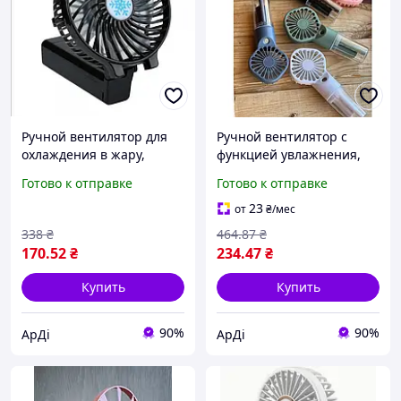
Ручной вентилятор для
Ручной вентилятор с
охлаждения в жару,
функцией увлажнения,
компактный охладитель
Карманный охладитель
Готово к отправке
Готово к отправке
со съемным
для путешествий и
аккумулятором, мини-
офиса, Компактный
23
от
₴
/мес
витродув 5819347
ободчик 8410293
338
₴
464
.87
₴
170
.52
₴
234
.47
₴
Купить
Купить
90%
90%
АрДі
АрДі