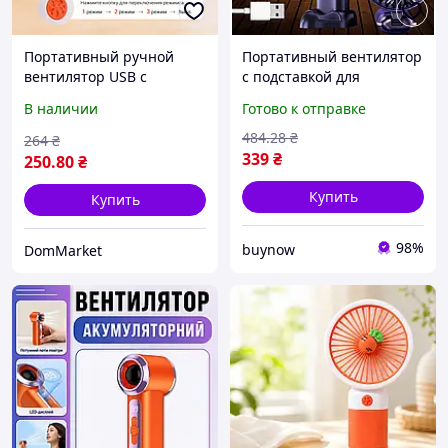
Портативный ручной
Портативный вентилятор
вентилятор USB с
с подставкой для
подставкой для телефона,
телефона и дисплеем
В наличии
Готово к отправке
компактный
мини-вентилятор
беспроводной
настольный компактный
484
.28
₴
264
₴
настольный вентилятор,
ручной
339
₴
250
.80
₴
3 скорости
Купить
Купить
98%
buynow
DomMarket