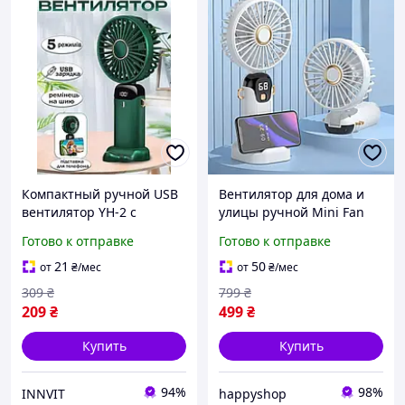
Компактный ручной USB
Вентилятор для дома и
вентилятор YH-2 с
улицы ручной Mini Fan
цифровым LED дисплеем
TP-01 компактный
Готово к отправке
Готово к отправке
Зеленый 10036
вентилятор без
электричества с разными
21
50
от
₴
/мес
от
₴
/мес
скоростями
309
₴
799
₴
209
₴
499
₴
Купить
Купить
94%
98%
INNVIT
happyshop