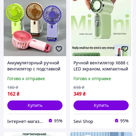
Аккумуляторный ручной
Ручной вентилятор X688 с
вентилятор с подставкой
LED экраном, компактный
RL-07 3 режима скорости
аккумуляторный мини
Готово к отправке
Готово к отправке
малый компактный
вентилятор для
различные цвета
охлаждения в дороге и
180
₴
698
₴
офисе
162
₴
349
₴
Купить
Купить
95%
95%
Інтернет-магазин товарів для дому "The Rechi"
Sevi Shop