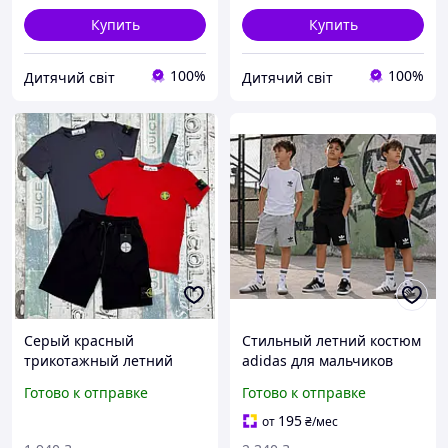
Купить
Купить
100%
100%
Дитячий світ
Дитячий світ
Серый красный
Стильный летний костюм
трикотажный летний
adidas для мальчиков
костюм яркая футболка и
подростков 13-14 лет,
Готово к отправке
Готово к отправке
шорты 140-146-152см для
детский белый комплект
мальчиков подростков
футболка шорты адидас
195
от
₴
/мес
детский комплект с
158-164см