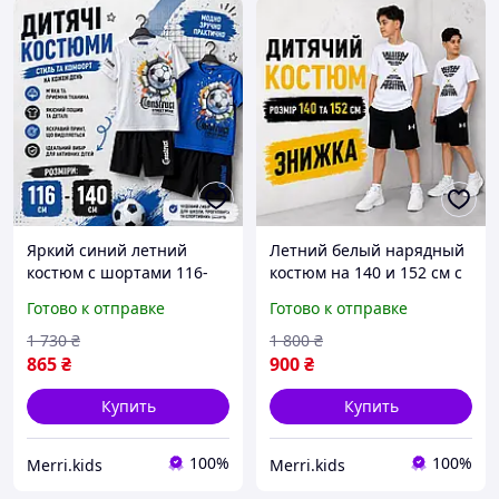
Яркий синий летний
Летний белый нарядный
костюм с шортами 116-
костюм на 140 и 152 см с
122-128-134-140 Венгрия
принтом для мальчика
Готово к отправке
Готово к отправке
для мальчик подростка,
подростка, детский серый
детский комплект с
комплект футболка
1 730
₴
1 800
₴
рисунком на 6-11 лет
шорты
865
₴
900
₴
Купить
Купить
100%
100%
Merri.kids
Merri.kids