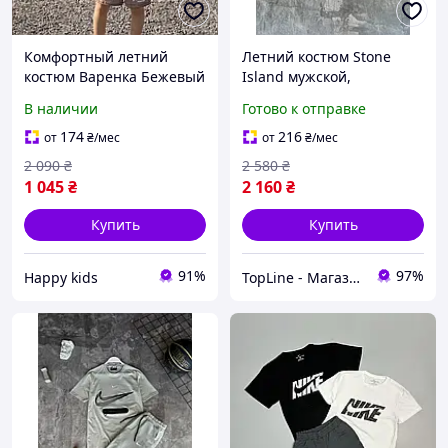
Комфортный летний
Летний костюм Stone
костюм Варенка Бежевый
Island мужской,
для подростка, Костюм
Трендовый комплект Стон
В наличии
Готово к отправке
варенка мальчик, Летний
Айленд, Комфортные
костюм для мальчика 13
шорты и футболка из
174
216
от
₴
/мес
от
₴
/мес
14 лет
коттона для подростков
2 090
₴
2 580
₴
1 045
₴
2 160
₴
Купить
Купить
91%
97%
Happy kids
TopLine - Магазин крутых товаров