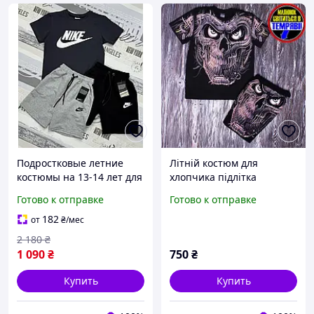
Подростковые летние
Літній костюм для
костюмы на 13-14 лет для
хлопчика підлітка
мальчика подростка nike
Готово к отправке
Готово к отправке
детский удобный
трикотажный комплект с
182
от
₴
/мес
шортами 158-164см
2 180
₴
1 090
₴
750
₴
Купить
Купить