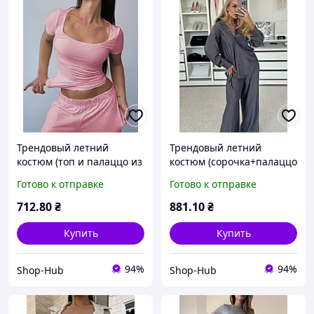
Трендовый летний
Трендовый летний
костюм (топ и палаццо из
костюм (сорочка+палаццо
вискозы), комфортный
из жатки), комфортный
Готово к отправке
Готово к отправке
комплект для прогулок
комплект для прогулок
барби 42-46 арт. 457891
графит S-L арт. 719385
712
.80
₴
881
.10
₴
Купить
Купить
94%
94%
Shop-Hub
Shop-Hub