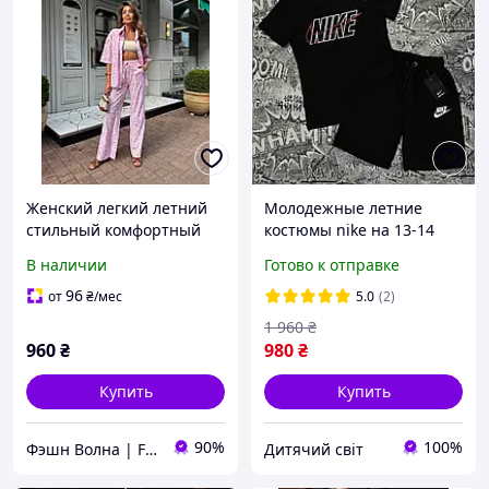
Женский легкий летний
Молодежные летние
стильный комфортный
костюмы nike на 13-14
костюм двойка 42-44 46-
лет для мальчика
В наличии
Готово к отправке
48
подростка, детский
удобный трикотажный
96
от
₴
/мес
5.0
(2)
комплект с шортами
1 960
₴
960
₴
980
₴
Купить
Купить
90%
100%
Фэшн Волна | Fashion Wave
Дитячий світ