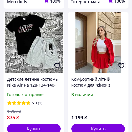
100%
100%
Merri.kids
Інтернет-магазин "kindermodnik"
Детские летние костюмы
Комфортний літній
Nike Air на 128-134-140-
костюм для жінок з
146-152см для мальчика
шортами
Готово к отправке
В наличии
подростка, детский
трикотажный комплект с
5.0
(1)
шортами
1 750
₴
875
₴
1 199
₴
Купить
Купить