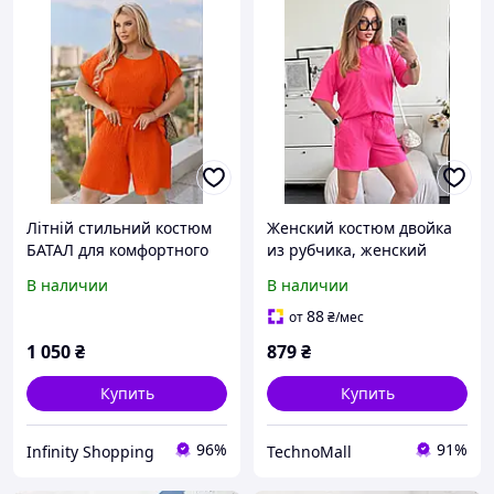
Літній стильний костюм
Женский костюм двойка
БАТАЛ для комфортного
из рубчика, женский
відпочинку
летний комплект с
В наличии
В наличии
футболкой и шортами,
женский комфортный
88
от
₴
/мес
костюм для лета
1 050
₴
879
₴
Купить
Купить
96%
91%
Infinity Shopping
TechnoMall