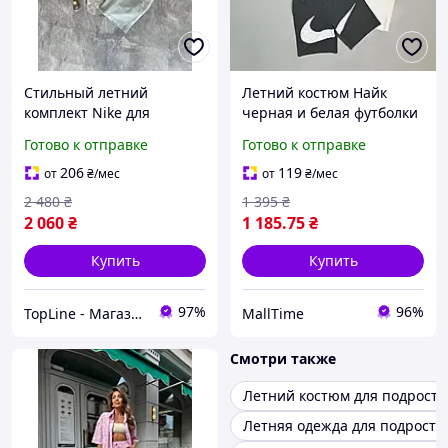
Стильный летний
Летний костюм Найк
комплект Nike для
черная и белая футболки
мужчин, Повседневный
с шортами Nike из хлопка
Готово к отправке
Готово к отправке
костюм Найк серого
для подростка и мужчины
цвета, Комфортная
JPP199time
206
119
от
₴
/мес
от
₴
/мес
двойка для подростков
2 480
₴
1 395
₴
2 060
₴
1 185
.75
₴
Купить
Купить
97%
96%
TopLine - Магазин крутых товаров
MallTime
Смотри также
Летний костюм для подростк
Летняя одежда для подростк