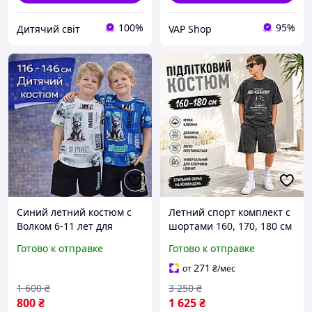
100%
95%
Дитячий світ
VAP Shop
Синий летний костюм с
Летний спорт комплект с
Волком 6-11 лет для
шортами 160, 170, 180 см
мальчика подростка,
двунить мальчик
Готово к отправке
Готово к отправке
детский комплект черно-
подросток, детские
белая футболка черные
костюмы варенки для
271
от
₴
/мес
шорты
активного отдыха
1 600
₴
3 250
₴
800
₴
1 625
₴