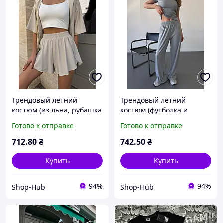
Трендовый летний
Трендовый летний
костюм (из льна, рубашка
костюм (футболка и
и шорты), комфортный
брюки палаццо с
Готово к отправке
Готово к отправке
комплект для бежевый
джерси), комфортный для
прогулок 46-48 арт. 936
прогулок серый 44-46 арт.
712
.80
₴
742
.50
₴
619572
Купить
Купить
94%
94%
Shop-Hub
Shop-Hub