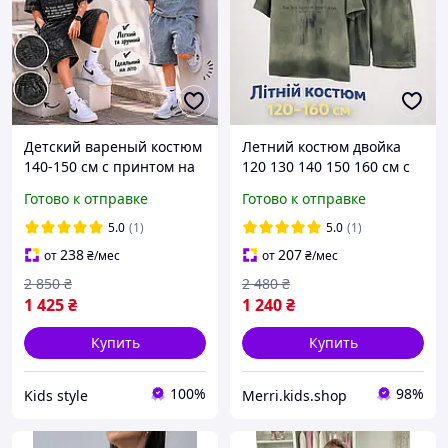
Детский вареный костюм
Летний костюм двойка
140-150 см с принтом на
120 130 140 150 160 см с
мальчика подростка,
еффектом варки мальчику
Готово к отправке
Готово к отправке
летние спортивные
подростку, легкие
повседневные комплекты
спортивные комплекты с
5.0
(1)
5.0
(1)
с шортами для детей
шортами для детей
238
207
от
₴
/мес
от
₴
/мес
2 850
₴
2 480
₴
1 425
₴
1 240
₴
Купить
Купить
100%
98%
Kids style
Merri.kids.shop