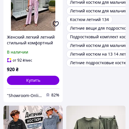
Летний костюм для мальчика
Летний костюм для мальчика 
Костюм летний 134
Летние вещи для подростков
Подростковый комплект кос
Женский легкий летний
стильный комфортный
Летний костюм для мальчика
костюм двойка 42-44 46-
В наличии
Летний костюм на 13 14 лет
48
92
от
₴
/мес
Летние подростковые костю
920
₴
Купить
82%
"Showroom-Online": Тысячи образов – один клик!