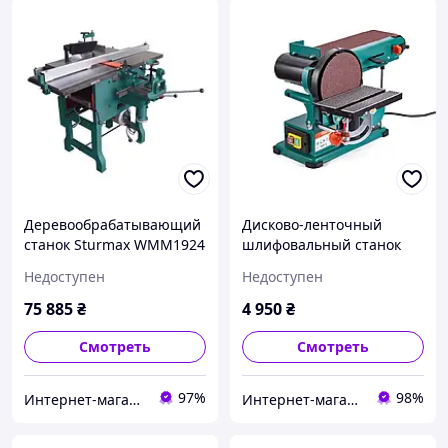
Деревообрабатывающий
Дисково-ленточный
станок Sturmax WMM1924
шлифовальный станок
(WMM1924)
Sturmax BGM6055DB, 550
Недоступен
Недоступен
Вт
75 885
₴
4 950
₴
Смотреть
Смотреть
97%
98%
Интернет-магазин инструмента "РЕЗЕРВ"
Интернет-магазин электрооборудования ALT-SHOP