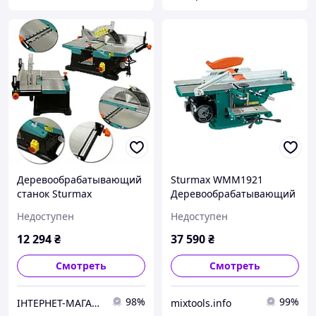
Деревообрабатывающий
Sturmax WMM1921
станок Sturmax
Деревообрабатывающий
WMM1921JS 1800 Вт
станок 2100 Вт
Недоступен
Недоступен
12 294
₴
37 590
₴
Смотреть
Смотреть
98%
99%
ІНТЕРНЕТ-МАГАЗИН STOOLS.COM.UA
mixtools.info