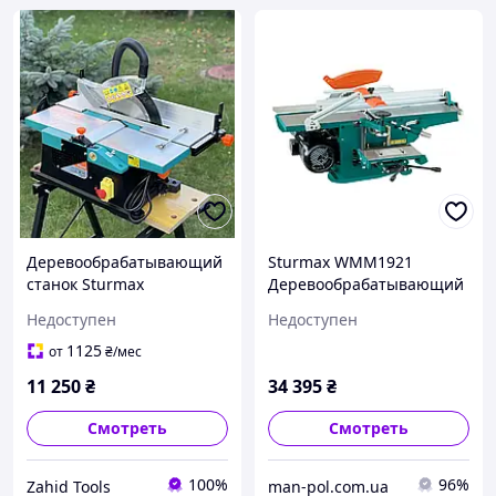
Деревообрабатывающий
Sturmax WMM1921
станок Sturmax
Деревообрабатывающий
WMM1921JS
станок 2100 Вт
Недоступен
Недоступен
1125
от
₴
/мес
11 250
₴
34 395
₴
Смотреть
Смотреть
100%
96%
Zahid Tools
man-pol.com.ua