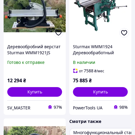
Деревообробний верстат
Sturmax WMM1924
Sturmax WMM1921JS
Деревообработный
станок 2400 Вт
Готово к отправке
В наличии
7588
от
₴
/мес
12 294
₴
75 885
₴
Купить
Купить
97%
98%
SV_MASTER
PowerTools UA
Смотри также
Многофункциональный стано