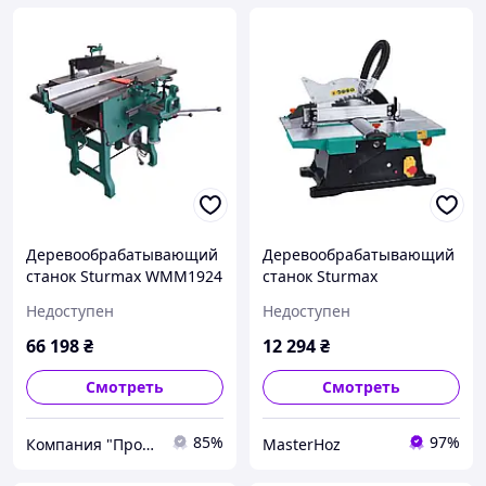
Деревообрабатывающий
Деревообрабатывающий
станок Sturmax WMM1924
станок Sturmax
WMM1921JS, 1800 Вт
Недоступен
Недоступен
66 198
₴
12 294
₴
Смотреть
Смотреть
85%
97%
Компания "Пром Инструмент" - инструмент для профессионалов
MasterHoz