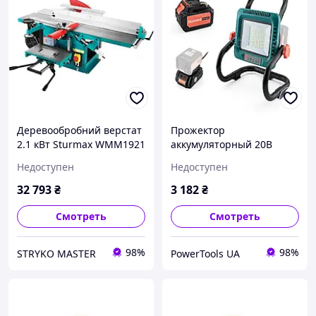
Деревообробний верстат
Прожектор
2.1 кВт Sturmax WMM1921
аккумуляторный 20В
2 Роки Гарантії
Sturmax
Недоступен
Недоступен
LLM8301CR+АКБ+Зарядно
е M1 Series
32 793
₴
3 182
₴
Смотреть
Смотреть
98%
98%
STRYKO MASTER
PowerTools UA