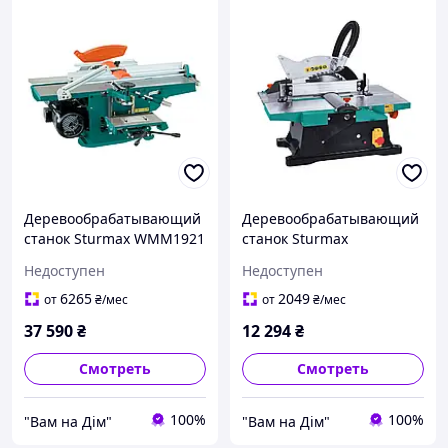
Деревообрабатывающий
Деревообрабатывающий
станок Sturmax WMM1921
станок Sturmax
(2100 Вт)
WMM1921JS (1800 Вт)
Недоступен
Недоступен
6265
2049
от
₴
/мес
от
₴
/мес
37 590
₴
12 294
₴
Смотреть
Смотреть
100%
100%
"Вам на Дім"
"Вам на Дім"