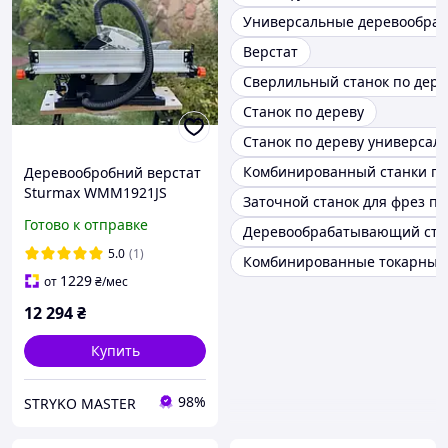
Универсальные деревообра
Верстат
Сверлильный станок по дере
Станок по дереву
Станок по дереву универсал
Комбинированный станки по
Деревообробний верстат
Sturmax WMM1921JS
Заточной станок для фрез по
Готово к отправке
Деревообрабатывающий ста
5.0
(1)
Комбинированные токарные 
1229
от
₴
/мес
12 294
₴
Купить
98%
STRYKO MASTER