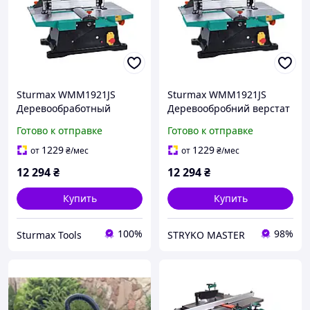
Sturmax WMM1921JS
Sturmax WMM1921JS
Деревообработный
Деревообробний верстат
станок 1800 Вт
1800 Вт
Готово к отправке
Готово к отправке
1229
1229
от
₴
/мес
от
₴
/мес
12 294
₴
12 294
₴
Купить
Купить
100%
98%
Sturmax Tools
STRYKO MASTER