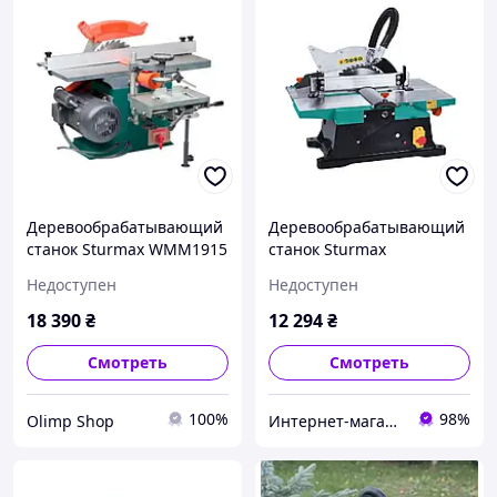
Деревообрабатывающий
Деревообрабатывающий
станок Sturmax WMM1915
станок Sturmax
WMM1921JS, 1800 Вт
Недоступен
Недоступен
18 390
₴
12 294
₴
Смотреть
Смотреть
100%
98%
Olimp Shop
Интернет-магазин электрооборудования ALT-SHOP