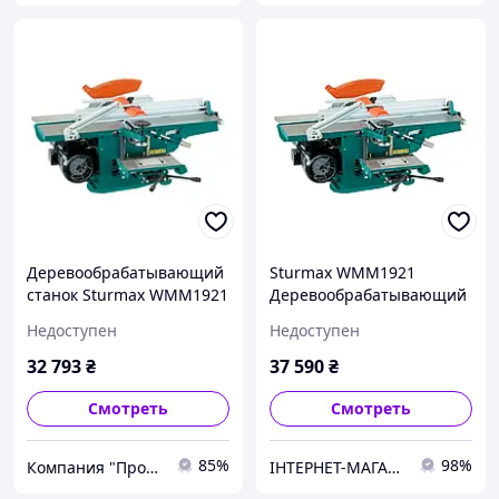
Деревообрабатывающий
Sturmax WMM1921
станок Sturmax WMM1921
Деревообрабатывающий
станок 2100 Вт
Недоступен
Недоступен
32 793
₴
37 590
₴
Смотреть
Смотреть
85%
98%
Компания "Пром Инструмент" - инструмент для профессионалов
ІНТЕРНЕТ-МАГАЗИН STOOLS.COM.UA