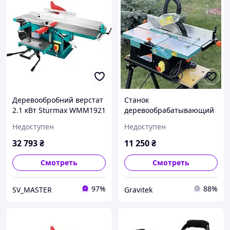
Деревообробний верстат
Станок
2.1 кВт Sturmax WMM1921
деревообрабатывающий
2 Роки Гарантії
Sturmax WMM1921JS,
Недоступен
Недоступен
1800 Вт, 230 В, ширина
строгания 155 мм,
32 793
₴
11 250
₴
глубина 0 3 мм, диск 210
мм, вес 12 кг
Смотреть
Смотреть
97%
88%
SV_MASTER
Gravitek