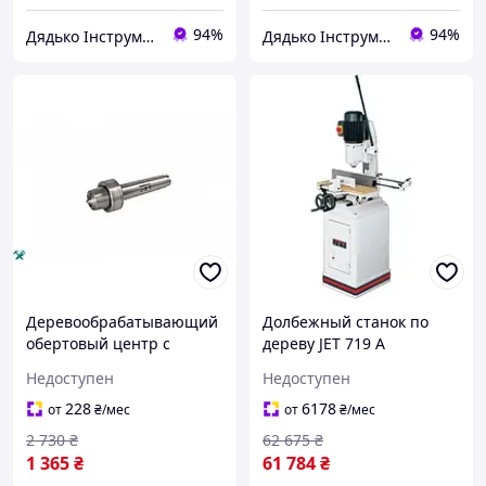
94%
94%
Дядько Інструмент
Дядько Інструмент
Деревообрабатывающий
Долбежный станок по
обертовый центр с
дереву JET 719 A
диаметром 33 мм и
Недоступен
Недоступен
конусом МК-2 для
профессионалов
228
6178
от
₴
/мес
от
₴
/мес
2 730
₴
62 675
₴
1 365
₴
61 784
₴