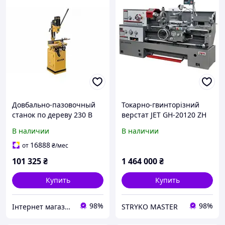
Довбально-пазовочный
Токарно-гвинторізний
станок по дереву 230 В
верстат JET GH-20120 ZH
1.3 (0.75) кВт (2 места) JET
DRO
В наличии
В наличии
POWERMATIC 719T
16888
от
₴
/мес
101 325
₴
1 464 000
₴
Купить
Купить
98%
98%
Інтернет магазин обладнання та інструменту "Чупі"
STRYKO MASTER