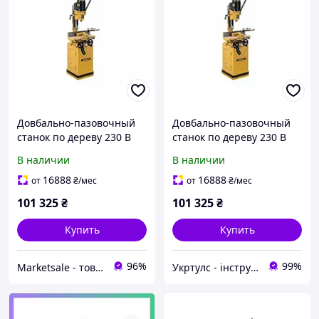
Довбально-пазовочный
Довбально-пазовочный
станок по дереву 230 В
станок по дереву 230 В
1.3 (0.75) кВт (2 места) JET
1.3 (0.75) кВт (2 места) JET
В наличии
В наличии
POWERMATIC 719T
POWERMATIC 719T
16888
16888
от
₴
/мес
от
₴
/мес
101 325
₴
101 325
₴
Купить
Купить
96%
99%
Marketsale - товари зі знижкою
Укртулс - інструменти та обладнання