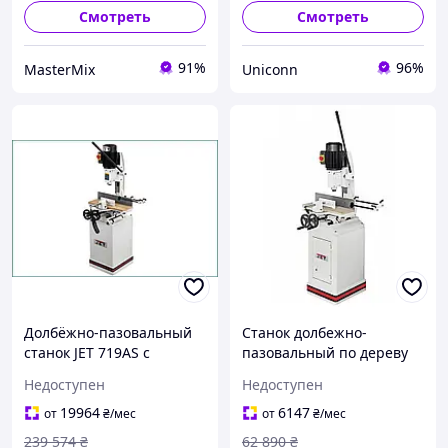
Смотреть
Смотреть
91%
96%
MasterMix
Uniconn
Долбёжно-пазовальный
Станок долбежно-
станок JET 719AS с
пазовальный по дереву
механизмом наклона
JET 719 A
Недоступен
Недоступен
столика, 230В, 1.3/0.75кВт
19964
6147
от
₴
/мес
от
₴
/мес
239 574
₴
62 890
₴