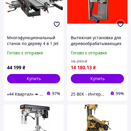
Многофункциональный
Вытяжная установка для
станок по дереву 4 в 1 Jet
деревообрабатывающих
JKM-300 мощностью 2.1
станков JET DC-900A
Готово к отправке
Готово к отправке
кВт
16 299
₴
44 199
₴
14 180
.13
₴
Купить
Купить
97%
99%
«44 Квартал» ➠ інтернет-магазин інструментів та розхідних матеріалів!
25 ВЕК - Интернет-Магазин: электрический, бензиновый, аккумуляторный инструмент и строительство.