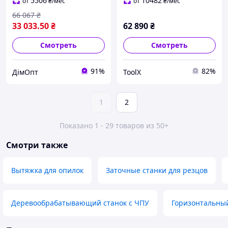
глубина долбления 110
5506
10482
от
₴
/мес
от
₴
/мес
мм
66 067
₴
33 033
.50
₴
62 890
₴
Смотреть
Смотреть
91%
82%
ДімОпт
ToolX
1
2
Показано 1 - 29 товаров из 50+
Смотри также
Вытяжка для опилок
Заточные станки для резцов
Деревообрабатывающий станок с ЧПУ
Горизонтальный