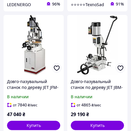
96%
91%
LEDENERGO
⭐️⭐️⭐️⭐️⭐️TexnoSad
Довго-пазувальный
Довго-пазувальный
станок по дереву JET JFM-
станок по дереву JET JBM-
6 : 230В, 1,1/0,75кВт,
4 : 230В, 0.55(0.4) кВт
В наличии
В наличии
резец Ø 16/l= 16/19мм,
резец Ø 12/16 мм,
(2М)
ход-105мм
7840
4865
от
₴
/мес
от
₴
/мес
47 040
₴
29 190
₴
Купить
Купить