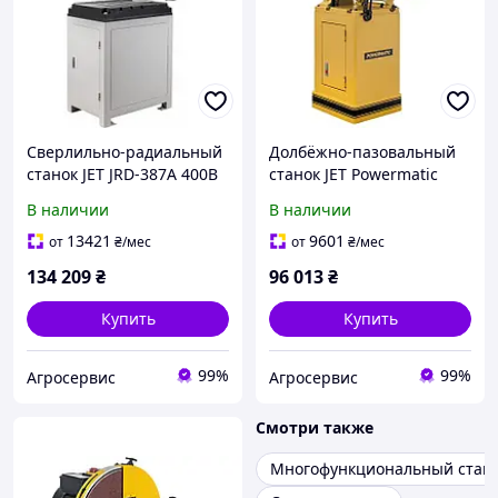
Сверлильно-радиальный
Долбёжно-пазовальный
станок JET JRD-387A 400В
станок JET Powermatic
1.35(0.75)кВт. МК-2/В16
719T 230В 1.3/0.75кВт
В наличии
В наличии
5ск. 230-3100об.
13421
9601
от
₴
/мес
от
₴
/мес
134 209
₴
96 013
₴
Купить
Купить
99%
99%
Агросервис
Агросервис
Смотри также
Многофункциональный стано