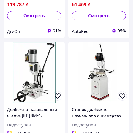
119 787
₴
61 469
₴
Смотреть
Смотреть
91%
95%
ДімОпт
AutoReg
Долбежно-пазовальный
Станок долбежно-
станок JET JBM-4,
пазовальный по дереву
мощность 550 Вт, для
JET 719 A
Недоступен
Недоступен
обработки древесины,