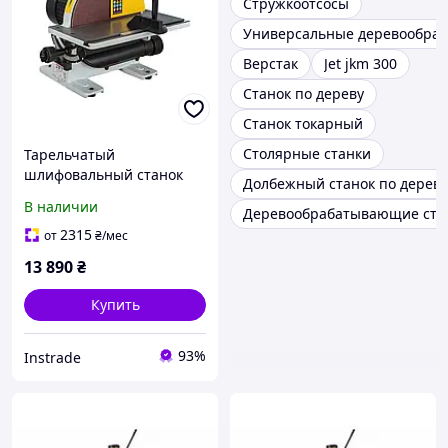
Стружкоотсосы
Универсальные деревообра
Верстак
Jet jkm 300
Станок по дереву
Станок токарный
Столярные станки
Тарельчатый
шлифовальный станок
Долбежный станок по дереву
JET JDS-12X-M
В наличии
Деревообрабатывающие стан
2315
от
₴
/мес
13 890
₴
Купить
93%
Instrade