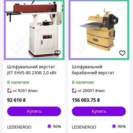
Шліфувальний верстат
Шліфувальний
JET EHVS-80 230В 2,0 кВт
барабанний верстат
для обробки деревини
Powermatic PM2244 230В
В наличии
В наличии
шліфувальний станок
2,3 кВт для обробки
деревини професійний
9261
26001
от
₴
/мес
от
₴
/мес
верстат
92 610
₴
156 003
.75
₴
Купить
Купить
96%
96%
LEDENERGO
LEDENERGO