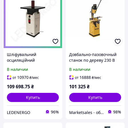
Шліфувальний
Довбально-пазовочный
осциляційний
станок по дереву 230 В
шпіндельний верстат JET
1.3 (0.75) кВт (2 места) JET
В наличии
В наличии
JOSS-S 230В 1,2кВт для
POWERMATIC 719T
обробки деревини 6-100
10970
16888
от
₴
/мес
от
₴
/мес
мм
109 698
.75
₴
101 325
₴
Купить
Купить
96%
98%
LEDENERGO
Marketsales - обладнання та інструменти