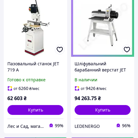
Пазовальный станок JET
Шліфувальний
719 A
барабанний верстат JET
JWDS-1632-M 230В 2кВт
Готово к отправке
В наличии
для обробки деревини
шліфувальний станок
6260
9426
от
₴
/мес
от
₴
/мес
62 603
₴
94 263
.75
₴
Купить
Купить
99%
96%
Лес и Сад, магазин инструментов и садово-парковой техники
LEDENERGO