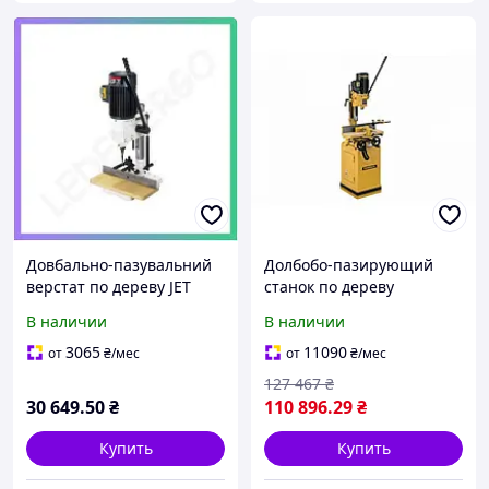
Довбально-пазувальний
Долбобо-пазирующий
верстат по дереву JET
станок по дереву
JBM-5 230В 0,7Вт для
POWERMATIC 719T
В наличии
В наличии
обробки деревини
(2МЕСЦА)
верстат для
3065
11090
от
₴
/мес
от
₴
/мес
деревообробки
127 467
₴
30 649
.50
₴
110 896
.29
₴
Купить
Купить