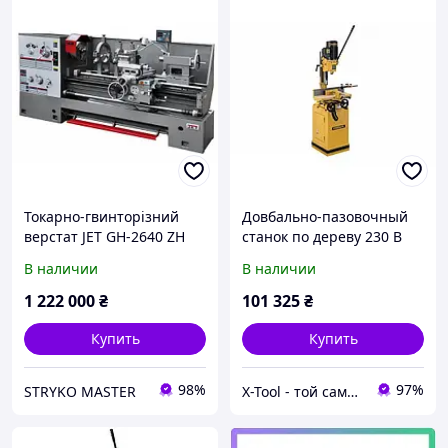
Токарно-гвинторізний
Довбально-пазовочный
верстат JET GH-2640 ZH
станок по дереву 230 В
DRO
1.3 (0.75) кВт (2 места) JET
В наличии
В наличии
POWERMATIC 719T
1 222 000
₴
101 325
₴
Купить
Купить
98%
97%
STRYKO MASTER
X-Tool - той самий інструмент!