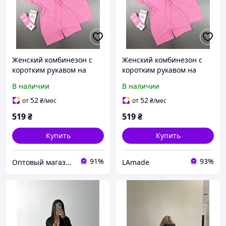
Женский комбинезон с
Женский комбинезон с
коротким рукавом на
коротким рукавом на
змейке и шортами
змейке и шортами
В наличии
В наличии
качественный
качественный
микродайвинг XsS ML LXL
микродайвинг XsS ML LXL
52
52
от
₴
/мес
от
₴
/мес
черный розовый
черный розовый
519
₴
519
₴
шоколад молоко
шоколад молоко
Купить
Купить
91%
93%
Оптовый магазин "Lastyle"
LAmade