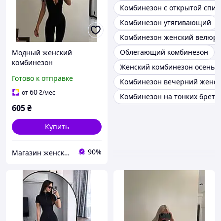
Комбинезон с открытой спи
Комбинезон утягивающий
Комбинезон женский велюр
Облегающий комбинезон
Модный женский
комбинезон
Женский комбинезон осень-
приталенный на молнии
Готово к отправке
Комбинезон вечерний женс
короткий рукав черного
цвета микродайвинг
60
от
₴
/мес
Комбинезон на тонких брете
605
₴
Купить
90%
Магазин женской одежды "Lamade"