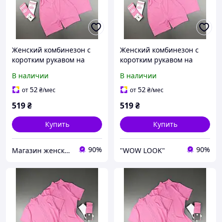
Женский комбинезон с
Женский комбинезон с
коротким рукавом на
коротким рукавом на
змейке и шортами
змейке и шортами
В наличии
В наличии
качественный
качественный
микродайвинг XsS ML LXL
микродайвинг XsS ML LXL
52
52
от
₴
/мес
от
₴
/мес
черный розовый
черный розовый
519
₴
519
₴
шоколад молоко
шоколад молоко
Купить
Купить
90%
90%
Магазин женской одежды "Lamade"
"WOW LOOK"