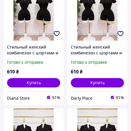
Стильный женский
Стильный женский
комбинезон с шортами и
комбинезон с шортами и
коротким рукавом
коротким рукавом
Готово к отправке
Готово к отправке
черный шоколад
черный шоколад
розовый XS-S M-L L-XL
розовый XS-S M-L L-XL
610
₴
610
₴
Купить
Купить
91%
91%
Diana Store
Darly Place