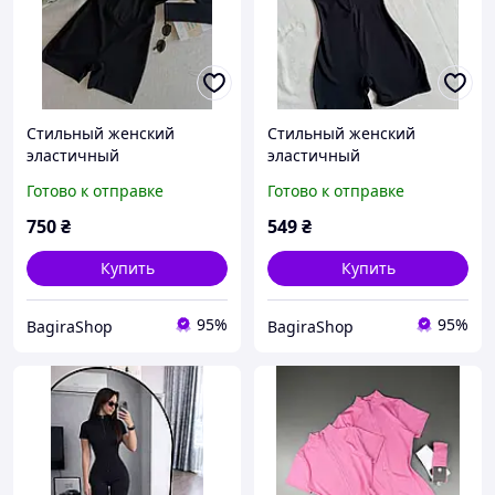
Стильный женский
Стильный женский
эластичный
эластичный
приталенный короткий
приталенный короткий
Готово к отправке
Готово к отправке
комбенизон с чашками с
комбинезон плотный
открытой спинкой
микродайвинг
750
₴
549
₴
плотный микродайвинг
Купить
Купить
95%
95%
BagiraShop
BagiraShop