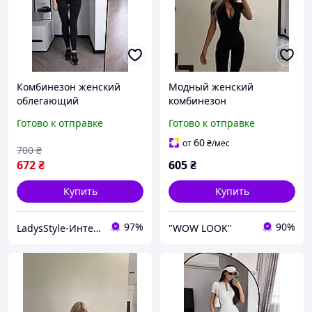
Комбинезон женский
Модный женский
облегающий
комбинезон
микродайвинг
приталенный на молнии
Готово к отправке
Готово к отправке
эластичный эффект
короткий рукав черного
вторая кожа тренд 2026
цвета микродайвинг
60
от
₴
/мес
700
₴
XS-XL мод 230
672
₴
605
₴
Купить
Купить
97%
90%
LadysStyle-Интернет магазин женской одежды
"WOW LOOK"