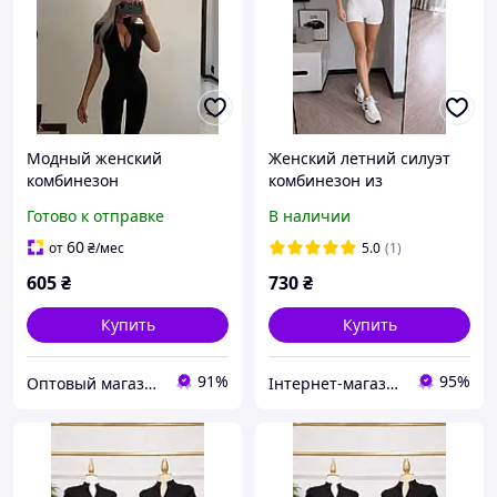
Модный женский
Женский летний силуэт
комбинезон
комбинезон из
приталенный на молнии
микродайвинга на
Готово к отправке
В наличии
короткий рукав черного
молнии размеры XS-XL
цвета микродайвинг
60
от
₴
/мес
5.0
(1)
605
₴
730
₴
Купить
Купить
91%
95%
Оптовый магазин "Lastyle"
Інтернет-магазин одягу та взуття KedON