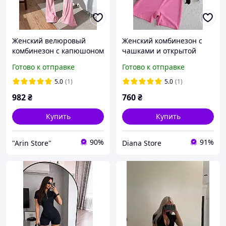
Женский велюровый
Женский комбинезон с
комбинезон с капюшоном
чашками и открытой
спиной розовый черный
Готово к отправке
Готово к отправке
шоколад масло XS-S M-L
L-XL
5.0
(1)
5.0
(1)
982
₴
760
₴
Купить
Купить
90%
91%
"Arin Store"
Diana Store