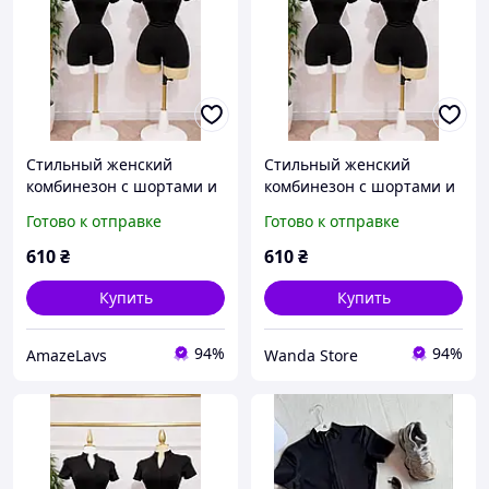
Стильный женский
Стильный женский
комбинезон с шортами и
комбинезон с шортами и
коротким рукавом
коротким рукавом
Готово к отправке
Готово к отправке
черный шоколад
черный шоколад
розовый XS-S M-L L-XL
розовый XS-S M-L L-XL
610
₴
610
₴
Купить
Купить
94%
94%
AmazeLavs
Wanda Store