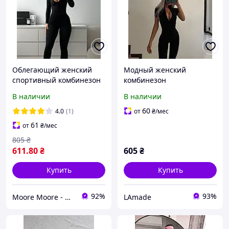
Облегающий женский
Модный женский
спортивный комбинезон
комбинезон
с разрезами для пальцев
приталенный на молнии
В наличии
В наличии
короткий рукав черного
цвета микродайвинг
60
4.0
(1)
от
₴
/мес
61
от
₴
/мес
805
₴
611
.80
₴
605
₴
Купить
Купить
92%
93%
Moore Moore - магазин одежды🛍️
LAmade