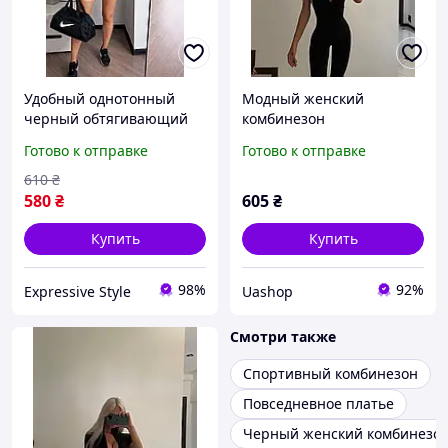
Удобный однотонный
Модный женский
черный обтягивающий
комбинезон
комбинезон на молнии с
приталенный на молнии
Готово к отправке
Готово к отправке
открытыми ножками
короткий рукав черного
микродайвинг размер Xs-
цвета микродайвинг
610
₴
S M-L
580
₴
605
₴
Купить
Купить
98%
92%
Expressive Style
Uashop
Смотри также
Спортивный комбинезон
Повседневное платье
Черный женский комбинезо