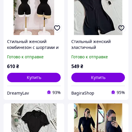
Стильный женский
Стильный женский
комбинезон с шортами и
эластичный
коротким рукавом
приталенный короткий
Готово к отправке
Готово к отправке
черный шоколад
комбинезон плотный
розовый XS-S M-L L-XL
микродайвинг
610
₴
549
₴
Купить
Купить
93%
95%
DreamyLav
BagiraShop