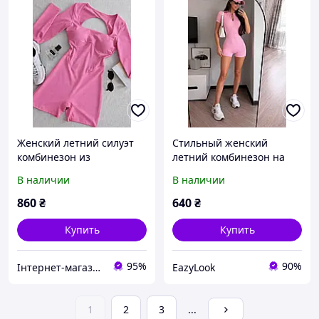
Женский летний силуэт
Стильный женский
комбинезон из
летний комбинезон на
микродайвинга со
молнии микродайвинг
В наличии
В наличии
съемными чашками
Турция 40-42, 44-46, 46-48
размеры XS-XL
860
₴
640
₴
Купить
Купить
95%
90%
Інтернет-магазин одягу та взуття KedON
EazyLook
1
2
3
...