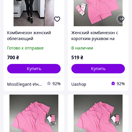
Комбинезон женский
Женский комбинезон с
облегающий
коротким рукавом на
микродайвинг
змейке и шортами
Готово к отправке
В наличии
эластичный эффект
качественный
вторая кожа тренд 2026
микродайвинг XsS ML LXL
700
₴
519
₴
XS-XL мод 230
черный розовый
шоколад молоко
Купить
Купить
92%
92%
MissElegant-Интернет магазин одежды
Uashop