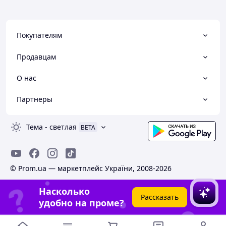
Покупателям
Продавцам
О нас
Партнеры
Тема
-
светлая
BETA
© Prom.ua — маркетплейс України, 2008-2026
Насколько
Рассказать
удобно на проме?