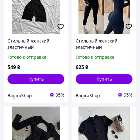
Стильный женский
Стильный женский
эластичный
эластичный
приталенный короткий
приталенный черный
Готово к отправке
Готово к отправке
комбинезон плотный
комбинезон
микродайвинг
микродайвинг
549
₴
625
₴
Купить
Купить
95%
95%
BagiraShop
BagiraShop