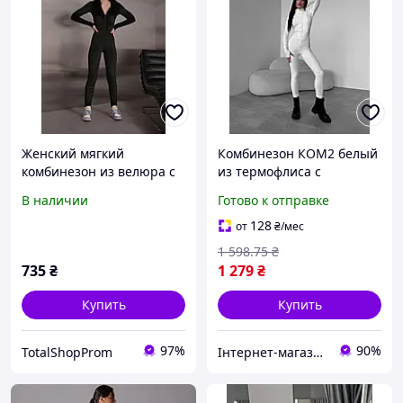
Женский мягкий
Комбинезон КОМ2 белый
комбинезон из велюра с
из термофлиса с
молнией
идеальной посадкой на
В наличии
Готово к отправке
замке теплый и мягкий
комфортный для тела
128
от
₴
/мес
1 598
.75
₴
735
₴
1 279
₴
Купить
Купить
97%
90%
TotalShopProm
Інтернет-магазин Clothes-Mall