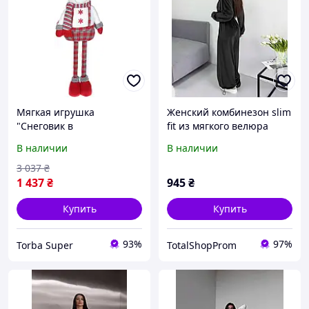
Мягкая игрушка
Женский комбинезон slim
"Снеговик в
fit из мягкого велюра
комбинезоне"
В наличии
В наличии
12х28х48см, белый с
красным
3 037
₴
1 437
₴
945
₴
Купить
Купить
93%
97%
Torba Super
TotalShopProm