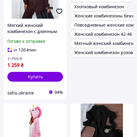
Хлопковый комбинезон
Женские комбинезоны беже
Повседневные женские комб
Мягкий женский
комбинезон с длинным
Женский комбинезон 42-46
рукавом на флисе
Готово к отправке
Мятный женский комбинезо
утепленный комбинезон
трикотаж рубчик с
126
от
₴
/мес
Женский комбинезон розовы
прямыми брюками
1 759
₴
девушке
1 259
₴
Купить
94%
saho.ukraine