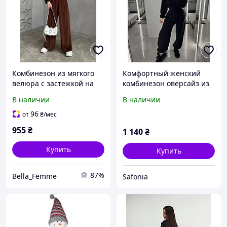
Комбинезон из мягкого
Комфортный женский
велюра с застежкой на
комбинезон оверсайз из
молнии и широкими
мягкого велюра с
В наличии
В наличии
штанинами
широкими брюками
палаццо SF 0210
96
от
₴
/мес
955
₴
1 140
₴
Купить
Купить
87%
Bella_Femme
Safonia