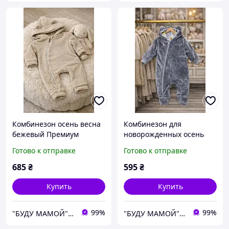
Комбинезон осень весна
Комбинезон для
бежевый Премиум
новорожденных осень
качество 80 р открытые
весна Премиум качество
Готово к отправке
Готово к отправке
ножки ткань супер мягкая
62 р ткань супер мягкая
685
₴
595
₴
Купить
Купить
99%
99%
"БУДУ МАМОЙ" 7000 грн до року Все для новорожденных, Одежда и белье для кормящих, сумки в роддом
"БУДУ МАМОЙ" 7000 грн до року Все для новорожденных, Одежда и белье для кормящих, сумки в роддом