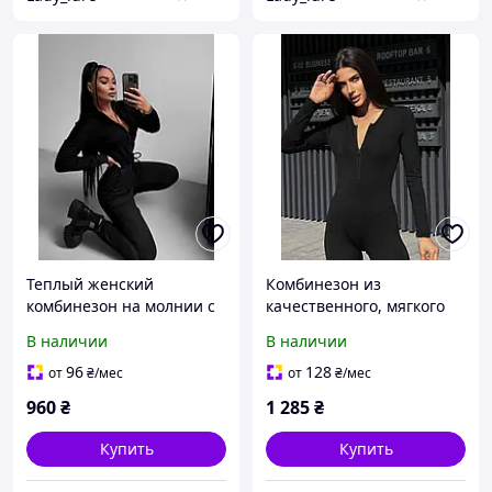
Теплый женский
Комбинезон из
комбинезон на молнии с
качественного, мягкого
регулируемой талией
на ощупь дайвинга
В наличии
В наличии
Идеальный образ на
осень для твоих
96
128
от
₴
/мес
от
₴
/мес
тренировок или п
960
₴
1 285
₴
Купить
Купить