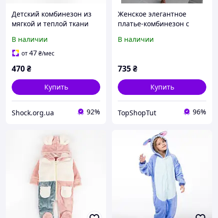
Детский комбинезон из
Женское элегантное
мягкой и теплой ткани
платье-комбинезон с
велсофт 5203124
запахом из мягкой ткани
В наличии
В наличии
софт
47
от
₴
/мес
470
₴
735
₴
Купить
Купить
92%
96%
Shock.org.ua
TopShopTut