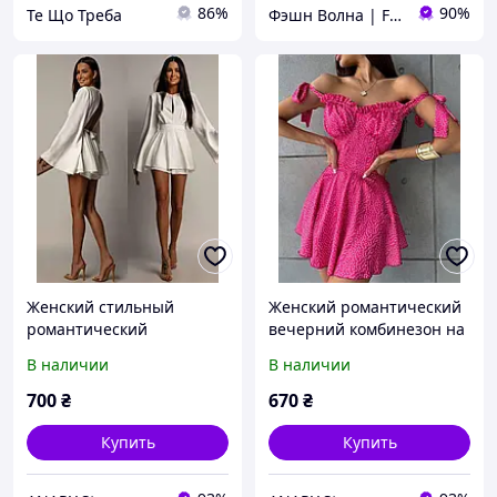
86%
90%
Те Що Треба
Фэшн Волна | Fashion Wave
Женский стильный
Женский романтический
романтический
вечерний комбинезон на
комбинезон софт
завязках софт принт
В наличии
В наличии
700
₴
670
₴
Купить
Купить