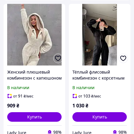
Женский плюшевый
Тёплый флисовый
комбинезон с капюшоном
комбинезон с корсетным
и мягкой текстурой
акцентом и мягкой
В наличии
В наличии
посадкой
91
103
от
₴
/мес
от
₴
/мес
909
₴
1 030
₴
Купить
Купить
98%
98%
Lady_lure
Lady_lure