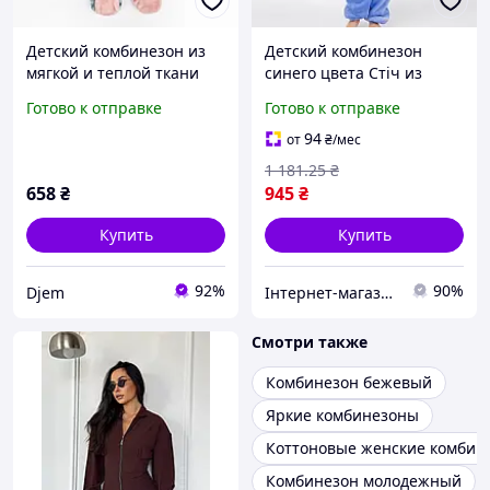
Детский комбинезон из
Детский комбинезон
мягкой и теплой ткани
синего цвета Стіч из
велсофт
мягкого материала для
Готово к отправке
Готово к отправке
домашнего
использования в
94
от
₴
/мес
холодное время года
1 181
.25
₴
658
₴
945
₴
Купить
Купить
92%
90%
Djem
Інтернет-магазин Look 100 Clothes
Смотри также
Комбинезон бежевый
Яркие комбинезоны
Коттоновые женские комбин
Комбинезон молодежный