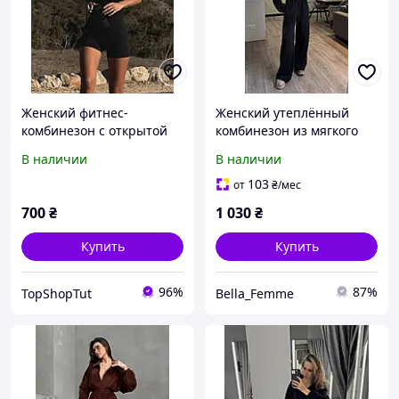
Женский фитнес-
Женский утеплённый
комбинезон с открытой
комбинезон из мягкого
спинкой из мягкой
двустороннего флиса
В наличии
В наличии
вискозы
103
от
₴
/мес
700
₴
1 030
₴
Купить
Купить
96%
87%
TopShopTut
Bella_Femme