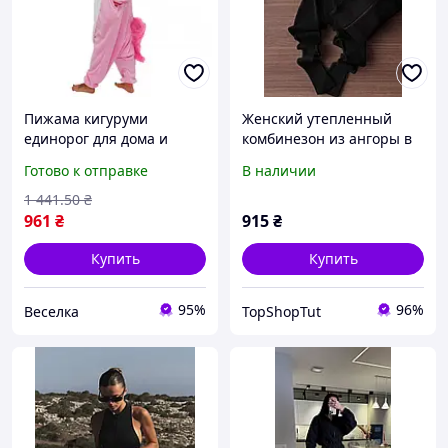
Пижама кигуруми
Женский утепленный
единорог для дома и
комбинезон из ангоры в
отдыха розовая мягкая
рубчик с мягким флисом
Готово к отправке
В наличии
унисекс комбинезон с
капюшоном FLAME
1 441
.50
₴
961
₴
915
₴
Купить
Купить
95%
96%
Веселка
TopShopTut