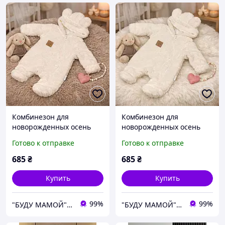
Комбинезон для
Комбинезон для
новорожденных осень
новорожденных осень
весна Премиум качество
весна Премиум качество
Готово к отправке
Готово к отправке
56 р ткань супер мягкая
62 р ткань супер мягкая
685
₴
685
₴
Купить
Купить
99%
99%
"БУДУ МАМОЙ" 7000 грн до року Все для новорожденных, Одежда и белье для кормящих, сумки в роддом
"БУДУ МАМОЙ" 7000 грн до року Все для новорожденных, Одежда и белье для кормящих, сумки в роддом