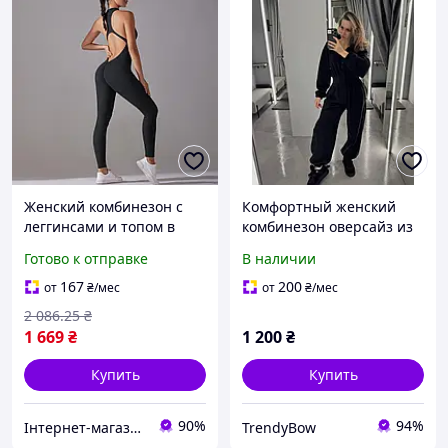
Женский комбинезон с
Комфортный женский
леггинсами и топом в
комбинезон оверсайз из
стиле змеи Чёрный
мягкого велюра с
Готово к отправке
В наличии
Гладкий 70244 из мягкого
широкими брюками
материала
палаццо
167
200
от
₴
/мес
от
₴
/мес
2 086
.25
₴
1 669
₴
1 200
₴
Купить
Купить
90%
94%
Інтернет-магазин Clothes-Mall
TrendyBow