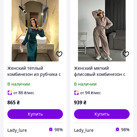
Женский тёплый
Женский мягкий
комбинезон из рубчика с
флисовый комбинезон с
потайной молнией и
кулиской на талии
В наличии
В наличии
мягкой посадкой 44/46,
шоколад
86
94
от
₴
/мес
от
₴
/мес
865
₴
939
₴
Купить
Купить
98%
98%
Lady_lure
Lady_lure