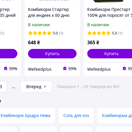
артер
Комбикорм Стартер
Комбикорм Престарт
-35 дней
для индеек к 60 дню
100% для поросят от 
 кг
Agroprogres, 10 кг
до 42 дней BIG PIG, 1
В наличии
В наличии
кг
(1)
5.0
(1)
5.0
(1)
648
₴
365
₴
ь
Купить
Купить
99%
99%
9
Wefeedрlus
Wefeedрlus
3
...
Вперед
Показано 1 - 29 товаров из 60+
е
Комбикорм Щедра Нива
Соль для коз
Комбикорма д