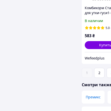
Комбикорм Ст
для утки-гуси1
Agroprogres, 25
В наличии
5.0
583
₴
Купит
Wefeedрlus
1
2
Смотри такж
Премикс