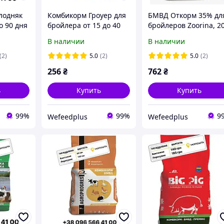
лодняк
Комбикорм Гроуер для
БМВД Откорм 35% дл
о 90 дня
бройлера от 15 до 40
бройлеров Zoorina, 2
 кг
дней Agroprogres, 10 кг
кг
В наличии
В наличии
(2)
5.0
(2)
5.0
(2)
256
₴
762
₴
ь
Купить
Купить
99%
99%
9
Wefeedрlus
Wefeedрlus