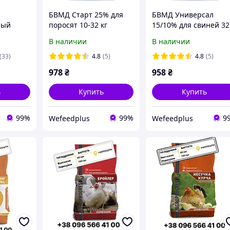
БВМД Старт 25% для
БВМД Универсал
ный
поросят 10-32 кг
15/10% для свиней 32
Standart, 25кг
110 кг Standart, 25 кг
В наличии
В наличии
(33)
4.8
(5)
4.8
(5)
978
₴
958
₴
ь
Купить
Купить
99%
99%
9
Wefeedрlus
Wefeedрlus