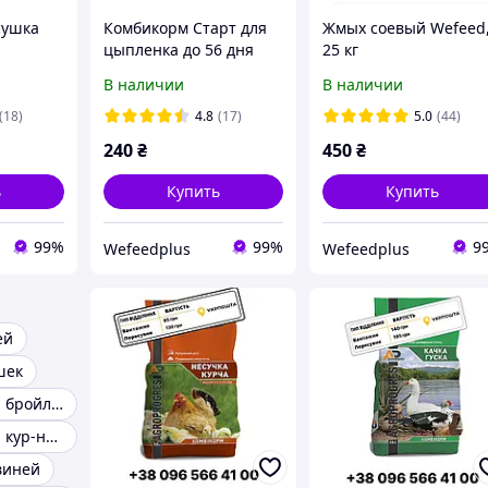
сушка
Комбикорм Старт для
Жмых соевый Wefeed
цыпленка до 56 дня
25 кг
 кг
Agroprogres, 10 кг
В наличии
В наличии
(18)
4.8
(17)
5.0
(44)
240
₴
450
₴
ь
Купить
Купить
99%
99%
9
Wefeedрlus
Wefeedрlus
ей
шек
Комбикорм для бройлеров
Комбикорм для кур-несушек
виней