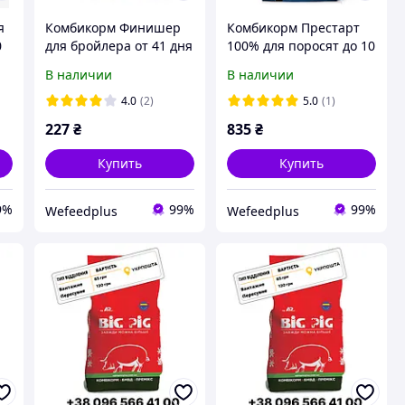
я
Комбикорм Финишер
Комбикорм Престарт
0
для бройлера от 41 дня
100% для поросят до 10
Agroprogres, 10 кг
кг Standard, 25 кг
В наличии
В наличии
4.0
(2)
5.0
(1)
227
₴
835
₴
Купить
Купить
9%
99%
99%
Wefeedрlus
Wefeedрlus