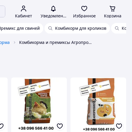
Кабинет
Уведомления
Избранное
Корзина
Премикс для свиней
Комбикорм для кроликов
Комб
корма
Комбикорма и премиксы Агропрогресс