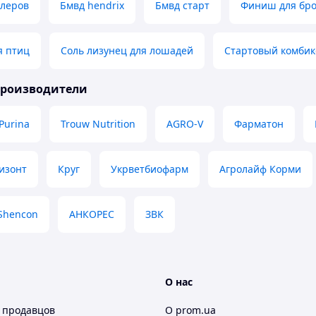
йлеров
Бмвд hendrix
Бмвд старт
Финиш для бр
я птиц
Соль лизунец для лошадей
Стартовый комби
производители
Purina
Trouw Nutrition
AGRO-V
Фарматон
изонт
Круг
Укрветбиофарм
Агролайф Корми
Shencon
АНКОРЕС
ЗВК
О нас
 продавцов
О prom.ua