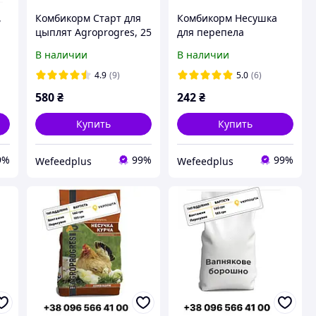
,
Комбикорм Старт для
Комбикорм Несушка
цыплят Agroprogres, 25
для перепела
кг
Agroprogres, 10кг
В наличии
В наличии
4.9
(9)
5.0
(6)
580
₴
242
₴
Купить
Купить
9%
99%
99%
Wefeedрlus
Wefeedрlus