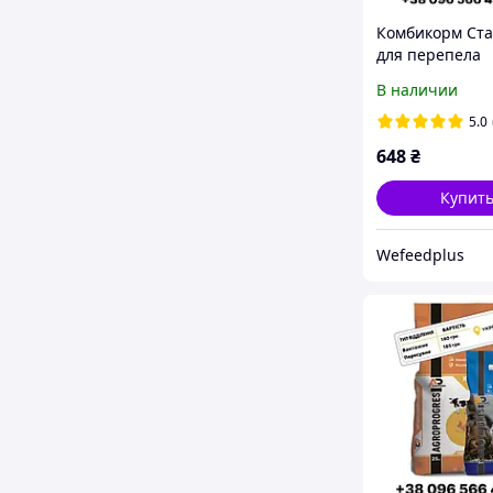
Комбикорм Ст
для перепела
Agroprogres, 25
В наличии
5.0
648
₴
Купит
Wefeedрlus