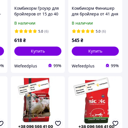
Комбикорм Гроуэр для
Комбикорм Финишер
-
бройлеров от 15 до 40
для бройлера от 41 дня
дней Agroprogres, 25 кг
Agroprogres, 25 кг
В наличии
В наличии
5.0
(6)
5.0
(6)
618
₴
545
₴
Купить
Купить
9%
99%
99%
Wefeedрlus
Wefeedрlus