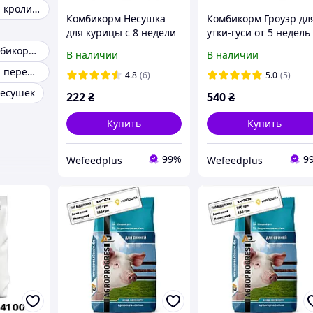
Комбикорм для кроликов
Комбикорм Несушка
Комбикорм Гроуэр дл
для курицы с 8 недели
утки-гуси от 5 недель
Agroprogres,10 кг
Agroprogres, 25 кг
Стартовый комбикорм для цыплят
В наличии
В наличии
Комбикорм для перепелов
4.8
(6)
5.0
(5)
несушек
222
₴
540
₴
Купить
Купить
99%
9
Wefeedрlus
Wefeedрlus