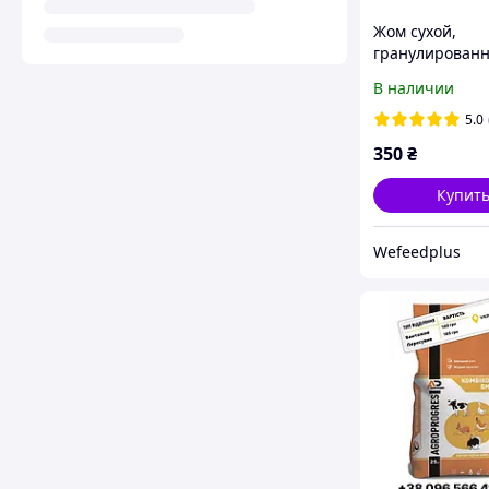
Жом сухой,
гранулирован
Wefeed, 25 кг
В наличии
5.0
350
₴
Купит
Wefeedрlus