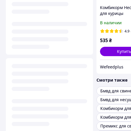
Комбикорм Не
для курицы
Agroprogres, 25
В наличии
4.9
535
₴
Купит
Wefeedрlus
Смотри также
Бмвд для свин
Бмвд для несу
Премикс для с