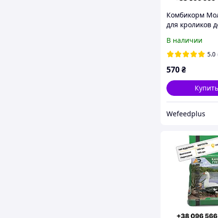
Комбикорм Мо
для кроликов д
Agroprogres, 25
В наличии
5.0
570
₴
Купит
Wefeedрlus