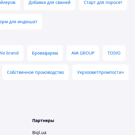
ойлеров
Добавка для свиней
Старт для поросят
корм для индюшат
No brand
Бровафарма
AVA GROUP
TOIVO
Собственное производство
Укрзооветпромпостач
Партнеры
Bigl.ua