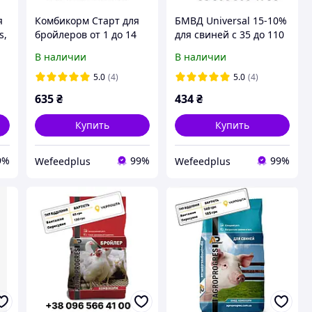
я
Комбикорм Старт для
БМВД Universal 15-10%
s,
бройлеров от 1 до 14
для свиней с 35 до 110
дней Agroprogres, 25 кг
кг BIG PIG, 10 кг
В наличии
В наличии
5.0
(4)
5.0
(4)
635
₴
434
₴
Купить
Купить
9%
99%
99%
Wefeedрlus
Wefeedрlus