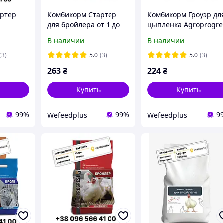
артер
Комбикорм Стартер
Комбикорм Гроуэр дл
для бройлера от 1 до
цыпленка Agroprogre
 кг
14 дней Agroprogres,
10 кг
В наличии
В наличии
10 кг
(3)
5.0
(3)
5.0
(3)
263
₴
224
₴
ь
Купить
Купить
99%
99%
9
Wefeedрlus
Wefeedрlus