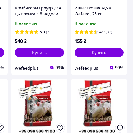
я
Комбикорм Гроуэр для
Известковая мука
цыпленка с 8 недели
Wefeed, 25 кг
Agroprogres, 25 кг
В наличии
В наличии
5.0
(5)
4.9
(37)
540
₴
155
₴
Купить
Купить
9%
99%
99%
Wefeedрlus
Wefeedрlus