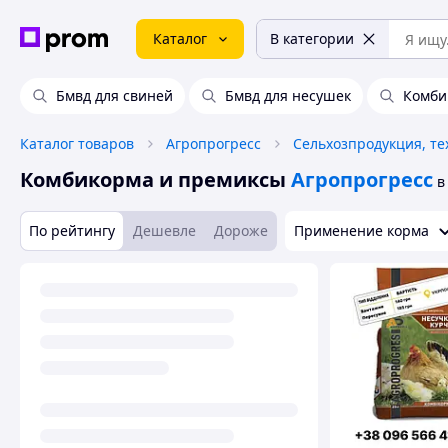
Каталог
В категории
Бмвд для свиней
Бмвд для несушек
Комби
Каталог товаров
Агропрогресс
Комбикорма и премиксы
Агропрогресс
в
По рейтингу
Дешевле
Дороже
Применение корма