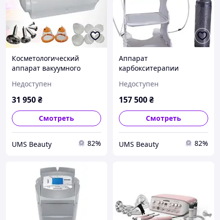
Косметологический
Аппарат
аппарат вакуумного
карбокситерапии
действия B-8316A
Eleonora
Недоступен
Недоступен
31 950
₴
157 500
₴
Смотреть
Смотреть
82%
82%
UMS Beauty
UMS Beauty