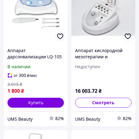
Аппарат
Аппарат кислородной
дарсонвализации LQ-105
мезотерапии и
микродермобразии AN-
В наличии
Недоступен
101
300
от
₴
/мес
3 015
₴
1 800
₴
16 003
.72
₴
Купить
Смотреть
82%
82%
UMS Beauty
UMS Beauty