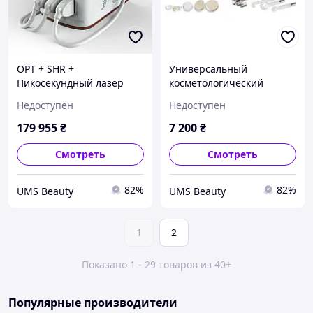
OPT + SHR +
Универсальный
Пикосекундный лазер
косметологический
Caspian
комбайн Radium M-1899
Недоступен
Недоступен
179 955
₴
7 200
₴
Смотреть
Смотреть
82%
82%
UMS Beauty
UMS Beauty
1
2
Показано 1 - 29 товаров из 40+
Популярные производители