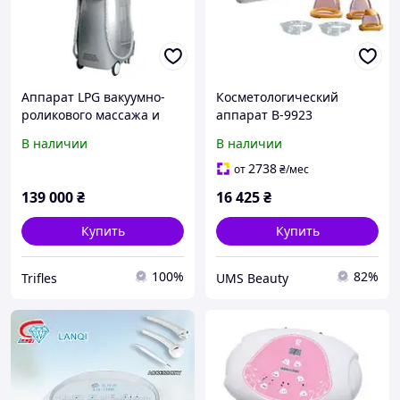
Аппарат LPG вакуумно-
Косметологический
роликового массажа и
аппарат B-9923
липосакции UMS Beauty
В наличии
В наличии
M8+2 Серый
2738
от
₴
/мес
139 000
₴
16 425
₴
Купить
Купить
100%
82%
Trifles
UMS Beauty