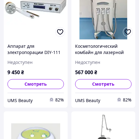
Аппарат для
Косметологический
электропорации DIY-111
комбайн для лазерной
эпиляции La Corona 4 в 1
Недоступен
Недоступен
9 450
₴
567 000
₴
Смотреть
Смотреть
82%
82%
UMS Beauty
UMS Beauty