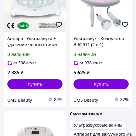
Аппарат Ультразвуки +
Ультразвук - Коагулятор
удаление черных точек
B-62911 (2 в 1)
LQ-138B
В наличии
В наличии
398
938
от
₴
/мес
от
₴
/мес
2 385
₴
5 625
₴
Купить
Купить
82%
82%
UMS Beauty
UMS Beauty
Смотри также
Ультразвуковые ванны
Аппарат для вакуумного мас