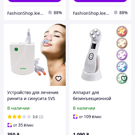
88%
88%
FashionShop.kiev.ua - Материалы для красоты
FashionShop.kiev.ua - Материалы для красоты
Устройство для лечения
Аппарат для
ринита и синусита SVS
безинъекционной
Salorie BioNase
мезотерапии SVS с
В наличии
В наличии
электрополяцией, RF-
лифтингом, EMS и LED-
109
3.0
(2)
от
₴
/мес
функциями
35
от
₴
/мес
350
₴
1 090
₴