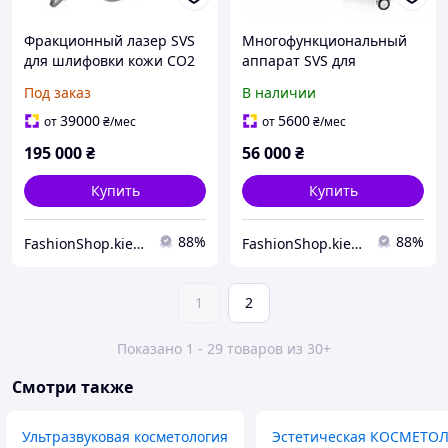
Фракционный лазер SVS
Многофункциональный
для шлифовки кожи CO2
аппарат SVS для
10600nm, вагинальный
подтяжки лица и тела,
Под заказ
В наличии
подтягивающий лазер
антивозрастной уход,
вагинальная подтяжка,
39000
5600
от
₴
/мес
от
₴
/мес
HIFU SMAS
195 000
₴
56 000
₴
Купить
Купить
88%
88%
FashionShop.kiev.ua - Материалы для красоты
FashionShop.kiev.ua - Материалы для красоты
1
2
Показано 1 - 29 товаров из 30+
Смотри также
Ультразвуковая косметология
Эстетическая КОСМЕТО