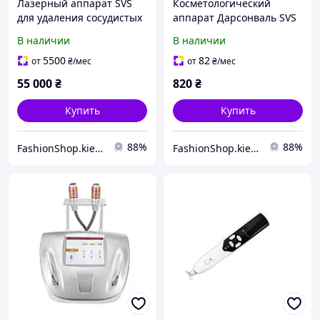
Лазерный аппарат SVS
Косметологический
для удаления сосудистых
аппарат Дарсонваль SVS
дефектов, вен, сосудистой
для ухода за кожей лица
В наличии
В наличии
сетки, гемангиом и
и тела (4 насадки)
папилом RL-S10
5500
82
от
₴
/мес
от
₴
/мес
55 000
₴
820
₴
Купить
Купить
88%
88%
FashionShop.kiev.ua - Материалы для красоты
FashionShop.kiev.ua - Материалы для красоты