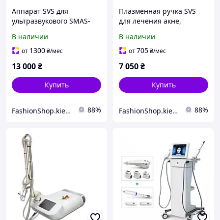
Аппарат SVS для
Плазменная ручка SVS
ультразвукового SMAS-
для лечения акне,
лифтинга V-max для
подтяжки кожи и
В наличии
В наличии
омоложения и подтяжки
удаления дефектов
кожи лица против
1300
705
от
₴
/мес
от
₴
/мес
морщин
13 000
₴
7 050
₴
Купить
Купить
88%
88%
FashionShop.kiev.ua - Материалы для красоты
FashionShop.kiev.ua - Материалы для красоты