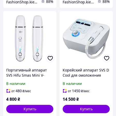
88%
88%
FashionShop.kiev.ua - Материалы для красоты
FashionShop.kiev.ua - Материалы для красоты
Портативный аппарат
Корейский аппарат SVS D
SVS Hifu Smas Mini V-
Cool для омоложения
Shape для лифтинга
кожи лица с функциями
В наличии
В наличии
нагрева, охлаждения и
электропорации
480
1450
от
₴
/мес
от
₴
/мес
4 800
₴
14 500
₴
Купить
Купить