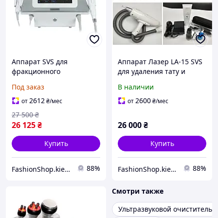
Аппарат SVS для
Аппарат Лазер LA-15 SVS
фракционного
для удаления тату и
микроигольчатого RF-
карбонового пилинга
Под заказ
В наличии
лифтинга с холодным
портативный Q-Switched
ударным массажем
Nd:YAG
2612
2600
от
₴
/мес
от
₴
/мес
27 500
₴
26 125
₴
26 000
₴
Купить
Купить
88%
88%
FashionShop.kiev.ua - Материалы для красоты
FashionShop.kiev.ua - Материалы для красоты
Смотри также
Ультразвуковой очиститель