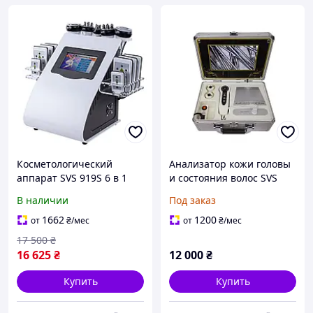
Косметологический
Анализатор кожи головы
аппарат SVS 919S 6 в 1
и состояния волос SVS
для похудения и ухода
трихологический сканер
В наличии
Под заказ
(Лазерный липолиз,
Кавитация, RF, Вакуум)
1662
1200
от
₴
/мес
от
₴
/мес
17 500
₴
16 625
₴
12 000
₴
Купить
Купить