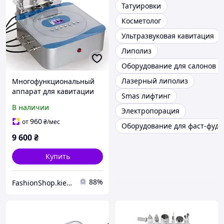
Татуировки
Косметолог
Ультразвуковая кавитация
Липолиз
Оборудование для салонов к
Лазерный липолиз
Многофункциональный
аппарат для кавитации
Smas лифтинг
SVS 3 в 1 с
В наличии
Электропорация
радиолифтингом для
лица и тела
960
от
₴
/мес
Оборудование для фаст-фуда
9 600
₴
Купить
88%
FashionShop.kiev.ua - Материалы для красоты