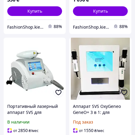
Купить
Купить
88%
88%
FashionShop.kiev.ua - Материалы для красоты
FashionShop.kiev.ua - Материалы для красоты
Портативный лазерный
Аппарат SVS OxyGeneo
аппарат SVS для
GeneO+ 3 в 1: для
удаления татуировок и
кислородной терапии, RF-
В наличии
Под заказ
карбонового пилинга Q-
лифтинга и
Switched ND:YAG лазер
ультразвуковой
2850
1550
от
₴
/мес
от
₴
/мес