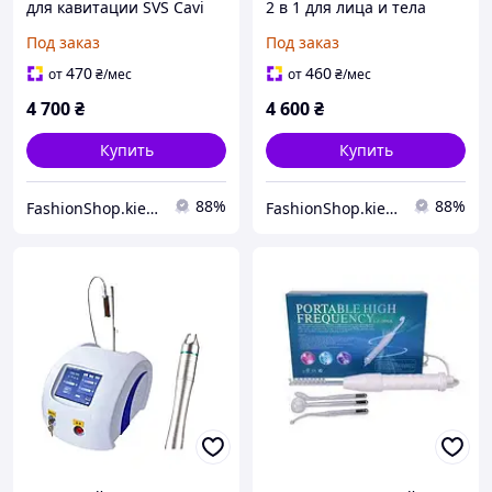
для кавитации SVS Cavi
2 в 1 для лица и тела
Mini (40k) для похудения
Под заказ
Под заказ
и коррекции фигуры
470
460
от
₴
/мес
от
₴
/мес
4 700
₴
4 600
₴
Купить
Купить
88%
88%
FashionShop.kiev.ua - Материалы для красоты
FashionShop.kiev.ua - Материалы для красоты