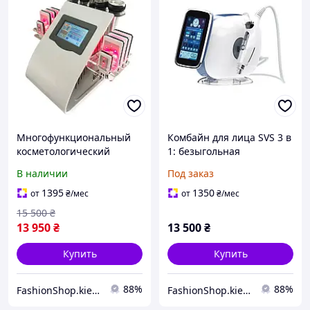
Многофункциональный
Комбайн для лица SVS 3 в
косметологический
1: безыгольная
аппарат SVS 6 в 1
мезотерапия, EMS, RF,
В наличии
Под заказ
вакуумный массаж,
Nano
кавитация, RF-лифтинг и
1395
1350
от
₴
/мес
от
₴
/мес
липолиз
15 500
₴
13 950
₴
13 500
₴
Купить
Купить
88%
88%
FashionShop.kiev.ua - Материалы для красоты
FashionShop.kiev.ua - Материалы для красоты