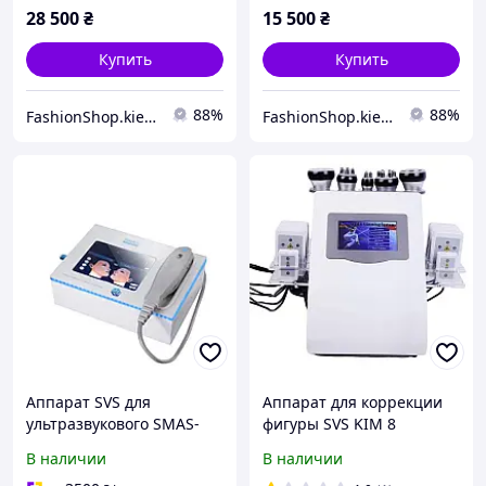
LA-15
карбокситерапии
28 500
₴
15 500
₴
Купить
Купить
88%
88%
FashionShop.kiev.ua - Материалы для красоты
FashionShop.kiev.ua - Материалы для красоты
Аппарат SVS для
Аппарат для коррекции
ультразвукового SMAS-
фигуры SVS KIM 8
лифтинга с 3
(Кавитация, RF-лифтинг,
В наличии
В наличии
картриджами, для
вакуум, лазерный