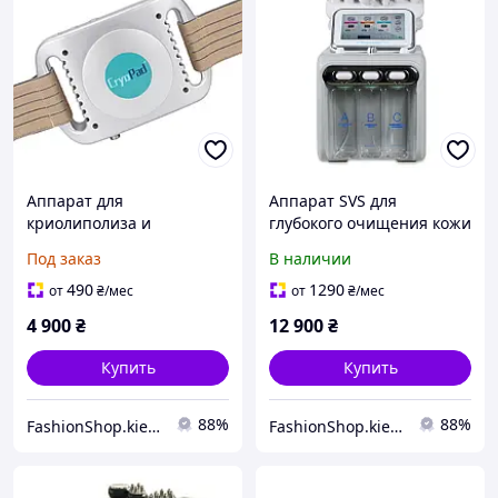
Аппарат для
Аппарат SVS для
криолиполиза и
глубокого очищения кожи
формирования тела SVS
лица, 6 в 1,
Под заказ
В наличии
гидродермабразия с
пузырьками, кислородная
490
1290
от
₴
/мес
от
₴
/мес
терапия
4 900
₴
12 900
₴
Купить
Купить
88%
88%
FashionShop.kiev.ua - Материалы для красоты
FashionShop.kiev.ua - Материалы для красоты