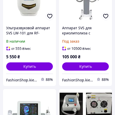
Ультразвуковой аппарат
Аппарат SVS для
SVS LW-101 для RF-
криолиполиза с
лифтинга и кавитации
функциями РФ-лифтинга,
В наличии
Под заказ
кавитации и лазерного
липолиза (2 ручки для
555
10500
от
₴
/мес
от
₴
/мес
крио)
5 550
₴
105 000
₴
Купить
Купить
88%
88%
FashionShop.kiev.ua - Материалы для красоты
FashionShop.kiev.ua - Материалы для красоты