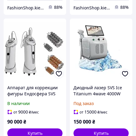
88%
88%
FashionShop.kiev.ua - Материалы для красоты
FashionShop.kiev.ua - Материалы для красоты
Аппарат для коррекции
Диодный лазер SVS Ice
фигуры Ендосфера SVS
Titanium 4wave 4000W
устройство для лечения
для удаления волос
В наличии
Под заказ
целлюлита и удаления
жира
9000
15000
от
₴
/мес
от
₴
/мес
90 000
₴
150 000
₴
Купить
Купить