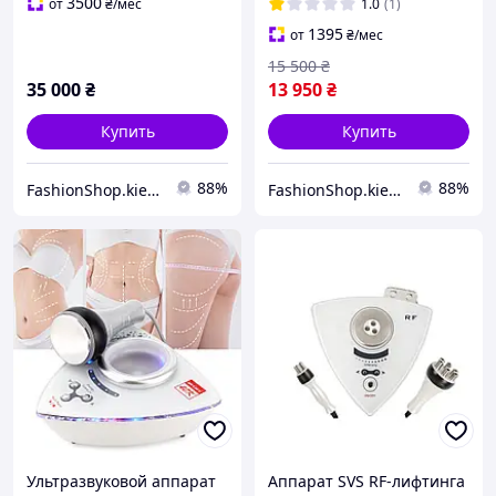
подтяжки лица и
липолиз) для похудения
3500
от
₴
/мес
1.0
(1)
устранения морщин HIFU
1395
от
₴
/мес
15 500
₴
35 000
₴
13 950
₴
Купить
Купить
88%
88%
FashionShop.kiev.ua - Материалы для красоты
FashionShop.kiev.ua - Материалы для красоты
Ультразвуковой аппарат
Аппарат SVS RF-лифтинга