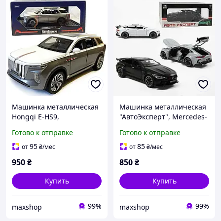
Машинка металлическая
Машинка металлическая
Hongqi E-HS9,
"АвтоЭксперт", Mercedes-
"АвтоЭксперт",серая, свет
Benz AMG GT, свет звука
Готово к отправке
Готово к отправке
звук 21* 8* 9 см, 1:24
открываются двери,1:24
(ЧЕРНАЯ)
95
85
от
₴
/мес
от
₴
/мес
950
₴
850
₴
Купить
Купить
99%
99%
maxshop
maxshop