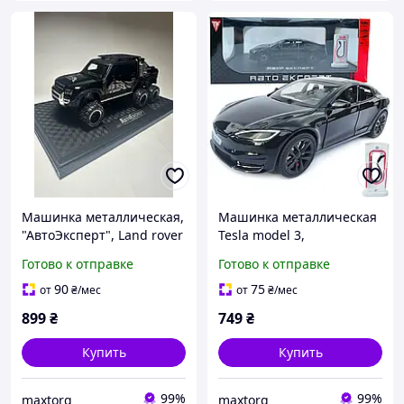
Машинка металлическая,
Машинка металлическая
"АвтоЭксперт", Land rover
Tesla model 3,
defender, Ленд Ровер
"АвтоЭксперт" Тесла
Готово к отправке
Готово к отправке
Дефендер 6х6 свет звук
Model S, свет звук 19*
22* 10* 9 см, 1:24
8,5* 6,5 см, 1:24
90
75
от
₴
/мес
от
₴
/мес
899
₴
749
₴
Купить
Купить
99%
99%
maxtorg
maxtorg