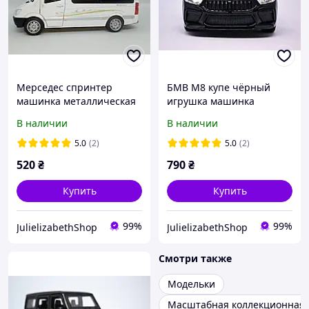
Мерседес спринтер
БМВ М8 купе чёрный
машинка металлическая
игрушка машинка
модель коллекционная
металлическая модель
В наличии
В наличии
SPRINTER со
коллекционная BMW M8
спецэффектами
со спецэффектами
5.0
(2)
5.0
(2)
масштаб 1:32
520
₴
790
₴
Купить
Купить
99%
99%
JulielizabethShop
JulielizabethShop
Смотри также
Модельки
Масштабная коллекционная 