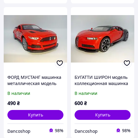
ФОРД МУСТАНГ машинка
БУГАТТИ ШИРОН модель
металлическая модель
коллекционная машинка
коллекционная со
металлическая BUGATTI
В наличии
В наличии
спецэффектами света и
CHIRON со
звука инерционная
спецэффектами
490
₴
600
₴
Купить
Купить
98%
98%
Dancoshop
Dancoshop