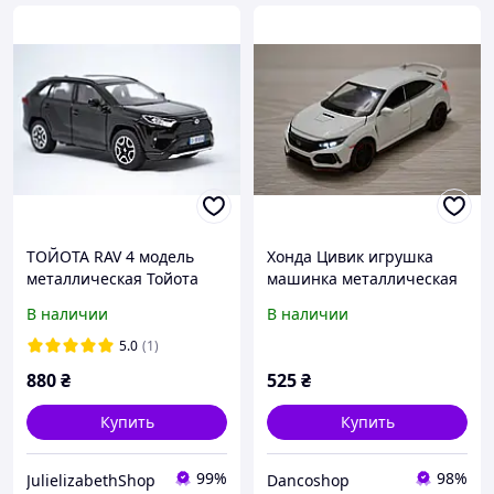
ТОЙОТА RAV 4 модель
Хонда Цивик игрушка
металлическая Тойота
машинка металлическая
РАВ 4 коллекционная
коллекционная
В наличии
В наличии
инерционная со
спецэффектами Honda
5.0
(1)
civic,масштаб 1:32
880
₴
525
₴
Купить
Купить
99%
98%
JulielizabethShop
Dancoshop