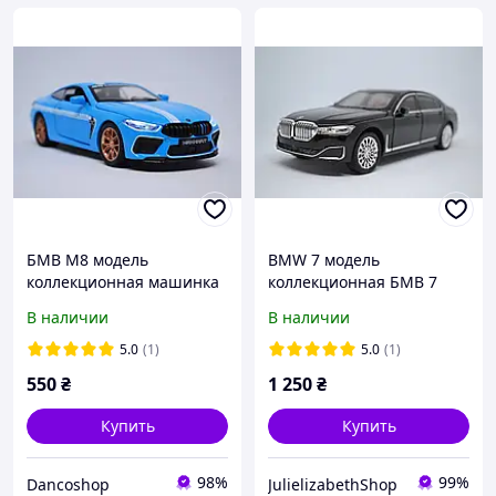
БМВ М8 модель
BMW 7 модель
коллекционная машинка
коллекционная БМВ 7
металлическая со
машинка металлическая
В наличии
В наличии
спецэффектами света и
со спецэффектами
звука BMW M8
5.0
(1)
5.0
(1)
550
₴
1 250
₴
Купить
Купить
98%
99%
Dancoshop
JulielizabethShop