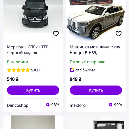
Мерседес СПРИНТЕР
Машинка металлическая
чёрный модель
Hongqi E-HS9,
коллекционная машинка
"АвтоЭксперт",серая, свет
В наличии
Готово к отправке
металлическая со
звук 21* 8* 9 см, 1:24
спецэффектами.
95
5.0
(1)
от
₴
/мес
540
₴
949
₴
Купить
Купить
98%
99%
Dancoshop
maxtorg