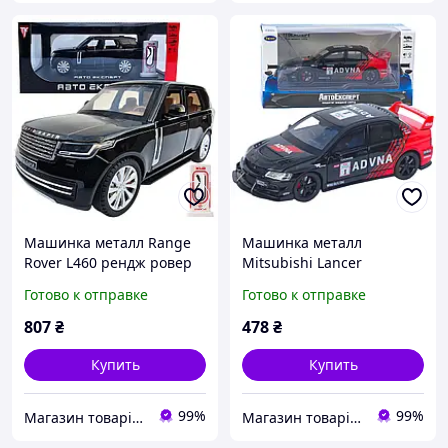
Машинка металл Range
Машинка металл
Rover L460 рендж ровер
Mitsubishi Lancer
1:24 черный свет звук
Evolution IX черная с
Готово к отправке
Готово к отправке
20,5*7*7см (RS-15526)
красным 1:32 свет звук
открыв двери капот
807
₴
478
₴
багажник (TK-76054)
Купить
Купить
99%
99%
Магазин товарів для дітей "Пупс"
Магазин товарів для дітей "Пупс"