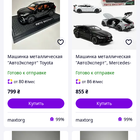
Машинка металлическая
Машинка металлическая
"АвтоЭксперт" Toyota
"АвтоЭксперт", Mercedes-
Highlander, Тойота
Benz AMG GT, свет звука
Готово к отправке
Готово к отправке
Хайлендер 1:24 свет звука
открываются двери,1:24
открываются двери,
(ЧЕРНАЯ)
80
86
от
₴
/мес
от
₴
/мес
черная
799
₴
855
₴
Купить
Купить
99%
99%
maxtorg
maxtorg