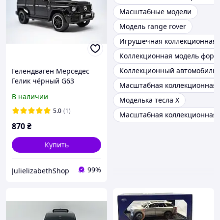
Масштабные модели
Модель range rover
Игрушечная коллекционная м
Коллекционная модель форд 
Коллекционный автомобиль 
Гелендваген Мерседес
Гелик чёрный G63
Масштабная коллекционная 
машинка металлическая
В наличии
Моделька тесла X
модель коллекционная
MERCEDES BENZ G63
5.0
(1)
Масштабная коллекционная 
870
₴
Купить
99%
JulielizabethShop