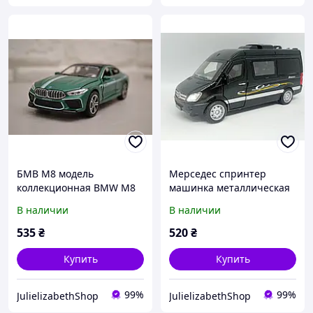
БМВ М8 модель
Мерседес спринтер
коллекционная BMW M8
машинка металлическая
машинка металлическая
модель коллекционная
В наличии
В наличии
со спецэффектами
SPRINTER со
спецэффектами.
535
₴
520
₴
Купить
Купить
99%
99%
JulielizabethShop
JulielizabethShop