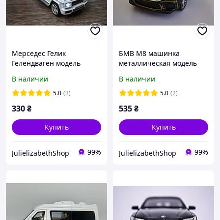
Мерседес Гелик
БМВ М8 машинка
Гелендваген модель
металлическая модель
коллекционная машинка
коллекционная BMW M8
В наличии
В наличии
металлическая со
со спецэффектами
спецэффектами
5.0
(3)
5.0
(2)
330
₴
535
₴
Купить
Купить
99%
99%
JulielizabethShop
JulielizabethShop