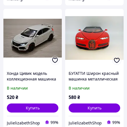
Хонда Цивик модель
БУГАТТИ Широн красный
коллекционная машинка
машинка металлическая
металлическая HONDA
модель коллекционная
В наличии
В наличии
CIVIC со спецэффектами
520
₴
580
₴
Купить
Купить
99%
99%
JulielizabethShop
JulielizabethShop