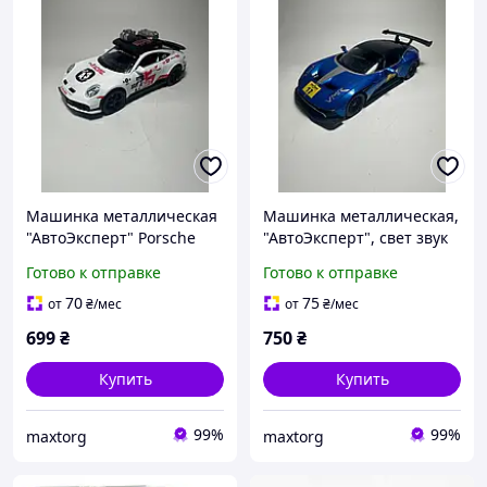
Машинка металлическая
Машинка металлическая,
"АвтоЭксперт" Porsche
"АвтоЭксперт", свет звук
911, Порш 911, свет звук
21* 11* 6 см, 1:22
Готово к отправке
Готово к отправке
открываются двери, 1:22
70
75
от
₴
/мес
от
₴
/мес
699
₴
750
₴
Купить
Купить
99%
99%
maxtorg
maxtorg