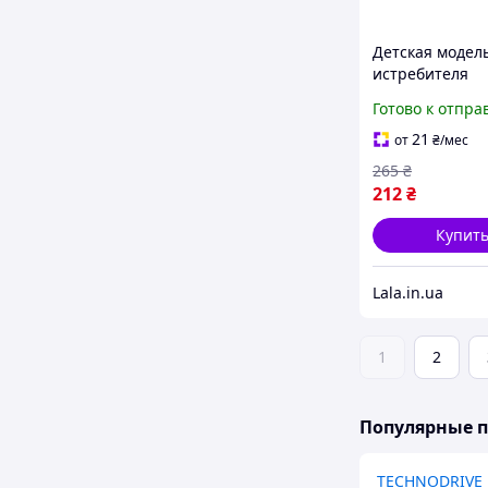
Детская модел
истребителя
TechnoDrive 25
Готово к отпра
3, масштаб 1:64
Lala.in.ua
21
от
₴
/мес
265
₴
212
₴
Купит
Lala.in.ua
1
2
Популярные 
TECHNODRIVE