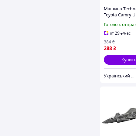
Машина Techno
Toyota Camry U
(белый) ukr kos
Готово к отпра
339-85)
29
от
₴
/мес
384
₴
288
₴
Купит
Український Кошик