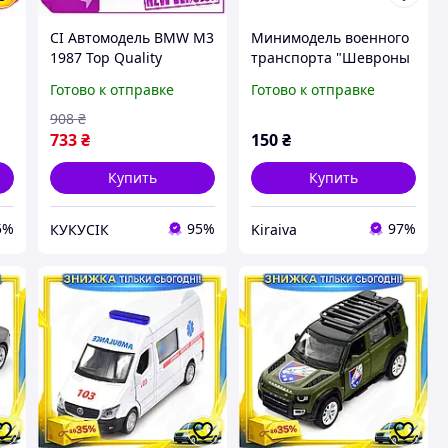
CI Автомодель BMW M3
Минимодель военного
1987 Top Quality
транспорта "Шевроны
черная коллекционная
Героев S1" TechnoDrive
Готово к отправке
Готово к отправке
машинка для детей от
250363UM-4
3 лет игрушка из метал
908
₴
8
CI2-888
733
₴
150
₴
Купить
Купить
5%
95%
97%
КУКУСІК
Kiraiva