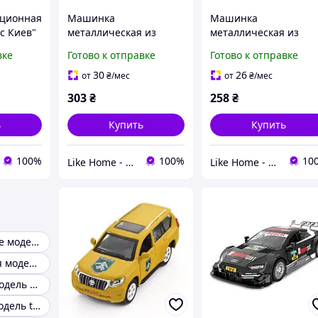
кционная
Машинка
Машинка
с Киев"
металлическая из
металлическая из
серии "Шевроны
серии "Шевроны
вке
Готово к отправке
Готово к отправке
Героев" - Mitsubishi
Героев" - Toyota Land
окс
Pajero 4WD Turbo - "93
Cruiser Prado - "110
30
26
от
₴
/мес
от
₴
/мес
ОМБР" TechnoDrive
ОМБР" TechnoDrive
303
₴
258
₴
(240186)
(240187)
ь
Купить
Купить
100%
100%
10
Like Home - домашний уют для всей семьи. Будьте как дома 🤗
Like Home - домашний уют для всей семьи. Будьте как дома 🤗
Коллекционные модели автомобилей
Коллекционная модель bmw
Масштабная модель авто
Игрушечная модель toyota land cruiser