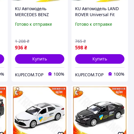
KU Автомодель
KU Автомодель LAND
MERCEDES BENZ
ROVER Universal Fit
Universal Fit SPRINTER
DEFENDER 110
Готово к отправке
Готово к отправке
БЫСТРАЯ ПОМОЩЬ
Шевроны Героев для
коллекционная
коллекционирования
машинка для детей и
детей от 3 л Uni2L_K
1 208
₴
765
₴
вз Uni2L_K
936
₴
598
₴
Купить
Купить
0%
100%
100%
KUPICOM.TOP
KUPICOM.TOP