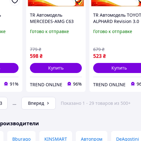
ь
TR Автомодель
TR Автомодель TOYO
MERCEDES-AMG C63
ALPHARD Revision 3.0
0423CG-
Revision 3.0 Sp DTM
Sp черная
вке
Готово к отправке
Готово к отправке
,
черная коллекционная
коллекционная
машинка для детей от
машинка для детей о
3 лет игр SpeR-4N
3 лет с функцие SpeR
779
₴
679
₴
4N
598
₴
523
₴
ь
Купить
Купить
91%
96%
9
TREND ONLINE
TREND ONLINE
3
...
Вперед
Показано 1 - 29 товаров из 500+
производители
Bburago
KINSMART
Автопром
DeAgostini