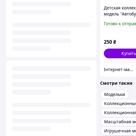
Детская колле
модель "Автобу
S2 TechnoDrive
Готово к отпра
250418CGO
пластиковый б
250
₴
Купит
Інтернет-магазин "LITTLE STAR"
Смотри также
Модельки