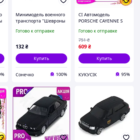
о
Минимодель военного
CI Автомодель
ы
транспорта "Шевроны
PORSCHE CAYENNE S
ve
Героев S1" TechnoDrive
Top Quality коллекция
Готово к отправке
Готово к отправке
250363UM-4
синяя машинка для
детей от 3 лет
751
₴
металлический к CI2-
132
₴
609
₴
888
Купить
Купить
0%
100%
95%
Сонечко
КУКУСІК