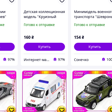
рии
Детская коллекционная
Минимодель военног
оев"
модель "Круизный
транспорта "Шеврон
24 ОМБр"
лайнер" TechnoDrive
Героев S1" TechnoDri
вке
Готово к отправке
Готово к отправке
M618824
250420CG-3
250363UM-1
160
₴
154
₴
ь
Купить
Купить
97%
97%
10
Интернет-магазин "МОЙ ДОМОВОЙ"
Сонечко