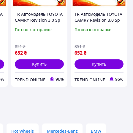
TA
TR Автомодель TOYOTA
TR Автомодель TOYOTA
CAMRY Revision 3.0 Sp
CAMRY Revision 3.0 Sp
UKLON белая
UKLON черный
Готово к отправке
Готово к отправке
металлическая
металлический
т
коллекционная
автомобиль для
-
машинка для детей и
коллекционировани
851
₴
851
₴
SpeR-4N
SpeR-4N
652
₴
652
₴
Купить
Купить
6%
96%
96%
TREND ONLINE
TREND ONLINE
Hot Wheels
Mercedes-Benz
BMW