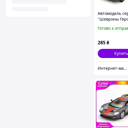
Автомодель се
"Шевроны Гер
Toyota Prado "
Готово к отпра
TechnoDrive K
285
₴
Купит
Интернет-магазин "МОЙ ДОМОВОЙ"