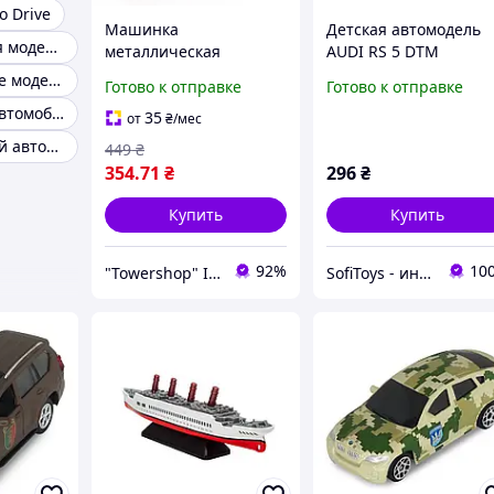
 Drive
Машинка
Детская автомодель
Коллекционная модель TOYOTA для детей
металлическая
AUDI RS 5 DTM
"Шеврони Героев
TechnoDrive 250409
Коллекционные модели TechnoDrive для автолюбителей
Готово к отправке
Готово к отправке
TOYOTA PRADO Хартия"
масштаб 1: 43
Игрушечные автомобили с историей
Металл пластик
35
от
₴
/мес
Бежевый (238549)
Коллекционный автомобиль bmw x6 полиция
449
₴
354
.71
₴
296
₴
Купить
Купить
92%
10
"Towershop" Інтернет-магазин
SofiToys - интернет-магазин детских игрушек в Украине