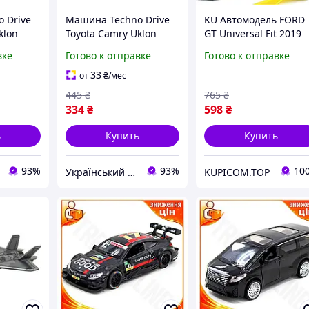
 Drive
Машина Techno Drive
KU Автомодель FORD
klon
Toyota Camry Uklon
GT Universal Fit 2019
hik (41-
(черный) ukr koshik (41-
серая коллекционная
вке
Готово к отправке
Готово к отправке
339-85)
машинка с
металлическим
33
от
₴
/мес
корпусом для дете
445
₴
765
₴
Uni2L_K
334
₴
598
₴
ь
Купить
Купить
93%
93%
10
Український Кошик
KUPICOM.TOP