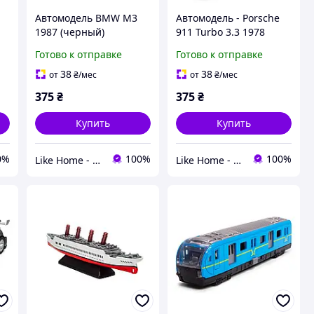
Автомодель BMW M3
Автомодель - Porsche
1987 (черный)
911 Turbo 3.3 1978
(серый, темно-
Готово к отправке
Готово к отправке
зеленый)
38
38
от
₴
/мес
от
₴
/мес
375
₴
375
₴
Купить
Купить
0%
100%
100%
Like Home - домашний уют для всей семьи. Будьте как дома 🤗
Like Home - домашний уют для всей семьи. Будьте как дома 🤗