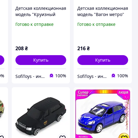
Детская коллекционная
Детская коллекционная
модель "Круизный
модель "Вагон метро"
лайнер" TechnoDrive
TechnoDrive 250417CG
Готово к отправке
Готово к отправке
250420CG-3
208
₴
216
₴
Купить
Купить
0%
100%
100%
SofiToys - интернет-магазин детских игрушек в Украине
SofiToys - интернет-магазин детских игрушек в Украине