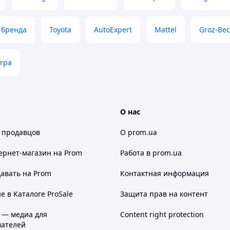
 бренда
Toyota
AutoExpert
Mattel
Groz-Bec
rpa
О нас
 продавцов
О prom.ua
ернет-магазин
на Prom
Работа в prom.ua
авать на Prom
Контактная информация
 в Каталоге ProSale
Защита прав на контент
 — медиа для
Content right protection
ателей