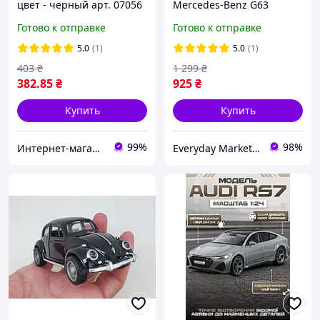
цвет - черный арт. 07056
Mercedes-Benz G63
оснащена звуковыми и
Готово к отправке
Готово к отправке
световыми эффектами в
масштабе 1:24
5.0
(1)
5.0
(1)
403
₴
1 299
₴
382
.85
₴
925
₴
Купить
Купить
99%
98%
Интернет-магазин "Magnit"
Everyday Market 0965612251