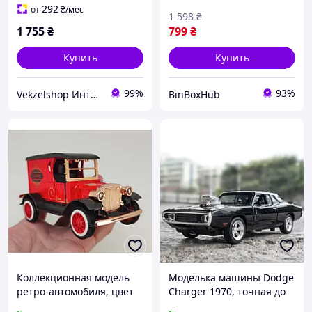
оранжевый
подсветкой фар
292
от
₴
/мес
1 598
₴
1 755
₴
799
₴
Купить
Купить
99%
93%
Vekzelshop Интернет-магазин
BinBoxHub
Коллекционная модель
Моделька машины Dodge
ретро-автомобиля, цвет
Charger 1970, точная до
красный арт. 06546
мельчайших мелочей,