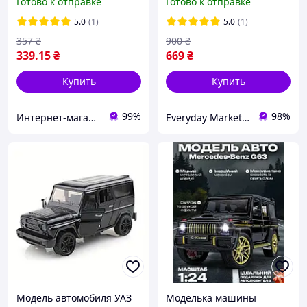
Готово к отправке
Готово к отправке
имеет звуковые и
световые эффекты
5.0
(1)
5.0
(1)
357
₴
900
₴
339
.15
₴
669
₴
Купить
Купить
99%
98%
Интернет-магазин "Magnit"
Everyday Market 0965612251
Модель автомобиля УАЗ
Моделька машины