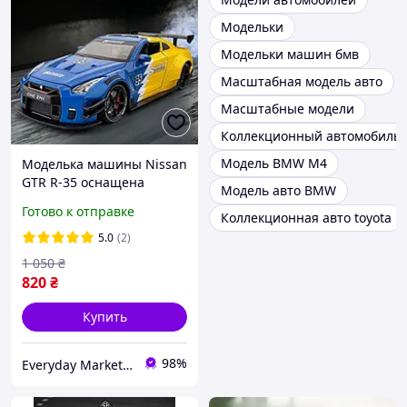
Модельки
Модельки машин бмв
Масштабная модель авто
Масштабные модели
Коллекционный автомобиль 
Модель BMW M4
Моделька машины Nissan
GTR R-35 оснащена
Модель авто BMW
световыми и звуковыми
Готово к отправке
Коллекционная авто toyota
эффектами, в маштабе
1:24
5.0
(2)
1 050
₴
820
₴
Купить
98%
Everyday Market 0965612251