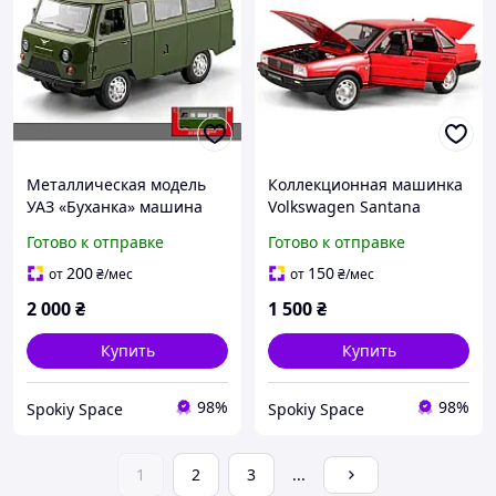
Металлическая модель
Коллекционная машинка
УАЗ «Буханка» машина
Volkswagen Santana
1:18 со и звуком
красная 1:24
Готово к отправке
Готово к отправке
Инерционная машинка
зеленая коллекционная
200
150
от
₴
/мес
от
₴
/мес
модель
2 000
₴
1 500
₴
Купить
Купить
98%
98%
Spokiy Space
Spokiy Space
1
2
3
...