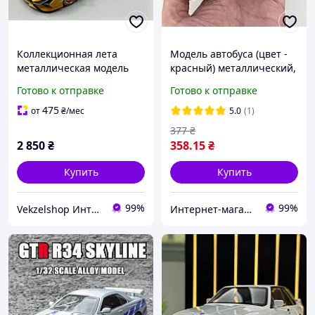
Коллекционная лета
Модель автобуса (цвет -
металлическая модель
красный) металлический,
Lamborghini Sian FKP 37
масштаб 1:64 арт. 07246
Готово к отправке
Готово к отправке
со световыми и
звуковыми эффектами
475
от
₴
/мес
5.0
(1)
желтая 1:18 (27,8 см)
377
₴
2 850
₴
358
.15
₴
Купить
Купить
99%
99%
Vekzelshop Интернет-магазин
Интернет-магазин "Magnit"