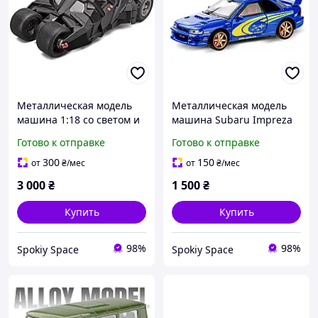
Металлическая модель
Металлическая модель
машина 1:18 со светом и
машина Subaru Impreza
звуком бетмен бет
1:32 со светом и звуком
Готово к отправке
Готово к отправке
мобиль издает дым
Инерционная машинка в
черная машинка Бэтмена
коробке субару синий
300
150
от
₴
/мес
от
₴
/мес
из фильма «Темный
легенда модель
3 000
₴
1 500
₴
рыцарь»
Купить
Купить
98%
98%
Spokiy Space
Spokiy Space