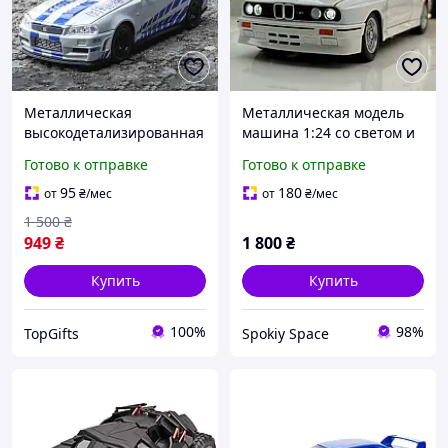
Металлическая
Металлическая модель
высокодетализированная
машина 1:24 со светом и
модель автомобиля
звуком Инерционная
Готово к отправке
Готово к отправке
Nissan GT-R R34 Skyline, 1
машинка в коробке
: 32, на батарейках
(Черный/Серебристый)
95
180
от
₴
/мес
от
₴
/мес
бмв bmw м3 m3 беха
1 500
₴
949
₴
1 800
₴
Купить
Купить
100%
98%
TopGifts
Spokiy Space