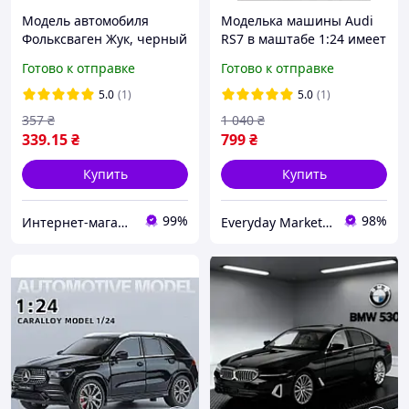
Модель автомобиля
Моделька машины Audi
Фольксваген Жук, черный
RS7 в маштабе 1:24 имеет
арт. 07176
звуковые и световые
Готово к отправке
Готово к отправке
эффекты и подвижные
детали Серая
5.0
(1)
5.0
(1)
357
₴
1 040
₴
339
.15
₴
799
₴
Купить
Купить
99%
98%
Интернет-магазин "Magnit"
Everyday Market 0965612251