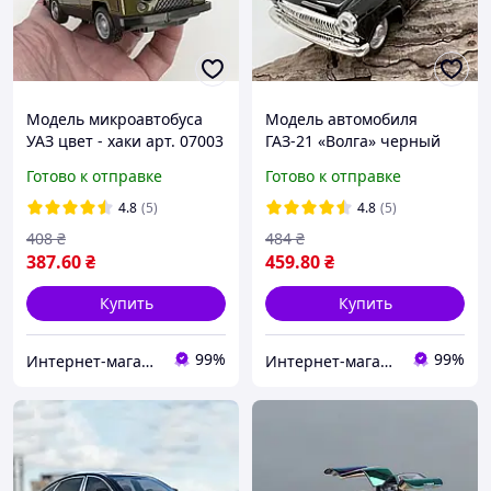
Модель микроавтобуса
Модель автомобиля
УАЗ цвет - хаки арт. 07003
ГАЗ-21 «Волга» черный
(масштаб 1:43) арт. 06940
Готово к отправке
Готово к отправке
4.8
(5)
4.8
(5)
408
₴
484
₴
387
.60
₴
459
.80
₴
Купить
Купить
99%
99%
Интернет-магазин "Magnit"
Интернет-магазин "Magnit"