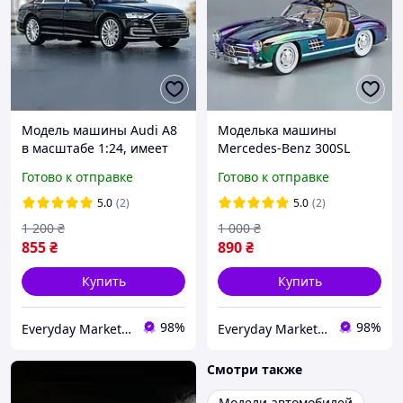
Модель машины Audi A8
Моделька машины
в масштабе 1:24, имеет
Mercedes-Benz 300SL
звуковые и световые
перламутровый,
Готово к отправке
Готово к отправке
эффекты и подвижные
оснащена звуковыми и
детали
световыми эффектами
5.0
(2)
5.0
(2)
1 200
₴
1 000
₴
855
₴
890
₴
Купить
Купить
98%
98%
Everyday Market 0965612251
Everyday Market 0965612251
Смотри также
Модели автомобилей