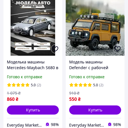
Моделька машины
Модель машины
Mercedes-Maybach S680 в
Defender с рабочей
маштабе 1:24 с
подвеской, дверцами и
Готово к отправке
Готово к отправке
подвижными элементами
съемными аксессуарами
в масштабе 1:32
5.0
(2)
5.0
(2)
1 075
₴
910
₴
860
₴
550
₴
Купить
Купить
98%
98%
Everyday Market 0965612251
Everyday Market 0965612251