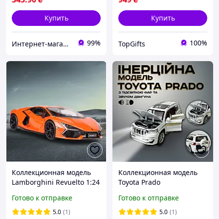
Купить
Купить
99%
100%
Интернет-магазин "Magnit"
TopGifts
Коллекционная модель
Коллекционная модель
Lamborghini Revuelto 1:24
Toyota Prado
инерционная со светом,
металлическая машинка
Готово к отправке
Готово к отправке
звуком,паром,
Тойота Прадо с
открываются двери, цвет
инерциным механизмом
5.0
(1)
5.0
(1)