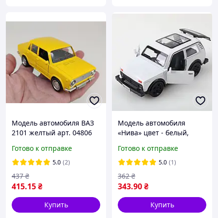
Модель автомобиля ВАЗ
Модель автомобиля
2101 желтый арт. 04806
«Нива» цвет - белый,
перламутровый арт.
Готово к отправке
Готово к отправке
06541
5.0
(2)
5.0
(1)
437
₴
362
₴
415
.15
₴
343
.90
₴
Купить
Купить