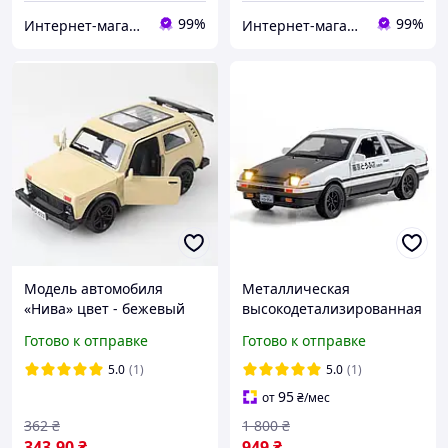
99%
99%
Интернет-магазин "Magnit"
Интернет-магазин "Magnit"
Модель автомобиля
Металлическая
«Нива» цвет - бежевый
высокодетализированная
арт. 06542
модель автомобиля
Готово к отправке
Готово к отправке
TOYOTA Corolla AE86
Sprinter, 1 : 32, на
5.0
(1)
5.0
(1)
батарейках
95
от
₴
/мес
362
₴
1 800
₴
343
.90
₴
949
₴