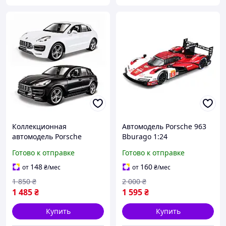
Коллекционная
Автомодель Porsche 963
автомодель Porsche
Bburago 1:24
Macan Bburago 1:24
металлическая Бело-
Готово к отправке
Готово к отправке
металлическая с
красная
открывающимися
148
160
от
₴
/мес
от
₴
/мес
дверями
1 850
₴
2 000
₴
1 485
₴
1 595
₴
Купить
Купить