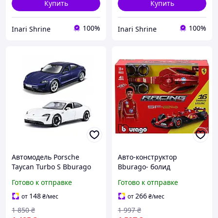
Купить
Купить
100%
100%
Inari Shrine
Inari Shrine
Автомодель Porsche
Авто-конструктор
Taycan Turbo S Bburago
Bburago- болид
1:24 металлическая
Формулы-1 Ferrari Шарль
Готово к отправке
Готово к отправке
Леклер (1:24) (#16) 18-
26858
148
266
от
₴
/мес
от
₴
/мес
1 850
₴
1 997
₴