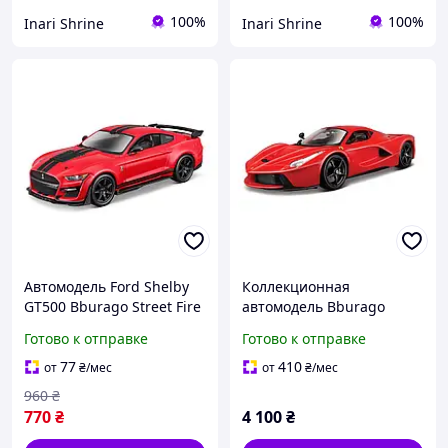
100%
100%
Inari Shrine
Inari Shrine
Автомодель Ford Shelby
Коллекционная
GT500 Bburago Street Fire
автомодель Bburago
1:32 Красная
LaFerrari 1:18 красная с
Готово к отправке
Готово к отправке
металлическим корпусом
77
410
от
₴
/мес
от
₴
/мес
960
₴
770
₴
4 100
₴