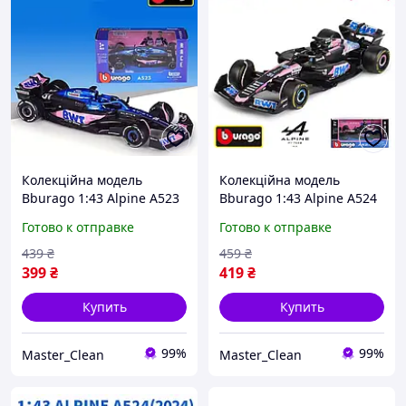
Колекційна модель
Колекційна модель
Bburago 1:43 Alpine A523
Bburago 1:43 Alpine A524
2023 #31 Esteban Ocon.
2024 Bahrain #31 Esteban
Готово к отправке
Готово к отправке
Формула 1. Formula 1
Ocon. Формула 1. Formula
1
439
₴
459
₴
399
₴
419
₴
Купить
Купить
99%
99%
Master_Clean
Master_Clean