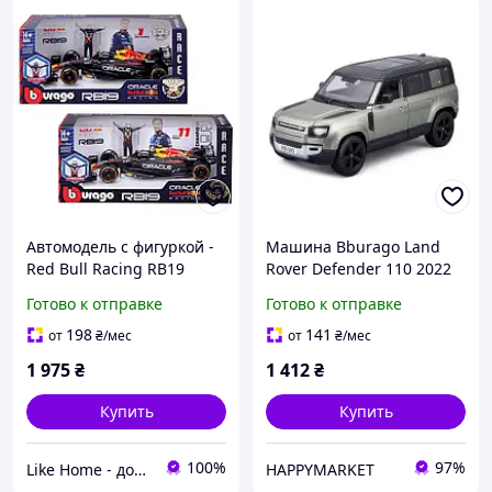
Автомодель с фигуркой -
Машина Bburago Land
Red Bull Racing RB19
Rover Defender 110 2022
(1:24)
1:24 (18-21101)
Готово к отправке
Готово к отправке
198
141
от
₴
/мес
от
₴
/мес
1 975
₴
1 412
₴
Купить
Купить
100%
97%
Like Home - домашний уют для всей семьи. Будьте как дома 🤗
HAPPYMARKET