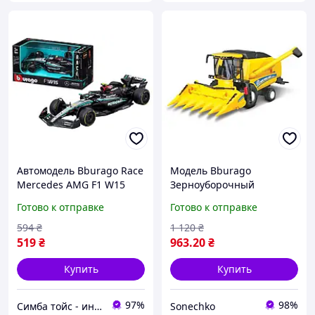
Автомодель Bburago Race
Модель Bburago
Mercedes AMG F1 W15
Зерноуборочный
Performance 2024 18-
комбайн New Holland
Готово к отправке
Готово к отправке
38208
TC5.90 с кукурузной
жаткой 1:32 (18-31722)
594
₴
1 120
₴
519
₴
963
.20
₴
Купить
Купить
97%
98%
Симба тойс - интернет-магазин детских игрушек
Sonechko