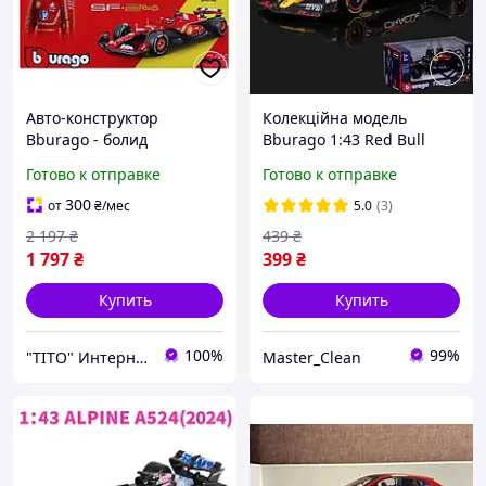
Авто-конструктор
Колекційна модель
Bburago - болид
Bburago 1:43 Red Bull
Формулы-1 Ferrari Карлос
Racing 2023 RB19 #1 Max
Готово к отправке
Готово к отправке
Сайнс (1:24) (#55) 18-
Verstappen. Формула 1.
26859
Formula 1
300
от
₴
/мес
5.0
(3)
2 197
₴
439
₴
1 797
₴
399
₴
Купить
Купить
100%
99%
"ТІТО" Интернет-магазин
Master_Clean