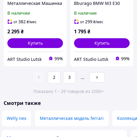
Металлическая Машинка
Bburago BMW M3 E30
Bburago В Масштабе 1:24
Coupe (1988) 1/24 (18-
В наличии
В наличии
Ferrari 250 GTO / Феррари
22114) / BMW / Спорткар /
(18-26305) Синий
Белый
382
299
от
₴
/мес
от
₴
/мес
2 295
₴
1 795
₴
Купить
Купить
99%
99%
ART Studio Lutsk
ART Studio Lutsk
1
2
3
...
Показано 1 - 29 товаров из 2000+
Смотри также
Welly nex
Металлическая модель ferrari
Коллекци