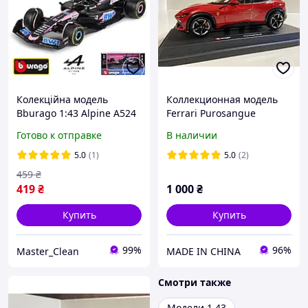
Колекційна модель
Коллекционная модель
Bburago 1:43 Alpine A524
Ferrari Purosangue
2024 Bahrain #10 Pierre
Bburago 1:24 (красная)
Готово к отправке
В наличии
Gasly. Формула 1. Formula
1
5.0
(1)
5.0
(2)
459
₴
419
₴
1 000
₴
Купить
Купить
99%
96%
Master_Clean
MADE IN CHINA
Смотри также
Модели 1 43