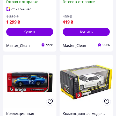
Готово к отправке
Готово к отправке
Norris. В захисному
Ocon. Формула 1. Formula
пластиковому боксі
1
216
от
₴
/мес
1 339
₴
459
₴
1 299
₴
419
₴
Купить
Купить
99%
99%
Master_Clean
Master_Clean
Коллекционная
Коллекционная модель