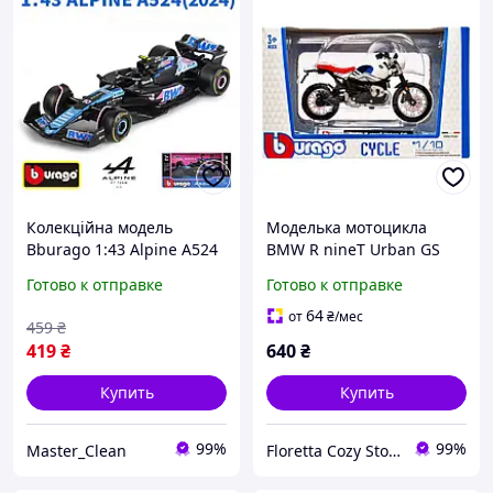
Колекційна модель
Моделька мотоцикла
Bburago 1:43 Alpine A524
BMW R nineT Urban GS
2024 Japan #10 Pierre
масштаб 1:18
Готово к отправке
Готово к отправке
Gasly. Формула 1. Formula
1
64
от
₴
/мес
459
₴
419
₴
640
₴
Купить
Купить
99%
99%
Master_Clean
Floretta Cozy Store