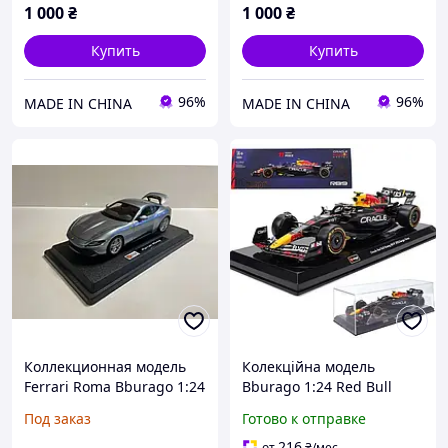
1 000
₴
1 000
₴
Купить
Купить
96%
96%
MADE IN CHINA
MADE IN CHINA
Коллекционная модель
Колекційна модель
Ferrari Roma Bburago 1:24
Bburago 1:24 Red Bull
(серебристая)
Racing 2023 RB19 #11
Под заказ
Готово к отправке
Sergio Pérez. В захисному
пластиковому боксі
216
от
₴
/мес