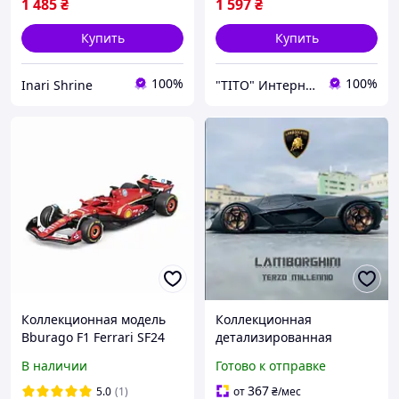
1 485
₴
1 597
₴
Купить
Купить
100%
100%
Inari Shrine
"ТІТО" Интернет-магазин
Коллекционная модель
Коллекционная
Bburago F1 Ferrari SF24
детализированная
Сезон 2024 Season Model
металлическая модель
В наличии
Готово к отправке
Car Масштаб 1/43 #16
автомобиля Lamborghini
Charles Leclerc (18-
Terzo Millennio Bburago
367
5.0
(1)
от
₴
/мес