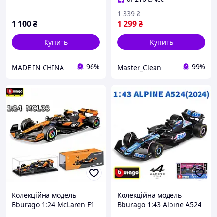
1 339
₴
1 100
₴
1 299
₴
Купить
Купить
96%
99%
MADE IN CHINA
Master_Clean
Колекційна модель
Колекційна модель
Bburago 1:24 McLaren F1
Bburago 1:43 Alpine A524
MCL38 2024 #4 Lando
2024 Japan #31 Esteban