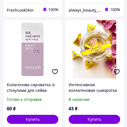
100%
100%
FreshLookSkin
always_beauty_kh
Колагенова сироватка зі
Интенсивная
спікулами для сяйва
коллагеновая сыворотка
шкіри Arocell Super Shot
May Island 7 Days Highly
Готово к отправке
В наличии
Coltra Ampoule 7Х, 1 мл
Concentrated Collagen
Ampoule
60
₴
43
₴
Купить
Купить