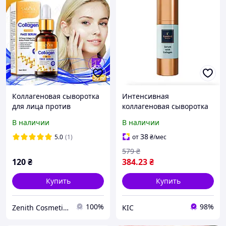
Коллагеновая сыворотка
Интенсивная
для лица против
коллагеновая сыворотка
старения SADOER Anti-
Famirel Intensive Collagen
В наличии
В наличии
Aging 30 мл
Serum 30 мл
38
5.0
(1)
от
₴
/мес
579
₴
120
₴
384
.23
₴
Купить
Купить
100%
98%
Zenith Cosmetics
KIC