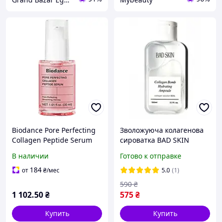
Biodance Pore Perfecting
Зволожуюча колагенова
Collagen Peptide Serum
сироватка BAD SKIN
Коллагеновая сыворотка
Collagen Bomb Hydrating
В наличии
Готово к отправке
с пептидами для сужения
Ampoule, 100 мл
пор
184
от
₴
/мес
5.0
(1)
590
₴
1 102
.50
₴
575
₴
Купить
Купить