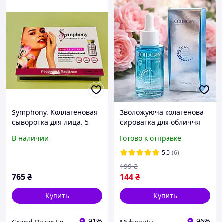
Symphony. Коллагеновая
Зволожуюча колагенова
сыворотка для лица. 5
сироватка для обличчя
ампул x 10 мл. Collagen
проти зморшок Fayankou
В наличии
Готово к отправке
Face Serum
Collagen Moisturizing
Serum, 40 мл
5.0
(6)
199
₴
765
₴
144
₴
Купить
Купить
91%
96%
Grand Bazar Egypt
Mybeauty