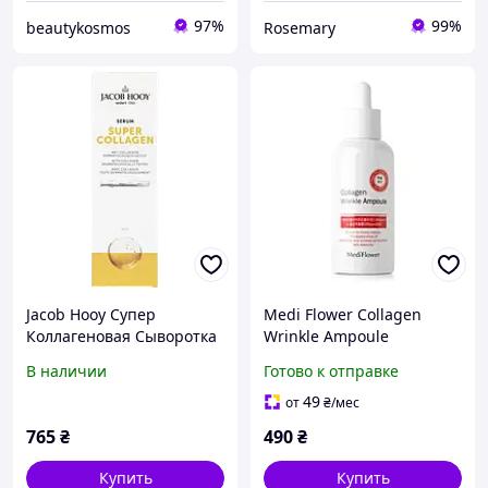
97%
99%
beautykosmos
Rosemary
Jacob Hooy Супер
Medi Flower Collagen
Коллагеновая Сыворотка
Wrinkle Ampoule
- 10мл
коллагеновая сыворотка
В наличии
Готово к отправке
для упругости и
эластичности кожи 100
49
от
₴
/мес
мл
765
₴
490
₴
Купить
Купить