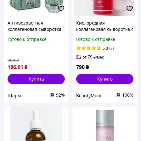
Антивозрастная
Кислородная
коллагеновая сыворотка
коллагеновая сыворотка с
Аloe Vera Multi Function
PDRN Medicube PDRN
Готово к отправке
Готово к отправке
Essence ШМ
Pink Collagen Bubble
Serum 95 мл
5.0
(2)
79
от
₴
/мес
209
₴
186
.01
₴
790
₴
Купить
Купить
92%
100%
Шарм
BeautyMood