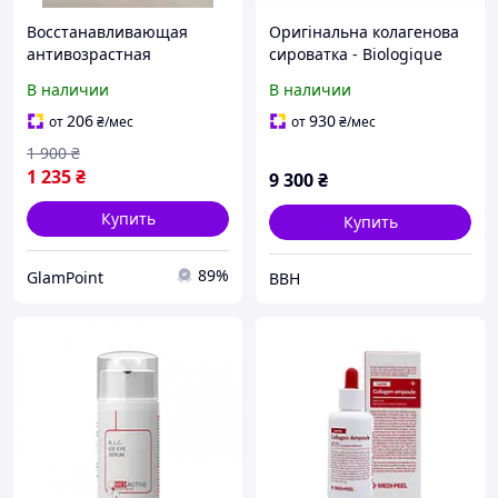
Восстанавливающая
Оригінальна колагенова
антивозрастная
сироватка - Biologique
коллагеновая сыворотка
Recherche Collagene
В наличии
В наличии
Medicube Triple Collagen
Originel Serum
Serum 55 ml
Authentique 30ml
206
930
от
₴
/мес
от
₴
/мес
1 900
₴
1 235
₴
9 300
₴
Купить
Купить
89%
GlamPoint
BBH