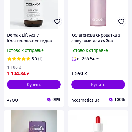
Demax Lift Activ
Колагенова сироватка зі
Колагеново-пептидна
спікулами для сяйва
сироватка «Ліфт актив»,
шкіри Arocell Super Shot
Готово к отправке
Готово к отправке
50 мл
Coltra Ampoule 7Х, 30 мл
265
5.0
(1)
от
₴
/мес
1 188
₴
1 104
.84
₴
1 590
₴
Купить
Купить
98%
100%
4YOU
ncosmetics.ua