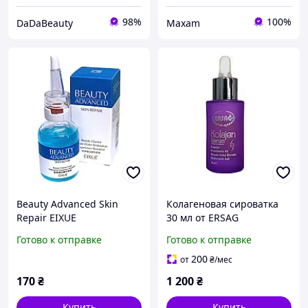
98%
100%
DaDaBeauty
Maxam
Beauty Advanced Skin
Колагеновая сироватка
Repair EIXUE
30 мл от ERSAG
коллагеновая сыворотка
Готово к отправке
Готово к отправке
для лица
200
от
₴
/мес
170
₴
1 200
₴
Купить
Купить