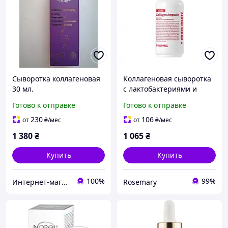
Сыворотка коллагеновая
Коллагеновая сыворотка
30 мл.
с лактобактериями и
аминокислотами Medi-
Готово к отправке
Готово к отправке
Peel Red Lacto Collagen
Ampoule, 70 мл
230
106
от
₴
/мес
от
₴
/мес
1 380
₴
1 065
₴
Купить
Купить
100%
99%
Интернет-магазин "Домашняя аптечка"
Rosemary