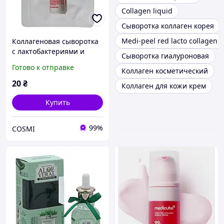
Collagen liquid
Сыворотка коллаген корея
Medi-peel red lacto collagen
Коллагеновая сыворотка
с лактобактериями и
Сыворотка гиалуроновая
аминокислотами Medi-
Готово к отправке
Коллаген косметический
Peel Red Lacto Collagen
Ampoule
20
₴
Коллаген для кожи крем
Купить
99%
COSMI