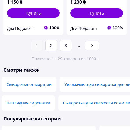
1 150
₴
1 200
₴
Купить
Купить
100%
100%
Дім Подології
Дім Подології
1
2
3
...
Показано 1 - 29 товаров из 1000+
Смотри также
Сыворотка от морщин
Увлажняющая сыворотка для л
Пептидная сироватка
Сыворотка для свежести кожи л
Популярные категории