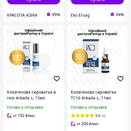
99%
94%
КРАСОТА АЗИИ
Eko Ersag
Колагенова сироватка в
Колагенова сироватка
гелі Arkada s, 15мл
TC16 Arkada s, 11мл
Готово к отправке
Готово к отправке
192
от
₴
/мес
5.0
(4)
200
от
₴
/мес