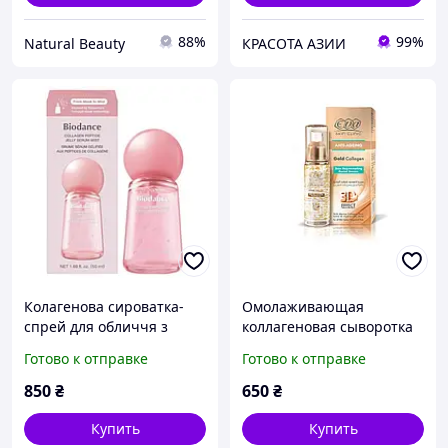
88%
99%
Natural Beauty
КРАСОТА АЗИИ
Колагенова сироватка-
Омолаживающая
спрей для обличчя з
коллагеновая сыворотка
пептидами Biodance
для кожи лица Eva Gold
Готово к отправке
Готово к отправке
Collagen Peptide Jelly
(ева голд) увлажняющая
Serum Mist, 50ml
Collagen, 30 мл "Wr"
850
₴
650
₴
Купить
Купить