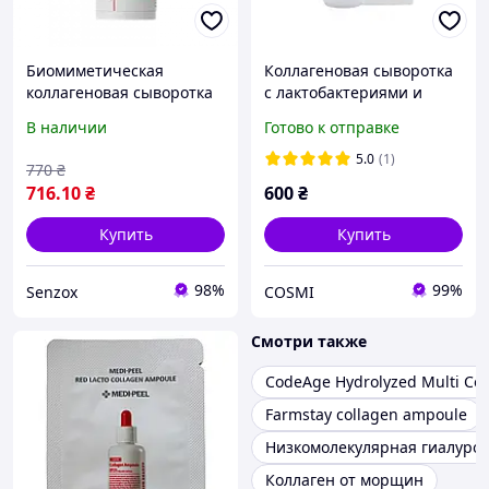
Биомиметическая
Коллагеновая сыворотка
коллагеновая сыворотка
с лактобактериями и
под глаза Medactive R.L.C.
аминокислотами Medi-
В наличии
Готово к отправке
ICE EYE SERUM micropath
Peel Red Lacto Collagen
serum & go, 30мл
Ampoule
5.0
(1)
770
₴
716
.10
₴
600
₴
Купить
Купить
98%
99%
Senzox
COSMI
Смотри также
CodeAge Hydrolyzed Multi Col
Farmstay collagen ampoule
Низкомолекулярная гиалуро
Коллаген от морщин