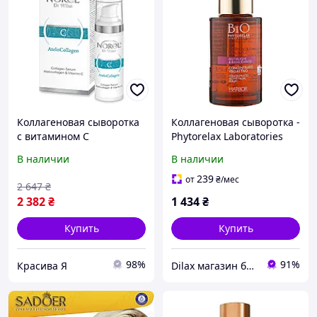
Коллагеновая сыворотка
Коллагеновая сыворотка -
с витамином C
Phytorelax Laboratories
AteloCollagen - Collagen
Bio Concentrated Active
В наличии
В наличии
Serum Atelocollagen &
Facial Serum 30ml
Vitamin C, 30 мл
(819633-2)
239
от
₴
/мес
2 647
₴
2 382
₴
1 434
₴
Купить
Купить
98%
91%
Красива Я
Dilax магазин брендовых детских игрушек и товаров для родителей.