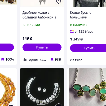
Двойное колье с
Колье бусы с
большой бабочкой в
большими
камнях K-POP
разноцветными
В наличии
В наличии
И
66M5859X8
камнями
135
от
₴
/мес
149
₴
1 349
₴
ь
Купить
Купить
100%
98%
Интерн​ет-кат​а​л​ог ск​​и​до​к "GALANTI"
classico