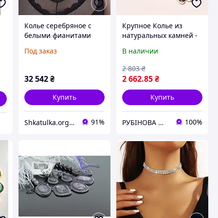
Колье серебряное с
Крупное Колье из
белыми фианитами
натуральных камней -
разного размера
Петерсит, Раухтопаз
Под заказ
В наличии
(Дымчатый Кварц)
2 803
₴
32 542
₴
2 662
.85
₴
Купить
Купить
91%
100%
Shkatulka.org - великий ювелірний маркет для всієї родини!
РУБІНОВА МРІЯ