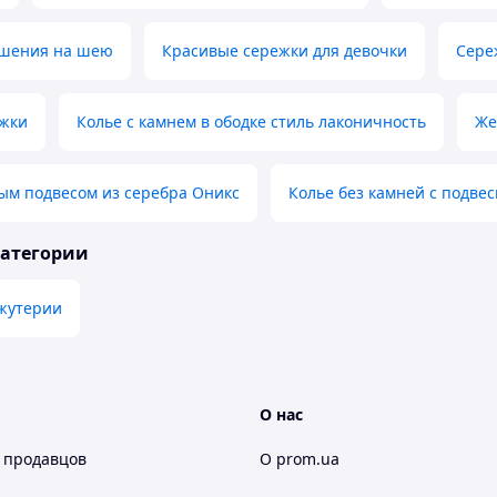
шения на шею
Красивые сережки для девочки
Сере
жки
Колье с камнем в ободке стиль лаконичность
Же
ым подвесом из серебра Оникс
Колье без камней с подве
категории
жутерии
О нас
 продавцов
О prom.ua