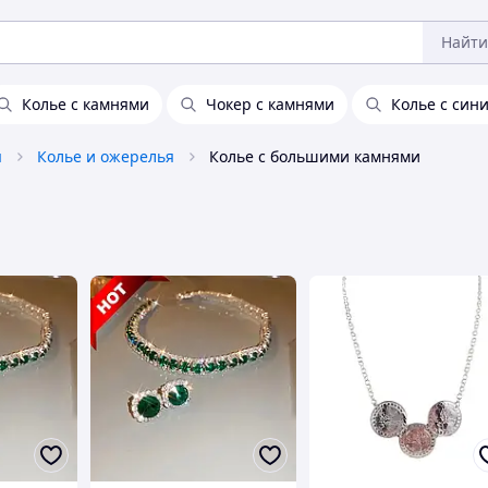
Найти
Колье с камнями
Чокер с камнями
Колье с син
я
Колье и ожерелья
Колье с большими камнями