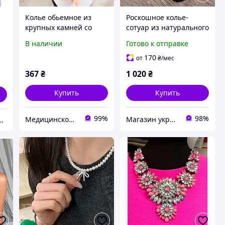
Колье обьемное из
Роскошное колье-
крупных камней со
сотуар из натурального
стразами
аметиста с крупной
В наличии
Готово к отправке
подвеской
170
от
₴
/мес
367
₴
1 020
₴
Купить
Купить
99%
98%
Медицинское золото Xuping и Бижутерия оптом
Магазин украшений "Злата"
азин "PerspectiveBoutique"