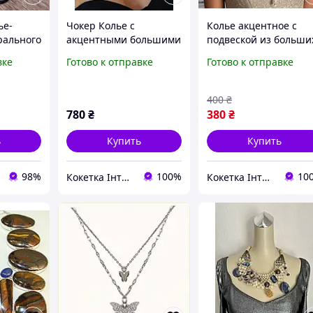
ье-
Чокер Колье с
Колье акцентное с
рального
акцентными большими
подвеской из больши
упной
камнями
бусин
вке
Готово к отправке
Готово к отправке
400
₴
780
₴
380
₴
ь
Купить
Купить
98%
100%
10
Кокетка Інтернет Магазин
Кокетка Інтернет Магазин