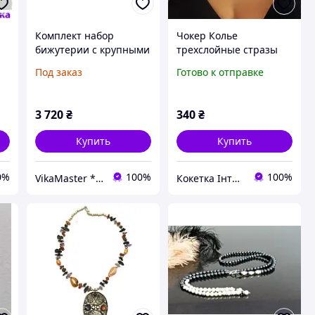
Комплект набор
Чокер Колье
бижутерии с крупными
трехслойные стразы
натуральными
Под заказ
Готово к отправке
камнями Аметист
Колье и серьги с
аметистом Ручная
3 720
₴
340
₴
работа
Купить
Купить
0%
100%
100%
VikaMaster * Твое уникальное украшение
Кокетка Інтернет Магазин