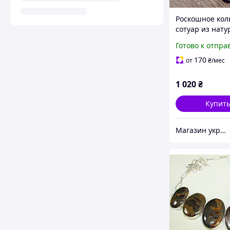
Роскошное кол
сотуар из нату
аметиста с кр
Готово к отпра
подвеской
170
от
₴
/мес
1 020
₴
Купит
Магазин украшений "Злата"