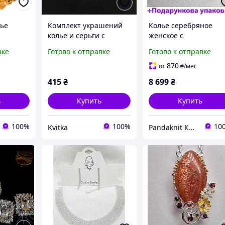
лье
Комплект украшений
Колье серебряное
колье и серьги с
женское с
иле бохо
кристаллами "Селена"
натуральными
вке
Готово к отправке
Готово к отправке
природными
изумрудами и
870
от
₴
/мес
хризолитами ручной
415
₴
8 699
₴
работы
ь
Купить
Купить
100%
100%
10
Kvitka
Pandaknit Камни & Украшения