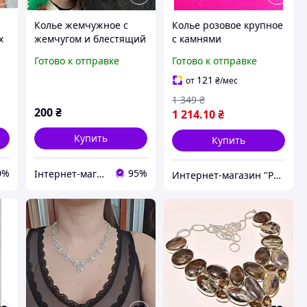
Колье жемчужное с
Колье розовое крупное
х
жемчугом и блестящий
с камнями
ожерелье с большим
Готово к отправке
Готово к отправке
бантом
121
от
₴
/мес
1 349
₴
200
₴
1 214
.10
₴
Купить
Купить
0%
95%
Інтернет-магазин "Vegvisir"
Интернет-магазин "PerspectiveBoutique"