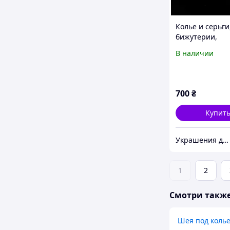
Колье и серьги
бижутерии,
украшения.
В наличии
700
₴
Купит
Украшения для волос - Интернет магазин Tiarav.com.ua
1
2
Смотри такж
Шея под коль