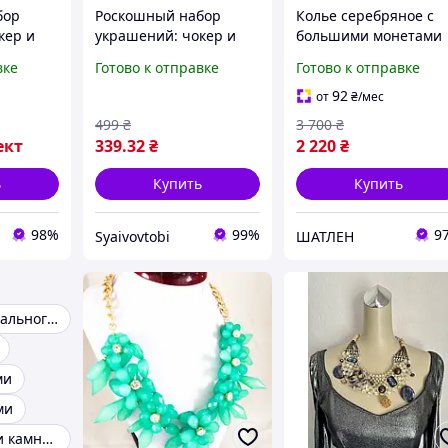
бор
Роскошный набор
Колье серебряное с
кер и
украшений: чокер и
большими монетами
и с
серьги-гвоздики с
KL1117б
вке
Готово к отправке
Готово к отправке
нями
большими камнями
92
от
₴
/мес
499
₴
3 700
₴
ект
339
.32
₴
2 220
₴
ь
Купить
Купить
98%
99%
9
Syaivovtobi
ШАТЛЕН
Колье из натурального камня
ми
ми
Колье с синими камнями