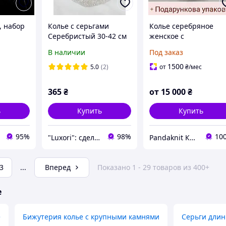
, набор
Колье с серьгами
Колье серебряное
Серебристый 30-42 см
женское с
5.7 см Комплект колье
натуральными
В наличии
Под заказ
и серьги Объемное
природными
украшение на шею
солнечным камнем,
1500
5.0
(2)
от
₴
/мес
Сережки на ухо
гранатами, топазами
аметистом, цветы
365
₴
от
15 000
₴
ь
Купить
Купить
95%
98%
10
"Luxori": сделайте каждый момент неповторимым!
Pandaknit Камни & Украшения
3
...
Вперед
Показано 1 - 29 товаров из 400+
е
е
Бижутерия колье с крупными камнями
Серьги дли