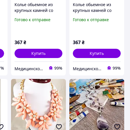
Колье обьемное из
Колье обьемное из
крупных камней со
крупных камней со
стразами
стразами
Готово к отправке
Готово к отправке
367
₴
367
₴
Купить
Купить
7%
99%
99%
Медицинское золото Xuping и Бижутерия оптом
Медицинское золото Xuping и Бижутерия оптом