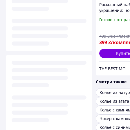
Роскошный на
украшений: чо
серьги-гвоздик
Готово к отпра
большими кам
499
₴/комплект
399
₴/компл
Купит
THE BEST MOOD
Смотри также
Колье из агата
Колье с камня
Чокер с камня