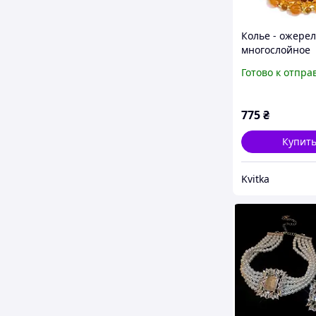
Колье - ожере
многослойное
акриловое в ст
Готово к отпра
"Шанти"
775
₴
Купит
Kvitka