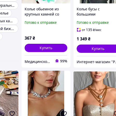
Чокеры из натурального камня
Колье обьемное из
Колье бусы с
релье
крупных камней со
большими
стразами
разноцветными
Колье из цветных камней
Готово к отправке
Готово к отправке
камнями
Колье из камней бижутерия
135
от
₴
/мес
367
₴
1 349
₴
Купить
Купить
99%
Медицинское золото Xuping и Бижутерия оптом
Интернет-маг