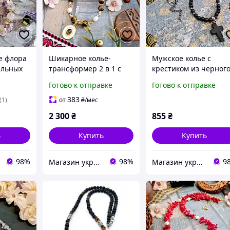
е флора
Шикарное колье-
Мужское колье с
альных
трансформер 2 в 1 с
крестиком из черног
т,
подвеской
оникса, шунгита и
Готово к отправке
Готово к отправке
и
натуральный камень
гематита
тигровый глаз, жемчуг
383
(1)
от
₴
/мес
2 300
₴
855
₴
ь
Купить
Купить
98%
98%
9
Магазин украшений "Злата"
Магазин украшений "Злата"