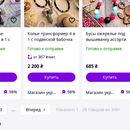
е-
Колье-трансформер 4 в
Бусы ожерелье под
в 1 с
1 с подвеской бабочка
вышиванку ассорти
очка
бражник натуральный
натуральных камней
вке
Готово к отправке
Готово к отправке
ральный
зеленый авантюрин и
на увеличение
ный
черный оникс
367
от
₴
/мес
2 200
₴
685
₴
ь
Купить
Купить
98%
98%
9
Магазин украшений "Злата"
Магазин украшений "Злата"
3
...
Вперед
Показано 1 - 29 товаров из 300+
е