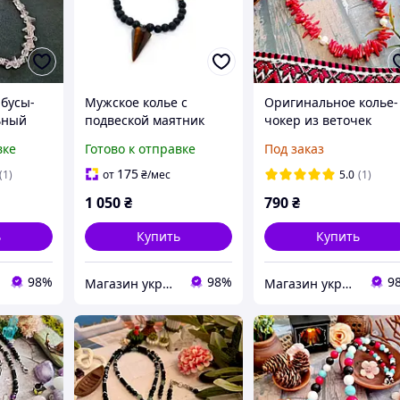
бусы-
Мужское колье с
Оригинальное колье-
ьный
подвеской маятник
чокер из веточек
орный
натуральный камень
коралла и натуральн
вке
Готово к отправке
Под заказ
ка
тигровый глаз, лава,
жемчужин
гематит
175
(1)
от
₴
/мес
5.0
(1)
1 050
₴
790
₴
ь
Купить
Купить
98%
98%
9
Магазин украшений "Злата"
Магазин украшений "Злата"