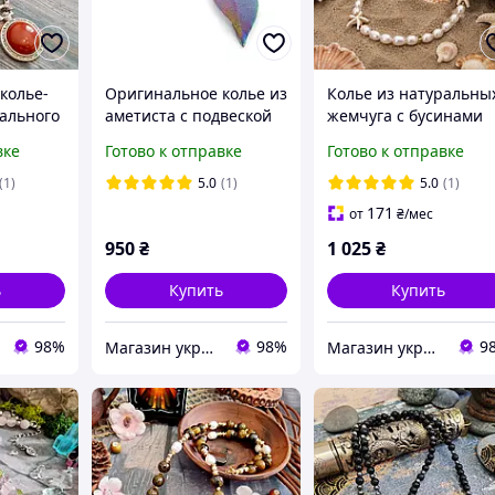
колье-
Оригинальное колье из
Колье из натуральны
рального
аметиста с подвеской
жемчуга с бусинами
 и
лист "хамелеон"
морская звезда говли
вке
Готово к отправке
Готово к отправке
(1)
5.0
(1)
5.0
(1)
171
от
₴
/мес
950
₴
1 025
₴
ь
Купить
Купить
98%
98%
9
Магазин украшений "Злата"
Магазин украшений "Злата"