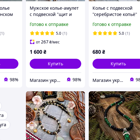
олье
Мужское колье-амулет
Колье с подвеской
инском
с подвеской "щит и
"серебристое копьё"
ьный
лапа дракона"
натуральные камни
Готово к отправке
Готово к отправке
пресс.
натуральные камни
шунгит, тигровый гла
яшма и черный оникс
гематит
(1)
5.0
(1)
5.0
(1)
267
от
₴
/мес
1 600
₴
680
₴
ь
Купить
Купить
98%
98%
9
Магазин украшений "Злата"
Магазин украшений "Злата"
га
уга