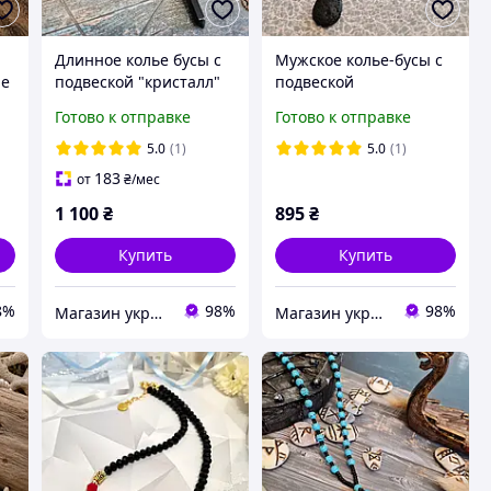
Длинное колье бусы с
Мужское колье-бусы с
ые
подвеской "кристалл"
подвеской
натуральные камни
натуральный камень
Готово к отправке
Готово к отправке
ит
гематит, шунгит, лава,
лава, черный агат,
агат
шунгит и гематит
5.0
(1)
5.0
(1)
183
от
₴
/мес
1 100
₴
895
₴
Купить
Купить
8%
98%
98%
Магазин украшений "Злата"
Магазин украшений "Злата"