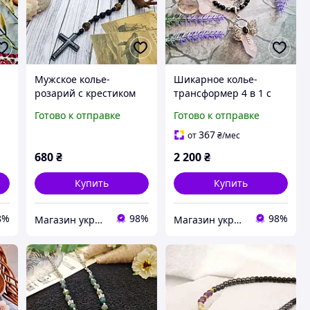
Мужское колье-
Шикарное колье-
розарий с крестиком
трансформер 4 в 1 с
ых
из натурального
подвеской бабочка
Готово к отправке
Готово к отправке
гематита, тигрового
бражник натуральный
глаза, лавы и черного
розовый кварц и
367
от
₴
/мес
оникса
черный оникс
680
₴
2 200
₴
Купить
Купить
8%
98%
98%
Магазин украшений "Злата"
Магазин украшений "Злата"