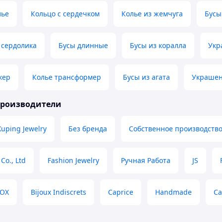
лье
Кольцо с сердечком
Колье из жемчуга
Бусы
 сердолика
Бусы длинные
Бусы из коралла
Укр
кер
Колье трансформер
Бусы из агата
Украшен
производители
Xuping Jewelry
Без бренда
Собственное производств
Co., Ltd
Fashion Jewelry
Ручная Работа
JS
OX
Bijoux Indiscrets
Caprice
Handmade
Са