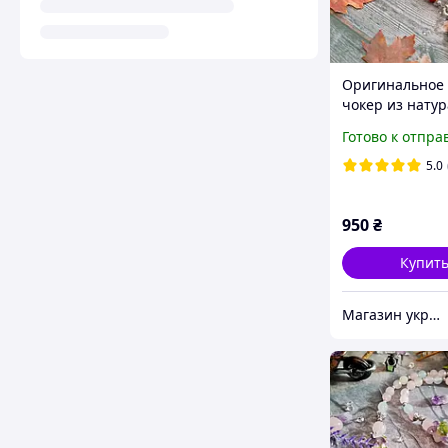
Оригинальное 
чокер из нату
камня кахолонг
Готово к отпра
красная яшма
5.0
950
₴
Купит
Магазин украшений "Злата"