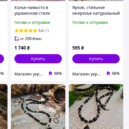
Колье намысто в
Яркое, стильное
украинском стиле
ожерелье натуральный
натуральный камень
камень ассорти
Готово к отправке
Готово к отправке
з,
малахит
морские камешки
5.0
(1)
290
от
₴
/мес
1 740
₴
595
₴
Купить
Купить
8%
98%
98%
Магазин украшений "Злата"
Магазин украшений "Злата"