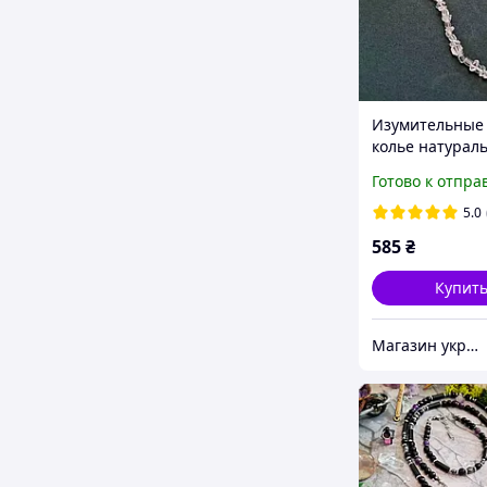
Изумительные 
колье натурал
прозрачный г
Готово к отпра
хрусталь крош
5.0
585
₴
Купит
Магазин украшений "Злата"