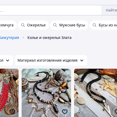
Найти
жемчуга
Ожерелье
Мужские бусы
Бусы из н
Бижутерия
Колье и ожерелья Злата
ол
Материал изготовления изделия