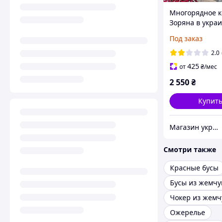
Многорядное к
Зоряна в укра
стиле натурал
Под заказ
камень коралл 
2.0
425
от
₴
/мес
2 550
₴
Купит
Магазин украшений "Злата"
Смотри также
Красные бусы
Бусы из жемчу
Чокер из жемч
Ожерелье