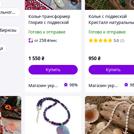
Бусы из натурального камня
Колье-трансформер
Колье с подвеской
Глория с подвеской
Кристалл натуральн
зеленый авантюрин,
камни малахит
 бирюзы
Готово к отправке
Готово к отправке
тигровый, бычий,
прессованный, шунг
соколиный глаз
258
от
₴
/мес
5.0
(2)
ца
1 550
₴
950
₴
Купить
Купить
98%
9
Магазин украшений "Злата"
Магазин украшений "Злата"