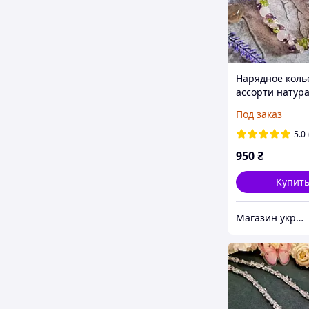
Нарядное коль
ассорти натур
камней: аметис
Под заказ
кварц, жемчуг 
хризолит
5.0
950
₴
Купит
Магазин украшений "Злата"