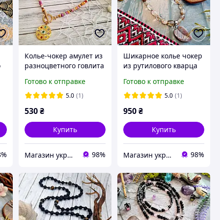
Колье-чокер амулет из
Шикарное колье чокер
о
разноцветного говлита
из рутилового кварца
подвеска "глаз"
со съемной подвеской
Готово к отправке
Готово к отправке
из агата
5.0
(1)
5.0
(1)
530
₴
950
₴
Купить
Купить
8%
98%
98%
Магазин украшений "Злата"
Магазин украшений "Злата"