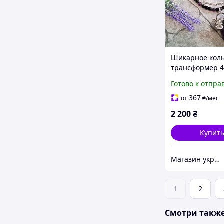
Шикарное коль
трансформер 4 
подвеской баб
Готово к отпра
бражник нату
аметист и чер
367
от
₴
/мес
оникс
2 200
₴
Купит
Магазин украшений "Злата"
1
2
Смотри такж