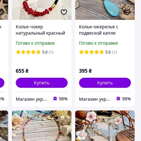
х
Колье-чокер
Колье-ожерелье с
натуральный красный
подвеской капля
т
коралл и хрустальные
натуральный камень
Готово к отправке
Готово к отправке
бусины
говлит под бирюзу
5.0
(1)
5.0
(1)
655
₴
395
₴
Купить
Купить
8%
98%
98%
Магазин украшений "Злата"
Магазин украшений "Злата"