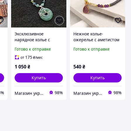
Эксклюзивное
Нежное колье-
нарядное колье с
ожерелье с аметистом
подвеской "донат"
в винтажном стиле
Готово к отправке
Готово к отправке
моховый агат, зеленый
авантюрин
175
от
₴
/мес
1 050
₴
540
₴
Купить
Купить
8%
98%
98%
Магазин украшений "Злата"
Магазин украшений "Злата"