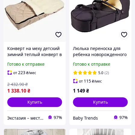
Конверт на меху детский
Люлька переноска для
зимний теплый конверт в
ребенка новорожденного
коляску кокон для
Babyroom с твердым
Готово к отправке
Готово к отправке
новорожденных меховой
дном черная Украина
конверт в люльку ext1
223
от
₴
/мес
5.0
(2)
115
от
₴
/мес
2 432
.90
₴
1 338
.10
₴
1 149
₴
Купить
Купить
97%
97%
Экстазия – место, где рождаются наслаждения
Baby Trends