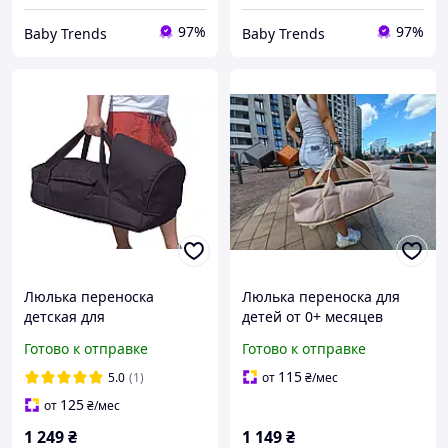
97%
97%
Baby Trends
Baby Trends
Люлька переноска
Люлька переноска для
детская для
детей от 0+ месяцев
новорожденных для
Babyroom с твердым
Готово к отправке
Готово к отправке
выписки с твердым дном
дном бежевая
Черная
115
5.0
(1)
от
₴
/мес
125
от
₴
/мес
1 249
₴
1 149
₴