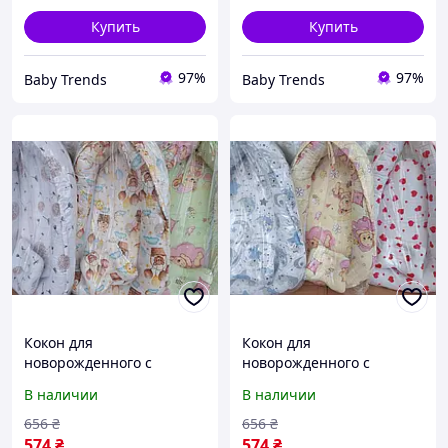
Купить
Купить
97%
97%
Baby Trends
Baby Trends
Кокон для
Кокон для
новорожденного с
новорожденного с
отстегивающимся дном и
отстегивающимся дном и
В наличии
В наличии
подушкой, позиционер
подушкой, позиционер
656
₴
656
₴
574
₴
574
₴