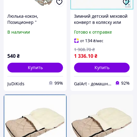
Люлька-кокон,
Зимний детский меховой
Позиционер "
конверт в коляску или
Гнездышко" для
люльку теплый кокон для
В наличии
Готово к отправке
новорожденного в
новорожденных на меху
кроватку
Гал1
134
от
₴
/мес
1 908
.70
₴
540
₴
1 336
.10
₴
Купить
Купить
99%
92%
JuDiKids
GalArt - домашний уют