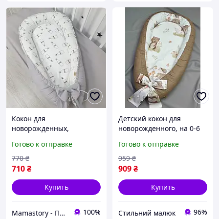
Кокон для
Детский кокон для
новорожденных,
новорожденного, на 0-6
гнездышко, позиционер
месяцев
Готово к отправке
Готово к отправке
для малыша +
Ортопедическая подушка
770
₴
959
₴
в подарок!
710
₴
909
₴
Купить
Купить
100%
96%
Mamastory - Подушки для беременных, конверты, коконы для новооожденных
Стильний малюк