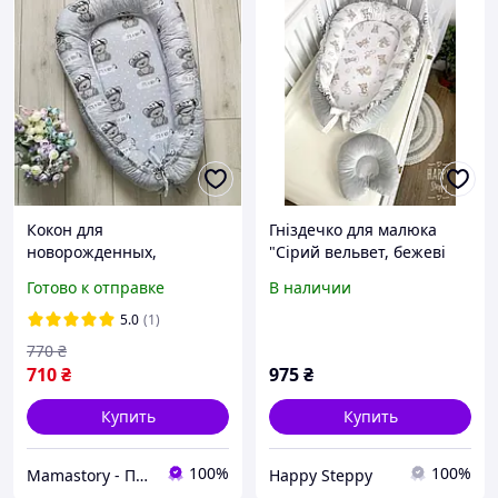
Кокон для
Гніздечко для малюка
новорожденных,
"Сірий вельвет, бежеві
гнездышко, позиционер
ведмедики"+анатомічна
Готово к отправке
В наличии
для малыша +
подушечка
Ортопедическая подушка
5.0
(1)
в подарок!
770
₴
710
₴
975
₴
Купить
Купить
100%
100%
Mamastory - Подушки для беременных, конверты, коконы для новооожденных
Happy Steppy