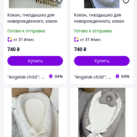
Кокон, гнездышко для
Кокон, гнездышко для
новорожденного, кокон
новорожденного, кокон
позиционер для ребенка,
позиционер для ребенка,
Готово к отправке
Готово к отправке
кокон для сна Angelok-
кокон для сна Angelok-
child
child
31
31
от
₴
/мес
от
₴
/мес
740
₴
740
₴
Купить
Купить
94%
94%
"Angelok-child": Интернет-магазин детских товаров. Зимние комбинезоны. Зимние конверты в коляску
"Angelok-child": Интернет-магазин детских товаров. Зимние комбинезоны. Зимние конверты в коляску