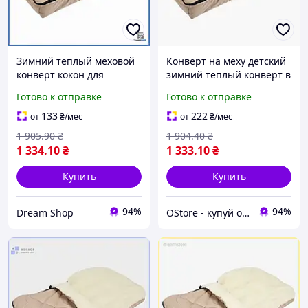
Зимний теплый меховой
Конверт на меху детский
конверт кокон для
зимний теплый конверт в
новорожденных в
коляску кокон для
Готово к отправке
Готово к отправке
детскую коляску или
новорожденных меховой
люльку бренда конверт
конверт в люльку
133
222
от
₴
/мес
от
₴
/мес
шоп1
1 905
.90
₴
1 904
.40
₴
1 334
.10
₴
1 333
.10
₴
Купить
Купить
94%
94%
Dream Shop
OStore - купуй онлайн!