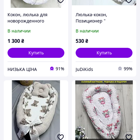
Кокон, люлька для
Люлька-кокон,
новорожденного
Позиционер "
двусторонний, плюш
Гнездышко" для
В наличии
В наличии
Шиншилла, съемный
новорожденного в
матрасик
кроватку
1 300
₴
530
₴
Купить
Купить
91%
99%
НИЗЬКА ЦІНА
JuDiKids