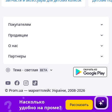
Запчасти и аксессуары для детских колясок
Детские п
Покупателям
Продавцам
О нас
Партнеры
Тема
-
светлая
BETA
© Prom.ua — маркетплейс України, 2008-2026
Насколько
Рассказать
удобно на проме?