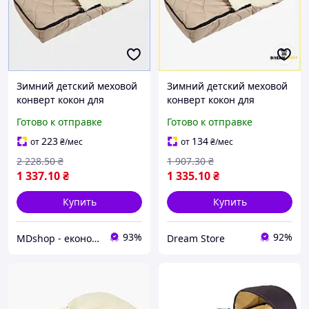
Зимний детский меховой
Зимний детский меховой
конверт кокон для
конверт кокон для
новорожденных в коляску
новорожденных теплый
Готово к отправке
Готово к отправке
и люльку теплый
аксессуар для коляски и
аксессуар для детей
люльки бренд стор1
223
134
от
₴
/мес
от
₴
/мес
МШоп1
2 228
.50
₴
1 907
.30
₴
1 337
.10
₴
1 335
.10
₴
Купить
Купить
93%
92%
MDshop - економія поруч
Dream Store