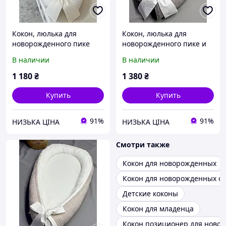
Кокон, люлька для
Кокон, люлька для
новорожденного пике
новорожденного пике и
молочный
подушка ортопедическая
В наличии
В наличии
серый
1 180
₴
1 380
₴
Купить
Купить
91%
91%
НИЗЬКА ЦІНА
НИЗЬКА ЦІНА
Смотри также
Кокон для новорожденных
Кокон для новорожденных с 
Детские коконы
Кокон для младенца
Кокон позиционер для ново