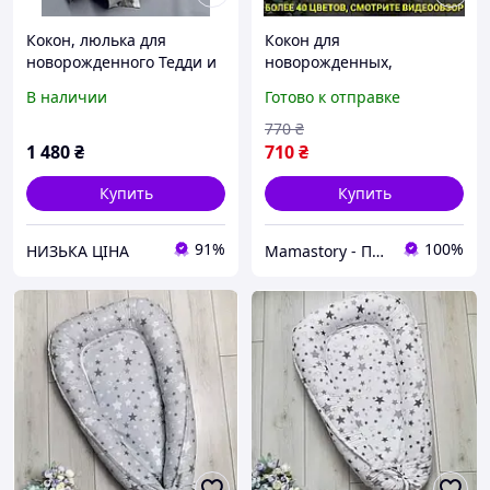
Кокон, люлька для
Кокон для
новорожденного Тедди и
новорожденных,
подушка ортопедическая
гнездышко, позиционер,
В наличии
Готово к отправке
бежевый
люлька для малыша +
Ортопедическая подушка
770
₴
в подарок!
1 480
₴
710
₴
Купить
Купить
91%
100%
НИЗЬКА ЦІНА
Mamastory - Подушки для беременных, конверты, коконы для новооожденных