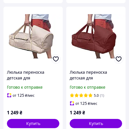
Люлька переноска
Люлька переноска
детская для
детская для
новорожденных для
новорожденных на
Готово к отправке
Готово к отправке
путешествий в дорогу с
выписку с твердым дном
твердым дном Бежевая
Шоколадная
125
от
₴
/мес
5.0
(1)
125
от
₴
/мес
1 249
₴
1 249
₴
Купить
Купить