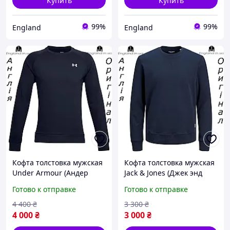
Купить
Купить
99%
99%
England
England
Кофта толстовка мужская
Кофта толстовка мужская
Under Armour (Андер
Jack & Jones (Джек энд
Армор) UA Rival Fleece из
Джонс) из Англии
Готово к отправке
Готово к отправке
Англии
4 400
₴
3 300
₴
4 000
₴
3 000
₴