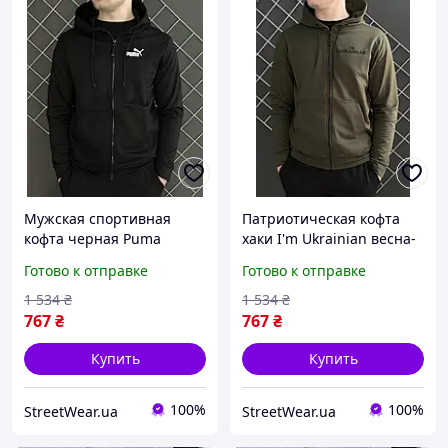
Мужская спортивная
Патриотическая кофта
кофта черная Puma
хаки I'm Ukrainian весна-
весенняя осенняя
осень мужская , Толстовка
Готово к отправке
Готово к отправке
повседневная , Толстовка
зиппер хаки на змейке с
зиппер черная Пума на
символик tdprbl
1 534
₴
1 534
₴
мол tdprbl
767
₴
767
₴
Купить
Купить
100%
100%
StreetWear.ua
StreetWear.ua