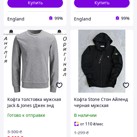
Купить
Купить
99%
99%
England
England
Кофта толстовка мужская
Кофта Stone Стон Айленд
Jack & Jones (Джек энд
черная мужская
Джонс) из Англии
весна\осень турецкая
Готово к отправке
В наличии
двунитка, Толстовка
Стоник
110
от
₴
/мес
3 300
₴
1 299
₴