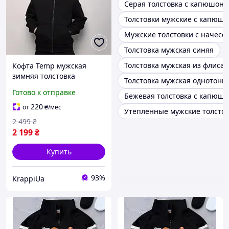
Серая толстовка с капюшоно
Толстовки мужские с капюш
Мужские толстовки с начесо
Толстовка мужская синяя
Толстовка мужская из флиса
Кофта Temp мужская
зимняя толстовка
Толстовка мужская однотонн
оверсайз на флисе
Готово к отправке
Бежевая толстовка с капюш
черная
220
от
₴
/мес
Утепленные мужские толсто
2 499
₴
2 199
₴
Купить
93%
KrappiUa