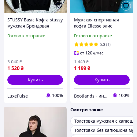
STUSSY Basic Кофта stussy
Мужская спортивная
мужская Брендовая
кофта Ellesse элис
мужская теплая кофта
толстовка весна-осень
Готово к отправке
Готово к отправке
stussy Мужские толстовки
(черно-бордо).
худи унисекс Stussy
Олимпийка Ellesse на
5.0
(1)
молнии Турция
120
от
₴
/мес
3 040
₴
1 449
₴
1 520
₴
1 199
₴
Купить
Купить
100%
100%
LuxePulse
Bootlands - интернет-магазин обуви и одежды
Смотри также
Толстовка мужская с капюш
Толстовки без капюшона му