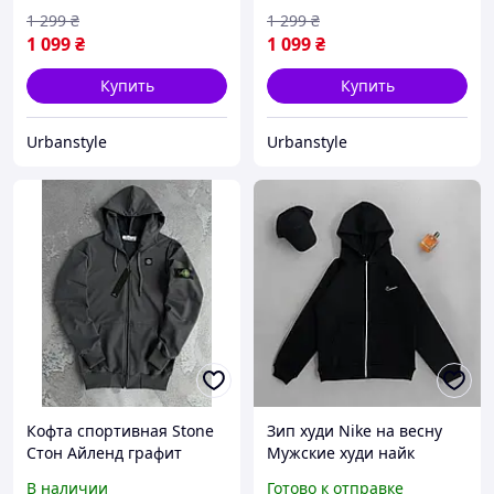
патчем Турция зип худи
патчем Турция
1 299
₴
1 299
₴
1 099
₴
1 099
₴
Купить
Купить
Urbanstyle
Urbanstyle
Кофта спортивная Stone
Зип худи Nike на весну
Стон Айленд графит
Мужские худи найк
мужская весенняя
Весенняя толстовка зип
В наличии
Готово к отправке