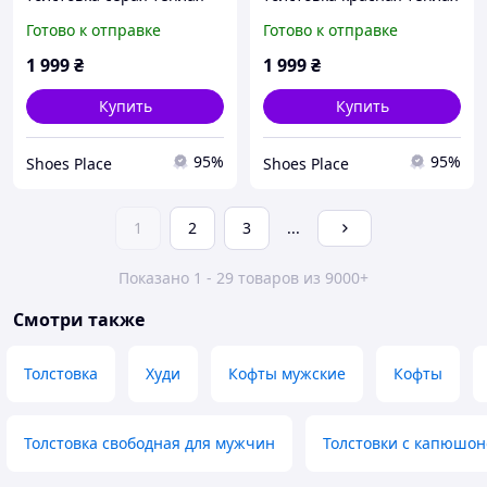
мягкая с начесом
мягкая с начесом
Готово к отправке
Готово к отправке
молодежная
молодежная
1 999
₴
1 999
₴
Купить
Купить
95%
95%
Shoes Place
Shoes Place
1
2
3
...
Показано 1 - 29 товаров из 9000+
Смотри также
Толстовка
Худи
Кофты мужские
Кофты
Толстовка свободная для мужчин
Толстовки с капюшо