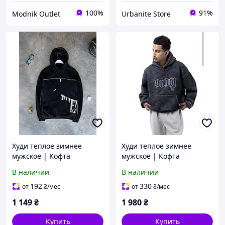
100%
91%
Modnik Outlet
Urbanite Store
Худи теплое зимнее
Худи теплое зимнее
мужское | Кофта
мужское | Кофта
толстовка на флисе для
толстовка на флисе для
В наличии
В наличии
холодной погоды теплое
холодной погоды S
зимнее мужское | Кофта
192
330
от
₴
/мес
от
₴
/мес
толстовка на флисе для
1 149
₴
1 980
₴
Купить
Купить