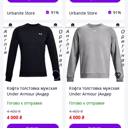
91%
91%
Urbanite Store
Urbanite Store
Кофта толстовка мужская
Кофта толстовка мужская
Under Armour (Андер
Under Armour (Андер
Армор) UA Rival Fleece из
Армор) UA Rival Fleece из
Готово к отправке
Готово к отправке
Англии
Англии
4 400
₴
4 400
₴
4 000
₴
4 000
₴