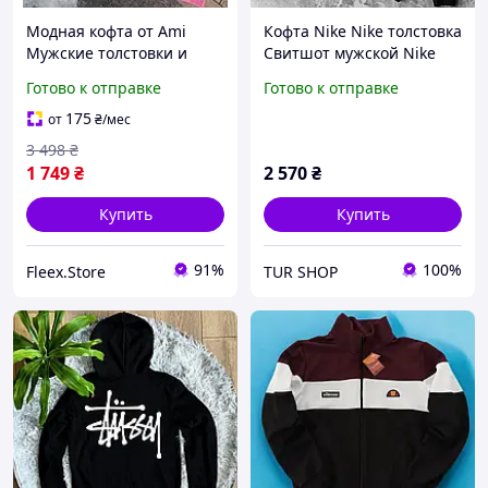
Модная кофта от Ami
Кофта Nike Nike толстовка
Мужские толстовки и
Свитшот мужской Nike
регланы AMI Кофта от
Теплая кофта Найк
Готово к отправке
Готово к отправке
Ami Кофта ami Мужские
Толстовка мужская Nike
толстовки и регланы AMI
Свитшот черный Найк
175
от
₴
/мес
Чорна толстовка Ami
Кофта унисекс Найк
3 498
₴
1 749
₴
2 570
₴
Купить
Купить
91%
100%
Fleex.Store
TUR SHOP