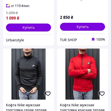
турецкая двунитка,
Найк Кофта зипка Nike
Толстовка Стоник зип
Мужская толстовка Nike
110
от
₴
/мес
худые с патчем Турция
повседневная
1 299
₴
2 850
₴
1 099
₴
Купить
Купить
100%
TUR SHOP
Urbanstyle
Кофта Nike мужская
Кофта Nike мужская
толстовка серая теплая
толстовка красная теплая