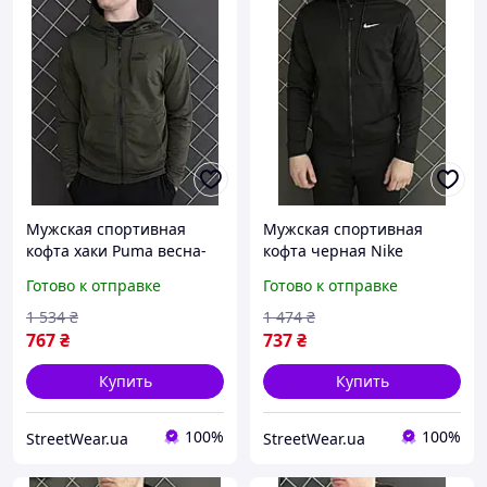
Мужская спортивная
Мужская спортивная
кофта хаки Puma весна-
кофта черная Nike
осень повседневная
весенняя осенняя
Готово к отправке
Готово к отправке
,Демисезонная толстовка
повседневная , Толстовка
зиппер хаки Пума на
зиппер черная Найк на
1 534
₴
1 474
₴
tdprbl
мол tdprbl
767
₴
737
₴
Купить
Купить
100%
100%
StreetWear.ua
StreetWear.ua