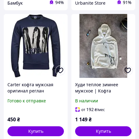
94%
91%
Бамбук
Urbanite Store
Carter кофта мужская
Худи теплое зимнее
оригинал реглан
мужское | Кофта
толстовка джемпер новий
толстовка на флисе для
Готово к отправке
В наличии
холодной погоды теплое
зимнее мужское | Кофта
192
от
₴
/мес
толстовка на флисе для
450
₴
1 149
₴
Купить
Купить