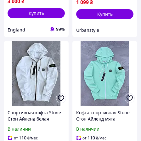
3 000
₴
1 099
₴
Купить
Купить
99%
England
Urbanstyle
Спортивная кофта Stone
Кофта спортивная Stone
Стон Айленд белая
Стон Айленд мята
мужская весна\осень
мужская весна\осень
В наличии
В наличии
турецкая двунитка,
турецкая двунитка,
Толстовка Стоник с
Толстовка Стоник за
110
110
от
₴
/мес
от
₴
/мес