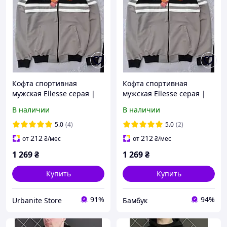
Кофта спортивная
Кофта спортивная
мужская Ellesse серая |
мужская Ellesse серая |
Повседневная
Повседневная
В наличии
В наличии
спортивная толстовка
спортивная толстовка
ЛЮКС качества
ЛЮКС качества
5.0
(4)
5.0
(2)
212
212
от
₴
/мес
от
₴
/мес
1 269
₴
1 269
₴
Купить
Купить
91%
94%
Urbanite Store
Бамбук