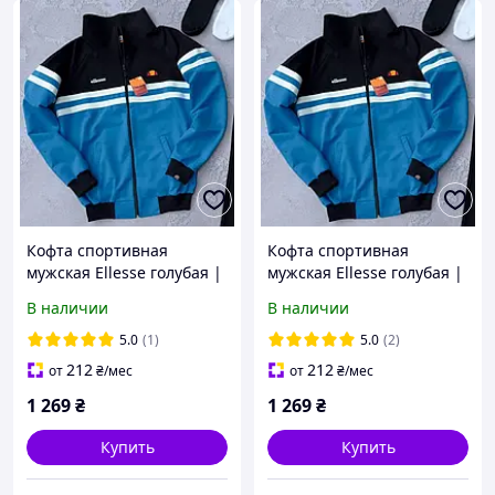
Кофта спортивная
Кофта спортивная
мужская Ellesse голубая |
мужская Ellesse голубая |
Повседневная
Повседневная
В наличии
В наличии
спортивная толстовка
спортивная толстовка
ЛЮКС качества
ЛЮКС качества
5.0
(1)
5.0
(2)
212
212
от
₴
/мес
от
₴
/мес
1 269
₴
1 269
₴
Купить
Купить