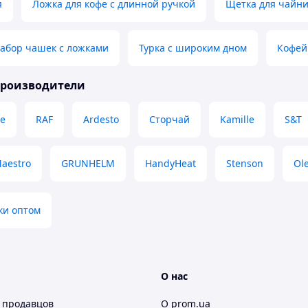
я
Ложка для кофе с длинной ручкой
Щетка для чайни
абор чашек с ложками
Турка с широким дном
Кофей
производители
e
RAF
Ardesto
Сторчай
Kamille
S&T
aestro
GRUNHELM
HandyHeat
Stenson
Ol
ки оптом
О нас
 продавцов
О prom.ua