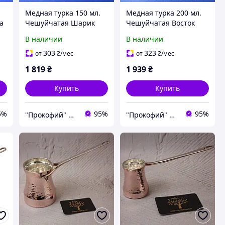
Медная турка 150 мл.
Медная турка 200 мл.
а
Чешуйчатая Шарик
Чешуйчатая Восток
Джезва
Джезва
В наличии
В наличии
303
323
от
₴
/мес
от
₴
/мес
1 819
₴
1 939
₴
Купить
Купить
5%
95%
95%
"Прокофий" Магазин кофейных аксессуаров
"Прокофий" Магазин кофейных аксессуаров