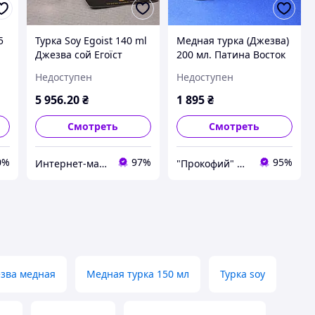
5
Турка Soy Egoist 140 ml
Медная турка (Джезва)
Джезва сой Егоїст
200 мл. Патина Восток
С2(BRT)
Недоступен
Недоступен
5 956
.20
₴
1 895
₴
Смотреть
Смотреть
0%
97%
95%
Интернет-магазин "Brettani"
"Прокофий" Магазин кофейных аксессуаров
зва медная
Медная турка 150 мл
Турка soy