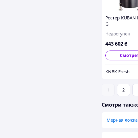
Ростер KUBAN 
G
Недоступен
443 602
₴
Смотре
KNBK Fresh Roasted Coffee & Accessories store
1
2
Смотри такж
Мерная ложка