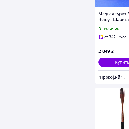
Медная турка 3
Чешуя Шарик 
В наличии
342
от
₴
/мес
2 049
₴
Купит
"Прокофий" Магазин кофейных аксессуаров