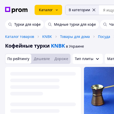
Каталог
В категории
Турки для кофе
Медные турки для кофе
Ча
Каталог товаров
KNBK
Товары для дома
Посуда
Кофейные турки
KNBK
в Украине
По рейтингу
Дешевле
Дороже
Тип плиты
Мат