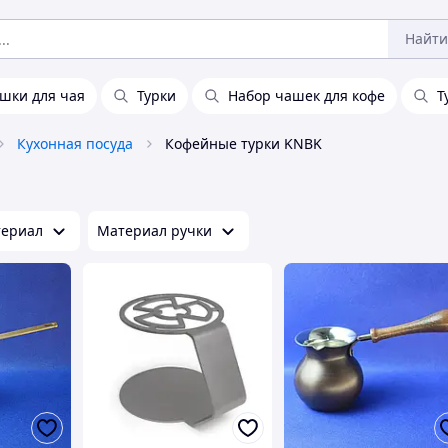
Найти
шки для чая
Турки
Набор чашек для кофе
Т
Кухонная посуда
Кофейные турки KNBK
ериал
Материал ручки