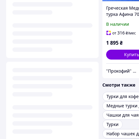
Греческая Мед
турка Афина 70
Патина Джезв
В наличии
316
от
₴
/мес
1 895
₴
Купит
"Прокофий" Магазин кофейных аксессуаров
Смотри также
Турки для кофе
Чашки для чая
Турки
Набор чашек д