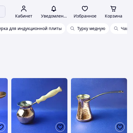
Кабинет
Уведомления
Избранное
Корзина
урка для индукционной плиты
Турку медную
Чашки