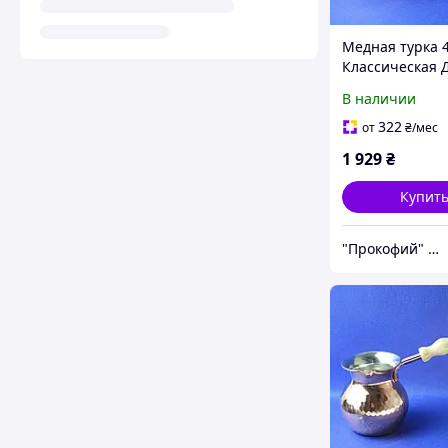
Медная турка 4
Классическая 
Шарик
В наличии
322
от
₴
/мес
1 929
₴
Купит
"Прокофий" Магазин кофейных аксессуаров