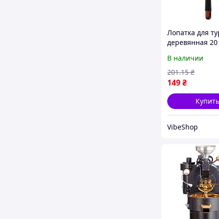
Лопатка для ту
деревянная 20
Темный Бамбу
В наличии
201
.15
₴
149
₴
Купит
VibeShop