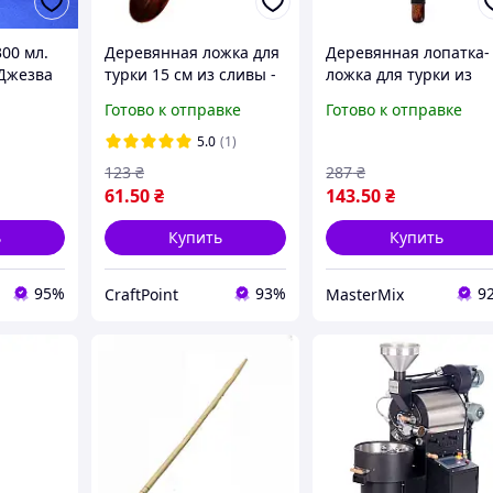
00 мл.
Деревянная ложка для
Деревянная лопатка-
Джезва
турки 15 см из сливы -
ложка для турки из
идеальный аксессуар
темного бамбука
Готово к отправке
Готово к отправке
для приготовления
длиной 20 см для
кофе
идеального
5.0
(1)
приготовления кофе
123
₴
287
₴
61
.50
₴
143
.50
₴
ь
Купить
Купить
95%
93%
9
CraftPoint
MasterMix