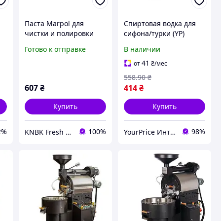
Паста Marpol для
Спиртовая водка для
чистки и полировки
сифона/турки (YP)
медной турки 200
Готово к отправке
В наличии
грамм
41
от
₴
/мес
558
.90
₴
607
₴
414
₴
Купить
Купить
2%
100%
98%
KNBK Fresh Roasted Coffee & Accessories store
YourPrice Интернет-магазин для всей семьи!