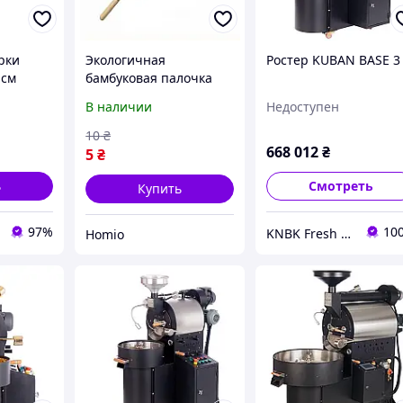
рки
Экологичная
Ростер KUBAN BASE 3
 см
бамбуковая палочка
к
для кофе и турки для
В наличии
Недоступен
перемешивания и
подачи напитков
10
₴
стильный аксессуар
668 012
₴
5
₴
ь
Смотреть
Купить
97%
10
KNBK Fresh Roasted Coffee & Accessories store
Homio