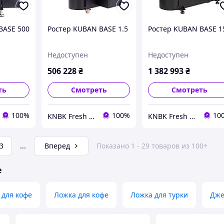
BASE 500
Ростер KUBAN BASE 1.5
Ростер KUBAN BASE 1
Недоступен
Недоступен
506 228
₴
1 382 993
₴
ть
Смотреть
Смотреть
100%
100%
10
KNBK Fresh Roasted Coffee & Accessories store
KNBK Fresh Roasted Coffee & Accessories store
3
...
Вперед
Показано 1 - 29 товаров из 100+
е
 для кофе
Ложка для кофе
Ложка для турки
Дже