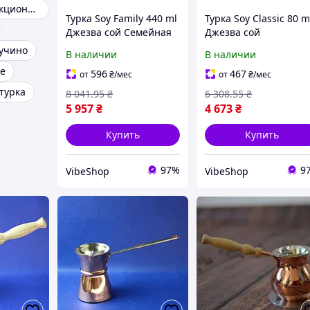
Турка для индукционной плиты
Турка Soy Family 440 ml
Турка Soy Classic 80 m
Джезва сой Семейная
Джезва сой
С4(VS)
Классическая С1(VS)
учино
В наличии
В наличии
фе
596
467
от
₴
/мес
от
₴
/мес
турка
8 041
.95
₴
6 308
.55
₴
5 957
₴
4 673
₴
Купить
Купить
97%
9
VibeShop
VibeShop