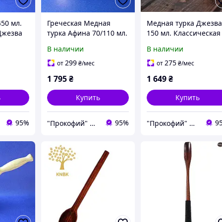
50 мл.
Греческая Медная
Медная турка Джезв
Джезва
турка Афина 70/110 мл.
150 мл. Классическая
Классическая Джезва
Шарик Джезва
В наличии
В наличии
299
275
от
₴
/мес
от
₴
/мес
1 795
₴
1 649
₴
ь
Купить
Купить
95%
95%
9
"Прокофий" Магазин кофейных аксессуаров
"Прокофий" Магазин кофейных аксессуаров