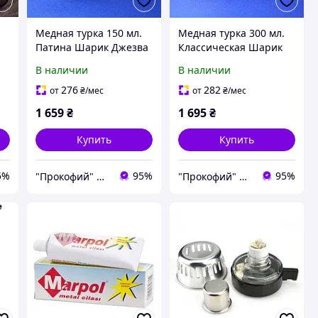
а
Медная турка 150 мл.
Медная турка 300 мл.
Патина Шарик Джезва
Классическая Шарик
Джезва
В наличии
В наличии
276
282
от
₴
/мес
от
₴
/мес
1 659
₴
1 695
₴
Купить
Купить
5%
95%
95%
"Прокофий" Магазин кофейных аксессуаров
"Прокофий" Магазин кофейных аксессуаров