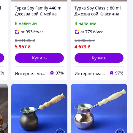
l
Турка Soy Family 440 ml
Турка Soy Classic 80 ml
Джезва сой Сімейна
Джезва сой Класична
С4(BRT)
С1
В наличии
В наличии
993
779
от
₴
/мес
от
₴
/мес
8 041
.95
₴
6 308
.55
₴
5 957
₴
4 673
₴
Купить
Купить
7%
97%
97%
Интернет-магазин "Brettani"
Интернет-магазин "Brettani"