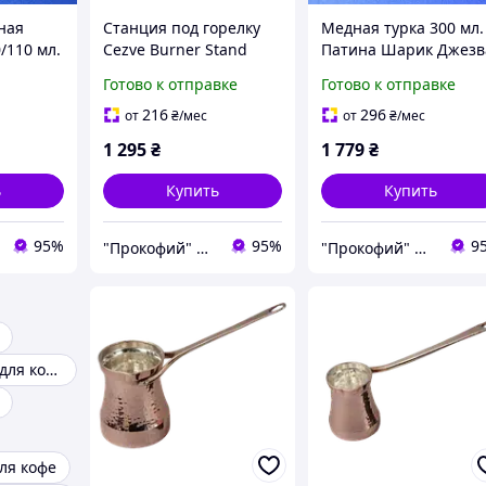
ная
Станция под горелку
Медная турка 300 мл.
/110 мл.
Cezve Burner Stand
Патина Шарик Джезв
а
Подставка для турки
Готово к отправке
Готово к отправке
216
296
от
₴
/мес
от
₴
/мес
1 295
₴
1 779
₴
ь
Купить
Купить
95%
95%
9
"Прокофий" Магазин кофейных аксессуаров
"Прокофий" Магазин кофейных аксессуаров
Медные турки для кофе
ля кофе