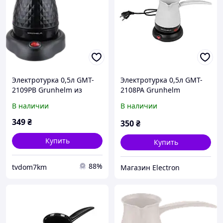
Электротурка 0,5л GMT-
Электротурка 0,5л GMT-
2109PB Grunhelm из
2108PA Grunhelm
термостойкого пластика
В наличии
В наличии
для молотого кофе 600 Вт
кнопочное управление
349
₴
350
₴
белая
Купить
Купить
88%
tvdom7km
Магазин Electron