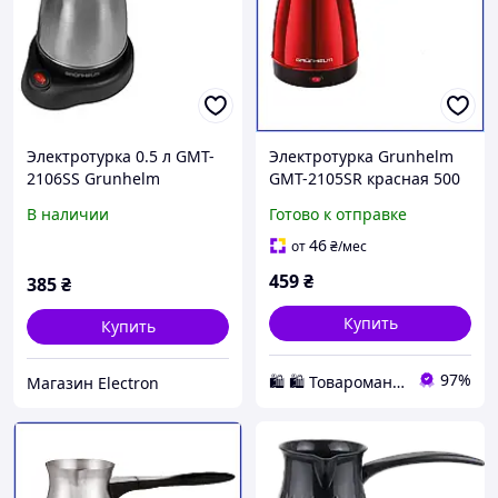
Электротурка 0.5 л GMT-
Электротурка Grunhelm
2106SS Grunhelm
GMT-2105SR красная 500
мл из нержавеющей
В наличии
Готово к отправке
стали 600 Вт кофеварка с
автоотключением
46
от
₴
/мес
459
₴
385
₴
Купить
Купить
97%
🛍️ 🛍️ Товаромания 🛍️ 🛍️
Магазин Electron