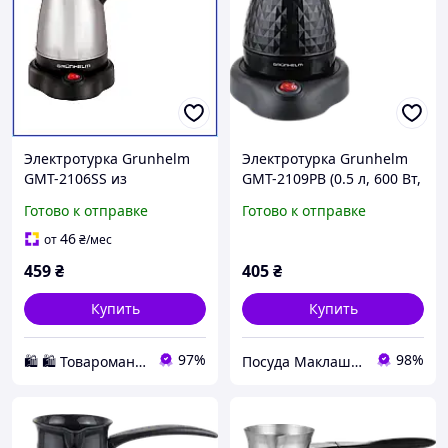
Электротурка Grunhelm
Электротурка Grunhelm
GMT-2106SS из
GMT-2109PB (0.5 л, 600 Вт,
нержавеющей стали
черная)
Готово к отправке
Готово к отправке
500мл 600Вт серебристая
с автоотключением для
46
от
₴
/мес
кофе
459
₴
405
₴
Купить
Купить
97%
98%
🛍️ 🛍️ Товаромания 🛍️ 🛍️
Посуда Маклашевская