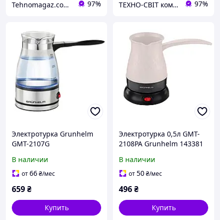
97%
97%
Tehnomagaz.com.ua - это передовой интернет-магазин, специализирующийся на продаже техники
ТЕХНО-СВІТ компьютерна техніка, мобільні аксесуари, електронна техніка та багато іншого.
Электротурка Grunhelm
Электротурка 0,5л GMT-
GMT-2107G
2108PA Grunhelm 143381
В наличии
В наличии
66
50
от
₴
/мес
от
₴
/мес
659
₴
496
₴
Купить
Купить