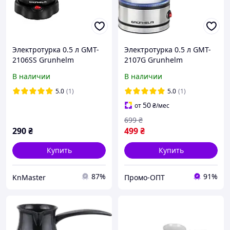
Электротурка 0.5 л GMT-
Электротурка 0.5 л GMT-
2106SS Grunhelm
2107G Grunhelm
В наличии
В наличии
5.0
(1)
5.0
(1)
50
от
₴
/мес
699
₴
290
₴
499
₴
Купить
Купить
87%
91%
KnMaster
Промо-ОПТ