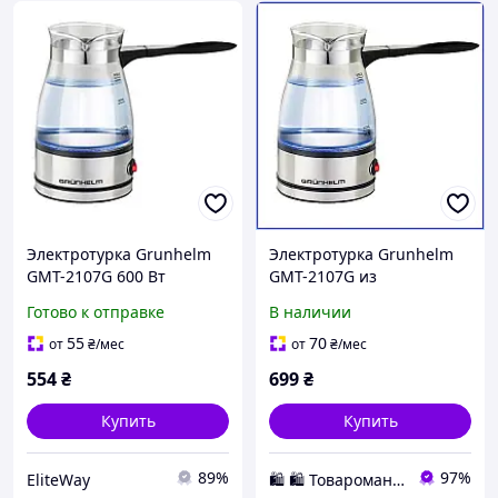
Электротурка Grunhelm
Электротурка Grunhelm
GMT-2107G 600 Вт
GMT-2107G из
серебристая
нержавеющей стали
Готово к отправке
В наличии
500мл 600Вт с
автоотключением для
55
70
от
₴
/мес
от
₴
/мес
молотого кофе премиум
554
₴
699
₴
Купить
Купить
89%
97%
EliteWay
🛍️ 🛍️ Товаромания 🛍️ 🛍️