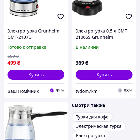
Электротурка Grunhelm
Электротурка 0.5 л GMT-
GMT-2107G
2106SS Grunhelm
функция автоматического
Готово к отправке
В наличии
отключения корпуса из
нержавеющей стали
599
₴
индикатор работы
499
₴
369
₴
Купить
Купить
95%
88%
Ваш Помічник
tvdom7km
Смотри также
Турки для кофе
Электрическая турка
Електротурка