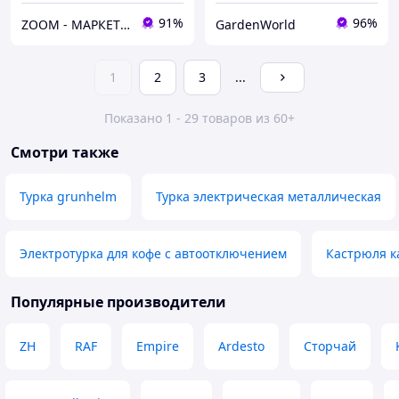
91%
96%
ZOOM - МАРКЕТ ЦИФРОВОЙ ТЕХНИКИ
GardenWorld
1
2
3
...
Показано 1 - 29 товаров из 60+
Смотри также
Турка grunhelm
Турка электрическая металлическая
Электротурка для кофе с автоотключением
Кастрюля к
Популярные производители
ZH
RAF
Empire
Ardesto
Сторчай