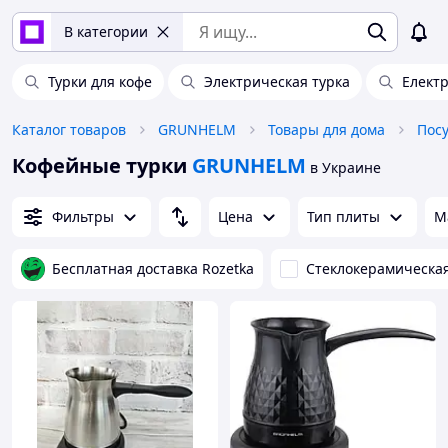
В категории
Турки для кофе
Электрическая турка
Елект
Каталог товаров
GRUNHELM
Товары для дома
Пос
Кофейные турки
GRUNHELM
в Украине
Фильтры
Цена
Тип плиты
М
Бесплатная доставка Rozetka
Стеклокерамическа