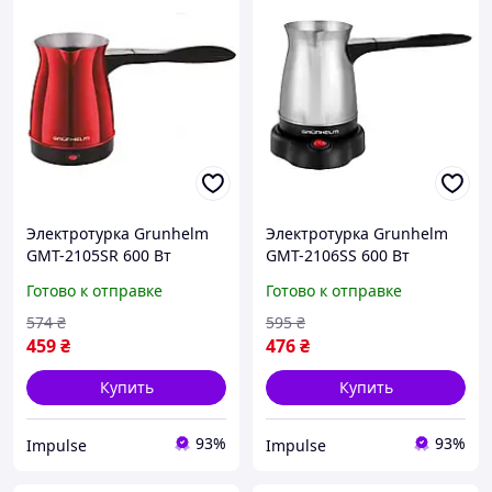
Электротурка Grunhelm
Электротурка Grunhelm
GMT-2105SR 600 Вт
GMT-2106SS 600 Вт
красная impulse
серебристая impulse
Готово к отправке
Готово к отправке
574
₴
595
₴
459
₴
476
₴
Купить
Купить
93%
93%
Impulse
Impulse