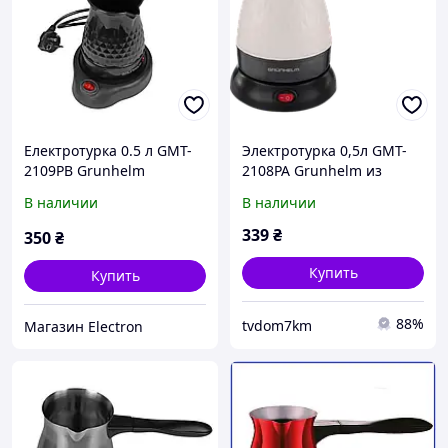
Електротурка 0.5 л GMT-
Электротурка 0,5л GMT-
2109PB Grunhelm
2108PA Grunhelm из
термостойкого пластика
В наличии
В наличии
для молотого кофе 600 Вт
кнопочное управление
339
₴
350
₴
белая
Купить
Купить
88%
tvdom7km
Магазин Electron