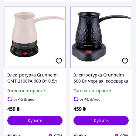
Электротурка Grunhelm
Электротурка Grunhelm
GMT-2108PA 600 Вт 0.5л
600 Вт черная, кофеварка
бежевая из
для молотого кофе 500 мл
Готово к отправке
Готово к отправке
термопластика с
с автоотключением и
автоотключением для
управлением
46
46
от
₴
/мес
от
₴
/мес
молотого кофе
459
₴
459
₴
Купить
Купить
97%
97%