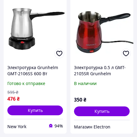
Электротурка Grunhelm
Электротурка 0.5 л GMT-
GMT-2106SS 600 Вт
2105SR Grunhelm
серебристая newyork
Готово к отправке
В наличии
595
₴
476
₴
350
₴
Купить
Купить
94%
New York
Магазин Electron