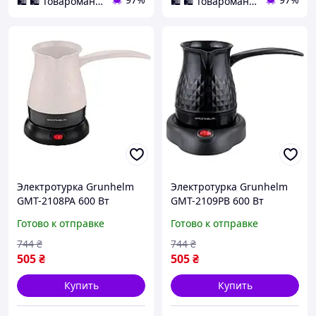
🛍️ 🛍️ Товаромания 🛍️ 🛍️
🛍️ 🛍️ Товаромания 🛍️ 🛍️
Электротурка Grunhelm
Электротурка Grunhelm
GMT-2108PA 600 Вт
GMT-2109PB 600 Вт
бежевая
черная
Готово к отправке
Готово к отправке
744
₴
744
₴
505
₴
505
₴
Купить
Купить