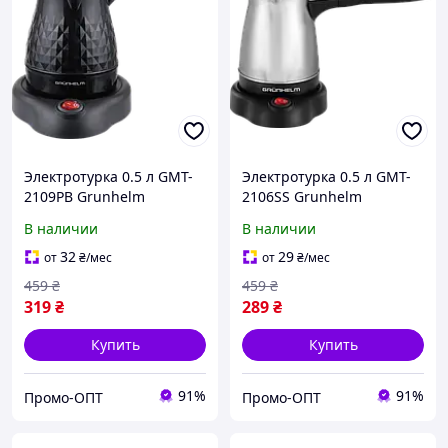
Электротурка 0.5 л GMT-
Электротурка 0.5 л GMT-
2109PB Grunhelm
2106SS Grunhelm
В наличии
В наличии
32
29
от
₴
/мес
от
₴
/мес
459
₴
459
₴
319
₴
289
₴
Купить
Купить
91%
91%
Промо-ОПТ
Промо-ОПТ