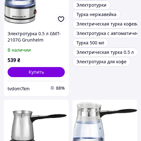
Электротурки
Турка нержавейка
Электрическая турка кофева
Электротурка с автоматичес
Электротурка 0.5 л GMT-
2107G Grunhelm
Турка 500 мл
инновационная система
В наличии
Электрическая турка 0.5 л
нагрева 600 Вт со
стеклянным корпусом
539
₴
Электротурка для кофе
прозрачная
Купить
88%
tvdom7km