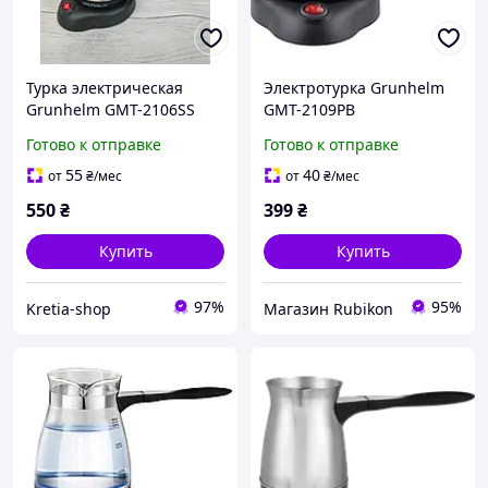
Турка электрическая
Электротурка Grunhelm
Grunhelm GMT-2106SS
GMT-2109PB
500 мл 600 Вт Стальной
Готово к отправке
Готово к отправке
55
40
от
₴
/мес
от
₴
/мес
550
₴
399
₴
Купить
Купить
97%
95%
Kretia-shop
Магазин Rubikon