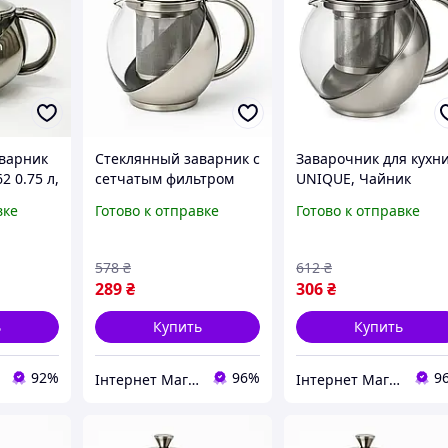
варник
Стеклянный заварник с
Заварочник для кухн
 0.75 л,
сетчатым фильтром
UNIQUE, Чайник
к с
UNIQUE UN-1162 0.75 л
заварник, Стеклянны
вке
Готово к отправке
Готово к отправке
дома и
Удобный заварочный
чайник с фильтром д
чайник из стекла с
заварки чая IN-46
ситом
578
₴
612
₴
289
₴
306
₴
ь
Купить
Купить
92%
96%
9
Інтернет Магазин "Tano"
Інтернет Магазин "Tano"