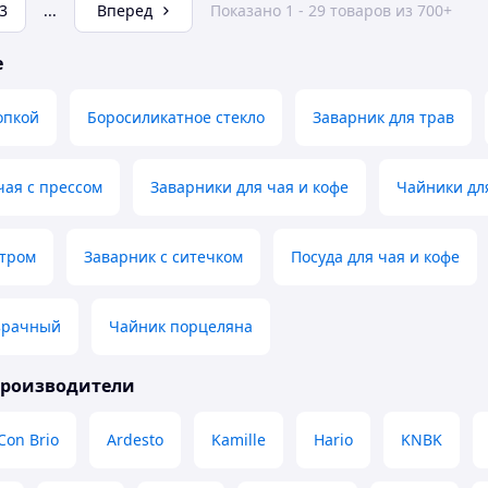
3
...
Вперед
Показано 1 - 29 товаров из 700+
е
опкой
Боросиликатное стекло
Заварник для трав
чая с прессом
Заварники для чая и кофе
Чайники дл
ьтром
Заварник с ситечком
Посуда для чая и кофе
зрачный
Чайник порцеляна
производители
Con Brio
Ardesto
Kamille
Hario
KNBK