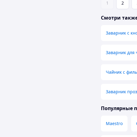
1
2
Смотри такж
Заварник с кн
Заварник для 
Чайник с фил
Заварник про
Популярные 
Maestro