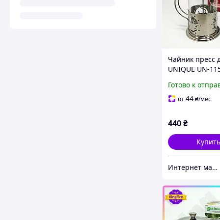
Чайник пресс 
UNIQUE UN-115
мл, Удобный
Готово к отпра
заварочный ча
стекла с ситом
44
от
₴
/мес
440
₴
Купит
Интернет магазин Veronеse