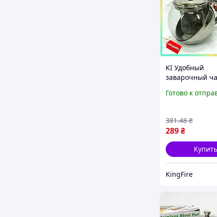
KI Удобный
заварочный ча
Feel Happy стек
Готово к отпра
ситом UNIQUE 
чайник для за
кофе и чая FIR
381
.48
₴
289
₴
Купит
KingFire