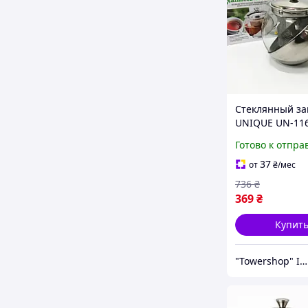
Стеклянный за
UNIQUE UN-1162
удобный чайни
Готово к отпра
фильтром для 
офиса
37
от
₴
/мес
736
₴
369
₴
Купит
"Towershop" Інтернет-магазин