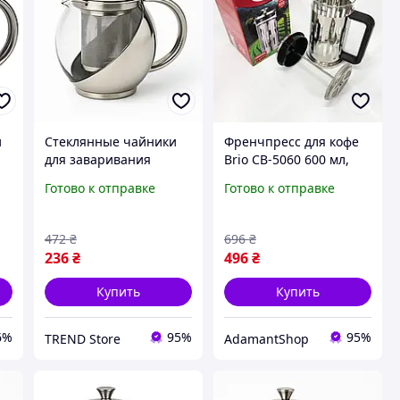
и
Стеклянные чайники
Френчпресс для кофе
для заваривания
Brio CB-5060 600 мл,
й
травяного чая,
Заварочник для кухни,
Готово к отправке
Готово к отправке
ля
Приготовление чая с
Заварник стеклянный с
помощью пресс-
прессом YT-75
заварника UQ-56
472
₴
696
₴
236
₴
496
₴
Купить
Купить
6%
95%
95%
TREND Store
AdamantShop