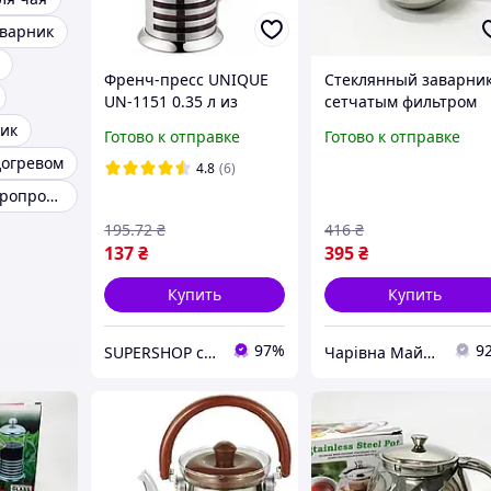
аварник
Френч-пресс UNIQUE
Стеклянный заварник
UN-1151 0.35 л из
сетчатым фильтром
жаропрочного стекла с
UNIQUE UN-1162 0.75
ик
Готово к отправке
Готово к отправке
ручкой и пресс-
Удобный заварочный
догревом
фильтром из
чайник из стекла с
4.8
(6)
нержавеющей стали
ситом
Чайники из жаропрочного стекла
серебристый
195
.72
₴
416
₴
137
₴
395
₴
Купить
Купить
97%
9
SUPERSHOP супер цены, супер выбор, супер покупки!
Чарівна Майстерня