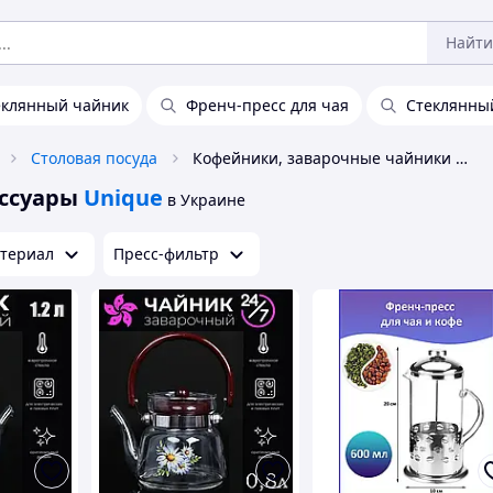
Найти
еклянный чайник
Френч-пресс для чая
Стеклянны
Столовая посуда
Кофейники, заварочные чайники и аксессуары Unique
ссуары
Unique
в Украине
териал
Пресс-фильтр