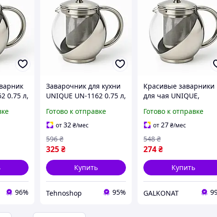
варник
Заварочник для кухни
Красивые заварники
 0.75 л,
UNIQUE UN-1162 0.75 л,
для чая UNIQUE,
рав,
Приготовление чая с
Эксклюзивные
вке
Готово к отправке
Готово к отправке
айник
помощью пресс-
заварочные чайники
ручкой
заварника DM-21
Чайник со стеклянны
32
27
от
₴
/мес
от
₴
/мес
заварником AZ-63
596
₴
548
₴
325
₴
274
₴
ь
Купить
Купить
96%
95%
9
Tehnoshop
GALKONAT