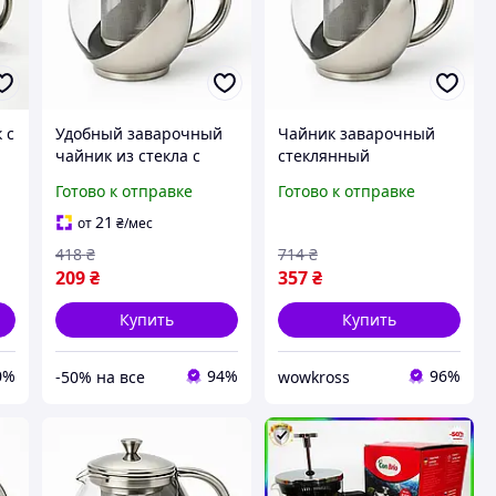
 с
Удобный заварочный
Чайник заварочный
чайник из стекла с
стеклянный
 л
ситом UNIQUE,
качественный на
Готово к отправке
Готово к отправке
Заварник прозрачный,
кухню UNIQUE,
Заварной стеклянный
Стеклянный заварник,
21
от
₴
/мес
чайник OQ-93
Чайник заварник EU-90
418
₴
714
₴
209
₴
357
₴
Купить
Купить
0%
94%
96%
-50% на все
wowkross