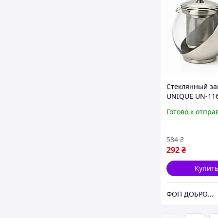
Стеклянный за
UNIQUE UN-1162
Заварник для т
Готово к отпра
Заварочный ч
стеклянный с 
MX-90
584
₴
292
₴
Купит
ФОП ДОБРОНЕЦЬКА С.М.