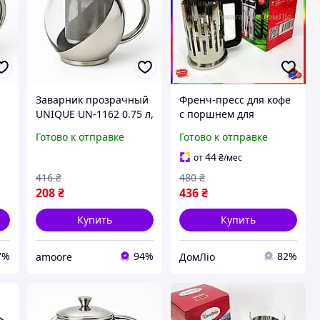
Заварник прозрачный
Френч-пресс для кофе
UNIQUE UN-1162 0.75 л,
с поршнем для
Красивые заварники
приготовления
Готово к отправке
Готово к отправке
ик
для чая, Красивый
напитков в офисе и
заварник XH-51
дома 600 мл из
44
от
₴
/мес
нержавеющей стали
416
₴
480
₴
208
₴
436
₴
Купить
Купить
7%
94%
82%
amoore
ДомЛіо