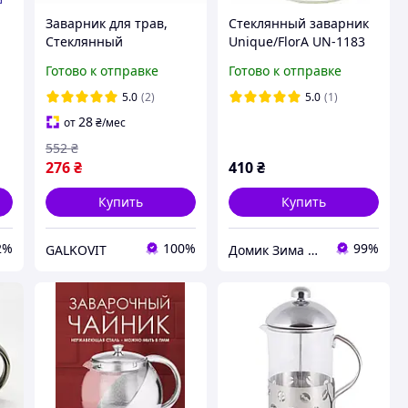
Заварник для трав,
Стеклянный заварник
Стеклянный
Unique/FlorA UN-1183
заварочный чайник
1.1 газ
Готово к отправке
Готово к отправке
для чая чайники,
Стильный чайник
5.0
(2)
5.0
(1)
заварочный RA-35
28
от
₴
/мес
552
₴
276
₴
410
₴
Купить
Купить
2%
100%
99%
GALKOVIT
Домик Зима Лето