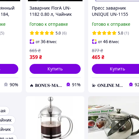
лянный
Заварник FlorA UN-
Пресс заварник
1184,
1182 0.80 л, Чайник
UNIQUE UN-1155
чный с
заварочный, подходит
0.6+2*0.2 - 10844,
вке
Готово к отправке
Готово к отправке
 ситом
для плиты
Френч-пресс/600 мл/
для кофе и чая
(5)
5.0
(6)
5.0
(1)
36
46
от
₴
/мес
от
₴
/мес
665
₴
877
₴
359
₴
465
₴
ь
Купить
Купить
90%
91%
9
🔥 𝐁𝐎𝐍𝐔𝐒-𝐌𝐀𝐑𝐊𝐄𝐓 🔥 – Трендовые товары по лучшим ценам
💫 𝐎𝐍𝐋𝐈𝐍𝐄 𝐌𝐀𝐑𝐊𝐄𝐓 💫 – Актуальные товары по самым выгодным ценам!
чая
айник
айник
ля чая