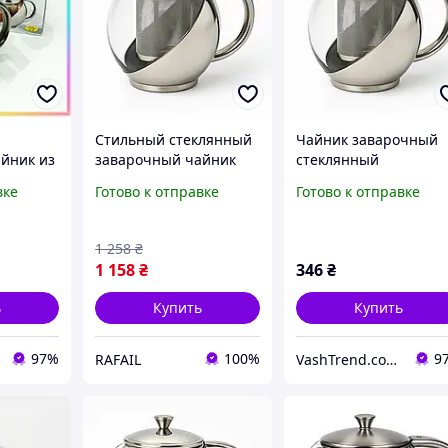
Стильный стеклянный
Чайник заварочный
йник из
заварочный чайник
стеклянный
ла с
UNIQUE UN-1162 0.75 л,
качественный на
вке
Готово к отправке
Готово к отправке
0.75 л
Чайник заварник,
кухню UNIQUE, Чайн
варки
Красивый заварник
со стеклянным
41_R
DA-48
заварником YU-12
1 258
₴
1 158
₴
346
₴
ь
Купить
Купить
97%
100%
9
RAFAIL
VashTrend.com.ua - Рознично-оптовый интернет магазин!