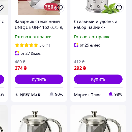
 с
Заварник стеклянный
Стильный и удобный
UNIQUE UN-1162 0.75 л,
набор чайник -
 л
Чайник заварочный с
заварник френч-пресс
Готово к отправке
Готово к отправке
металлическим ситом
для чая, кофе + две
чашки, стекло 600 мл
29
5.0
(1)
от
₴
/мес
UNIQUE UN-1155
27
от
₴
/мес
489
₴
412
₴
274
₴
292
₴
Купить
Купить
2%
90%
98%
🔆 𝐍𝐄𝐖 𝐌𝐀𝐑𝐊𝐄𝐓 🔆 – Продукция премиум-класса от официального представителя!
Маркет Плюс