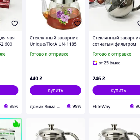
для чая
Стеклянный заварник
Стеклянный заварник
2 600
Unique/FlorA UN-1185
сетчатым фильтром
1.40 газ
UNIQUE UN-1162 0.75
вке
Готово к отправке
Готово к отправке
йник из
Удобный заварочный
 NR-52
чайник из стекла с
25
от
₴
/мес
ситом
440
₴
246
₴
ь
Купить
Купить
98%
99%
9
Домик Зима Лето
EliteWay