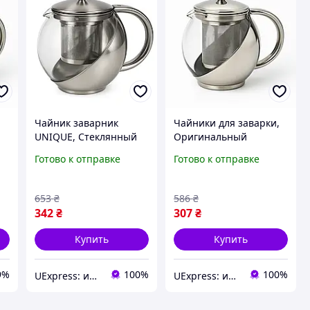
Чайник заварник
Чайники для заварки,
UNIQUE, Стеклянный
Оригинальный
заварник, Чайник со
заварник для чая,
Готово к отправке
Готово к отправке
,
стеклянным
Эксклюзивные
м
заварником,
заварочные чайники
Заварники для чая и
XT-86
653
₴
586
₴
кофе GK-93
342
₴
307
₴
Купить
Купить
9%
100%
100%
UExpress: интернет-магазин
UExpress: интернет-магазин