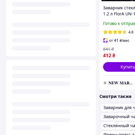
Заварник стек
1.2 л FlorA UN-
Чайник заваро
Готово к отпра
металлическим
4.8
41
от
₴
/мес
841
₴
412
₴
Купит
🔆 𝐍𝐄𝐖 𝐌𝐀𝐑𝐊𝐄𝐓 🔆 – Продукция премиум-класса от официального представителя!
Смотри также
Заварник для 
Заварочный ч
Стеклянный ч
Френч-пресс д