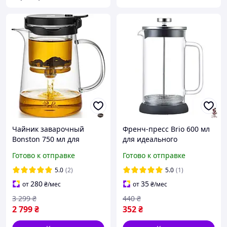
Чайник заварочный
Френч-пресс Brio 600 мл
Bonston 750 мл для
для идеального
идеального чая с удобной
заваривания кофе и чая в
Готово к отправке
Готово к отправке
ручкой и стильным
домашних условиях
дизайном
5.0
(2)
5.0
(1)
280
35
от
₴
/мес
от
₴
/мес
3 299
₴
440
₴
2 799
₴
352
₴