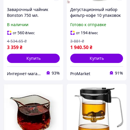
Заварочный чайник
Дегустационный набор
Bonston 750 мл.
фильтр-кофе 10 упаковок
по 100 граммов для
В наличии
Готово к отправке
истинных ценителей
кофе
560
194
от
₴
/мес
от
₴
/мес
4 534
.65
₴
3 881
₴
3 359
₴
1 940
.50
₴
Купить
Купить
93%
91%
Интернет-магазин "Perfectstore"
ProMarket