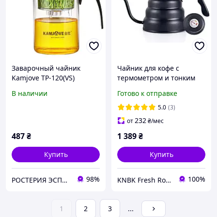
Заварочный чайник
Чайник для кофе с
Kamjove TP-120(VS)
термометром и тонким
носиком 1.2 л Черный
В наличии
Готово к отправке
Pour Over Coffee Pot(BRT)
5.0
(3)
232
от
₴
/мес
487
₴
1 389
₴
Купить
Купить
98%
100%
РОСТЕРИЯ ЭСПАКО
KNBK Fresh Roasted Coffee & Accessories store
1
2
3
...