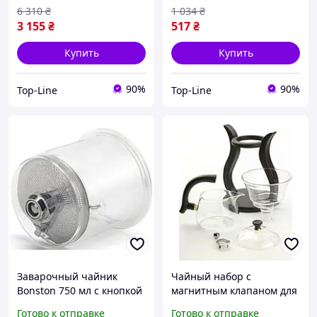
6 310
₴
1 034
₴
3 155
₴
517
₴
Купить
Купить
90%
90%
Top-Line
Top-Line
Заварочный чайник
Чайный набор с
Bonston 750 мл с кнопкой
магнитным клапаном для
для быстрого слива,
контроля крепости
Готово к отправке
Готово к отправке