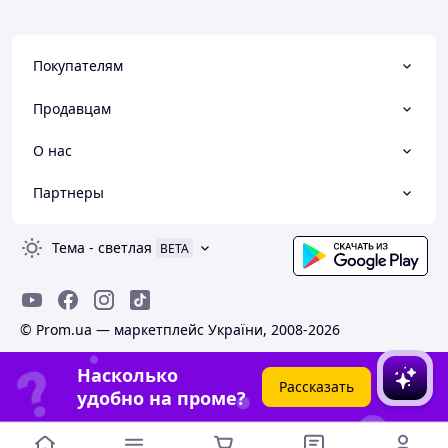
Покупателям
Продавцам
О нас
Партнеры
Тема
-
светлая
BETA
© Prom.ua — маркетплейс України, 2008-2026
Насколько
Рассказать
удобно на проме?