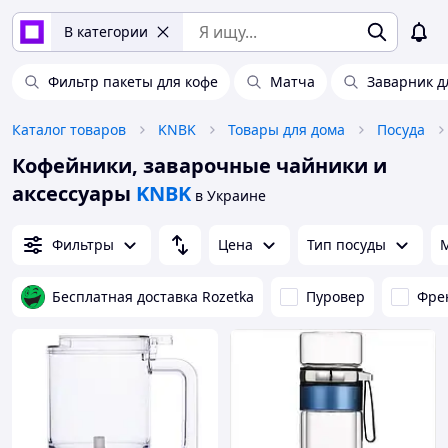
В категории
Фильтр пакеты для кофе
Матча
Заварник д
Каталог товаров
KNBK
Товары для дома
Посуда
Кофейники, заварочные чайники и
аксессуары
KNBK
в Украине
Фильтры
Цена
Тип посуды
Бесплатная доставка Rozetka
Пуровер
Фре