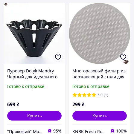
Пуровер Dotyk Mandry
Многоразовый фильтр из
Черный для идеального
нержавеющей стали для
заваривания кофе в
аэропресса для
Готово к отправке
Готово к отправке
домашних условиях
идеального кофе каждый
день
5.0
(1)
699
₴
299
₴
Купить
Купить
95%
100%
"Прокофий" Магазин кофейных аксессуаров
KNBK Fresh Roasted Coffee & Accessories store