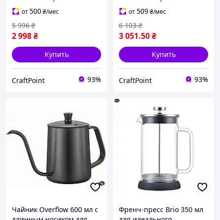
жаропрочное стекло и
заваривания,
нержавеющая сталь
термостойкое стекло, 350
500
509
от
₴
/мес
от
₴
/мес
мл
5 996
₴
6 103
₴
2 998
₴
3 051
.50
₴
Купить
Купить
93%
93%
CraftPoint
CraftPoint
Чайник Overflow 600 мл с
Френч-пресс Brio 350 мл
длинным носиком для
для идеального