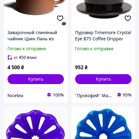
Заварочный глиняный
Пуровер Timemore Crystal
чайник Цзин Лань из
Eye B75 Coffee Dripper
Исин 180 мл для
Black
Готово к отправке
Готово к отправке
истинных ценителей чая
450
от
₴
/мес
4 500
₴
952
₴
Купить
Купить
100%
95%
Nicetea
"Прокофий" Магазин кофейных аксессуаров