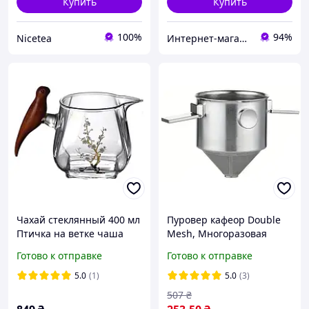
Купить
Купить
100%
94%
Nicetea
Интернет-магазин Bigs
Чахай стеклянный 400 мл
Пуровер кафеор Double
Птичка на ветке чаша
Mesh, Многоразовая
справедливости
воронка для кофе
Готово к отправке
Готово к отправке
5.0
(1)
5.0
(3)
507
₴