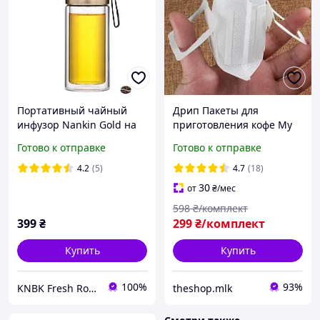
Портативный чайный
Дрип Пакеты для
инфузор Nankin Gold на
приготовления кофе My
300 мл для идеального
Cafe Drip Filter 50 шт TT
Готово к отправке
Готово к отправке
заваривания чая в любом
месте
4.2
(5)
4.7
(18)
30
от
₴
/мес
598
₴/комплект
399
₴
299
₴/комплект
Купить
Купить
100%
93%
KNBK Fresh Roasted Coffee & Accessories store
theshop.mlk