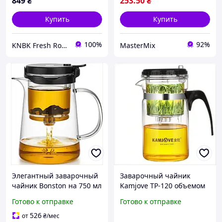
849
₴
253
.50
₴
Купить
Купить
100%
92%
KNBK Fresh Roasted Coffee & Accessories store
MasterMix
Элегантный заварочный
Заварочный чайник
чайник Bonston на 750 мл
Kamjove TP-120 объемом
для идеального чаепития
200 мл для идеального
Готово к отправке
Готово к отправке
в вашем доме
приготовления чая
526
от
₴
/мес