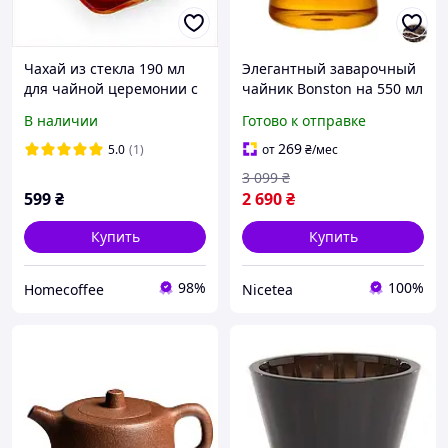
Чахай из стекла 190 мл
Элегантный заварочный
для чайной церемонии с
чайник Bonston на 550 мл
дизайном Ледяной кубик
для идеального чая в
В наличии
Готово к отправке
вашем доме
269
5.0
(1)
от
₴
/мес
3 099
₴
599
₴
2 690
₴
Купить
Купить
98%
100%
Homecoffee
Nicetea