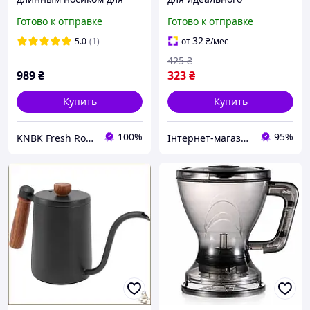
кофе идеален для
заваривания кофе и чая в
Готово к отправке
Готово к отправке
заваривания и
вашем доме
сервировки напитков
32
5.0
(1)
от
₴
/мес
425
₴
989
₴
323
₴
Купить
Купить
100%
95%
KNBK Fresh Roasted Coffee & Accessories store
Інтернет-магазин Megusta