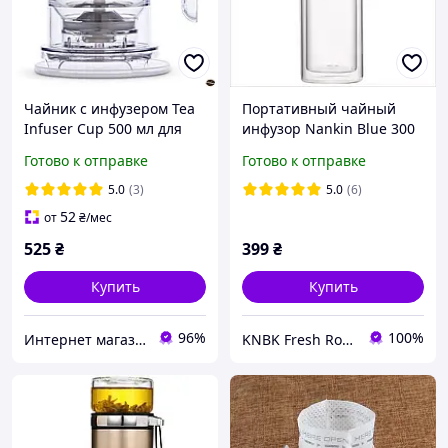
Чайник с инфузером Tea
Портативный чайный
Infuser Cup 500 мл для
инфузор Nankin Blue 300
ароматного заваривания
мл для идеального
Готово к отправке
Готово к отправке
чая в домашних условиях
заваривания чая в любом
месте
5.0
(3)
5.0
(6)
52
от
₴
/мес
525
₴
399
₴
Купить
Купить
96%
100%
Интернет магазин китайского чая PuerUA.com
KNBK Fresh Roasted Coffee & Accessories store