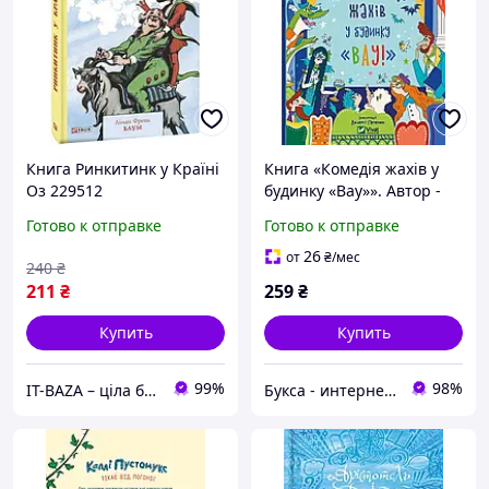
Книга Ринкитинк у Країні
Книга «Комедія жахів у
Оз 229512
будинку «Вау»». Автор -
Андрій Кокотюха
Готово к отправке
Готово к отправке
26
от
₴
/мес
240
₴
211
₴
259
₴
Купить
Купить
99%
98%
IT-BAZA – ціла база потрібних речей для всієї родини
Букса - интернет-магазин книг, товаров для детей и подарков