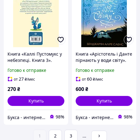
Книга «Каллі Пустомукс у
Книга «Арістотель і Данте
небезпеці. Книга 3».
пірнають у води світу».
Автор - Джулі Льойце
Автор - Бенджамін Аліре
Готово к отправке
Готово к отправке
Саенс
27
60
от
₴
/мес
от
₴
/мес
270
₴
600
₴
Купить
Купить
98%
98%
Букса - интернет-магазин книг, товаров для детей и подарков
Букса - интернет-магазин книг, товаров для детей и подарков
1
2
3
...