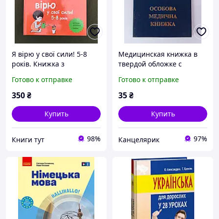
Я вірю у свої сили! 5-8
Медицинская книжка в
років. Книжка з
твердой обложке с
наліпками. Віолена
галограммой
Готово к отправке
Готово к отправке
Ріфоло, Ізабель Фільоза,
Шанталь Ройзман
350
₴
35
₴
Купить
Купить
98%
97%
Книги тут
Канцелярик