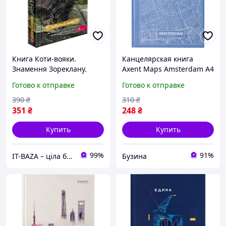
Книга Коти-вояки.
Канцелярская книга
Знамення Зореклану.
Axent Maps Amsterdam А4
Книга 5. Забутий вояк
в твердой обложке 96
Готово к отправке
Готово к отправке
листов в клетку Голуб
8422-507-A buzyna
390
₴
310
₴
351
₴
248
₴
Купить
Купить
99%
91%
IT-BAZA – ціла база потрібних речей для всієї родини
Бузина