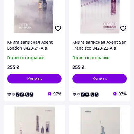
Книга записная Axent
Книга записная Axent San
London 8423-21-A в
Francisco 8423-22-A в
твердой обложке, А4, 192
твердой обложке, А4, 192
Готово к отправке
Готово к отправке
листа, клетка
листа, клетка
255
₴
255
₴
Купить
Купить
97%
97%
💙💛🆅🆅.🆄🅰
💙💛🆅🆅.🆄🅰