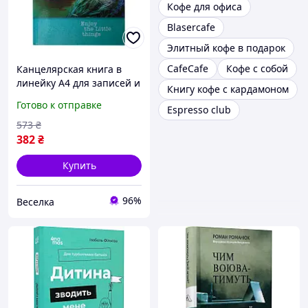
Кофе для офиса
Blasercafe
Элитный кофе в подарок
CafeCafe
Кофе с собой
Канцелярская книга в
линейку А4 для записей и
Книгу кофе с кардамоном
заметок 96 листов
Готово к отправке
Espresso club
бирюзовая с твердой
обложкой FLAME
573
₴
382
₴
Купить
96%
Веселка