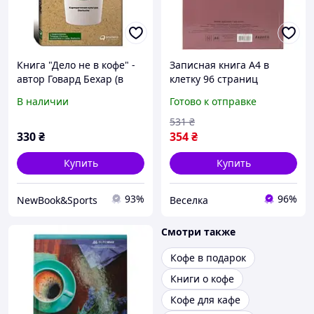
Книга "Дело не в кофе" -
Записная книга А4 в
автор Говард Бехар (в
клетку 96 страниц
супере, твердый
твердая обложка для
В наличии
Готово к отправке
переплет)
заметок и планирования
FLAME
531
₴
330
₴
354
₴
Купить
Купить
93%
96%
NewBook&Sports
Веселка
Смотри также
Кофе в подарок
Книги о кофе
Кофе для кафе