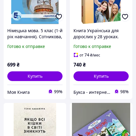
Німецька мова. 5 клас (1-й
Книга Українська для
рік навчання). Сотникова,
дорослих у 28 уроках.
Гоголєва.{ книга у твердій
Автор Олександр
Готово к отправке
Готово к отправке
обкладинці} НУШ. "Ранок"
Александров (переплет
твердый) 2023 г. 17
74
от
₴
/мес
699
₴
740
₴
Купить
Купить
99%
98%
Моя Книга
Букса - интернет-магазин книг, товаров для детей и подарков