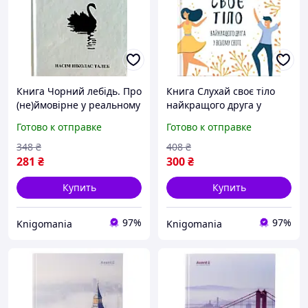
Книга Чорний лебідь. Про
Книга Слухай своє тіло
(не)ймовірне у реальному
найкращого друга у
житті - Нассим Николас
всьому світі - Бурбо Лиз
Готово к отправке
Готово к отправке
Талеб (Українська мова,
(Українська мова, Тверда
Тверда обкладинка)
обкладинка)
348
₴
408
₴
281
₴
300
₴
Купить
Купить
97%
97%
Knigomania
Knigomania