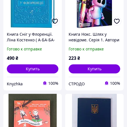
Книга Сніг у Флоренції.
Книга Нокс. Шлях у
Ліна Костенко ( А-БА-БА-
невідоме. Серія 1. Автори
ГА-ЛА-МА-ГА )
- Антон Хуснутдінов
Готово к отправке
Готово к отправке
(Гамазин)
490
₴
223
₴
Купить
Купить
100%
100%
Knyzhka
СТРОДО