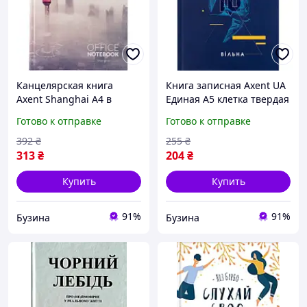
Канцелярская книга
Книга записная Axent UA
Axent Shanghai А4 в
Единая А5 клетка твердая
твердой обложке 192
обложка 96 листов buzyna
Готово к отправке
Готово к отправке
листа клетка 8423-24-A
buzyna
392
₴
255
₴
313
₴
204
₴
Купить
Купить
91%
91%
Бузина
Бузина