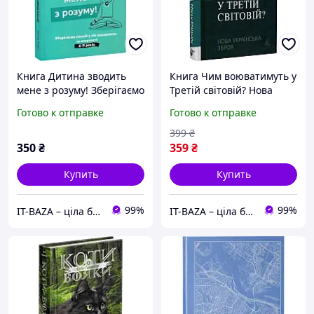
Книга Дитина зводить
Книга Чим воюватимуть у
мене з розуму! Зберігаємо
Третій світовій? Нова
спокій у вік вередувань та
українська зброя (тверда
Готово к отправке
Готово к отправке
впертості (тверда
обкладинка)
обкладинка)
399
₴
350
₴
359
₴
Купить
Купить
99%
99%
IT-BAZA – ціла база потрібних речей для всієї родини
IT-BAZA – ціла база потрібних речей для всієї родини