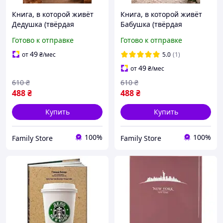
Книга, в которой живёт
Книга, в которой живёт
Дедушка (твёрдая
Бабушка (твёрдая
обложка)
обложка)
Готово к отправке
Готово к отправке
49
от
₴
/мес
5.0
(1)
49
от
₴
/мес
610
₴
610
₴
488
₴
488
₴
Купить
Купить
100%
100%
Family Store
Family Store