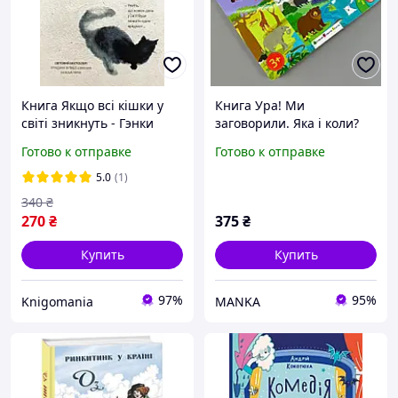
Книга Якщо всі кішки у
Книга Ура! Ми
світі зникнуть - Гэнки
заговорили. Яка і коли?
Кавамура (Українська
Тверда обкладинка
Готово к отправке
Готово к отправке
мова, Тверда обкладинка)
АРТ12906У
5.0
(1)
340
₴
270
₴
375
₴
Купить
Купить
97%
95%
Knigomania
MANKA