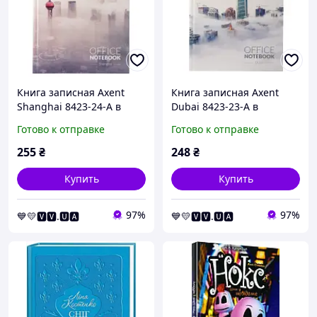
Книга записная Axent
Книга записная Axent
Shanghai 8423-24-A в
Dubai 8423-23-A в
твердой обложке, А4, 192
твердой обложке, А4, 192
Готово к отправке
Готово к отправке
листа, клетка
листа, клетка
255
₴
248
₴
Купить
Купить
97%
97%
💙💛🆅🆅.🆄🅰
💙💛🆅🆅.🆄🅰