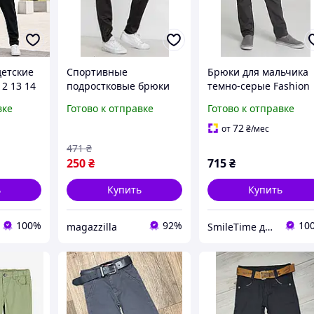
детские
Спортивные
Брюки для мальчика
12 13 14
подростковые брюки
темно-серые Fashion
для мальчика с
коттон, SmileTime,
вке
Готово к отправке
Готово к отправке
ольные
зеленым принтом
графит
 котон
эластик, черного
72
от
₴
/мес
 полных
цвета, XL
471
₴
250
₴
715
₴
ь
Купить
Купить
100%
92%
10
magazzilla
SmileTime детская одежда от производителя