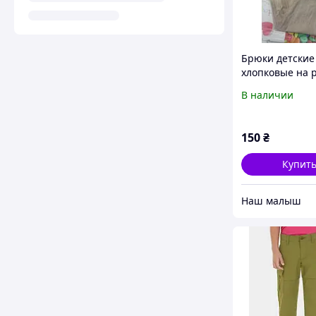
Брюки детские
хлопковые на 
для мальчика 8
В наличии
бежевые.
150
₴
Купит
‏Наш малыш