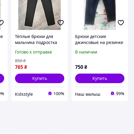
ие
Тёплые брюки для
Брюки детские
мальчика подростка
джинсовые на резинке
Турция
116-140 см.
Готово к отправке
В наличии
850
₴
765
₴
750
₴
Купить
Купить
0%
100%
99%
Kidsstyle
‏Наш малыш