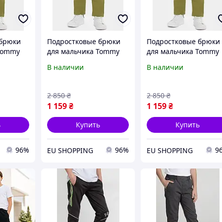
 брюки
Подростковые брюки
Подростковые брюки
Tommy
для мальчика Tommy
для мальчика Tommy
08471-
Hilfiger KB0KB08471-
Hilfiger KB0KB08471-
В наличии
В наличии
леные
MS2 162 см Зеленые
MS2 172 см Зеленые
)
(8720644743065)
(8720644743607)
2 850
₴
2 850
₴
1 159
₴
1 159
₴
ь
Купить
Купить
96%
96%
9
EU SHOPPING
EU SHOPPING