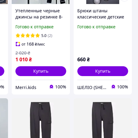
Утепленные черные
Брюки штаны
джинсы на резинке 8-
классические детские
14лет с начесом на
школьные для
Готово к отправке
Готово к отправке
мальчика подростка
мальчика в школу
подростковые тёплые
муслиновые тонкие
5.0
(2)
а
джинсовые удобные
легкие натуральные
168
от
₴
/мес
брюки на флисе
хлопковые серые
2 020
₴
BTDXM-1ш
1 010
₴
660
₴
Купить
Купить
0%
100%
100%
Merri.kids
ШЕЛІО (SHELIO)