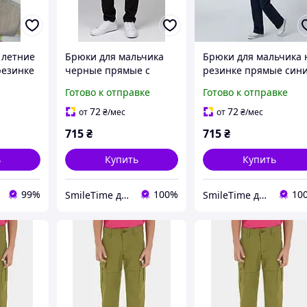
 летние
Брюки для мальчика
Брюки для мальчика 
резинке
черные прямые с
резинке прямые син
-10 лет,
резинкой на поясе без
коттон Смайл Тайм
Готово к отправке
Готово к отправке
застежек Смайл Тайм
SmileTime Fashion
SmileTime Fashion
72
72
от
₴
/мес
от
₴
/мес
715
₴
715
₴
ь
Купить
Купить
99%
100%
10
SmileTime детская одежда от производителя
SmileTime детская одежда от производителя