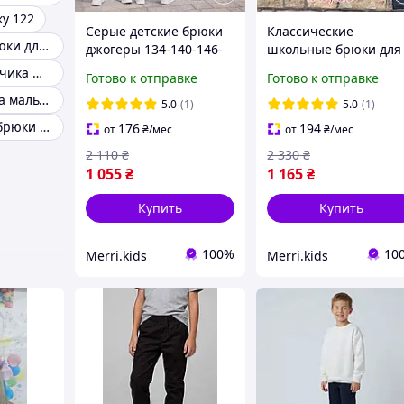
у 122
Серые детские брюки
Классические
Зауженные брюки для мальчика
джогеры 134-140-146-
школьные брюки для
152-158-164см для
мальчика в клетку 11-
Брюки на мальчика школа
Готово к отправке
Готово к отправке
мальчика черные
12 лет детские
Брюки классика мальчик
подростковые джинсы
подростковые
5.0
(1)
5.0
(1)
классика на резинке в
коттоновые штаны н
Классические брюки для мальчика 152
176
194
от
₴
/мес
от
₴
/мес
школу
выпускной
2 110
₴
2 330
₴
1 055
₴
1 165
₴
Купить
Купить
100%
10
Merri.kids
Merri.kids