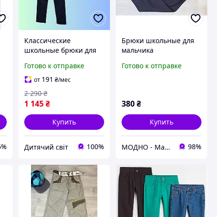
Классические
Брюки школьные для
школьные брюки для
мальчика
мальчика в клетку 9-10-
Готово к отправке
Готово к отправке
11-12-13 лет детские
подростковые
191
от
₴
/мес
коттоновые штаны
2 290
₴
клетка парню
1 145
₴
380
₴
Купить
Купить
6%
100%
98%
Дитячий світ
МОДНО - Магазин детской и женской одежды и обуви