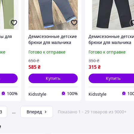
ы для
Демисезонные детские
Демисезонные детск
брюки для мальчика
брюки для мальчика
Китай
Турция 98 размер
вке
Готово к отправке
Готово к отправке
650
₴
350
₴
585
₴
315
₴
ь
Купить
Купить
100%
100%
10
Kidsstyle
Kidsstyle
3
...
Вперед
Показано 1 - 29 товаров из 9000+
е