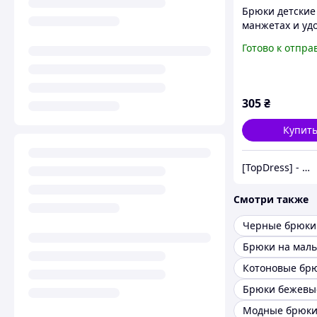
Брюки детские
манжетах и уд
широком поясе
Готово к отпра
мальчика GABB
Зооленд Серый
62 (11464)
305
₴
Купит
[TopDress] - Интернет магазин одежды для семьи 💖
Смотри также
Брюки на маль