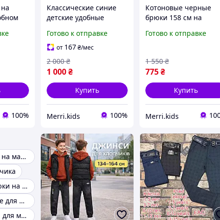
 на
Классические синие
Котоновые черные
обном
детские удобные
брюки 158 см на
 для
джинсы брюки 8 лет
резинке прямые
вке
Готово к отправке
Готово к отправке
I
для школы, школьные
классические для
 на рост
котоновые штаны на
мальчиков подростко
167
от
₴
/мес
резинке мальчику на
демисезонные для
2 000
₴
1 550
₴
128 рост
школы на резинке
1 000
₴
775
₴
ь
Купить
Купить
100%
100%
10
Merri.kids
Merri.kids
Черные брюки на мальчика
чика
Котоновые брюки на мальчика
Брюки бежевые для мальчиков
Модные брюки для мальчиков