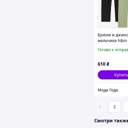
Брюки и джинс
мальчика h&m
Готово к отпра
610
₴
Купит
Мода Года
1
2
Смотри такж