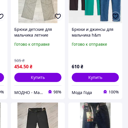
Брюки детские для
Брюки и джинсы для
мальчика летние
мальчика h&m
натуральный лен
Готово к отправке
Готово к отправке
505
₴
454
.50
₴
610
₴
Купить
Купить
0%
98%
100%
МОДНО - Магазин детской и женской одежды и обуви
Мода Года