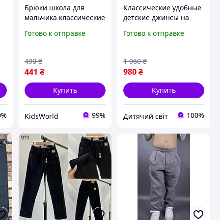
Брюки школа для
Классические удобные
мальчика классические
детские джинсы на
костюмные George
резинке 128-176 см
Готово к отправке
Готово к отправке
темно-синие на
мальчику подростку,
в
резинке / Longer
школьные прямые
Length Half Elastic 122
черные брюки
490
₴
1 960
₴
джинсовые для детей
441
₴
980
₴
Купить
Купить
0%
99%
100%
KidsWorld
Дитячий світ