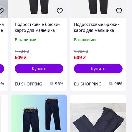
на
Подростковые брюки-
Подростковые брюки-
ие
карго для мальчика
карго для мальчика
Tom Tailor 1040377 146
Tom Tailor 1040377 158
В наличии
В наличии
см Темно-серые
см Темно-серые
(4067261892832)
(4067261891781)
1 784
₴
1 784
₴
609
₴
609
₴
Купить
Купить
0%
96%
96%
EU SHOPPING
EU SHOPPING