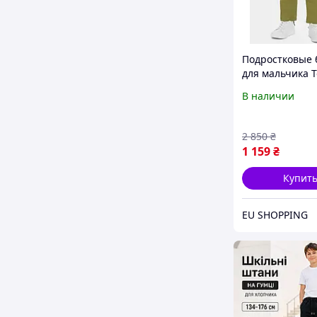
Подростковые
для мальчика 
Hilfiger KB0KB
В наличии
MS2 150 см Зе
(8720644742457
2 850
₴
1 159
₴
Купит
EU SHOPPING