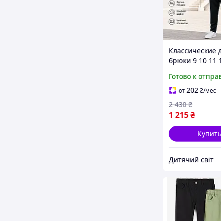
Классические 
брюки 9 10 11 
15 лет мальчик
Готово к отпра
подросток, шк
удобные штаны
202
от
₴
/мес
на резинке на
2 430
₴
детей
1 215
₴
Купит
Дитячий світ