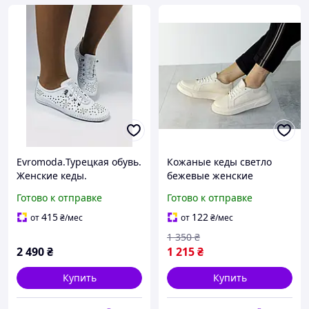
Evromoda.Турецкая обувь.
Кожаные кеды светло
Женские кеды.
бежевые женские
Натуральная кожа. Белые
стильные осенние 36р
Готово к отправке
Готово к отправке
с перфорацией. Размер
только 36,37,38,39
415
122
от
₴
/мес
от
₴
/мес
1 350
₴
2 490
₴
1 215
₴
Купить
Купить