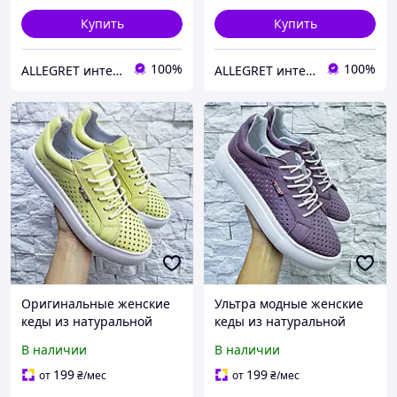
Купить
Купить
100%
100%
ALLEGRET интернет-магазин обуви
ALLEGRET интернет-магазин обуви
Оригинальные женские
Ультра модные женские
кеды из натуральной
кеды из натуральной
кожи с перфорацией на
кожи с перфорацией на
В наличии
В наличии
толстой подошве
макси подошве
лимонные, р. 36-40
сиреневые, р. 36-40
199
199
от
₴
/мес
от
₴
/мес