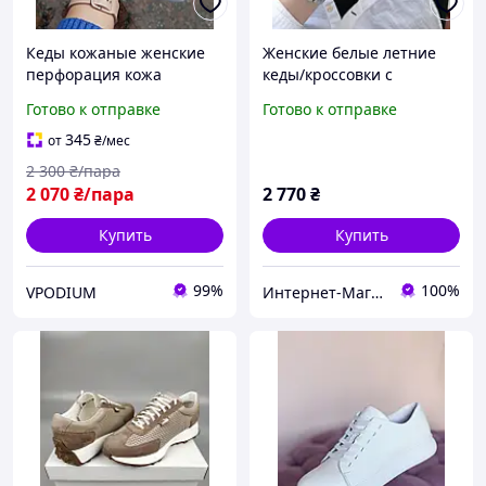
Кеды кожаные женские
Женские белые летние
перфорация кожа
кеды/кроссовки с
натуральная люкс
перфорацией
Готово к отправке
Готово к отправке
качество
натуральная кожа
качество люкс 36-41 р
345
от
₴
/мес
2 300
₴/пара
2 070
₴/пара
2 770
₴
Купить
Купить
99%
100%
VPODIUM
Интернет-Магазин СкороХод