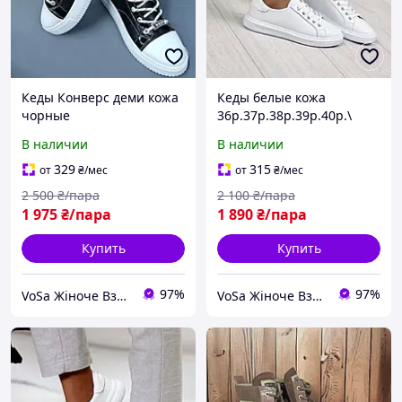
Кеды Конверс деми кожа
Кеды белые кожа
чорные
36р.37р.38р.39р.40р.\
36р.37р.38р.39р.40р. :код
Мод:021-20
В наличии
В наличии
155-2
329
315
от
₴
/мес
от
₴
/мес
2 500
₴/пара
2 100
₴/пара
1 975
₴/пара
1 890
₴/пара
Купить
Купить
97%
97%
VoSa Жіноче Взуття
VoSa Жіноче Взуття