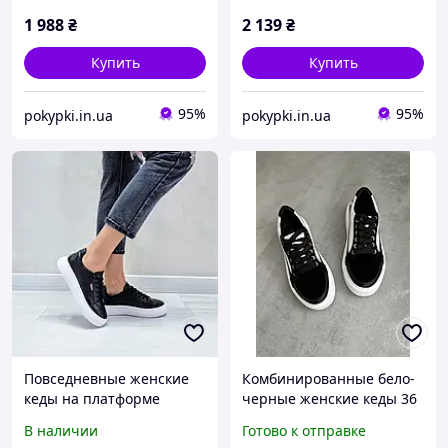
40
1 988
₴
2 139
₴
Купить
Купить
95%
95%
pokypki.in.ua
pokypki.in.ua
Повседневные женские
Комбинированные бело-
кеды на платформе
черные женские кеды 36
кожаные натуральная
р-р
В наличии
Готово к отправке
кожа под рептилию