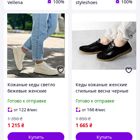
100%
100%
Vellena
styleshoes
Кожаные кеды светло
Кеды кожаные женские
бежевые женские
стильные весна черные
стильные осенние 36р
на коричневой подошве
Готово к отправке
Готово к отправке
36р
122
166
от
₴
/мес
от
₴
/мес
1 350
₴
1 850
₴
1 215
₴
1 665
₴
Купить
Купить