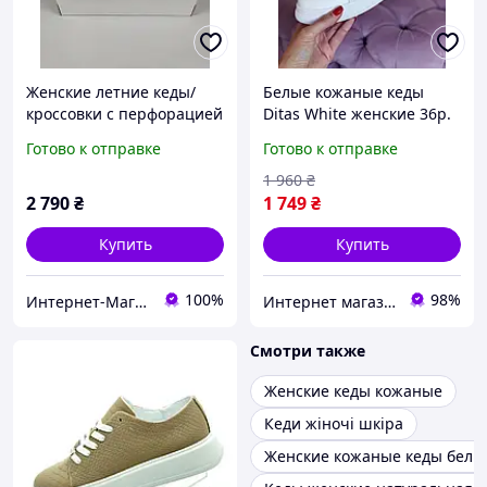
Женские летние кеды/
Белые кожаные кеды
кроссовки с перфорацией
Ditas White женские 36р.
цвет латте натуральная
Готово к отправке
Готово к отправке
кожа качество люкс 36-41
р
1 960
₴
2 790
₴
1 749
₴
Купить
Купить
100%
98%
Интернет-Магазин СкороХод
Интернет магазин спортивной обуви Shoes-Factory
Смотри также
Женские кеды кожаные
Кеди жіночі шкіра
Женские кожаные кеды белы