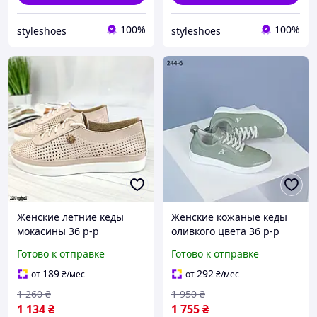
100%
100%
styleshoes
styleshoes
Женские летние кеды
Женские кожаные кеды
мокасины 36 р-р
оливкого цвета 36 р-р
Готово к отправке
Готово к отправке
189
292
от
₴
/мес
от
₴
/мес
1 260
₴
1 950
₴
1 134
₴
1 755
₴