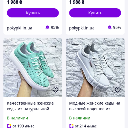
1 988
₴
1 988
₴
Купить
Купить
95%
95%
pokypki.in.ua
pokypki.in.ua
Качественные женские
Модные женские кеды на
кеды из натуральной
высокой подошве из
кожи с перфорацией на
натуральной гладкой
В наличии
В наличии
макси подошве на
кожи + тиснение на
шнурках мята цвет, р. 36-
шнуровке белые, р.36-41
199
214
от
₴
/мес
от
₴
/мес