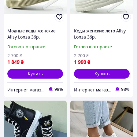
Модные кеды женские
Кеды женские лето Allsy
Allsy Lonza 36р.
Lonza 36р.
Готово к отправке
Готово к отправке
2 700
₴
2 700
₴
1 849
₴
1 990
₴
Купить
Купить
98%
98%
Интернет магазин спортивной обуви Shoes-Factory
Интернет магазин спортивной обуви Shoes-Factory