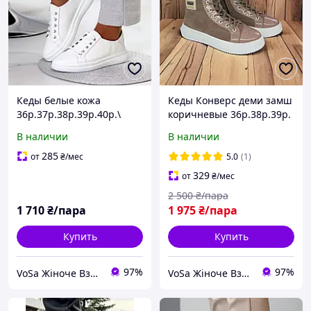
Кеды белые кожа
Кеды Конверс деми замш
36р.37р.38р.39р.40р.\
коричневые 36р.38р.39р.
Мод:021-20
:код 155-7
В наличии
В наличии
285
от
₴
/мес
5.0
(1)
329
от
₴
/мес
2 500
₴/пара
1 710
₴/пара
1 975
₴/пара
Купить
Купить
97%
97%
VoSa Жіноче Взуття
VoSa Жіноче Взуття