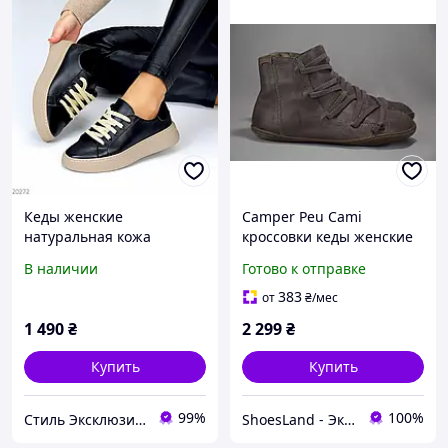
Кеды женские
Camper Peu Cami
натуральная кожа
кроссовки кеды женские
черные 36,38,40р.
кожаные. Оригинал. 36
В наличии
Готово к отправке
р./23 см.
383
от
₴
/мес
1 490
₴
2 299
₴
Купить
Купить
99%
100%
Стиль Эксклюзив & 3B
ShoesLand - Экономия и качество в каждом шаге