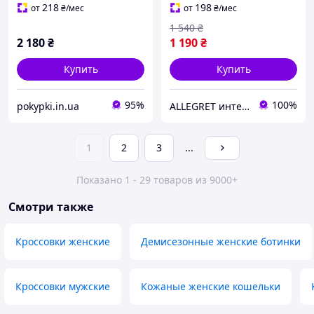
черные, р.36-41
218
198
от
₴
/мес
от
₴
/мес
1 540
₴
2 180
₴
1 190
₴
Купить
Купить
95%
100%
pokypki.in.ua
ALLEGRET интернет-магазин обуви
1
2
3
...
Показано 1 - 29 товаров из 9000+
Смотри также
Кроссовки женские
Демисезонные женские ботинки
Кроссовки мужские
Кожаные женские кошельки