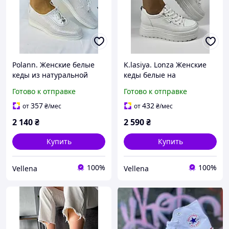
Polann. Женские белые
K.lasiya. Lonza Женские
кеды из натуральной
кеды белые на
кожи. Размер только 37
платформе. Натуральная
Готово к отправке
Готово к отправке
кожа. Размер только 37 40
357
432
от
₴
/мес
от
₴
/мес
2 140
₴
2 590
₴
Купить
Купить
100%
100%
Vellena
Vellena