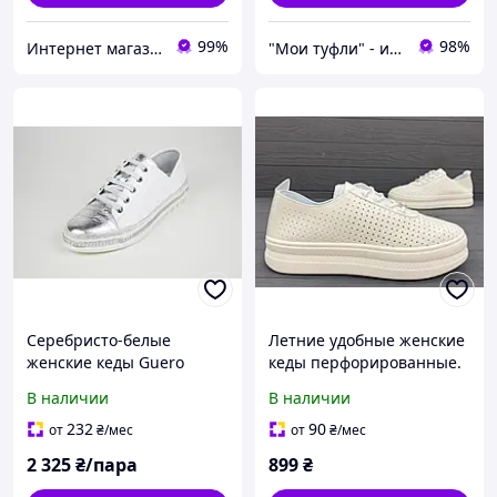
99%
98%
Интернет магазин обуви I love my shoes
"Мои туфли" - интернет магазин обуви на все случаи жизни.
Серебристо-белые
Летние удобные женские
женские кеды Guero
кеды перфорированные.
076305 37 размер 24 см
Легкие женские белые
В наличии
В наличии
мокасины с
перфорацией. Размеры
232
90
от
₴
/мес
от
₴
/мес
37 - 40
2 325
₴/пара
899
₴