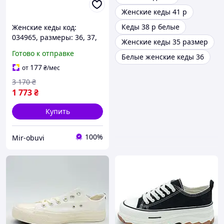
Женские кеды 41 р
Кеды 38 р белые
Женские кеды код:
034965, размеры: 36, 37,
Женские кеды 35 размер
38
Готово к отправке
Белые женские кеды 36
177
от
₴
/мес
3 170
₴
1 773
₴
Купить
100%
Mir-obuvi