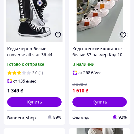
Кеды черно-белые
Кеды женские кожаные
converse all star 36-44
белые 37 размер Код 10-
размера топ качество
ГРС
Готово к отправке
В наличии
268
3.0
(1)
от
₴
/мес
135
от
₴
/мес
2 300
₴
1 349
₴
1 610
₴
Купить
Купить
89%
92%
Bandera_shop
Фламода