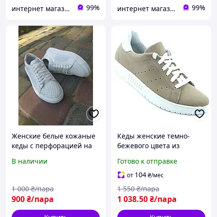
99%
99%
интернет магазин ОПТИМАЛЬНЫЙ ВЫБОР
интернет магазин ОПТИМАЛЬНЫЙ ВЫБОР
Женские белые кожаные
Кеды женские темно-
кеды с перфорацией на
бежевого цвета из
кожаной подкладке 37
натуральной кожи с
В наличии
Готово к отправке
размер
перфорацией сбоку на
белой подошве размер 37
104
от
₴
/мес
1 000
₴/пара
1 550
₴/пара
900
₴/пара
1 038
.50
₴/пара