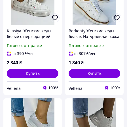
K.lasiya. Женские кеды
Berkonty Женские кеды
белые с перфорацией.
белые. Натуральная кожа
Натуральная кожа.
Размер 37
Готово к отправке
Готово к отправке
Размер 36 37 38 39 40
390
307
от
₴
/мес
от
₴
/мес
2 340
₴
1 840
₴
Купить
Купить
100%
100%
Vellena
Vellena