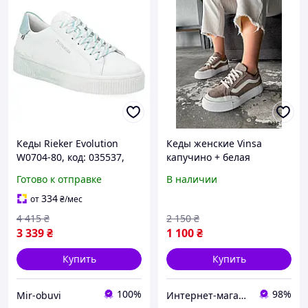
Кеды Rieker Evolution
Кеды женские Vinsa
W0704-80, код: 035537,
капучино + белая
последний размер: 37
натуральная замша 8234,
Готово к отправке
В наличии
размеры 37
334
от
₴
/мес
4 415
₴
2 150
₴
3 339
₴
1 100
₴
Купить
Купить
100%
98%
Mir-obuvi
Интернет-магазин "Lite Shop"