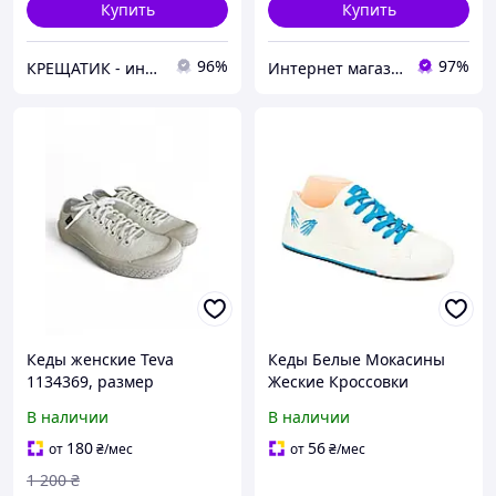
Купить
Купить
96%
97%
КРЕЩАТИК - интернет магазин обуви
Интернет магазин обуви "Скороходик"
Кеды женские Teva
Кеды Белые Мокасины
1134369, размер
Жеские Кроссовки
37.5,размер стельки 23.5,
(размеры: 37,38,39)
В наличии
В наличии
Белый
180
56
от
₴
/мес
от
₴
/мес
1 200
₴