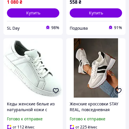
1 080
₴
558
₴
Купить
Купить
98%
91%
SL Day
Подошва
Кеды женские белые из
Женские кроссовки STAY
натуральной кожи с
REAL, повседневная
мягкой тканевой
обувь, кеды БЕЛОГО
Готово к отправке
Готово к отправке
подкладкой на
цвета, размер 37, код 00-
утолщённой белой
0883
112
225
от
₴
/мес
от
₴
/мес