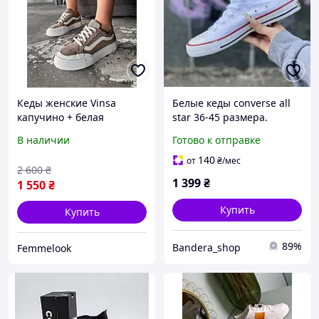
Кеды женские Vinsa
Белые кеды converse all
капучино + белая
star 36-45 размера.
натуральная замша 8234,
Унисекс
В наличии
Готово к отправке
размеры 37
140
от
₴
/мес
2 600
₴
1 399
₴
1 550
₴
Купить
Купить
89%
Bandera_shop
Femmelook