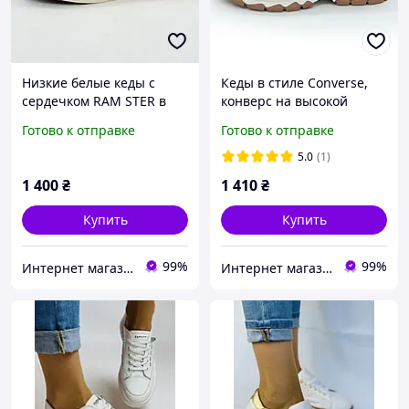
Низкие белые кеды с
Кеды в стиле Converse,
сердечком RAM STER в
конверс на высокой
стиле конверс, Converse
платформе черно-белые
Готово к отправке
Готово к отправке
Chuck 70 37. Размеры в
низкие 36. Размеры в
наличии: 37, 38, 39,
наличии: 36, 37, 39, 40.
5.0
(1)
1 400
₴
1 410
₴
Купить
Купить
99%
99%
Интернет магазин обуви I love my shoes
Интернет магазин обуви I love my shoes