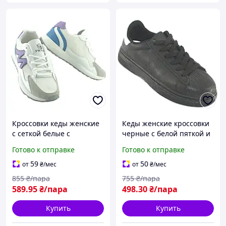
Кроссовки кеды женские
Кеды женские кроссовки
с сеткой белые с
черные с белой пяткой и
фиолетовым серым и
резиновым носком весна-
Готово к отправке
Готово к отправке
синим с
осень размер 37
светоотражателями
59
50
от
₴
/мес
от
₴
/мес
размер 37
855
₴/пара
755
₴/пара
589
.95
₴/пара
498
.30
₴/пара
Купить
Купить