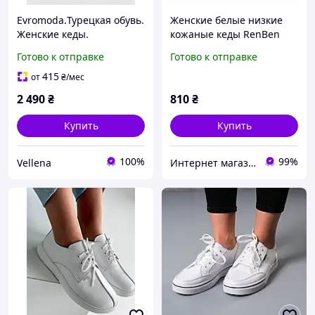
Evromoda.Турецкая обувь.
Женские белые низкие
Женские кеды.
кожаные кеды RenBen
Натуральная кожа. Белые
8266-2 36. Размеры в
Готово к отправке
Готово к отправке
с перфорацией. Размер
наличии: 36, 37.
только 36,37,38,39
415
от
₴
/мес
2 490
₴
810
₴
Купить
Купить
100%
99%
Vellena
Интернет магазин обуви I love my shoes