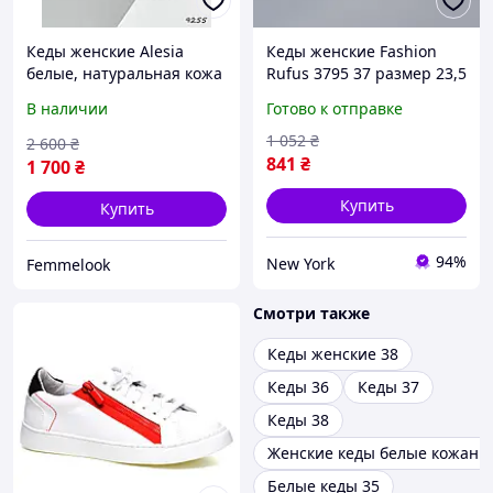
Кеды женские Alesia
Кеды женские Fashion
белые, натуральная кожа
Rufus 3795 37 размер 23,5
9255, размер 37
см Белый newyork
В наличии
Готово к отправке
1 052
₴
2 600
₴
841
₴
1 700
₴
Купить
Купить
94%
New York
Femmelook
Смотри также
Кеды женские 38
Кеды 36
Кеды 37
Кеды 38
Женские кеды белые кожаны
Белые кеды 35