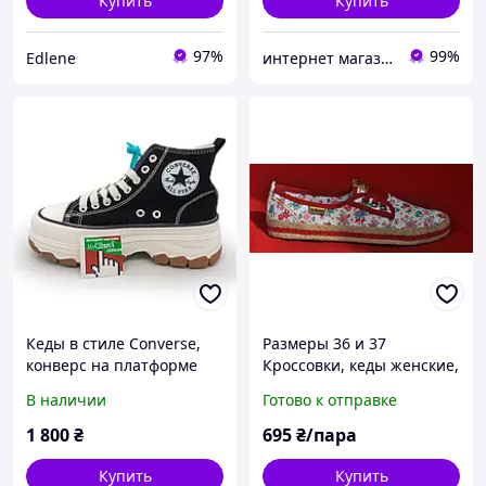
Купить
Купить
97%
99%
Edlene
интернет магазин ОПТИМАЛЬНЫЙ ВЫБОР
Кеды в стиле Converse,
Размеры 36 и 37
конверс на платформе
Кроссовки, кеды женские,
черно-белые 37. Размеры
цветочный принт
В наличии
Готово к отправке
в наличии: 37, 38, 40.
красные с белым
1 800
₴
695
₴/пара
Купить
Купить