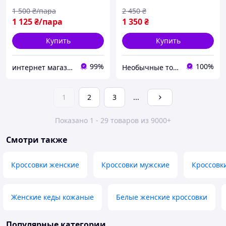
подошве размер 37
1 500
₴/пара
2 450
₴
1 125
₴/пара
1 350
₴
Купить
Купить
99%
100%
интернет магазин ОПТИМАЛЬНЫЙ ВЫБОР
Необычные товары
1
2
3
...
Показано 1 - 29 товаров из 9000+
Смотри также
Кроссовки женские
Кроссовки мужские
Кроссовк
Женские кеды кожаные
Белые женские кроссовки
Популярные категории