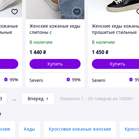
 кожаные
Женские кожаные кеды
Женские кеды кожан
льные
слипоны с
прошитые стильные
ьная
перфорацией на
черные натуральная
В наличии
В наличии
широкой подошве
кожа
белые натуральная
1 440
₴
1 450
₴
кожа
ь
Купить
Купить
99%
99%
9
Seveni
Seveni
3
...
Вперед
Показано 1 - 29 товаров из 10000+
е
нские
Кеды
Кроссовки кожаные женские
Кроссо