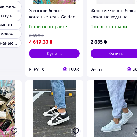
Белые кожанные женские кеды
Женские белые
Женские черно-белы
Женские кеды натуральная кожа весенние
кожаные кеды Golden
кожаные кеды на
Goose Ball Star (с
платформе | Стильн
Кеды коричневые женские кожа
Готово к отправке
Готово к отправке
винтажным эффектом)
кеды из натуральной
Кеды кожаные молочные женские
кожи на шнуровке
6 599
₴
(Весна/Осень 2026)
4 619
.30
₴
2 685
₴
Серые кеды кожаные женские
Купить
Купить
100%
9
ELEYUS
Vesto