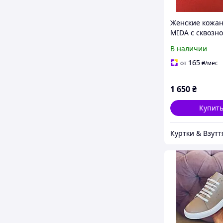
Женские кожа
MIDA с сквозн
перфорацией 
В наличии
/ Летние
165
от
₴
/мес
1 650
₴
Купит
Куртки & Взутт