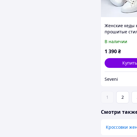
Женские кеды
прошитые сти
белые натурал
В наличии
кожа
1 390
₴
Купит
Seveni
1
2
Смотри такж
Кроссовки же