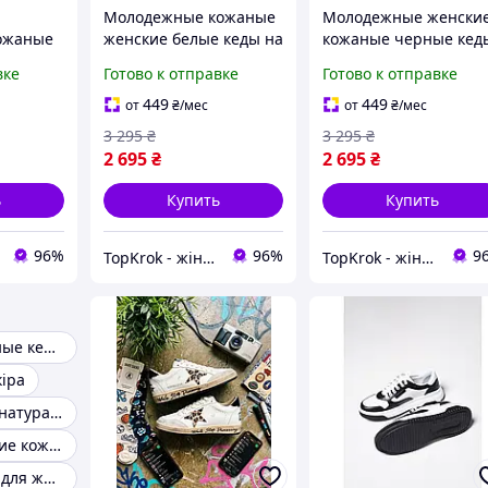
Молодежные кожаные
Молодежные женски
ожаные
женские белые кеды на
кожаные черные кед
ые кеды
плоской подошве и
закрытые на толстой
вке
Готово к отправке
Готово к отправке
ошве и
высокой платформе
плоской подошве и
форме
стильные на каждый
высокой удобной
449
449
от
₴
/мес
от
₴
/мес
день
платформе осенние
3 295
₴
3 295
₴
2 695
₴
2 695
₴
ь
Купить
Купить
96%
96%
9
TopKrok - жіноче та чоловіче взуття, жіночі сумки та верхній одяг
TopKrok - жіноче та чоловіче взуття, жіночі сумки та верхній одяг
Женские кожаные кеды белые
кіра
Кеды женские натуральная кожа турция
Модные женские кожаные кеды
Кожаные кеды для женщин