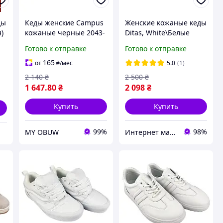
ды
Кеды женские Campus
Женские кожаные кеды
)
кожаные черные 2043-
Ditas, White\Белые
4
Готово к отправке
Готово к отправке
165
от
₴
/мес
5.0
(1)
2 140
₴
2 500
₴
1 647
.80
₴
2 098
₴
Купить
Купить
99%
98%
MY OBUW
Интернет магазин спортивной обуви Shoes-Factory