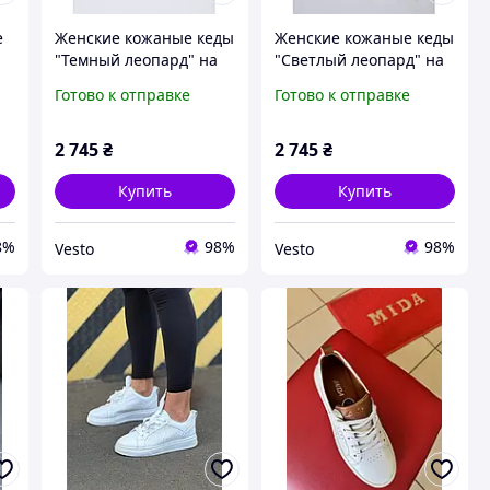
е
Женские кожаные кеды
Женские кожаные кеды
"Темный леопард" на
"Светлый леопард" на
ые
черной подошве |
белой подошве |
Готово к отправке
Готово к отправке
Анималистичные кеды
Анималистичные кеды
из натуральной кожи и
из натуральной кожи и
замши (Весна/Осень
замши (Весна/Осень
2 745
₴
2 745
₴
2026)
2026)
Купить
Купить
8%
98%
98%
Vesto
Vesto