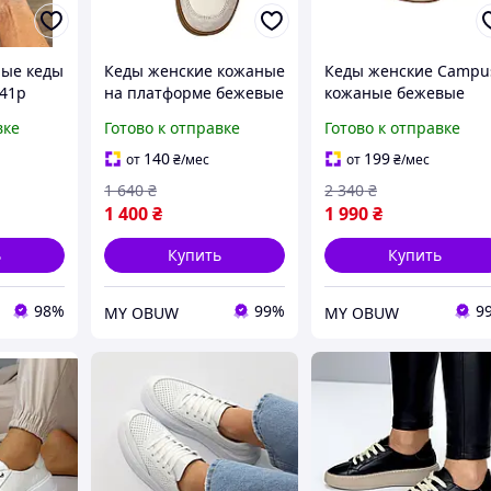
ные кеды
Кеды женские кожаные
Кеды женские Campu
 41р
на платформе бежевые
кожаные бежевые
7001-1
2043-2
вке
Готово к отправке
Готово к отправке
140
199
от
₴
/мес
от
₴
/мес
1 640
₴
2 340
₴
1 400
₴
1 990
₴
ь
Купить
Купить
98%
99%
9
MY OBUW
MY OBUW