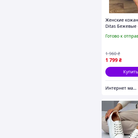
Женские кожа
Ditas Бежевые
Готово к отпра
1 960
₴
1 799
₴
Купит
Интернет магазин спортивной обуви Shoes-Factory