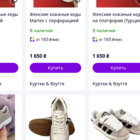
ные кеды
Женские кожаные кеды
Женские кожаные ке
ой
Marlex с перфорацией
на платформе (Турция
- Черные
- Серые / Летние
- Серо-бежевые /
В наличии
В наличии
кроссовки
Комбинированные с
замшей
165
165
от
₴
/мес
от
₴
/мес
1 650
₴
1 650
₴
ь
Купить
Купить
я
Куртки & Взуття
Куртки & Взуття