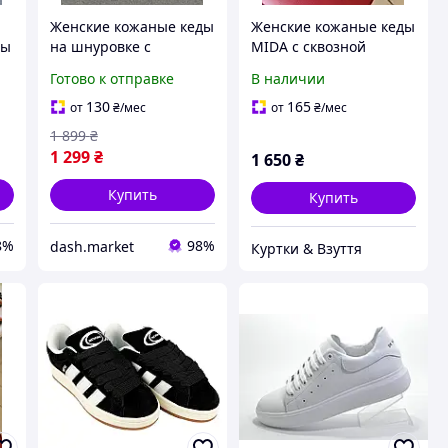
Женские кожаные кеды
Женские кожаные кеды
ды
на шнуровке с
MIDA с сквозной
перфорацией летние
перфорацией - Белые /
Готово к отправке
В наличии
кроссовки из
Коньячные акценты
а
натуральной кожи на
130
165
от
₴
/мес
от
₴
/мес
низком ходу девушкам
1 899
₴
1 299
₴
1 650
₴
Купить
Купить
8%
98%
dash.market
Куртки & Взуття