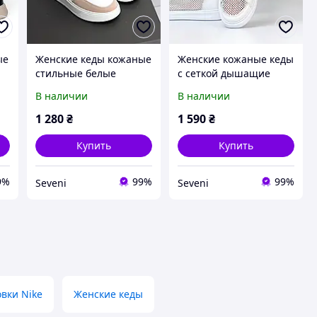
ые
Женские кеды кожаные
Женские кожаные кеды
стильные белые
с сеткой дышащие
натуральная кожа/
летние белые
В наличии
В наличии
замша
натуральная кожа/
сетка
1 280
₴
1 590
₴
Купить
Купить
9%
99%
99%
Seveni
Seveni
вки Nike
Женские кеды