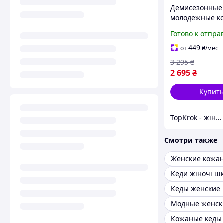
Демисезонные
молодежные к
женские черн
Готово к отпра
на ровной под
высокой плат
449
от
₴
/мес
стильные
3 295
₴
2 695
₴
Купит
TopKrok - жіноче та чоловіче взуття, жіночі сумки та верхній одяг
Смотри также
Кеди жіночі ш