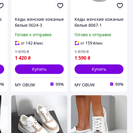
s
Кеды женские кожаные
Кеды женские кожаные
белые 0024-3
белые 8067-1
Готово к отправке
Готово к отправке
142
159
от
₴
/мес
от
₴
/мес
1 670
₴
1 870
₴
1 420
₴
1 590
₴
Купить
Купить
9%
99%
99%
MY OBUW
MY OBUW