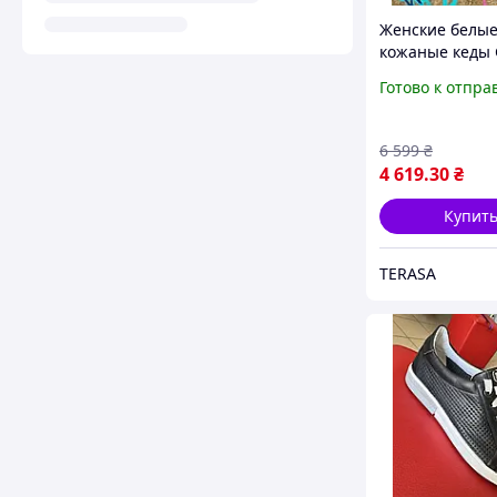
Женские белы
кожаные кеды 
Goose Ball Star 
Готово к отпра
винтажным эф
6 599
₴
4 619
.30
₴
Купит
TERASA