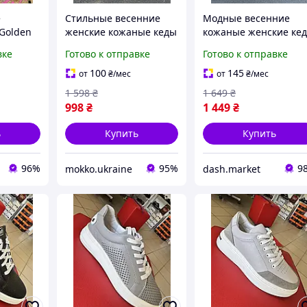
е
Стильные весенние
Модные весенние
Golden
женские кожаные кеды
кожаные женские ке
(с
на утолщенной
на утолщенной
вке
Готово к отправке
Готово к отправке
фектом)
подошве модные
подошве трендовые
мягкие кроссовки на
беговые кроссовки н
100
145
от
₴
/мес
от
₴
/мес
шнурках для девушек
шнурках для девушек
1 598
₴
1 649
₴
998
₴
1 449
₴
ь
Купить
Купить
96%
95%
9
mokko.ukraine
dash.market