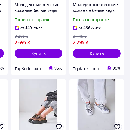
е
Молодежные женские
Молодежные женские
ы
кожаные белые кеды
кожаные белые кеды
закрытые на толстой
закрытые на стильной
Готово к отправке
Готово к отправке
плоской подошве и
ровной подошве и
высокой удобной
удобной платформе на
449
466
от
₴
/мес
от
₴
/мес
платформе осенние
танкетке
3 295
₴
3 745
₴
2 695
₴
2 795
₴
Купить
Купить
6%
96%
96%
TopKrok - жіноче та чоловіче взуття, жіночі сумки та верхній одяг
TopKrok - жіноче та чоловіче взуття, жіночі сумки та верхній одяг