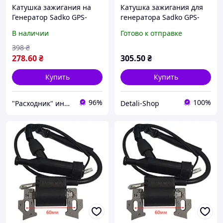
Катушка зажигания на
Катушка зажигания для
Генератор Sadko GPS-
генератора Sadko GPS-
3000
6500E, GPS-8500EF
В наличии
Готово к отправке
398
₴
278
.60
₴
305
.50
₴
Купить
Купить
96%
100%
"Расходник" интернет магазин запчастей
Detali-Shop