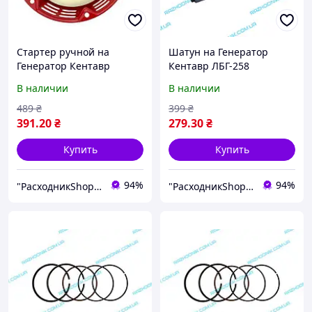
Стартер ручной на
Шатун на Генератор
Генератор Кентавр
Кентавр ЛБГ-258
ЛБГ-258
В наличии
В наличии
489
₴
399
₴
391
.20
₴
279
.30
₴
Купить
Купить
94%
94%
"РасходникShop" интернет магазин комплектующих и запчастей
"РасходникShop" интернет магазин комплектующих и запчастей