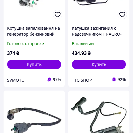
Котушка запалювання на
Катушка зажигания с
генератор бензиновий
надсвечником TT-AGRO-
ET-950 "WRP"
MOTO на бензиновый
Готово к отправке
В наличии
(високовольтна з дротом)
двигатеь 156F генератора
GN 1,2 KW
374
₴
434
.93
₴
Купить
Купить
97%
92%
SVMOTO
TTG SHOP