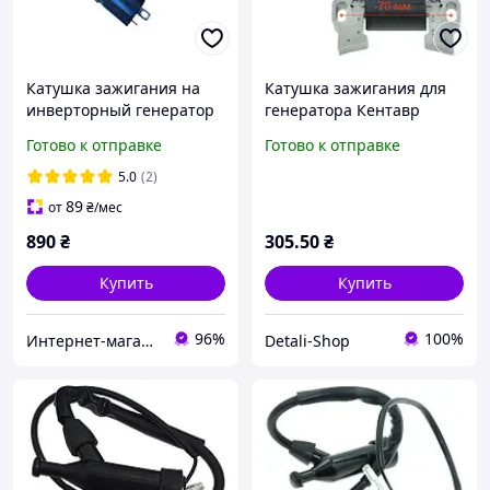
Катушка зажигания на
Катушка зажигания для
инверторный генератор
генератора Кентавр
PG3500ID
КБГ-505 Э/ЭКР
Готово к отправке
Готово к отправке
5.0
(2)
89
от
₴
/мес
890
₴
305
.50
₴
Купить
Купить
96%
100%
Интернет-магазин "Mr.Tools"
Detali-Shop