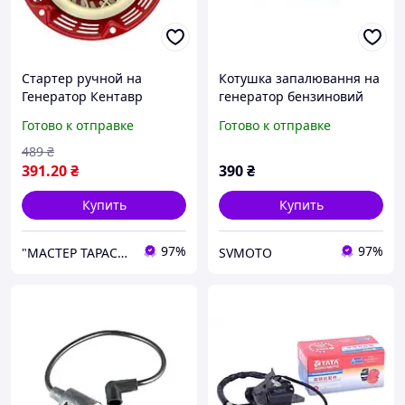
Стартер ручной на
Котушка запалювання на
Генератор Кентавр
генератор бензиновий
ЛБГ-258
ET-950 "VJ PARTS"
Готово к отправке
Готово к отправке
489
₴
391
.20
₴
390
₴
Купить
Купить
97%
97%
"МАСТЕР ТАРАС" интернет магазин запчастей и комплеткующих
SVMOTO