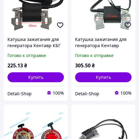
Катушка зажигания для
Катушка зажигания для
генератора Кентавр КБГ
генератора Кентавр
283
КБГ-605Э, КБГ-605Э/3
Готово к отправке
Готово к отправке
225
.13
₴
305
.50
₴
Купить
Купить
100%
100%
Detali-Shop
Detali-Shop