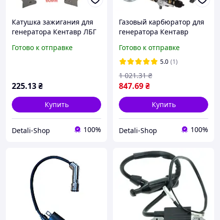
Катушка зажигания для
Газовый карбюратор для
генератора Кентавр ЛБГ
генератора Кентавр
258
ЛБГ-258
Готово к отправке
Готово к отправке
5.0
(1)
1 021
.31
₴
225
.13
₴
847
.69
₴
Купить
Купить
100%
100%
Detali-Shop
Detali-Shop