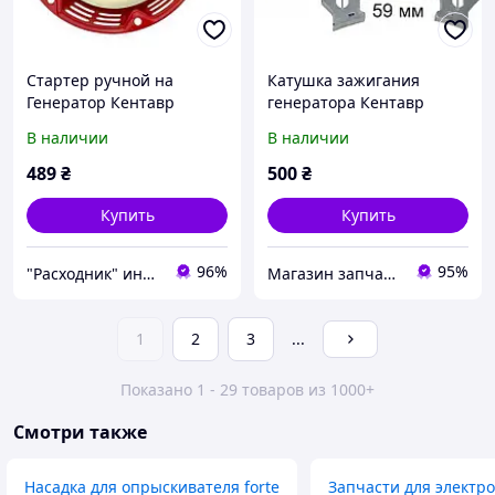
Стартер ручной на
Катушка зажигания
Генератор Кентавр
генератора Кентавр
ЛБГ-258
ЛБГ258
В наличии
В наличии
489
₴
500
₴
Купить
Купить
96%
95%
"Расходник" интернет магазин запчастей
Магазин запчастей Техновам
1
2
3
...
Показано 1 - 29 товаров из 1000+
Смотри также
Насадка для опрыскивателя forte
Запчасти для электро