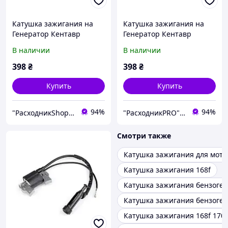
Катушка зажигания на
Катушка зажигания на
Генератор Кентавр
Генератор Кентавр
ЛБГ-258
ЛБГ-258
В наличии
В наличии
398
₴
398
₴
Купить
Купить
94%
94%
"РасходникShop" интернет магазин комплектующих и запчастей
"РасходникPRO" магазин запчастей
Смотри также
Катушка зажигания для мото
Катушка зажигания 168f
Катушка зажигания бензоген
Катушка зажигания бензоге
Катушка зажигания 168f 170f