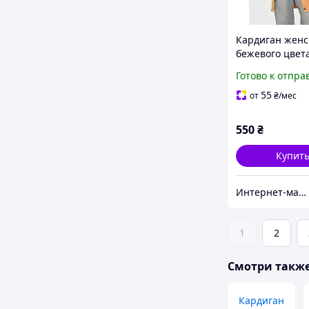
Кардиган женс
бежевого цвета
принтом 2121
Готово к отпра
55
от
₴
/мес
550
₴
Купит
Интернет-магазин Minimalka.com - минимальные цены на одежду и обувь, нижнее белье и другие товары
1
2
Смотри такж
Кардиган