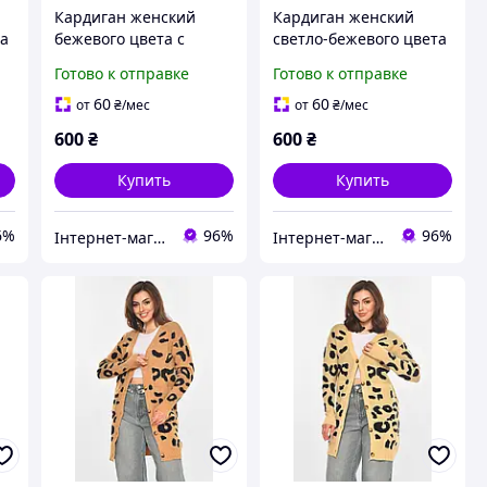
Кардиган женский
Кардиган женский
та
бежевого цвета с
светло-бежевого цвета
принтом р.42/46
с принтом р.42/46
Готово к отправке
Готово к отправке
212188K
212190K
60
60
от
₴
/мес
от
₴
/мес
600
₴
600
₴
Купить
Купить
6%
96%
96%
Інтернет-магазин 100500
Інтернет-магазин 100500