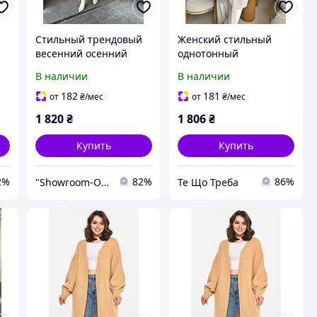
Стильный трендовый
Женский стильный
весенний осенний
однотонный
женский вязанный
укороченный кардиган
В наличии
В наличии
н
бежевого цвета
бежевого молочного
кардиган 42-54 56-70
цвета ХС-ХЛ
182
181
от
₴
/мес
от
₴
/мес
1 820
₴
1 806
₴
Купить
Купить
2%
82%
86%
"Showroom-Online": Тысячи образов – один клик!
Те Що Треба