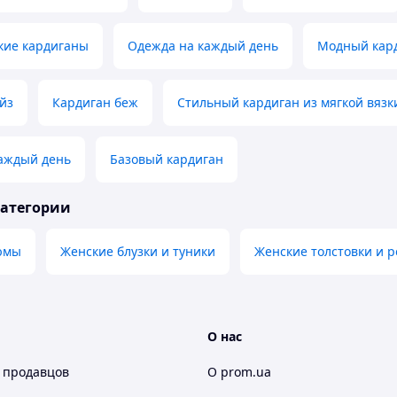
кие кардиганы
Одежда на каждый день
Модный кар
йз
Кардиган беж
Стильный кардиган из мягкой вязк
каждый день
Базовый кардиган
категории
юмы
Женские блузки и туники
Женские толстовки и 
О нас
 продавцов
О prom.ua