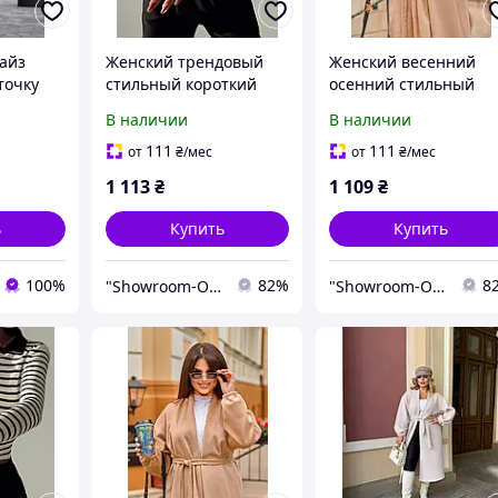
айз
Женский трендовый
Женский весенний
точку
стильный короткий
осенний стильный
а
кардиган с пуговицами
кашемировый
В наличии
В наличии
в полоску бежевого
удлиненный кардига
цвета 42-46
бежевого цвета 42-54
111
111
от
₴
/мес
от
₴
/мес
56-70
1 113
₴
1 109
₴
ь
Купить
Купить
100%
82%
8
"Showroom-Online": Тысячи образов – один клик!
"Showroom-Online": Тысячи образов – один клик!