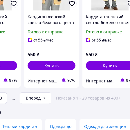
кий
Кардиган женский
Кардиган женский
 с
светло-бежевого цвета
светло-бежевого цве
88M
с принтом 212190M
с принтом 212193M
вке
Готово к отправке
Готово к отправке
55
55
от
₴
/мес
от
₴
/мес
550
₴
550
₴
ь
Купить
Купить
97%
97%
9
Интернет-магазин Minimalka.com - минимальные цены на одежду и обувь, нижнее белье и другие товары
Интернет-магазин Minimalka.com - минимальные цены на одежду и обувь, нижнее белье и другие товары
3
...
Вперед
Показано 1 - 29 товаров из 400+
е
Теплый кардиган
Одежда до
Одежда для женщин