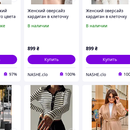
кий
Женский оверсайз
Женский оверсайз
го цвета
кардиган в клеточку
кардиган в клеточку
/50
бежевого цвета
бежевого цвета
вке
В наличии
В наличии
899
₴
899
₴
ь
Купить
Купить
97%
100%
10
NASHE.clo
NASHE.clo