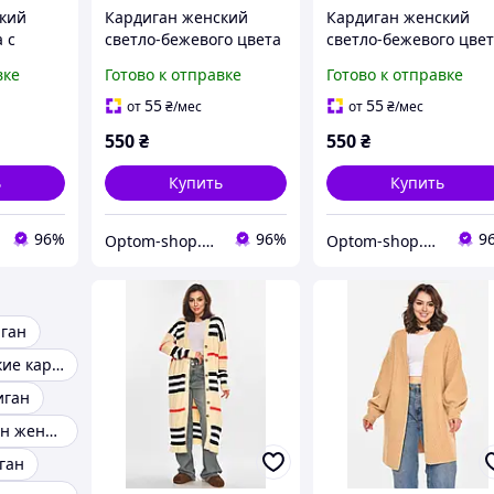
кий
Кардиган женский
Кардиган женский
 с
светло-бежевого цвета
светло-бежевого цве
46
с принтом р.42/46
с принтом р.48/50
вке
Готово к отправке
Готово к отправке
212190P
212193P
55
55
от
₴
/мес
от
₴
/мес
550
₴
550
₴
ь
Купить
Купить
96%
96%
9
Optom-shop.com.ua - Оптовый интернет-магазин: Одежда и обувь оптом, нижнее белье недорого
Optom-shop.com.ua - Оптовый интернет-магазин: Одежда и обувь оптом, нижнее белье недорого
ган
Осенние женские кардиганы
иган
Серый кардиган женский
ган