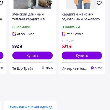
Женский длинный
Кардиган женский
та
теплый кардиган в
однотонный бежевого
различных цветах 48-
цвета р.42/46 212610S
В наличии
В наличии
52
99
63
от
₴
/мес
от
₴
/мес
1 052
₴
992
₴
631
₴
Купить
Купить
7%
86%
97%
Те Що Треба
Интернет-магазин Soloveiko.com.ua - одежда и обувь для всей семьи, Украина
Стильная женская одежда