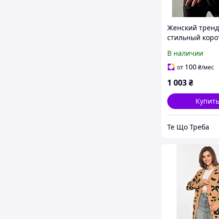
Женский трен
стильный коро
кардиган с пу
В наличии
в полоску беже
цвета 42-46
100
от
₴
/мес
1 003
₴
Купит
Те Що Треба