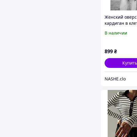
Женский оверс
кардиган в кле
бежевого цвет
В наличии
899
₴
Купит
NASHE.clo