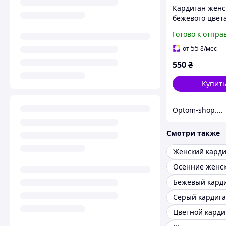
Кардиган женс
бежевого цвета
принтом р.42/
Готово к отпра
212188P
55
от
₴
/мес
550
₴
Купит
Optom-shop.com.ua - Оптовый интернет-магазин: Одежда и обувь оптом, нижнее белье недорого
Смотри также
Женский карди
Бежевый кард
Цветной карди