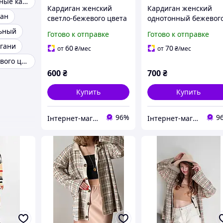
Женские стильные кардиганы
Кардиган женский
Кардиган женский
ган
светло-бежевого цвета
однотонный бежевог
с принтом р.48/50
цвета р.42/46 212610
льный
Готово к отправке
Готово к отправке
212193K
гани
60
70
от
₴
/мес
от
₴
/мес
Кардиган бежевого цвета
600
₴
700
₴
Купить
Купить
96%
9
Інтернет-магазин 100500
Інтернет-магазин 100500