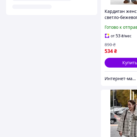
Кардиган женс
светло-бежево
с принтом р.48
Готово к отпра
212193S
53
от
₴
/мес
890
₴
534
₴
Купит
Интернет-магазин Soloveiko.com.ua - одежда и обувь для всей семьи, Украина