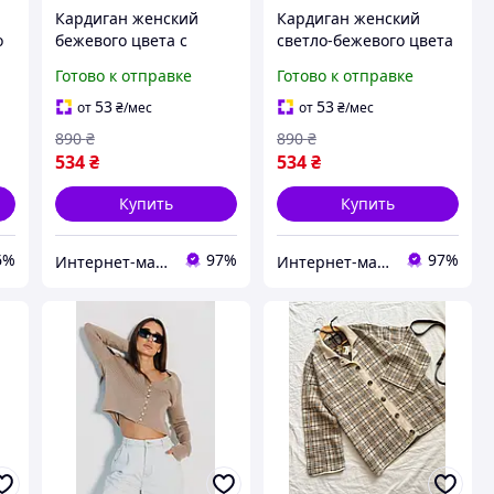
Кардиган женский
Кардиган женский
о
бежевого цвета с
светло-бежевого цвета
K
принтом р.42/46
с принтом р.42/46
Готово к отправке
Готово к отправке
212188S
212190S
53
53
от
₴
/мес
от
₴
/мес
890
₴
890
₴
534
₴
534
₴
Купить
Купить
6%
97%
97%
Интернет-магазин Soloveiko.com.ua - одежда и обувь для всей семьи, Украина
Интернет-магазин Soloveiko.com.ua - одежда и обувь для всей семьи, Украина