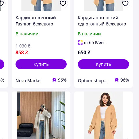
Кардиган женский
Кардиган женский
Fashion бежевого
однотонный бежевого
цвета, размер 38-40,
цвета р.42/46 212610P
В наличии
В наличии
длина 85 см.
65
от
₴
/мес
1 030
₴
858
₴
650
₴
Купить
Купить
6%
96%
96%
Nova Market
Optom-shop.com.ua - Оптовый интернет-магазин: Одежда и обувь оптом, нижнее белье недорого