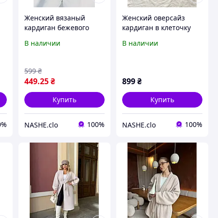
Женский вязаный
Женский оверсайз
кардиган бежевого
кардиган в клеточку
цвета
бежевого цвета
В наличии
В наличии
599
₴
449
.25
₴
899
₴
Купить
Купить
0%
100%
100%
NASHE.clo
NASHE.clo