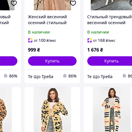
довый
Женский весенний
Стильный трендовый
ткий
осенний стильный
весенний осенний
говицами
кашемировый
женский вязанный
В наличии
В наличии
вого
удлиненный кардиган
бежевого цвета
бежевого цвета 42-54
кардиган 42-54 56-70
100
168
от
₴
/мес
от
₴
/мес
56-70
999
₴
1 676
₴
ь
Купить
Купить
86%
86%
8
Те Що Треба
Те Що Треба