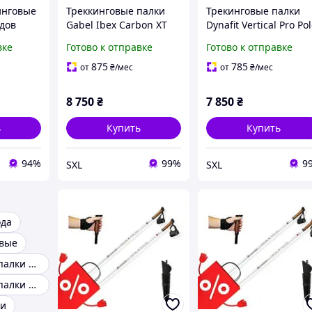
инговые
Треккинговые палки
Трекинговые палки
одов
Gabel Ibex Carbon XT
Dynafit Vertical Pro Po
0 см
карбоновые
карбоновые 110 см
вке
Готово к отправке
Готово к отправке
телескопические 116-
складные для
инизма
135 см для треккинга
трейлраннинга
875
785
от
₴
/мес
от
₴
/мес
походов альпинизма и
альпинизма и походо
ими
гор
8 750
₴
7 850
₴
ь
Купить
Купить
94%
99%
9
SXL
SXL
ода
овые
Треккинговые палки карбон
Треккинговые палки naturehike
ки