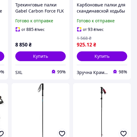
Трекинговые палки
Карбоновые палки для
le
Gabel Carbon Force FLK
скандинавской ходьбы
карбон Kevlar 66 142 см
120 см Adventuridge
Готово к отправке
Готово к отправке
телескопические для
ультралегкие для
походов треккинга ски-
прогулок и походов
885
93
от
₴
/мес
от
₴
/мес
в
альпинизма
1 568
₴
8 850
₴
925
.12
₴
Купить
Купить
9%
99%
98%
SXL
Зручна Крамниця