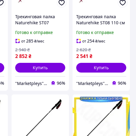
Трекинговая палка
Трекинговая палка
Naturehike ST07
Naturehike ST08 110 см
н
карбоновая 115-135 см
Карбон 4 секции EVA
Готово к отправке
Готово к отправке
A,
190 г складная,
рукоятка бордовая,
Походные палки EVA
Палки для туризма 36
285
254
от
₴
/мес
от
₴
/мес
ручка бордовая
см 150 г
2 940
₴
2 620
₴
2 852
₴
2 541
₴
Купить
Купить
6%
96%
96%
"Marketpleys" - превращайте свои желания в реальность на нашем маркетплейсе!
"Marketpleys" - превращайте свои желания в реальность на нашем маркетплейсе!