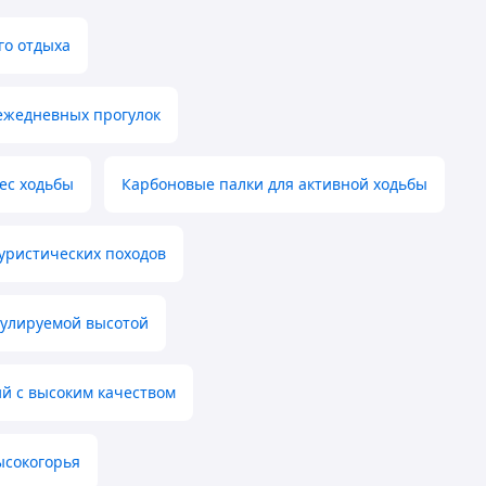
го отдыха
ежедневных прогулок
ес ходьбы
Карбоновые палки для активной ходьбы
уристических походов
гулируемой высотой
й с высоким качеством
ысокогорья