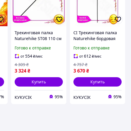
а
Трекинговая палка
CI Трекинговая палка
Naturehike ST08 110 см
Naturehike бордовая
карбоновая для
Top Quality для туризма
Готово к отправке
Готово к отправке
а
туризма бордовая
и горных походов
палка для походов CI-
легкая карбоновая па
554
612
от
₴
/мес
от
₴
/мес
88
CI2-888
4 309
₴
4 757
₴
3 324
₴
3 670
₴
Купить
Купить
7%
95%
95%
КУКУСІК
КУКУСІК