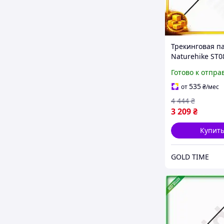
Трекинговая п
Naturehike ST0
карбоновая дл
Готово к отпра
туризма бордо
палка для похо
535
от
₴
/мес
55
4 444
₴
3 209
₴
Купит
GOLD TIME