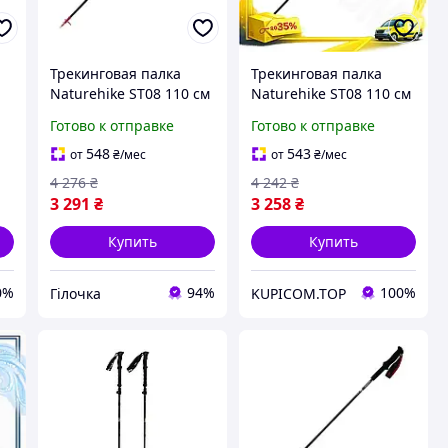
Трекинговая палка
Трекинговая палка
Naturehike ST08 110 см
Naturehike ST08 110 см
карбоновая для
карбоновая для
Готово к отправке
Готово к отправке
туризма бордовая
туризма бордовая
палка для походов VE-
палка для походов KU-
548
543
от
₴
/мес
от
₴
/мес
33
22
4 276
₴
4 242
₴
3 291
₴
3 258
₴
Купить
Купить
0%
94%
100%
Гілочка
KUPICOM.TOP