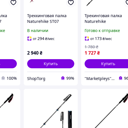
алка
Треккинговая палка
Трекинговая палка
7
Naturehike ST07
Naturehike
змер 99-
NH18D010-Z, 115-135
CNK2300DS010 карбо
вке
В наличии
Готово к отправке
я для
см, бордовая для
51-100 см 3секции EV
еших
туризма и походов
Палки для треккинга
294
173
от
₴
/мес
от
₴
/мес
100см желтая 149г
1 780
₴
2 940
₴
1 727
₴
ь
Купить
Купить
100%
99%
9
ShopTorg
"Marketpleys" - превращайте свои желания в реальность на нашем маркетплейсе!