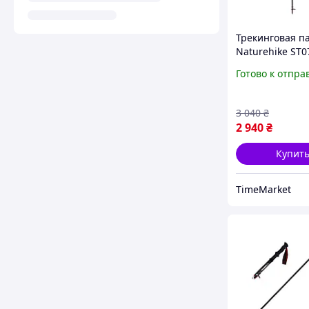
Трекинговая п
Naturehike ST0
NH18D010-Z ра
Готово к отпра
115 см бордова
комфортных п
походов
3 040
₴
2 940
₴
Купит
TimeMarket