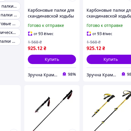
Скандинавские палки из карбона
Карбоновые палки для
Карбоновые палки дл
Туристические палки для ходьбы
скандинавской ходьбы
скандинавской ходьб
115 см легкие
110 см Adventuridge
Палки треккинговые black diamond
Готово к отправке
Готово к отправке
Adventuridge для
ультралегкие для
Палки телескопические для походов
походов и прогулок
походов и прогулок
93
93
от
₴
/мес
от
₴
/мес
Треккинговые палки 125 см
1 568
₴
1 568
₴
925
.12
₴
925
.12
₴
Купить
Купить
98%
9
Зручна Крамниця
Зручна Крамниця