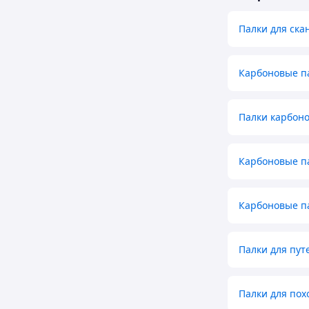
Палки для ска
Карбоновые п
Палки карбон
Карбоновые па
Карбоновые п
Палки для пут
Палки для пох