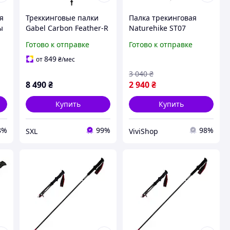
я
Треккинговые палки
Палка трекинговая
ы
Gabel Carbon Feather-R
Naturehike ST07
Snake Carbon 120/130
NH18D010-Z 99-115см
Готово к отправке
Готово к отправке
см для треккинга
бордовая легкая
альпинизма и
телескопическая для
849
от
₴
/мес
длительных горных
пеших походов в горы
3 040
₴
походов
8 490
₴
2 940
₴
Купить
Купить
8%
99%
98%
SXL
ViviShop