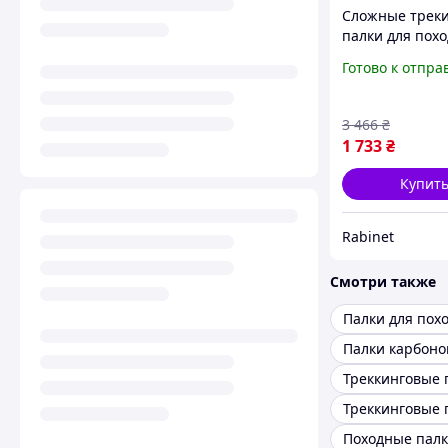
Сложные трек
палки для пох
карбоновые 10
Готово к отпра
туристические
хайкинги альп
облегчены с
3 466
₴
антискользящ
1 733
₴
Купит
Rabinet
Смотри также
Палки для пох
Палки карбон
Походные пал