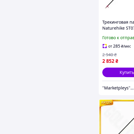
Трекинговая п
Naturehike ST0
NH18D010-Z ка
Готово к отпра
115 см EVA 175
для туризма с
285
от
₴
/мес
34 см 175 г
2 940
₴
2 852
₴
Купит
"Marketpleys" - превращайте свои желания в реальность на нашем маркетплейсе!