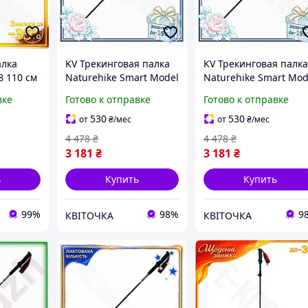
алка
KV Трекинговая палка
KV Трекинговая палк
8 110 см
Naturehike Smart Model
Naturehike Smart Mod
я
110 см бордовая
120 см карбоновая
вке
Готово к отправке
Готово к отправке
вая
туристическая палка
бордовая для туризм
дов GL-
для походов
и походов складная
530
530
от
₴
/мес
от
₴
/мес
карбоновая 99/KVI
99/KVI
4 478
₴
4 478
₴
3 181
₴
3 181
₴
ь
Купить
Купить
99%
98%
9
КВІТОЧКА
КВІТОЧКА