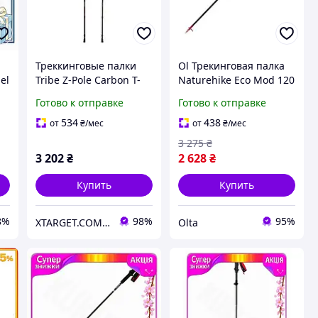
а
Треккинговые палки
Ol Трекинговая палка
el
Tribe Z-Pole Carbon T-
Naturehike Eco Mod 120
ME-0025-plum
см карбоновая
Готово к отправке
Готово к отправке
а
бордовая для туризма
и походов складная
534
438
от
₴
/мес
от
₴
/мес
палк TOP22-G
3 275
₴
3 202
₴
2 628
₴
Купить
Купить
8%
98%
95%
XTARGET.COM.UA
Olta