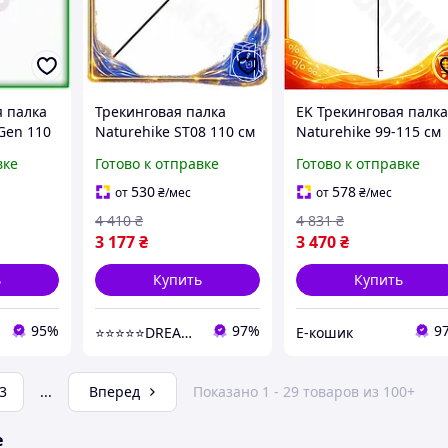
я палка
Трекинговая палка
EK Трекинговая палк
 Gen 110
Naturehike ST08 110 см
Naturehike 99-115 см
 для
карбоновая для
Original Design
вке
Готово к отправке
Готово к отправке
вая
туризма бордовая
бордовая для туризм
дов
палка для походов DM-
и горных походов
530
578
от
₴
/мес
от
₴
/мес
11
легкая HFX17_E
4 410
₴
4 831
₴
3 177
₴
3 470
₴
ь
Купить
Купить
95%
97%
9
⭐️⭐️⭐️⭐️⭐️DREAM ON SHOP
Е-кошик
3
...
Вперед
Показано 1 - 29 товаров из 100+
е