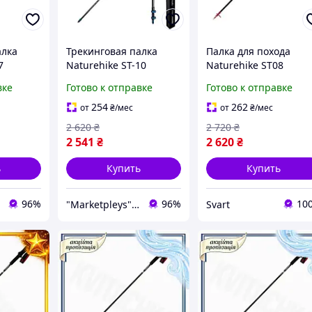
алка
Трекинговая палка
Палка для похода
7
Naturehike ST-10
Naturehike ST08
рбон 99-
карбон регулируемая
NH18D020-Z, 110 см,
вке
Готово к отправке
Готово к отправке
г, Палки
51-110 см 135 г, Палки
бордовая расцветка
кладные
для трекинга карбон
/Svart/ -stunning-
254
262
от
₴
/мес
от
₴
/мес
110 см
products-for-life-
2 620
₴
2 720
₴
2 541
₴
2 620
₴
ь
Купить
Купить
96%
96%
10
"Marketpleys" - превращайте свои желания в реальность на нашем маркетплейсе!
Svart