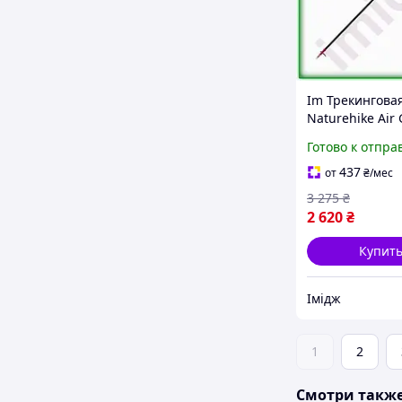
Im Трекингова
Naturehike Air
см карбоновая
Готово к отпра
туризма бордо
палка для похо
437
от
₴
/мес
IMD22/G
3 275
₴
2 620
₴
Купит
Імідж
1
2
Смотри такж