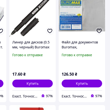
я
Линер для дисков (0.5
Файл для документов
т.
мм, черный) Buromax
Buromax,
CD/DVD/BD BM.8702-01
полипропилен, глянец,
Готово к отправке
Готово к отправке
А4+, 30мкм, 100шт.,
BM.3800-y
17
.60
₴
126
.50
₴
Купить
Купить
9%
97%
97%
Exact. Точность в работе. Свобода в творчестве.
Exact. Точность в работе. Свобода в творчестве.