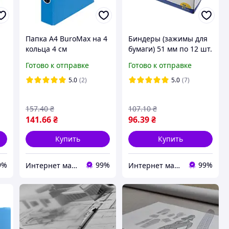
Папка А4 BuroMax на 4
Биндеры (зажимы для
кольца 4 см
бумаги) 51 мм по 12 шт.
двусторонняя синяя
в карт. коробці
Готово к отправке
Готово к отправке
BM.3106-02
Buromax BM.5301
5.0
(2)
5.0
(7)
157
.40
₴
107
.10
₴
141
.66
₴
96
.39
₴
Купить
Купить
9%
99%
99%
Интернет магазин ТерЛайн
Интернет магазин ТерЛайн