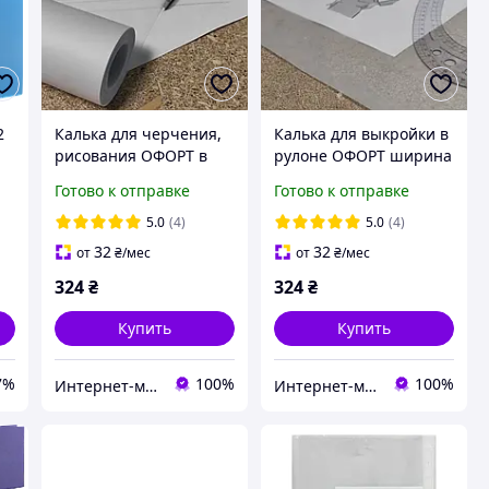
2
Калька для черчения,
Калька для выкройки в
рисования ОФОРТ в
рулоне ОФОРТ ширина
рулоне ширина 84 см
84 см длина 10 м
Готово к отправке
Готово к отправке
длина 10 м плотность
плотность 52 г/м2
52 г/м2 (6783)
(6786)
5.0
(4)
5.0
(4)
32
32
от
₴
/мес
от
₴
/мес
324
₴
324
₴
Купить
Купить
7%
100%
100%
Интернет-магазин RevaTorg
Интернет-магазин RevaTorg