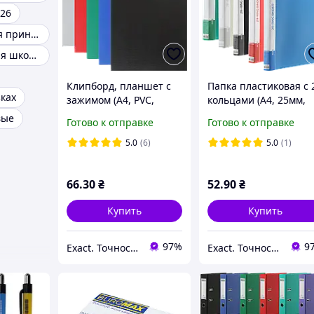
26
Фотобумага для принтера
Канцтовары для школы
Клипборд, планшет с
Папка пластиковая с 
зках
зажимом (А4, PVC,
кольцами (А4, 25мм,
ассортимент цветов)
ассортимент цветов)
вые
Готово к отправке
Готово к отправке
Buromax BM.3411-99
Buromax Jobmax
BM.3161-99
5.0
(6)
5.0
(1)
66
.30
₴
52
.90
₴
Купить
Купить
97%
9
Exact. Точность в работе. Свобода в творчестве.
Exact. Точность в работе. Свобода в творчестве.