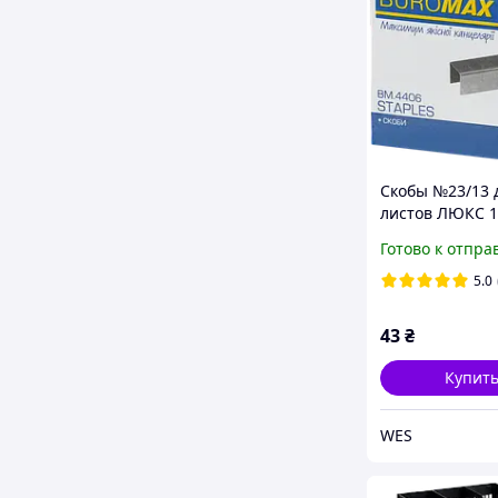
Скобы №23/13 
листов ЛЮКС 
Buromax BM.44
Готово к отпра
5.0
43
₴
Купит
WES