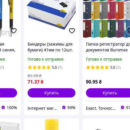
ая
Биндеры (зажимы для
Папка-регистратор д
 синяя,
бумаги) 41мм по 12шт.
документов Buromax
я
в карт.коробке Buromax
Elite, А4, 70/75мм,
вке
Готово к отправке
Готово к отправке
BM.5302
арочный механизм,
двусторонний,
(1)
5.0
(1)
5.0
(1)
ассортимент цветов,
81
.10
₴
BM.3001
71
.37
₴
90
.95
₴
ь
Купить
Купить
100%
99%
9
Інтернет магазин "Папірко"
Exact. Точность в работе. Свобода в творчестве.