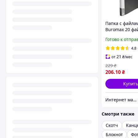
Папка с файла
Buromax 20 фа
черная BM.361
Готово к отпра
4.8
21
от
₴
/мес
229
₴
206
.10
₴
Купит
Интернет магазин ТерЛайн
Смотри также
Скотч
Канц
Блокнот
Фо