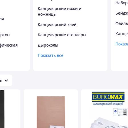
я
Набор
Канцелярские ножи и
Бейдж
ножницы
ля
Файлы
Канцелярский клей
Канце
артон
Канцелярские степлеры
Показ
фическая
Дыроколы
Показать все
ь