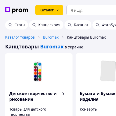
Каталог
Скотч
Канцелярия
Блокнот
Фотобу
Каталог товаров
Buromax
Канцтовары Buromax
Канцтовары
Buromax
в Украине
Детское творчество и
Бумага и бума
рисование
изделия
Товары для детского
Конверты
творчества