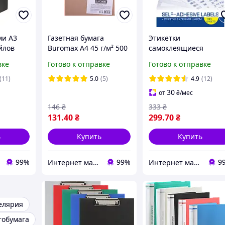
ми А3
Газетная бумага
Этикетки
йлов
Buromax А4 45 г/м² 500
самоклеящиеся
0-01
листов BM.27261500
BuroMax 210×297 мм
вке
Готово к отправке
Готово к отправке
100 листов, бумага
самоклеющаяся
(11)
5.0
(5)
4.9
(12)
формат А4 BM.2810
30
от
₴
/мес
146
₴
333
₴
131
.40
₴
299
.70
₴
ь
Купить
Купить
99%
99%
9
Интернет магазин ТерЛайн
Интернет магазин ТерЛайн
елярия
тобумага