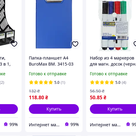
ги,
Папка-планшет А4
Набор из 4 маркеров
 в 1,
BuroMax BM. 3415-03
для магн. досок (черн.
0,
синяя с зажимом PVC
син, зел., красн.),
вке
Готово к отправке
Готово к отправке
BM.8800-94
(2)
5.0
(1)
5.0
(4)
132
₴
56
.50
₴
118
.80
₴
50
.85
₴
ь
Купить
Купить
99%
99%
9
Интернет магазин ТерЛайн
Интернет магазин ТерЛайн