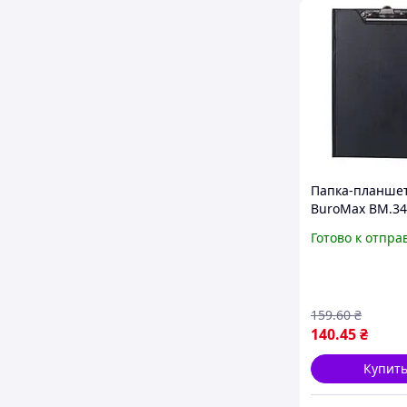
Папка-планшет
BuroMax BM.34
черная с зажи
Готово к отпра
159
.60
₴
140
.45
₴
Купит