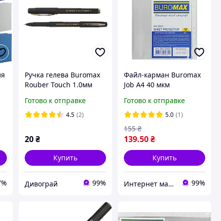
ля
Ручка гелева Buromax
Файл-карман Buromax
Rouber Touch 1.0мм
Job А4 40 мкм
Синя (BM.8337-01)
глянцевый
Готово к отправке
Готово к отправке
прозрачный 100 шт
BM.3805
4.5
(2)
5.0
(1)
155
₴
20
₴
139
.50
₴
Купить
Купить
7%
99%
99%
Дивограй
Интернет магазин ТерЛайн