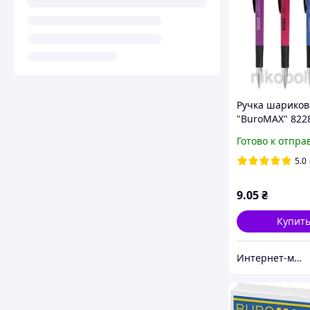
Ручка шариков
"BuroMAX" 8228
автоматическа
Готово к отпра
5.0
9
.05
₴
Купит
Интернет-магазин NikopoL - канцтовары для школы и офиса