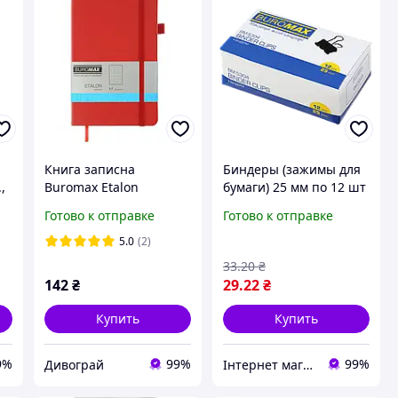
Книга записна
Биндеры (зажимы для
,
Buromax Etalon
бумаги) 25 мм по 12 шт
125*195мм 96 аркушів
в карт. коробке
Готово к отправке
Готово к отправке
у крапку обкладинка
Buromax ВМ.5304
штучна шкіра Червона
5.0
(2)
(BM.291360-05)
33
.20
₴
142
₴
29
.22
₴
Купить
Купить
9%
99%
99%
Дивограй
Інтернет магазин "Папірко"