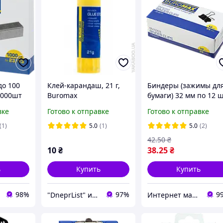
до 100
Клей-карандаш, 21 г,
Биндеры (зажимы дл
1000шт
Buromax
бумаги) 32 мм по 12 ш
06
в карт. коробці
вке
Готово к отправке
Готово к отправке
Buromax BM.5303
(1)
5.0
(1)
5.0
(2)
42
.50
₴
10
₴
38
.25
₴
ь
Купить
Купить
98%
97%
9
"DneprList" интернет магазин
Интернет магазин ТерЛайн