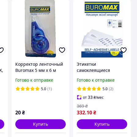
Корректор ленточный
Этикетки
X,
Buromax 5 мм х 6 м
самоклеящиеся
.,
карт.блистер с
BuroMax 10 шт. на
Готово к отправке
Готово к отправке
европодвесом 1079
листе А4 (100 арк. /1000
этикеток), бумага
5.0
(1)
5.0
(2)
самоклеющаяся
33
от
₴
/мес
BM.2822
369
₴
20
₴
332
.10
₴
Купить
Купить