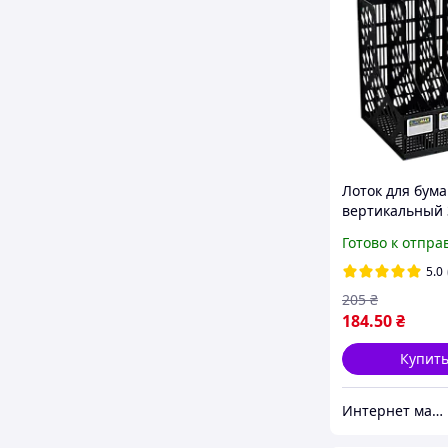
Лоток для бума
вертикальный 3
черный BM.610
Готово к отпра
BUROMAX
5.0
205
₴
184
.50
₴
Купит
Интернет магазин ТерЛайн