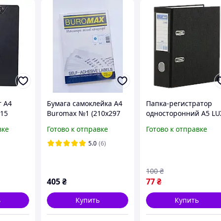
 А4
Бумага самоклейка А4
Папка-регистратор
15
Buromax №1 (210х297
односторонний А5 LU
мом PVC
мм)
JOBMAX, ширина 7 см
вке
Готово к отправке
Готово к отправке
черный, BM. 3013-01
E30724-01
5.0
(6)
100
₴
405
₴
77
₴
ь
Купить
Купить