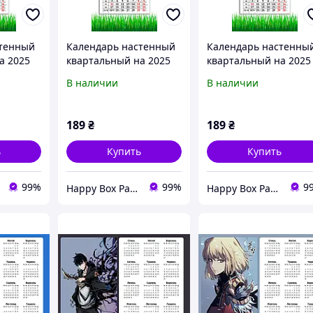
стенный
Календарь настенный
Календарь настенны
а 2025
квартальный на 2025
квартальный на 2025
ужины,
год, на три пружины,
год, на три пружины,
В наличии
В наличии
идение
Apriori, Евровидение
Apriori, Евровидение
on 2025»
2025, «Eurovision 2025»
2025, Евровидение
овидение
, Музыка, Евровидение
189
₴
189
₴
ь
Купить
Купить
99%
99%
9
Happy Box Party
Happy Box Party