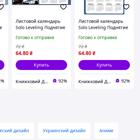
Листовой календарь
Листовой календарь
ие
Solo Leveling Поднятие
Solo Leveling Поднятие
уровня в одиночку А3
уровня в одиночку А3
Готово к отправке
Готово к отправке
на 2026 год (19277)
на 2026 год (19276)
72
₴
72
₴
64
.80
₴
64
.80
₴
Купить
Купить
2%
92%
92%
Книжковий Дім
Книжковий Дім
еский дизайн
Украинский дизайн
Аниме