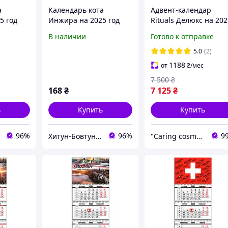
а
Календарь кота
Адвент-календар
5 год
Инжира на 2025 год
Rituals Делюкс на 202
кий)
(Буквы)
Rituals Deluxe Advent
В наличии
Готово к отправке
Calendar, 24 сюрприз
от Rituals, Нидерлан
5.0
(2)
1188
от
₴
/мес
7 500
₴
168
₴
7 125
₴
ь
Купить
Купить
96%
96%
9
Хитун-Бовтун - книги та вініл
"Caring cosmetics." Интернет-магазин.