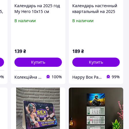
Календарь на 2025 год
Календарь настенный
5,
My Hero 10х15 см
квартальный на 2025
мхукбеж2025
год, на три пружины,
В наличии
В наличии
а
Apriori, Евровидение
ды
2025, «Eurovision 2025»
, Музыка, Евровидение
139
₴
189
₴
Купить
Купить
9%
100%
99%
Колекційна сувенірна продукція торгової марки "Тур-Колекшн"
Happy Box Party