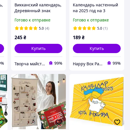
ь,
Викканский календарь,
Календарь настенный
Деревянный знак
на 2025 год на 3
Колеса Года,
пружины СБУ
Готово к отправке
Готово к отправке
,
Языческий календарь,
Викка, Ведьмовский
5.0
(4)
5.0
(1)
декор на стену
245
₴
189
₴
Купить
Купить
9%
99%
99%
Творча майстерня "WoollyFox"
Happy Box Party