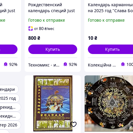
й
Рождественский
Календарь карманны
ий Just
календарь специй Just
на 2025 год "Слава Бо
 2025
Spices Small на 2025
на висоті, і на землі
вке
Готово к отправке
Готово к отправке
специй в
год, 24 смеси специй в
мир"
ов, с 24
формате образцов, с 24
80
от
₴
/мес
ми
универсальными
800
₴
10
₴
рецептами н
ь
Купить
Купить
92%
92%
10
Техномикс - интернет - магазин качественной техники, электроники и других товаров для дома и работы
Колекційна сувенірна продукція торгової марки "Тур-Колекшн"
лендари
2025 год
Настольные перекидные календари
Календари перекидные
тер 2026