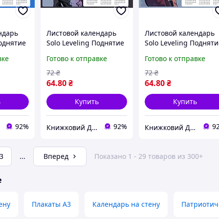
ндарь
Листовой календарь
Листовой календарь
Поднятие
Solo Leveling Поднятие
Solo Leveling Поднят
чку А3
уровня в одиночку А3
уровня в одиночку А3
вке
Готово к отправке
Готово к отправке
280)
на 2026 год (19279)
на 2026 год (19278)
72
₴
72
₴
64
.80
₴
64
.80
₴
ь
Купить
Купить
92%
92%
9
Книжковий Дім
Книжковий Дім
3
...
Вперед
Показано 1 - 29 товаров из 300+
е
ену
Плакаты А3
Календарь на стену
Патриотич