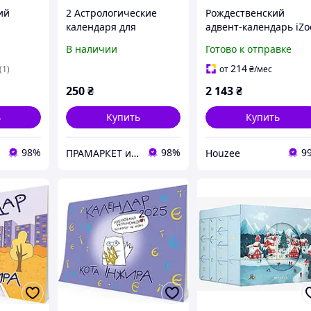
ий
2 Астрологические
Рождественский
календаря для
адвент-календарь iZo
5 год (
Украины на 2025 год (
для мужчин с
В наличии
Готово к отправке
е ),
на украинском и
инструментами и
дарь
русском языках ), Елена
гаджетами на 2025 го
214
(1)
от
₴
/мес
Осипенко
250
₴
2 143
₴
ь
Купить
Купить
98%
98%
9
ПРАМАРКЕТ интернет магазин
Houzee