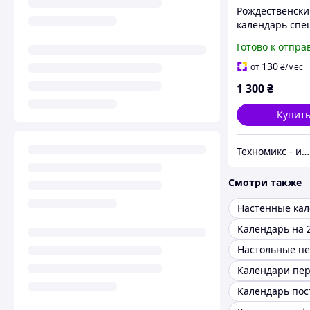
Рождественски
календарь спец
Spices Small на
Готово к отпра
год, 24 смеси 
формате образц
130
от
₴
/мес
универсальны
1 300
₴
рецептами н
Купит
Техномикс - интернет - магазин качественной техники, электроники и других товаров для дома и работы
Смотри также
Настенные ка
Календарь на 
Календарь пос