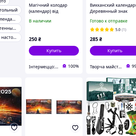
ото
Магічний колодар
Викканский календар
стольный
(календар) від
Деревянный знак
зелейників Сіверщини
Колеса Года,
Настольный календарь домик
В наличии
Готово к отправке
на 2025 рік
Языческий календарь
Календарь настенный а1
Викка, Ведьмовский
5.0
(1)
декор на стену
Оригинальные настольные календари
250
₴
285
₴
Купить
Купить
100%
9
Інтермеццо: інтернет-крамниця книг та сувенірів з Чернігова
Творча майстерня "WoollyFox"