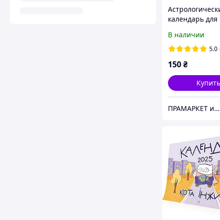
Астрологическ
календарь для
Украины на 202
В наличии
на русском язык
Лунный кален
5.0
Осипенко
150
₴
Купит
ПРАМАРКЕТ интернет магазин