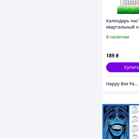
Календарь на
квартальный н
год, на три пр
В наличии
Apriori, Евров
2025, «Eurovisi
, Музыка, Евр
189
₴
Купит
Happy Box Party