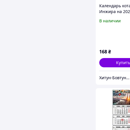
Календарь кот
Инжира на 202
(Урбанистичес
В наличии
168
₴
Купит
Хитун-Бовтун - книги та вініл