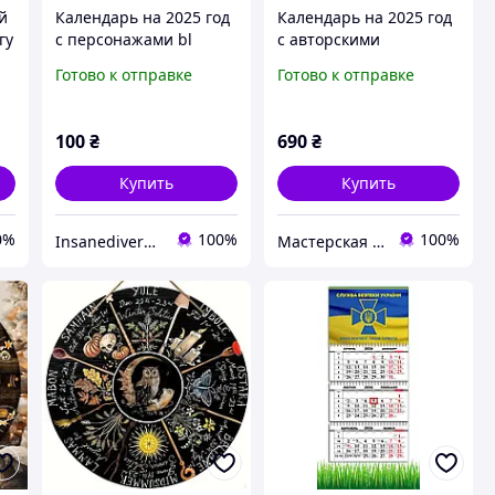
й
Календарь на 2025 год
Календарь на 2025 год
гу
с персонажами bl
с авторскими
манхв (А5)
иллюстрациями
Готово к отправке
Готово к отправке
100
₴
690
₴
Купить
Купить
0%
100%
100%
Insanediversity
Мастерская Ирпень