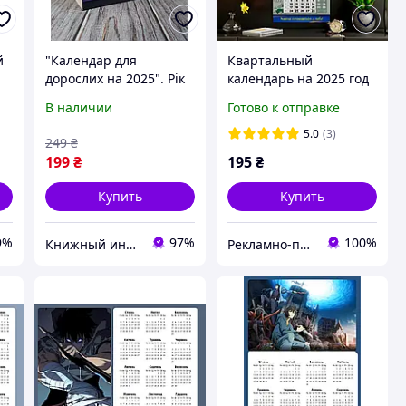
й
"Календар для
Квартальный
дорослих на 2025". Рік
календарь на 2025 год
насолоди один одним
"Украинский воин"
В наличии
Готово к отправке
5.0
(3)
249
₴
199
₴
195
₴
Купить
Купить
9%
97%
100%
Книжный интернет-магазин "BestBook"
Рекламно-производственная группа "ПРІНТМАКС"