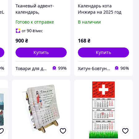
Тканевый адвент-
Календарь кота
eL
календарь,
Инжира на 2025 год
наполняется
(Патриотический)
Готово к отправке
В наличии
высококачественный
д
подвесной хлопковый
90
от
₴
/мес
календарь на 2025 год
900
₴
168
₴
Купить
Купить
9%
99%
96%
Товари для дому
Хитун-Бовтун - книги та вініл