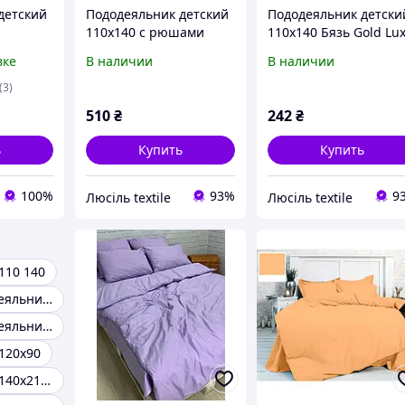
детский
Пододеяльник детский
Пододеяльник детски
110х140 с рюшами
110х140 Бязь Gold Lu
Бязь Gold Luxe на
без застежки белый
вке
В наличии
В наличии
молнии пудра
(3)
510
₴
242
₴
ь
Купить
Купить
100%
93%
9
Люсіль textile
Люсіль textile
110 140
Детский пододеяльник 110 140
Детский пододеяльник 100х140
120х90
Пододеяльник 140х210 детский