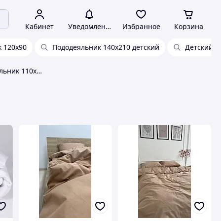
Кабинет
Уведомления
Избранное
Корзина
 120х90
Пододеяльник 140х210 детский
Детский п
Качественный пододеяльник 110х140 в детскую кроватку