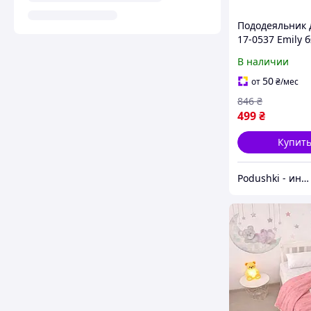
Пододеяльник 
17-0537 Emily 
MirSon пододе
В наличии
110х140 см
50
от
₴
/мес
846
₴
499
₴
Купит
Podushki - интернет-магазин Подушки