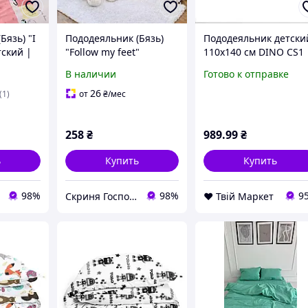
Бязь) "I
Пододеяльник (Бязь)
Пододеяльник детски
тский |
"Follow my feet"
110х140 см DINO CS1
детский | 110х140 см
COSAS Зеленый D7-
В наличии
Готово к отправке
2026
26
(1)
от
₴
/мес
258
₴
989
.99
₴
ь
Купить
Купить
98%
98%
9
Скриня Господині
❤️ Твій Маркет