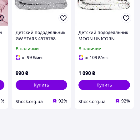
й
Детский пододеяльник
Детский пододеяльник
GW STARS 4576768
MOON UNICORN
4576776
В наличии
В наличии
0
99
109
от
₴
/мес
от
₴
/мес
990
₴
1 090
₴
Купить
Купить
1%
92%
92%
Shock.org.ua
Shock.org.ua