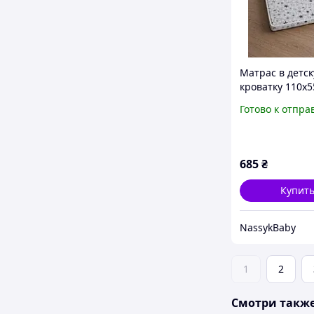
Матрас в детс
кроватку 110х5
Готово к отпра
685
₴
Купит
NassykBaby
1
2
Смотри такж