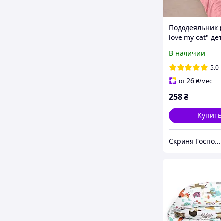
Пододеяльник (
love my cat" де
110х140 см
В наличии
5.0
26
от
₴
/мес
258
₴
Купит
Скриня Господині