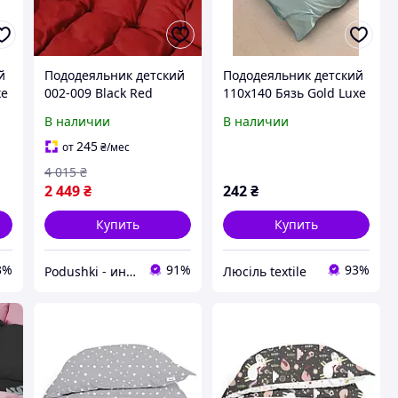
й
Пододеяльник детский
Пододеяльник детский
xe
002-009 Black Red
110х140 Бязь Gold Luxe
фланель MirSon
без застежки голубой
В наличии
В наличии
пододеяльник 110х140
см
245
от
₴
/мес
4 015
₴
2 449
₴
242
₴
Купить
Купить
3%
91%
93%
Podushki - интернет-магазин Подушки
Люсіль textile