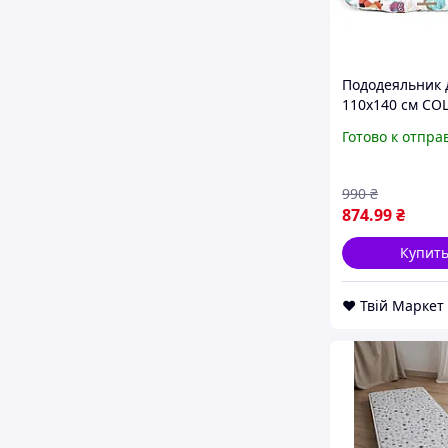
Пододеяльник 
110х140 см CO
ANIMALS COSA
Готово к отпра
Бежевый D7-2
990
₴
874
.99
₴
Купит
❤️ Твій Маркет