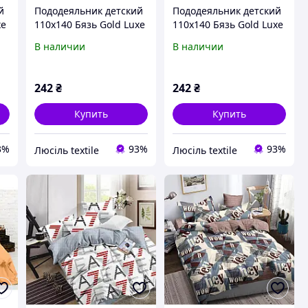
й
Пододеяльник детский
Пододеяльник детский
xe
110х140 Бязь Gold Luxe
110х140 Бязь Gold Luxe
без застежки кофе с
без застежки капучино
В наличии
В наличии
молоком
242
₴
242
₴
Купить
Купить
3%
93%
93%
Люсіль textile
Люсіль textile