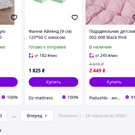
кую
Фанни Айленд (9 см)
Пододеяльник детски
5
120*60 С кокосом.
002-008 Black Pink
Детский матрас в
фланель MirSon
вке
Готово к отправке
В наличии
кроватку для
пододеяльник 110х14
новорожденного
см
182
245
от
₴
/мес
от
₴
/мес
ортопедический
4 015
₴
1 825
₴
2 449
₴
ь
Купить
Купить
100%
100%
9
Dz-mattress
Podushki - интернет-магазин Подушки
3
...
Вперед
Показано 1 - 29 товаров из 9000+
е