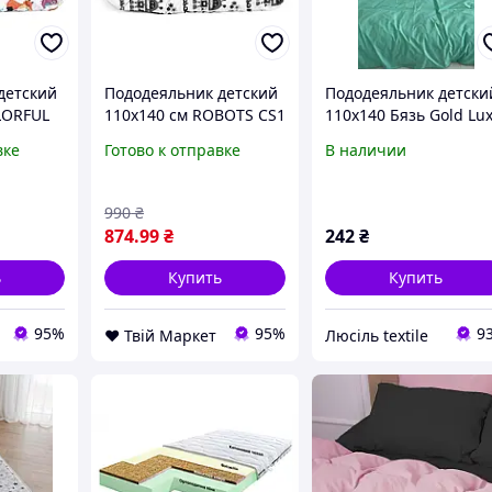
детский
Пододеяльник детский
Пододеяльник детски
LORFUL
110х140 см ROBOTS CS1
110х140 Бязь Gold Lu
S
COSAS серый D7-2026
без застежки мята
вке
Готово к отправке
В наличии
026
990
₴
874
.99
₴
242
₴
ь
Купить
Купить
95%
95%
9
❤️ Твій Маркет
Люсіль textile