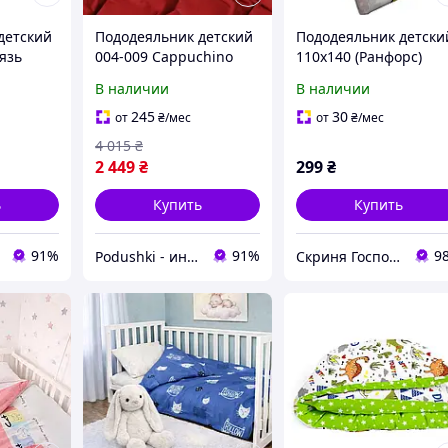
детский
Пододеяльник детский
Пододеяльник детски
бязь
004-009 Cappuchino
110х140 (Ранфорс)
яльник
Red фланель MirSon
В наличии
В наличии
пододеяльник 110х140
см
245
30
от
₴
/мес
от
₴
/мес
4 015
₴
2 449
₴
299
₴
ь
Купить
Купить
91%
91%
9
Podushki - интернет-магазин Подушки
Скриня Господині