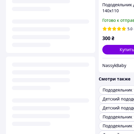
Пододеяльник 
140х110
Готово к отпра
5.0
300
₴
Купит
NassykBaby
Смотри также
Пододеяльник 
Пододеяльник 