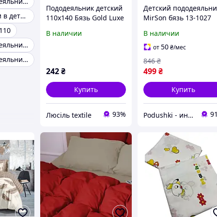
Детский пододеяльник 120х180
Пододеяльник детский
Детский пододеяльни
Пододеяльники в детскую кроватку
110х140 Бязь Gold Luxe
MirSon бязь 13-1027
без застежки лаванда
Colombo оранжевый
110
В наличии
В наличии
пододеяльник 110х14
Детский пододеяльник 120х90
см
50
от
₴
/мес
Детский пододеяльник 110х140 см
846
₴
242
₴
499
₴
Купить
Купить
93%
9
Люсіль textile
Podushki - интернет-магазин Подушки