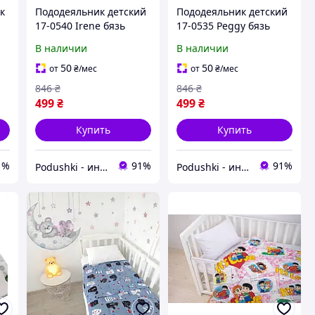
к
Пододеяльник детский
Пододеяльник детский
17-0540 Irene бязь
17-0535 Peggy бязь
MirSon пододеяльник
MirSon пододеяльник
В наличии
В наличии
0
110х140 см
110х140 см
50
50
от
₴
/мес
от
₴
/мес
846
₴
846
₴
499
₴
499
₴
Купить
Купить
1%
91%
91%
Podushki - интернет-магазин Подушки
Podushki - интернет-магазин Подушки