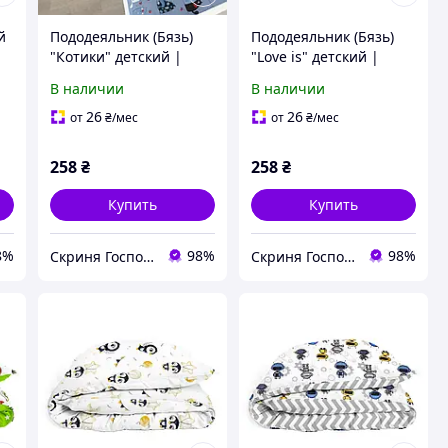
й
Пододеяльник (Бязь)
Пододеяльник (Бязь)
"Котики" детский |
"Love is" детский |
110х140 см
110х140 см
В наличии
В наличии
26
26
от
₴
/мес
от
₴
/мес
258
₴
258
₴
Купить
Купить
8%
98%
98%
Скриня Господині
Скриня Господині