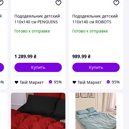
й
Пододеяльник детский
Пододеяльник детский
110х140 см PENGUINS
110х140 см ROBOTS
COSAS белый D7-2026
COSAS белый D7-2026
Готово к отправке
Готово к отправке
1 289
.99
₴
989
.99
₴
Купить
Купить
5%
95%
95%
❤️ Твій Маркет
❤️ Твій Маркет