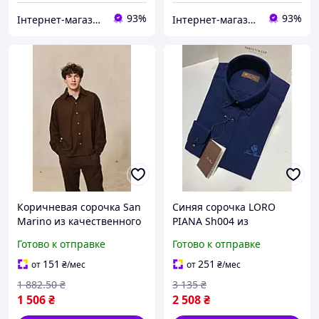
93%
93%
Інтернет-магазин Look 100 Clothes
Інтернет-магазин Look 100 Clothes
Коричневая сорочка San
Синяя сорочка LORO
Marino из качественного
PIANA Sh004 из
материала для мужчин
качественного материала
Готово к отправке
Готово к отправке
идеальна для осеннего
с длинным рукавом
сезона
идеальна для осени
151
251
от
₴
/мес
от
₴
/мес
1 882
.50
₴
3 135
₴
1 506
₴
2 508
₴