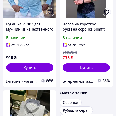
Рубашка RT002 для
Чоловіча короткос
мужчин из качественного
рукавна сорочка Slimfit
материала с длинным
синього кольору з
В наличии
В наличии
рукавом и классическим
якісного матеріалу для
воротником синего цвета
стильного образу
91
78
от
₴
/мес
от
₴
/мес
968
.75
₴
910
₴
775
₴
Купить
Купить
86%
86%
Інтернет-магазин Cool Top
Інтернет-магазин Cool Top
Смотри также
Сорочки
Рубашка серая