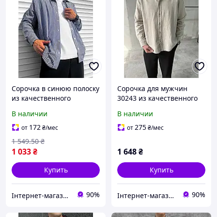
Сорочка в синюю полоску
Сорочка для мужчин
из качественного
30243 из качественного
материала стильная и
материала в черном
В наличии
В наличии
модная для
цвете размер L для
повседневного ношения
повседневной носки
172
275
от
₴
/мес
от
₴
/мес
1 549
.50
₴
1 033
₴
1 648
₴
Купить
Купить
90%
90%
Інтернет-магазин ALL CLOTHES
Інтернет-магазин ALL CLOTHES