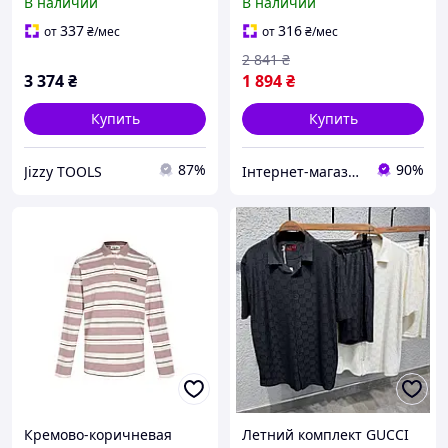
В наличии
В наличии
KitShSh008 из
и качественным
качественного материала
материалом для
337
316
от
₴
/мес
от
₴
/мес
для стильного образа
стильного образа
2 841
₴
3 374
₴
1 894
₴
Купить
Купить
87%
90%
Jizzy TOOLS
Інтернет-магазин ALL CLOTHES
Кремово-коричневая
Летний комплект GUCCI