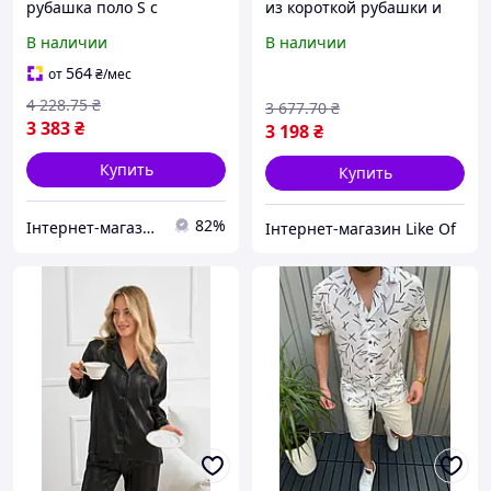
рубашка поло S с
из короткой рубашки и
логотипом Miu Miu
шортов для стильных
В наличии
В наличии
классический воротник
мужчин KitShS005 из
хлопковый пике
качественного материала
564
от
₴
/мес
дышащий материал
4 228
.75
₴
3 677
.70
₴
3 383
₴
3 198
₴
Купить
Купить
82%
Інтернет-магазин TOOLS MAX
Інтернет-магазин Like Of