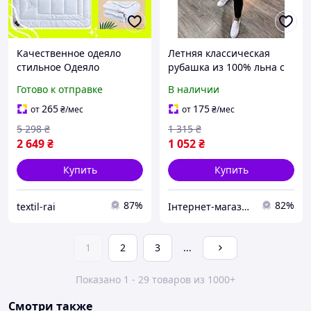
Качественное одеяло
Летняя классическая
стильное Одеяло
рубашка из 100% льна с
дышащее комфортное
длинным рукавом
Готово к отправке
В наличии
Одеяла из мягкого
дышащий комфортный
материала Самые теплые
материал для мужчин
265
175
от
₴
/мес
от
₴
/мес
одеяла
LinenStyle
5 298
₴
1 315
₴
2 649
₴
1 052
₴
Купить
Купить
87%
82%
textil-rai
Інтернет-магазин TOOLS MAX
1
2
3
...
Показано 1 - 29 товаров из 1000+
Смотри также