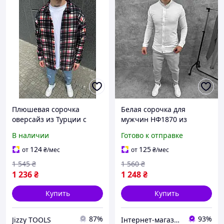
Плюшевая сорочка
Белая сорочка для
оверсайз из Турции с
мужчин НФ1870 из
качественным
качественного материала
В наличии
Готово к отправке
материалом в размерах S
для повседневной носки
M L XL для комфортного
на любой сезон
124
125
от
₴
/мес
от
₴
/мес
ношения
1 545
₴
1 560
₴
1 236
₴
1 248
₴
Купить
Купить
87%
93%
Jizzy TOOLS
Інтернет-магазин Look 100 Clothes