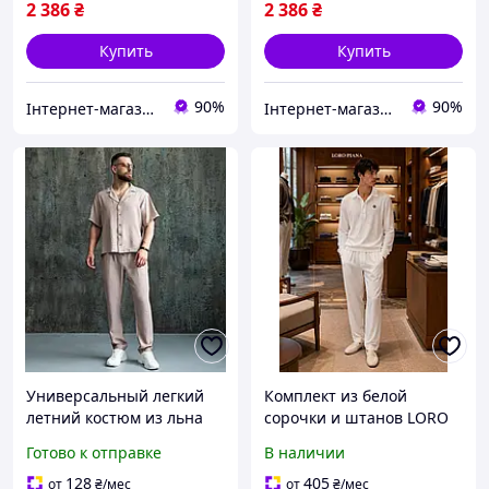
2 386
₴
2 386
₴
Купить
Купить
90%
90%
Інтернет-магазин ALL CLOTHES
Інтернет-магазин ALL CLOTHES
Универсальный легкий
Комплект из белой
летний костюм из льна
сорочки и штанов LORO
современный удобный
PIANA KitShSh013 из
Готово к отправке
В наличии
для активных мужчин на
качественного материала
каждый день из
для стильного образа
128
405
от
₴
/мес
от
₴
/мес