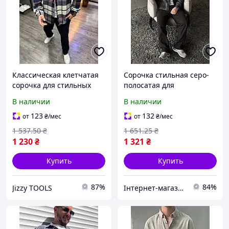
Классическая клетчатая
Сорочка стильная серо-
сорочка для стильных
полосатая для
мужчин от бренда
повседневной носки из
В наличии
В наличии
SuperDry с короткими
легкого дышащего
рукавами и
материала мужская
123
132
от
₴
/мес
от
₴
/мес
качественным
1 537
.50
₴
1 651
.25
₴
материалом
1 230
₴
1 321
₴
Купить
Купить
87%
84%
Jizzy TOOLS
Інтернет-магазин MEGA TOOLS