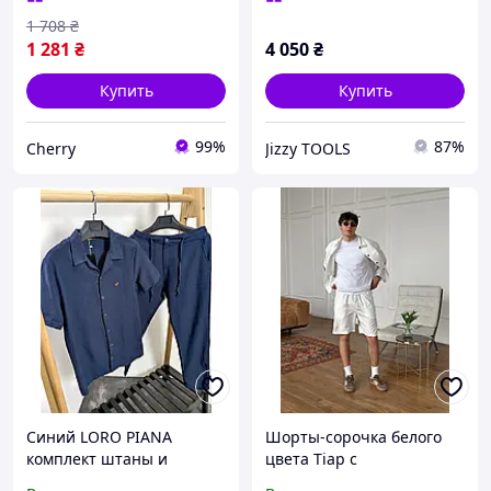
качественных
1 708
₴
материалов
1 281
₴
4 050
₴
Купить
Купить
99%
87%
Cherry
Jizzy TOOLS
Синий LORO PIANA
Шорты-сорочка белого
комплект штаны и
цвета Тіар с
короткая рубашка
оригинальным дизайном