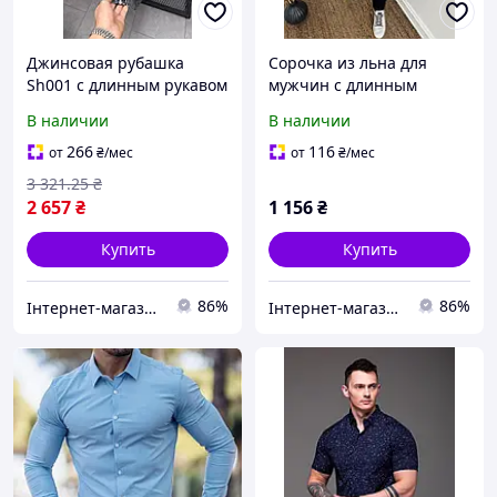
Джинсовая рубашка
Сорочка из льна для
Sh001 с длинным рукавом
мужчин с длинным
для мужчин из
рукавом натурального
В наличии
В наличии
качественного материала
цвета из качественного
в стильном дизайне
льняного материала
266
116
от
₴
/мес
от
₴
/мес
3 321
.25
₴
2 657
₴
1 156
₴
Купить
Купить
86%
86%
Інтернет-магазин Cool Top
Інтернет-магазин Cool Top