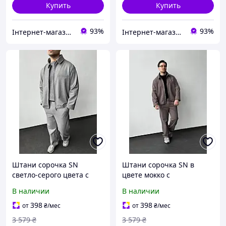
Купить
Купить
93%
93%
Інтернет-магазин Look 100 Clothes
Інтернет-магазин Look 100 Clothes
Штани сорочка SN
Штани сорочка SN в
светло-серого цвета с
цвете мокко с
качественным
качественным
В наличии
В наличии
материалом для
материалом и стильным
повседневного
дизайном для
398
398
от
₴
/мес
от
₴
/мес
использования и
повседневного
3 579
₴
3 579
₴
комфорта
использования