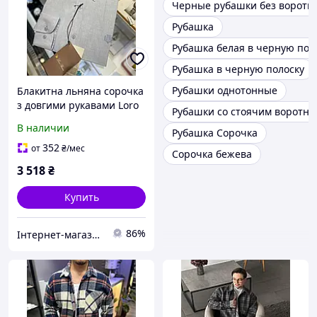
Черные рубашки без воротн
Рубашка
Рубашка белая в черную пол
Рубашка в черную полоску
Рубашки однотонные
Блакитна льняна сорочка
з довгими рукавами Loro
Рубашки со стоячим воротни
Piana стильна для
В наличии
Рубашка Сорочка
теплого сезону з якісного
матеріалу
352
от
₴
/мес
Сорочка бежева
3 518
₴
Купить
86%
Інтернет-магазин Cool Top