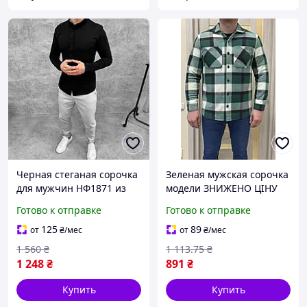
Черная стеганая сорочка
Зеленая мужская сорочка
для мужчин НФ1871 из
модели ЗНИЖЕНО ЦІНУ
качественного материала
из качественного
Готово к отправке
Готово к отправке
для осеннего сезона
материала для весеннего
сезона
125
89
от
₴
/мес
от
₴
/мес
1 560
₴
1 113
.75
₴
1 248
₴
891
₴
Купить
Купить