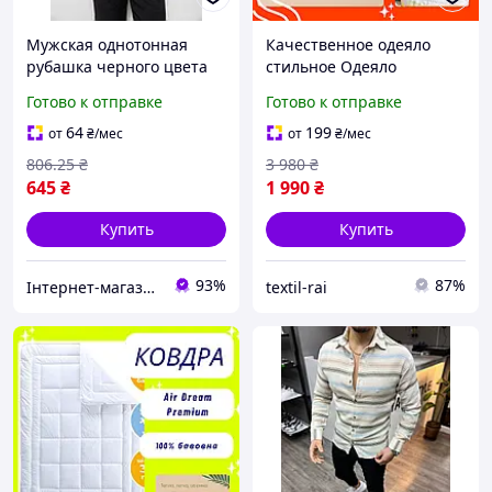
Мужская однотонная
Качественное одеяло
рубашка черного цвета
стильное Одеяло
186R2072 из
дышащее комфортное
Готово к отправке
Готово к отправке
качественного материала
Самые теплые одеяла
для повседневной носки
Одеяла из мягкого
64
199
от
₴
/мес
от
₴
/мес
материала
806
.25
₴
3 980
₴
645
₴
1 990
₴
Купить
Купить
93%
87%
Інтернет-магазин Look 100 Clothes
textil-rai