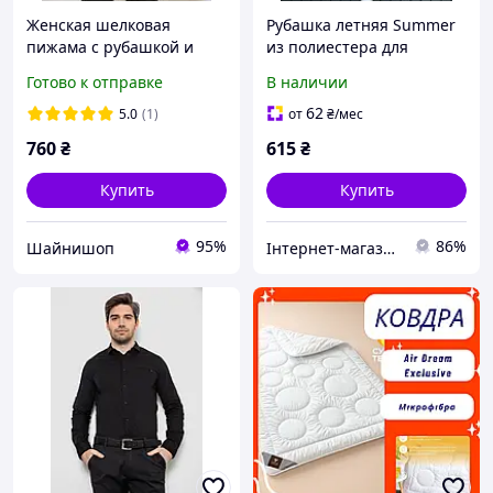
Женская шелковая
Рубашка летняя Summer
пижама с рубашкой и
из полиестера для
штанами, черная
комфортного отдыха в
Готово к отправке
В наличии
атласная пижама двойка,
теплую погоду с легким и
свободный крой
дышащим материалом
62
5.0
(1)
от
₴
/мес
760
₴
615
₴
Купить
Купить
95%
86%
Шайнишоп
Інтернет-магазин Cool Top