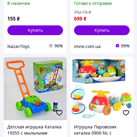
В наличии
Готово к отправке
механічний,
Хэллоу Китти мультгерой
підсвічування, пляшечка
/ Пузырьковое шоу для
792
.73
₴
з розчином, на листі
детей
155
₴
699
₴
Купить
Купить
96%
99%
NazariToys
imne.com.ua
Детская игрушка Каталка
Игрушка Паровозик
19355 с мыльными
каталка 0900-NL с