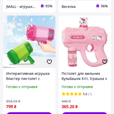
95%
96%
JMALL - игрушки и товары для детей
Веселка
Интерактивная игрушка
Пістолет для мильних
бластер пистолет с
бульбашок Кіті. Іграшка з
мыльными пузырями для
Мильними Пухирцями
Готово к отправке
Готово к отправке
улицы ребёнку 2 цвета
Bubble blaster рожевий
Подсветка USB 2 раствора
колір
5.0
(1)
854
.93
₴
440
₴
799
₴
365
.20
₴