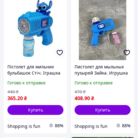
Пістолет для мильних
Пистолет для мыльных
бульбашок Стіч. Іграшка
пузырей Зайка. Игрушка
з Мильними Пухирцями
с Мыльными Пушицами
Готово к отправке
Готово к отправке
Bubble blaster блакитний
Bubble blaster голубой
колір
цвет
440
₴
470
₴
365
.20
₴
408
.90
₴
Купить
Купить
88%
88%
Shopping is fun
Shopping is fun