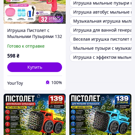
Игрушка мыльные пузыри на
Игрушка автобус мыльные п
Музыкальная игрушка мыль
Игрушка для ванной генера
Игрушка Пистолет с
Мыльными Пузырями 132
Веселая игрушка пистолет 
Отверстия | Генератор
Готово к отправке
Мыльные пузыри с музыкаль
Мыльных Пузырей на
Аккумуляторе || YT
598
₴
Игрушка с эффектом мыльны
Купить
100%
YourToy