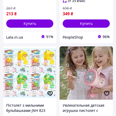
35
от
₴
/мес
267
₴
698
₴
213
₴
349
₴
Купить
Купить
91%
96%
Lala.in.ua
PeopleShop
Пістолет з мильними
Увлекательная детская
бульбашками JNH 823
игрушка пистолет с
/824 (96/2) 4 види,
мыльными пузырями