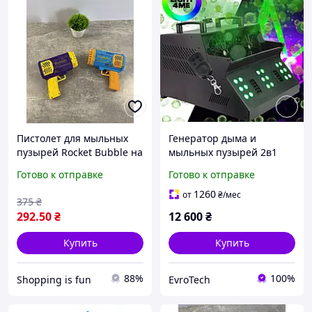
Пистолет для мыльных
Генератор дыма и
пузырей Rocket Bubble на
мыльных пузырей 2в1
40 отверстий с LED-
Light4Me с LED-
Готово к отправке
Готово к отправке
подсветкой голубой и
подсветкой
фиолетовый
1260
от
₴
/мес
375
₴
292
.50
₴
12 600
₴
Купить
Купить
88%
100%
Shopping is fun
EvroTech