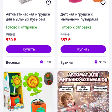
Автоматическая игрушка
Детская игрушка с
для мыльных пузырей
мыльными пузырями
для детей от 3 лет для
"Минни" 99008 на
Готово к отправке
Готово к отправке
активных игр на улице и
батарейках buzyna
праздников FLAME
795
₴
447
₴
530
₴
357
₴
Купить
Купить
96%
91%
Веселка
Бузина