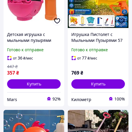
Детская игрушка с
Игрушка Пистолет с
мыльными пузырями
Мыльными Пузырями 57
"Минни" 99008 на
Отверстий | Генератор
Готово к отправке
Готово к отправке
батарейках mars
Мыльных Пузырей на
Аккумуляторе ||
36
77
от
₴
/мес
от
₴
/мес
Километр
447
₴
357
₴
769
₴
Купить
Купить
92%
100%
Mars
Километр