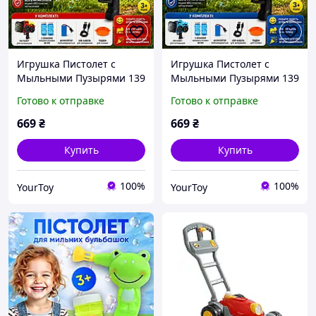
Игрушка Пистолет с
Игрушка Пистолет с
Мыльными Пузырями 139
Мыльными Пузырями 139
Отверстий | Генератор
Отверстий | Генератор
Готово к отправке
Готово к отправке
Мыльных Пузырей на
Мыльных Пузырей на
Аккумуляторе || YT
Аккумуляторе || YT
669
₴
669
₴
Купить
Купить
100%
100%
YourToy
YourToy