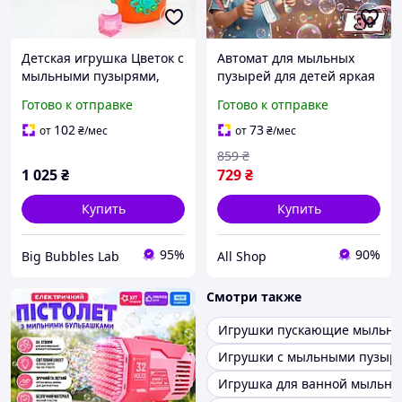
Детская игрушка Цветок с
Автомат для мыльных
мыльными пузырями,
пузырей для детей яркая
мелодия, подсветка,
игрушка в виде автомата
Готово к отправке
Готово к отправке
генератор мыльных
с подсветкой
пузырей
102
73
от
₴
/мес
от
₴
/мес
859
₴
1 025
₴
729
₴
Купить
Купить
95%
90%
Big Bubbles Lab
All Shop
Смотри также
Игрушки пускающие мыльны
Игрушки с мыльными пузыр
Игрушка для ванной мыльны