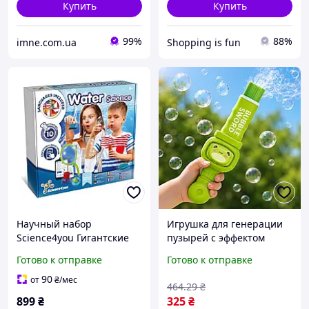
Купить
Купить
99%
88%
imne.com.ua
Shopping is fun
Научный набор
Игрушка для генерации
Science4you Гигантские
пузырей с эффектом
мыльные пузыри и
дыма 038-1, Лягушонок,
Готово к отправке
Готово к отправке
эксперименты с водой ,
Зеленый / Генератор
23 опыта, STEM игрушка
пузырьков / Мыльные
90
от
₴
/мес
464
.29
₴
от 6 лет
пузыри с дымом
899
₴
325
₴