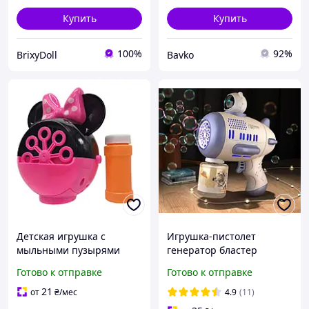
Купить
Купить
100%
92%
BrixyDoll
Bavko
Детская игрушка с
Игрушка-пистолет
мыльными пузырями
генератор бластер
"Минни" Bambi 99008 на
мыльных пузырей с
Готово к отправке
Готово к отправке
батарейках, Lala.in.ua
подсветкой, Пистолет
пулемет мыльные пузыри
21
от
₴
/мес
4.9
(11)
на батарейках