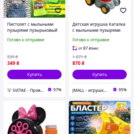
Пистолет с мыльными
Детская игрушка Каталка
пузырями пузырьковый
с мыльными пузырями
бластер для детей
Подсветка Серый с
Готово к отправке
Готово к отправке
Лягушка детская игрушка
красным
с мыльным раствором
87
от
₴
/мес
539
₴
1 071
₴
349
₴
870
₴
Купить
Купить
97%
95%
💡 SVITAЕ - Проверенная техника для дома и гаджеты для ухода за собой
JMALL - игрушки и товары для детей