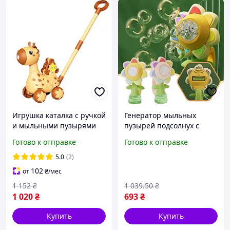
Игрушка каталка с ручкой
Генератор мыльных
и мыльными пузырями
пузырей подсолнух с
Жираф Бежевый
подсветкой три режима
Готово к отправке
Готово к отправке
скорости для детей и
взрослых FLAME
5.0
(2)
102
от
₴
/мес
1 152
₴
1 039
.50
₴
1 020
₴
693
₴
Купить
Купить