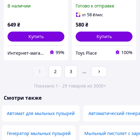
пузырями Детская
мыльными пузырями,
В наличии
Готово к отправке
Газонокосилка машинка
муз.
каталка
58
от
₴
/мес
649
₴
580
₴
Купить
Купить
99%
100%
Интернет-магазин детских товаров "Gorod Detstva"
Toys Place
1
2
3
...
Показано 1 - 29 товаров из 3000+
Смотри также
Автомат для мыльных пузырей
Автоматический генер
Генератор мыльных пузырей
Мыльный пистолет с зар