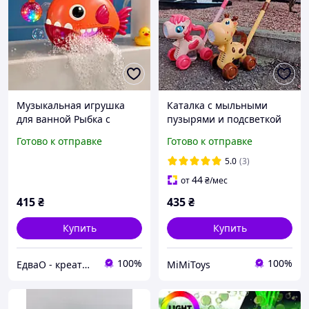
Музыкальная игрушка
Каталка с мыльными
для ванной Рыбка с
пузырями и подсветкой
мыльными пузырями,
на аккумуляторе
Готово к отправке
Готово к отправке
подсветка, пузыри, игры
для ванной комнаты
5.0
(3)
44
от
₴
/мес
415
₴
435
₴
Купить
Купить
100%
100%
ЕдваО - креативные игрушки
MiMiToys