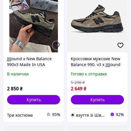
JJJJound x New Balance
Кроссовки мужские New
990v3 Made In USA
Balance 990. v3 x JJJJound
'Brown\Black' 41
Black Чёрный Brown
В наличии
Готово к отправке
Коричневый 41 размер
5 298
₴
2 850
₴
2 649
₴
Купить
Купить
95%
92%
Три костюма
🌟 взуття зі Швеції, миттєво 🚚💨 без передоплат