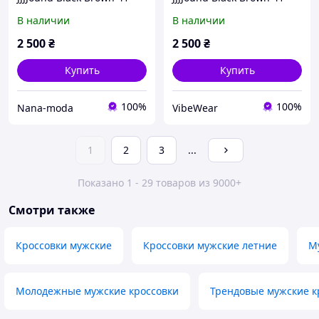
В наличии
В наличии
2 500
₴
2 500
₴
Купить
Купить
100%
100%
Nana-moda
VibeWear
1
2
3
...
Показано 1 - 29 товаров из 9000+
Смотри также
Кроссовки мужские
Кроссовки мужские летние
М
Молодежные мужские кроссовки
Трендовые мужские к