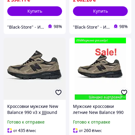
Купить
Купить
98%
98%
"Black-Store" - Интернет-магазин
"Black-Store" - Интернет-магазин
Кроссовки мужские New
Мужские кроссовки
Balance 990 v3 x JJJJound
летние New Balance 990
Black Brown 41 black store
v3 x JJJJound Black Brown
Готово к отправке
Готово к отправке
41 лето
435
260
от
₴
/мес
от
₴
/мес