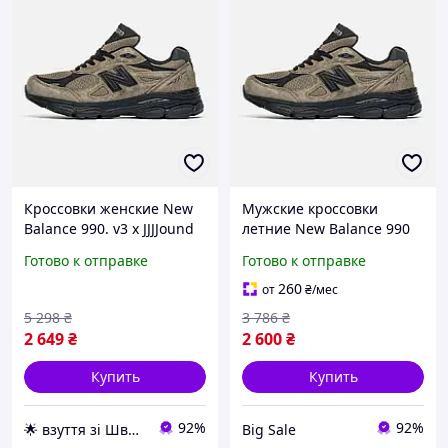
Кроссовки женские New
Мужские кроссовки
Balance 990. v3 x JJJJound
летние New Balance 990
Black Чёрный Brown
v3 x JJJJound Black Brown
Готово к отправке
Готово к отправке
Коричневый 41 размер
41 лето
260
от
₴
/мес
5 298
₴
3 786
₴
2 649
₴
2 600
₴
Купить
Купить
92%
92%
🌟 взуття зі Швеції, миттєво 🚚💨 без передоплат
Big Sale