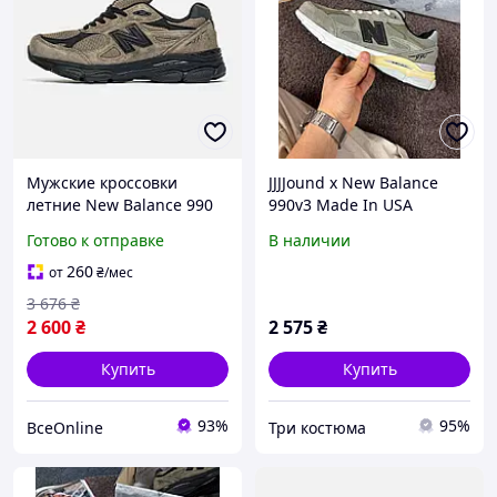
Мужские кроссовки
JJJJound x New Balance
летние New Balance 990
990v3 Made In USA
v3 x JJJJound Black Brown
'Grey/brown'
Готово к отправке
В наличии
41 лето
260
от
₴
/мес
3 676
₴
2 600
₴
2 575
₴
Купить
Купить
93%
95%
ВсеOnline
Три костюма