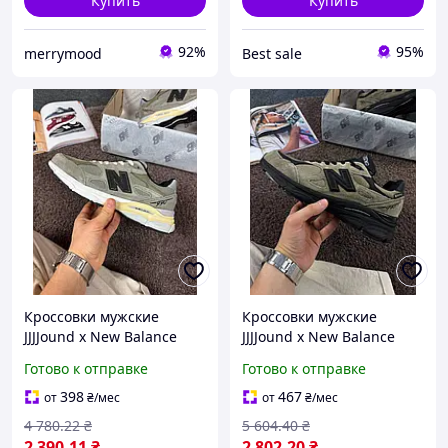
Купить
Купить
92%
95%
merrymood
Best sale
Кроссовки мужские
Кроссовки мужские
JJJJound x New Balance
JJJJound x New Balance
990v3 Made In USA
990v3 Made In USA
Готово к отправке
Готово к отправке
'Grey/brown' black store
'Brown\Black' 41 black
store
398
467
от
₴
/мес
от
₴
/мес
4 780
.22
₴
5 604
.40
₴
2 390
.11
₴
2 802
.20
₴