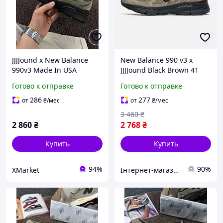
JJJJound x New Balance
New Balance 990 v3 x
990v3 Made In USA
JJJJound Black Brown 41
'Brown\Black' 41
Готово к отправке
Готово к отправке
286
277
от
₴
/мес
от
₴
/мес
3 460
₴
2 860
₴
2 768
₴
Купить
Купить
94%
90%
XMarket
Інтернет-магазин Look 100 Clothes