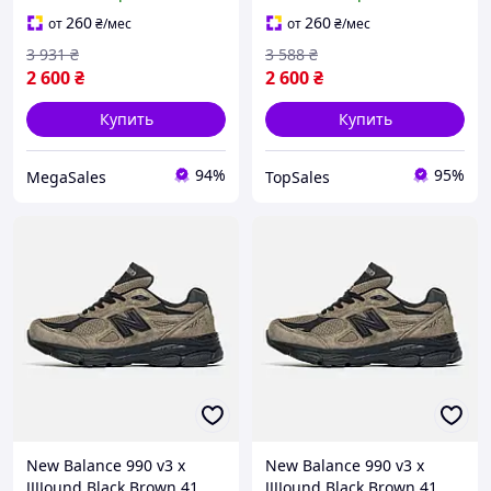
41 лето
41 лето
260
260
от
₴
/мес
от
₴
/мес
3 931
₴
3 588
₴
2 600
₴
2 600
₴
Купить
Купить
94%
95%
MegaSales
TopSales
New Balance 990 v3 x
New Balance 990 v3 x
JJJJound Black Brown 41
JJJJound Black Brown 41