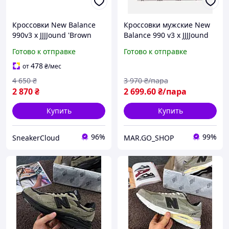
Кроссовки New Balance
Кроссовки мужские New
990v3 x JJJJound 'Brown
Balance 990 v3 x JJJJound
Black' M990JJ3
Black Brown
Готово к отправке
Готово к отправке
478
от
₴
/мес
4 650
₴
3 970
₴/пара
2 870
₴
2 699
.60
₴/пара
Купить
Купить
96%
99%
SneakerCloud
MAR.GO_SHOP