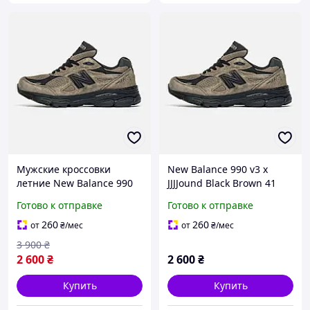
Мужские кроссовки
New Balance 990 v3 x
летние New Balance 990
JJJJound Black Brown 41
v3 x JJJJound Black Brown
Готово к отправке
Готово к отправке
41 лето
260
260
от
₴
/мес
от
₴
/мес
3 900
₴
2 600
₴
2 600
₴
Купить
Купить