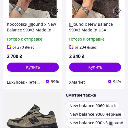
Кроссовки JJJJound x New
JJJJound x New Balance
Balance 990v3 Made In
990v3 Made In USA
USA 'Brown\Black' 41
'Grey/brown'
Готово к отправке
Готово к отправке
270
234
от
₴
/мес
от
₴
/мес
2 700
₴
2 340
₴
Купить
Купить
99%
94%
LuxShoes - інтернет-магазин
XMarket
Смотри также
New balance 9060 black
New balance 9060 черные
New balance 990 v3 jjjjound