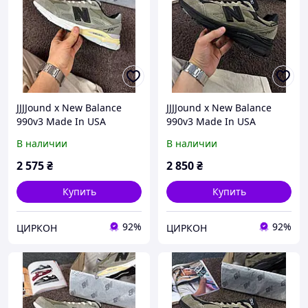
JJJJound x New Balance
JJJJound x New Balance
990v3 Made In USA
990v3 Made In USA
'Grey/brown'
'Brown\Black' 41
В наличии
В наличии
2 575
₴
2 850
₴
Купить
Купить
92%
92%
ЦИРКОН
ЦИРКОН