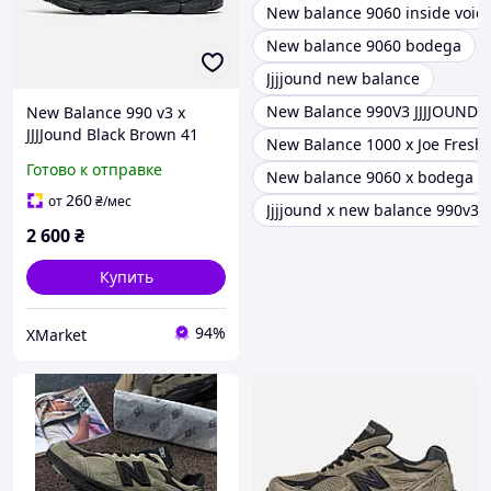
New balance 9060 inside voic
New balance 9060 bodega
Jjjjound new balance
New Balance 990V3 JJJJOUND 
New Balance 990 v3 x
JJJJound Black Brown 41
New Balance 1000 x Joe Fresh
Готово к отправке
New balance 9060 x bodega
260
от
₴
/мес
Jjjjound x new balance 990v3
2 600
₴
Купить
94%
XMarket