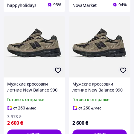
93%
94%
happyholidays
NovaMarket
Мужские кроссовки
Мужские кроссовки
летние New Balance 990
летние New Balance 990
v3 x JJJJound Black Brown
v3 x JJJJound Black Brown
Готово к отправке
Готово к отправке
41 лето
41 лето
260
260
от
₴
/мес
от
₴
/мес
3 978
₴
2 600
₴
2 600
₴