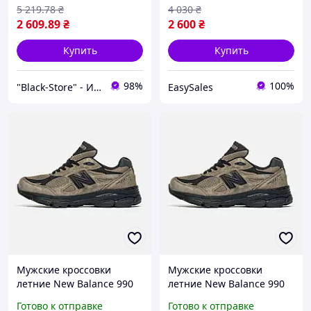
5 219
.78
₴
4 030
₴
2 609
.89
₴
2 600
₴
Купить
Купить
98%
100%
"Black-Store" - Интернет-магазин
EasySales
Мужские кроссовки
Мужские кроссовки
летние New Balance 990
летние New Balance 990
v3 x JJJJound Black Brown
v3 x JJJJound Black Brown
Готово к отправке
Готово к отправке