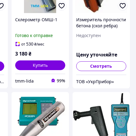
Склерометр ОМШ-1
Измеритель прочности
бетона (скол ребра)
ОНИКС-СР
Готово к отправке
Недоступен
530
от
₴
/мес
3 180
₴
Цену уточняйте
Купить
Смотреть
99%
tmm-lida
Нефтехимгрупп - лабораторное оборудование
ТОВ «УкрПрибор»