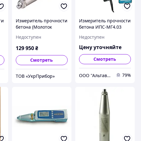
ти
Измеритель прочности
Измеритель прочности
бетона (Молоток
бетона ИПС-МГ4.03
Шмидта) Proceq Digi-
Недоступен
Недоступен
Schmidt 2000
Цену уточняйте
129 950
₴
Смотреть
Смотреть
79%
ООО "Альтавир"
ТОВ «УкрПрибор»