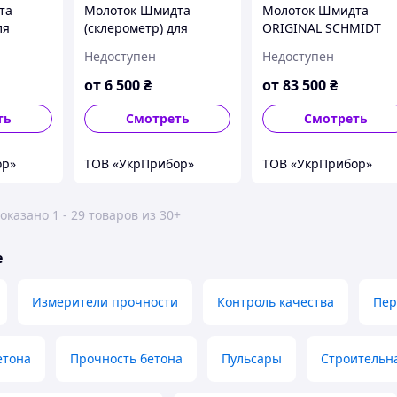
та
Молоток Шмидта
Молоток Шмидта
ля
(склерометр) для
ORIGINAL SCHMIDT
 /
бетона МШ-225 /
Недоступен
Недоступен
5
МШ-75 / МШ-25
от
6 500
₴
от
83 500
₴
ть
Смотреть
Смотреть
ор»
ТОВ «УкрПрибор»
ТОВ «УкрПрибор»
оказано 1 - 29 товаров из 30+
е
Измерители прочности
Контроль качества
Пер
етона
Прочность бетона
Пульсары
Строительн