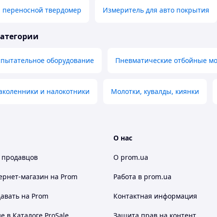
 переносной твердомер
Измеритель для авто покрытия
категории
пытательное оборудование
Пневматические отбойные мо
аколенники и налокотники
Молотки, кувалды, киянки
О нас
 продавцов
О prom.ua
ернет-магазин
на Prom
Работа в prom.ua
авать на Prom
Контактная информация
 в Каталоге ProSale
Защита прав на контент