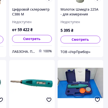
Цифровой склерометр
Молоток Шмидта 225А
С386 М
- для измерения
прочности бетона
Недоступен
Недоступен
от
59 422
₴
5 395
₴
Смотреть
Смотреть
100%
ЛАБЗОНА. Поставщик весов и лабораторных приборов
ТОВ «УкрПрибор»