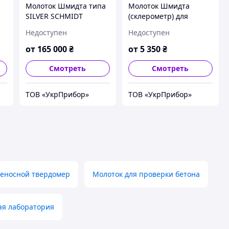
Молоток Шмидта типа
Молоток Шмидта
SILVER SCHMIDT
(склерометр) для
бетона МШ-225 /
Недоступен
Недоступен
МШ-75 / МШ-25
от
165 000
₴
от
5 350
₴
Смотреть
Смотреть
ТОВ «УкрПрибор»
ТОВ «УкрПрибор»
еносной твердомер
Молоток для проверки бетона
ая лаборатория