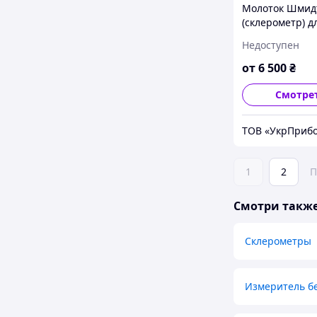
Молоток Шмид
(склерометр) д
бетона МШ-225
Недоступен
МШ-75 / МШ-2
от
6 500
₴
Смотре
ТОВ «УкрПриб
1
2
П
Смотри такж
Склерометры
Измеритель б