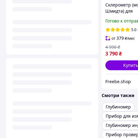
Склерометр (м
Шмидта) для
измерения пр
Готово к отпра
бетона / меха
измеритель -
5.0
твердометр М
379
от
₴
/мес
(ZC-3A)
4 990
₴
3 790
₴
Купит
Freebe.shop
Смотри также
Глубиномер