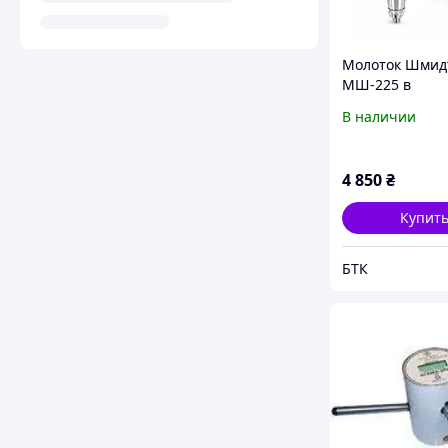
Молоток Шмид
МШ-225 в
металлическо
В наличии
корпусе склер
для определен
прочности бет
4 850
₴
Купит
БТК