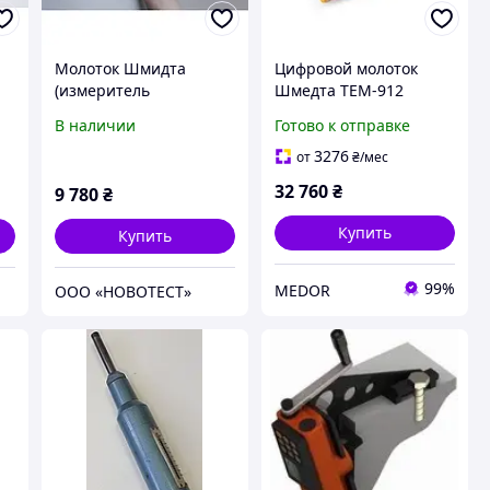
Молоток Шмидта
Цифровой молоток
(измеритель
Шмедта TEM-912
прочности бетона)
(цифровой)
В наличии
Готово к отправке
МШ-20
3276
от
₴
/мес
32 760
₴
9 780
₴
Купить
Купить
99%
MEDOR
ООО «НОВОТЕСТ»