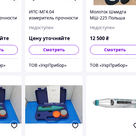
ИПС-МГ4.04
Молоток Шмидта
очности
измеритель прочности
МШ-225 Польша
метр)
бетона (склерометр)
(Измеритель
Недоступен
Недоступен
прочности бетона)
MOREK
яйте
Цену уточняйте
12 500
₴
ть
Смотреть
Смотреть
ор»
ТОВ «УкрПрибор»
ТОВ «УкрПрибор»