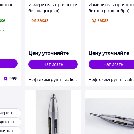
олоток
Измеритель прочности
Измеритель прочнос
бетона (отрыв)
бетона (скол ребра)
очности
ОНИКС-1.ОС
ОНИКС-1.СР
вке
Под заказ
Под заказ
нический
(1)
Ш-225
Цену уточняйте
Цену уточняйте
ь
Написать
Написать
99%
Нефтехимгрупп - лабораторное оборудование
Прибор для измерения лакокрасочного покрытия
Глубиномер индикаторный
Прибор проверки лакокрасочного покрытия