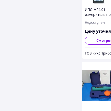
ИПС-МГ4.01
измеритель пр
бетона (склеро
Недоступен
Цену уточн
Смотре
ТОВ «УкрПриб