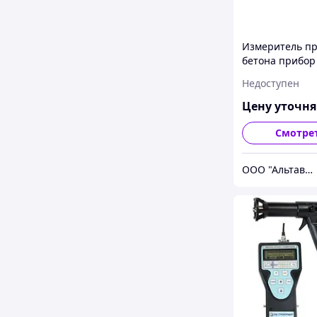
Измеритель п
бетона прибор
"Агама-2РМ"
Недоступен
Цену уточн
Смотре
ООО "Альтавир"