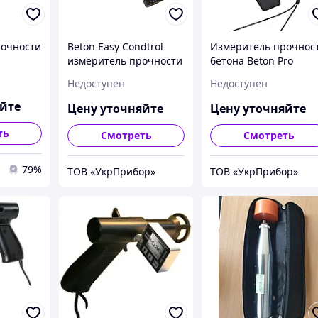
рочности
Beton Easy Condtrol
Измеритель прочнос
измеритель прочности
бетона Beton Pro
бетона (склерометр)
CONDTROL
Недоступен
Недоступен
яйте
Цену уточняйте
Цену уточняйте
ть
Смотреть
Смотреть
79%
ТОВ «УкрПрибор»
ТОВ «УкрПрибор»