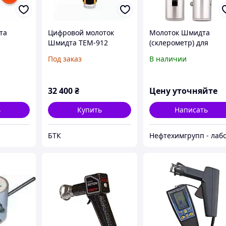
та
Цифровой молоток
Молоток Шмидта
Шмидта TEM-912
(склерометр) для
м
Digital склерометр для
бетона МШ
Под заказ
В наличии
ометр
определения
ия
прочности бетона
она
ГОСТ 22690 ASTM C805
32 400
₴
Цену уточняйте
ь
Купить
Написать
БТК