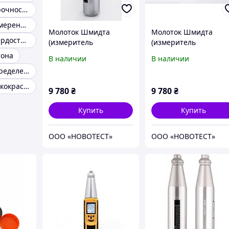
Измеритель прочности бетона ОНИКС-2.5
Прибор для измерения твердости металла
Молоток Шмидта
Молоток Шмидта
Измерение твердости металлов
(измеритель
(измеритель
прочности бетона)
прочности бетона)
тона
В наличии
В наличии
МШ-225
МШ-75
Прибор для определения активности цемента
Измеритель лакокрасочного покрытия
9 780
₴
9 780
₴
Купить
Купить
ООО «НОВОТЕСТ»
ООО «НОВОТЕСТ»