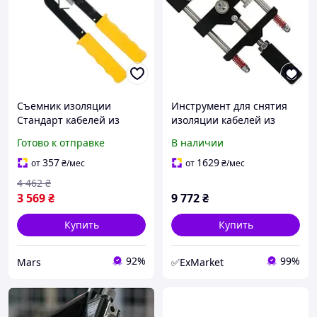
Съемник изоляции
Инструмент для снятия
Стандарт кабелей из
изоляции кабелей из
сшитого полиэтилена 15-
сшитого полиэтилена и
Готово к отправке
В наличии
30мм JCBX0301 mars
полупроводникового
экрана ø38-68мм Standart
357
1629
от
₴
/мес
от
₴
/мес
4 462
₴
3 569
₴
9 772
₴
Купить
Купить
92%
99%
Mars
✅ExMarket