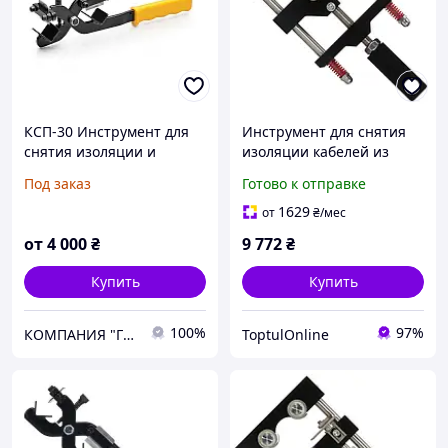
КСП-30 Инструмент для
Инструмент для снятия
снятия изоляции и
изоляции кабелей из
полупроводящего экрана
сшитого полиэтилена и
Под заказ
Готово к отправке
на кабелях с изоляцией
полупроводникового
из сшитого полиэтилена
экрана ø38-68мм
1629
от
₴
/мес
СТАНДАРТ
от
4 000
₴
9 772
₴
Купить
Купить
100%
97%
КОМПАНИЯ "ГОЛД МИДЛ"
ToptulOnline