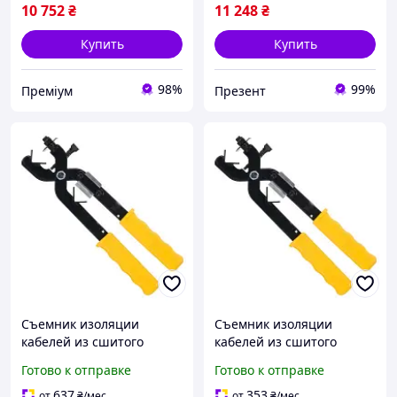
10 752
₴
11 248
₴
Купить
Купить
98%
99%
Преміум
Презент
Съемник изоляции
Съемник изоляции
кабелей из сшитого
кабелей из сшитого
полиэтилена 15-30мм
полиэтилена 15-30мм ukr
Готово к отправке
Готово к отправке
Стандарт JCBX0301 для
koshik (41-339-85)
профессионалов
637
353
от
₴
/мес
от
₴
/мес