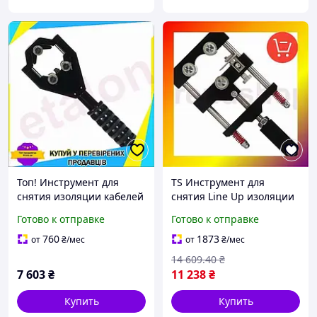
Топ! Инструмент для
TS Инструмент для
снятия изоляции кабелей
снятия Line Up изоляции
из сшитого полиэтилена
кабелей из сшитого
Готово к отправке
Готово к отправке
и полупроводникового
полиэтилена и
экрана ø20-40мм СТАН
полупроводникового
760
1873
от
₴
/мес
от
₴
/мес
экрана ø TRD-33/
14 609
.40
₴
7 603
₴
11 238
₴
Купить
Купить