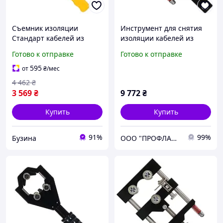
Съемник изоляции
Инструмент для снятия
Стандарт кабелей из
изоляции кабелей из
сшитого полиэтилена 15-
сшитого полиэтилена и
Готово к отправке
Готово к отправке
30мм JCBX0301 buzyna
полупроводникового
экрана ø38-68мм
595
от
₴
/мес
СТАНДАРТ
4 462
₴
3 569
₴
9 772
₴
Купить
Купить
91%
99%
Бузина
ООО "ПРОФЛАЙН 2000"