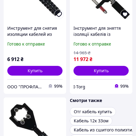
Инструмент для снятия
Інструмент для зняття
изоляции кабелей из
ізоляції кабелів із
сшитого полиэтилена и
зшитого поліетилену та
Готово к отправке
Готово к отправке
полупроводникового
напівпровідникового
экрана ø20-40мм
екрана ø38-68м СТАНДАРТ
14 965
₴
СТАНДАРТ
6 912
₴
11 972
₴
Купить
Купить
99%
99%
ООО "ПРОФЛАЙН 2000"
I-Torg
Смотри также
Отг кабель купить
Кабель 12к 33ом
Кабель из сшитого полиэтил