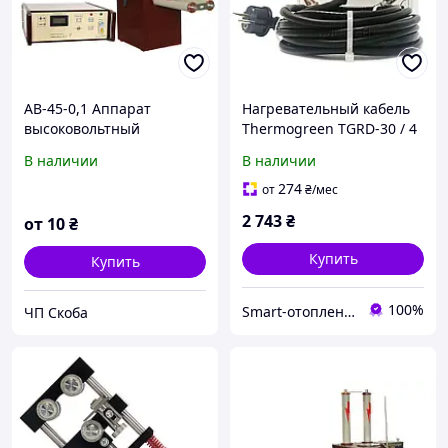
АВ-45-0,1 Аппарат
Нагревательный кабель
высоковольтный
Thermogreen TGRD-30 / 4
испытательный для
м / 120 Вт с вилкой и
В наличии
В наличии
испытания кабелей с
термостатом для
изоляцией из сшитого
обогрева труб и желобов
274
от
₴
/мес
пол
2 743
₴
от
10
₴
Купить
Купить
100%
Smart-отопление "iHeat"
ЧП Скоба