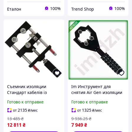
100%
100%
Еталон
Trend Shop
Съемник изоляции
Im Инструмент для
Стандарт кабелів із
снятия Air Gen изоляции
зшитого поліетилену та
кабелей из сшитого
Готово к отправке
Готово к отправке
напівпровідникового
полиэтилена 25-40мм
екрану 38-68мм
СТАНДАРТ резак для вы
2135
1325
от
₴
/мес
от
₴
/мес
(JCBX0703) (U1029035_BR)
IMD22/G
13 485
₴
9 936
.25
₴
12 811
₴
7 949
₴