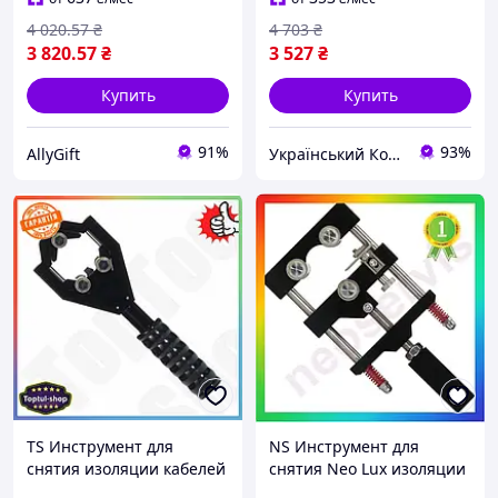
4 020
.57
₴
4 703
₴
3 820
.57
₴
3 527
₴
Купить
Купить
91%
93%
AllyGift
Український Кошик
TS Инструмент для
NS Инструмент для
снятия изоляции кабелей
снятия Neo Lux изоляции
Extra Line СТАНДАРТ 2 в 1
кабелей из сшитого