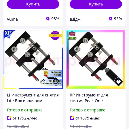
Купить
Купить
93%
95%
Vuma
Імідж
LI Инструмент для снятия
RP Инструмент для
Lite Box изоляции
снятия Peak One
кабелей из сшитого
изоляции кабелей из
Готово к отправке
Готово к отправке
полиэтилена и
сшитого полиэтилена и
полупроводникового
полупроводникового
1792
1875
от
₴
/мес
от
₴
/мес
экрана LIP77/R
экрана PREZ2/G
13 436
.25
₴
14 047
.50
₴