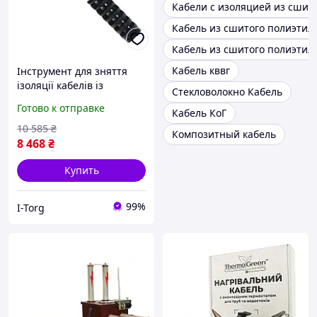
Кабели с изоляцией из сшит
Кабель из сшитого полиэтиле
Кабель из сшитого полиэтиле
Кабель кввг
Інструмент для зняття
ізоляції кабелів із
Стекловолокно Кабель
зшитого поліетилену та
Готово к отправке
Кабель КоГ
напівпровідникового
екрана ø20-40 мм
10 585
₴
Композитный кабель
СТАНДАРТ
8 468
₴
Купить
99%
I-Torg