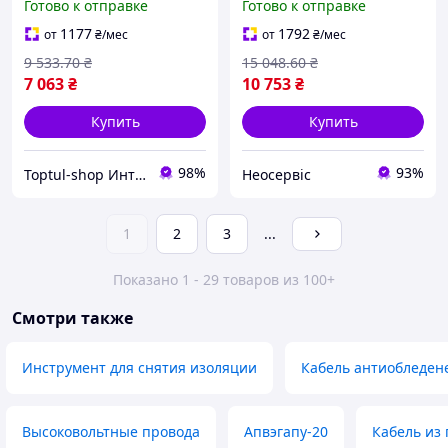
Готово к отправке
Готово к отправке
для высоковольтных
полиэтилена и
кабелей сшитый SHT55_Q
полупроводникового
1177
1792
от
₴
/мес
от
₴
/мес
экрана ø 25Neo-ss
9 533
.70
₴
15 048
.60
₴
7 063
₴
10 753
₴
Купить
Купить
98%
93%
Toptul-shop Интернет магазин
Неосервіс
1
2
3
...
Показано 1 - 29 товаров из 100+
Смотри также
Инструмент для снятия изоляции
Кабель антиобледен
Высоковольтные провода
Апвэгапу-20
Кабель из 