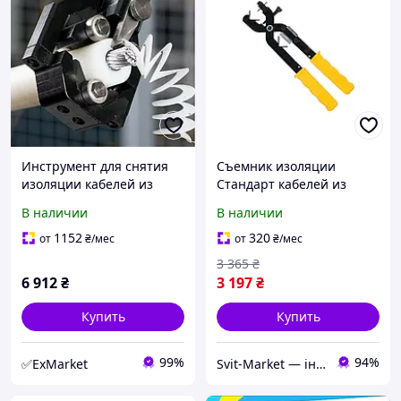
Инструмент для снятия
Съемник изоляции
изоляции кабелей из
Стандарт кабелей из
сшитого полиэтилена и
сшитого полиэтилена 15-
В наличии
В наличии
полупроводникового
30мм (JCBX0301)
экрана ø20-40мм Standart
1152
320
от
₴
/мес
от
₴
/мес
3 365
₴
6 912
₴
3 197
₴
Купить
Купить
99%
94%
✅ExMarket
Svit-Market — інтернет супермаркет