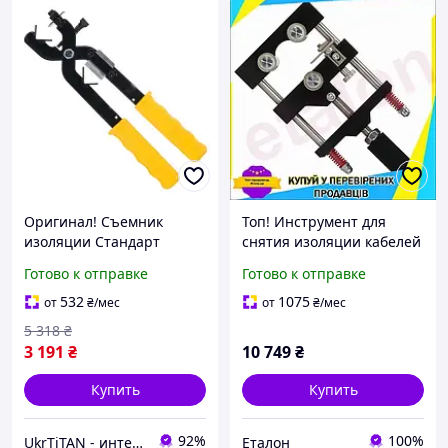
Оригинал! Съемник
Топ! Инструмент для
изоляции Стандарт
снятия изоляции кабелей
кабелей из сшитого
из сшитого полиэтилена
Готово к отправке
Готово к отправке
полиэтилена 15-30мм
и полупроводникового
(JCBX0301) - Высшее
экрана ø38-68мм СТАН
532
1075
от
₴
/мес
от
₴
/мес
качество!
5 318
₴
3 191
₴
10 749
₴
Купить
Купить
92%
100%
UkrTiTAN - интернет-магазин электроники и компьютерной техники
Еталон