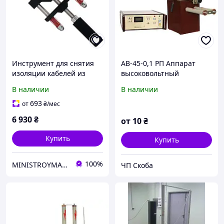
Инструмент для снятия
АВ-45-0,1 РП Аппарат
изоляции кабелей из
высоковольтный
сшитого полиэтилена и
испытательный.
В наличии
В наличии
полупроводникового
экрана ø22-45мм
693
от
₴
/мес
СТАНДАРТ
6 930
₴
от
10
₴
Купить
Купить
100%
MINISTROYMARKET
ЧП Скоба