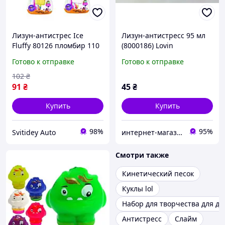
Лизун-антистрес Ice
Лизун-антистресс 95 мл
Fluffy 80126 пломбир 110
(8000186) Lovin
мл
Готово к отправке
Готово к отправке
102
₴
91
₴
45
₴
Купить
Купить
98%
95%
Svitidey Auto
интернет-магазин "Русалочка"
Смотри также
Кинетический песок
Куклы lol
Набор для творчества для де
Антистресс
Слайм