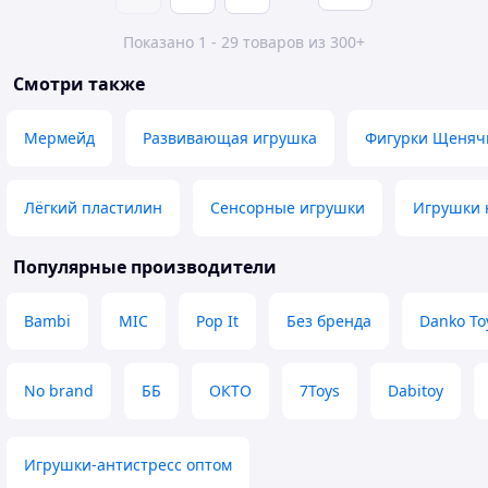
Показано 1 - 29 товаров из 300+
Смотри также
Мермейд
Развивающая игрушка
Фигурки Щеняч
Лёгкий пластилин
Сенсорные игрушки
Игрушки 
Популярные производители
Bambi
MIC
Pop It
Без бренда
Danko To
No brand
ББ
ОКТО
7Toys
Dabitoy
Игрушки-антистресс оптом