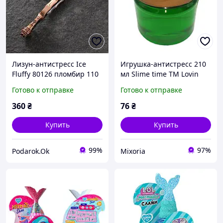
Лизун-антистресс Ice
Игрушка-антистресс 210
Fluffy 80126 пломбир 110
мл Slime time ТМ Lovin
мл
80142 Зеленый
Готово к отправке
Готово к отправке
360
₴
76
₴
Купить
Купить
99%
97%
Podarok.Ok
Mixoria