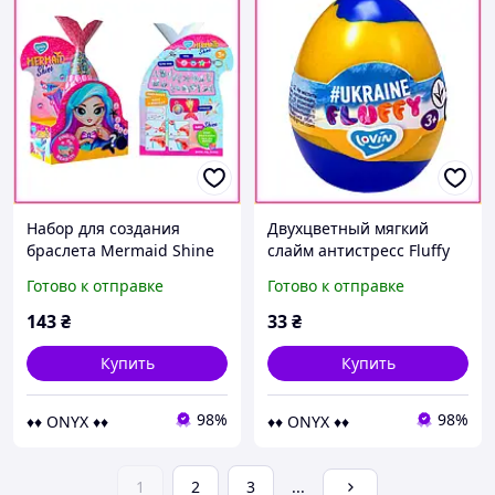
Набор для создания
Двухцветный мягкий
браслета Mermaid Shine
слайм антистресс Fluffy
Pink Lovin со слаймом
Ukraine TM Lovin для
Готово к отправке
Готово к отправке
250мл антистресс в
детей шелковистая
подарок для девочек
жмакалка игрушка 40мл
143
₴
33
₴
Купить
Купить
98%
98%
♦♦ ONYX ♦♦
♦♦ ONYX ♦♦
1
2
3
...