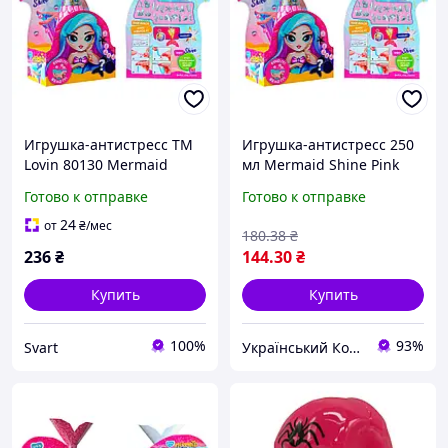
Игрушка-антистресс TM
Игрушка-антистресс 250
Lovin 80130 Mermaid
мл Mermaid Shine Pink
Shine Pink, 250 мл для
ukr koshik (41-339-85)
Готово к отправке
Готово к отправке
расслабления /Svart/ -
stunning-products-for-life-
24
от
₴
/мес
180
.38
₴
236
₴
144
.30
₴
Купить
Купить
100%
93%
Svart
Український Кошик