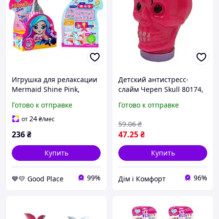
Игрушка для релаксации
Детский антистресс-
Mermaid Shine Pink,
слайм Череп Skull 80174,
объем 250 мл, TM Lovin
100 мл Розовый Хіт
Готово к отправке
Готово к отправке
80130 GoodPlace -worry-
продажу!
free-shopping-
24
от
₴
/мес
59
.06
₴
236
₴
47
.25
₴
Купить
Купить
99%
96%
💙💛 Good Place
Дім і Комфорт