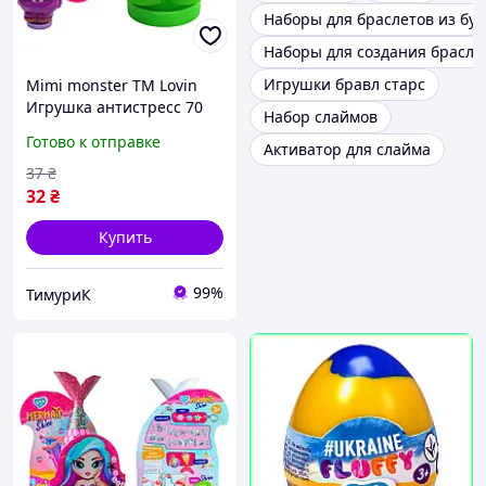
Наборы для браслетов из бу
Наборы для создания брасле
Игрушки бравл старс
Mimi monster ТМ Lovin
Игрушка антистресс 70
Набор слаймов
мл
Готово к отправке
Активатор для слайма
37
₴
32
₴
Купить
99%
ТимуриК