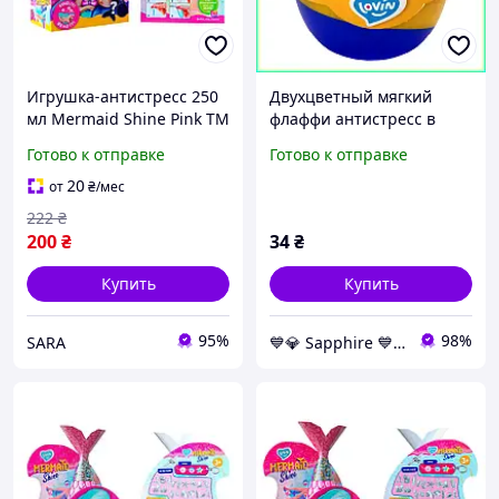
Игрушка-антистресс 250
Двухцветный мягкий
мл Mermaid Shine Pink TM
флаффи антистресс в
Lovin 80130-Sara
подарок ребенку для
Готово к отправке
Готово к отправке
игры дома и на улице
Lovin Ukraine 40 мл
20
от
₴
/мес
222
₴
200
₴
34
₴
Купить
Купить
95%
98%
SARA
💙💎 Sapphire 💙💎