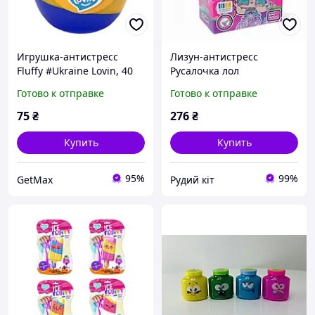
Игрушка-антистресс
Лизун-антистресс
Fluffy #Ukraine Lovin, 40
Русалочка лол
мл, двухцветная, для
Готово к отправке
Готово к отправке
детей от 3 лет
75
₴
276
₴
Купить
Купить
95%
99%
GetMax
Рудий кіт