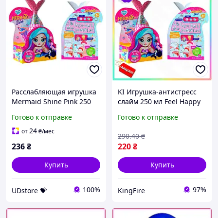
Расслабляющая игрушка
KI Игрушка-антистресс
Mermaid Shine Pink 250
слайм 250 мл Feel Happy
мл, модель 80130 от TM
Lovin для девочек с
Готово к отправке
Готово к отправке
Lovin UDstore -store-with-
блестящими бусинками
good-prices-
для творчества FIR41_R
24
от
₴
/мес
290
.40
₴
236
₴
220
₴
Купить
Купить
100%
97%
UDstore 💝
KingFire