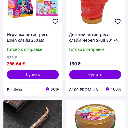
Игрушка-антистресс
Детский антистресс-
Lovin слайм 250 мл
слайм Череп Skull 80174,
розовый
100 мл Красный
Готово к отправке
Готово к отправке
330
₴
266
.64
₴
130
₴
Купить
Купить
96%
100%
BestMix
A100.PROM.UA