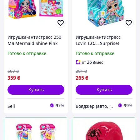
Игрушка-антистресс 250
Игрушка-антистресс
Мл Mermaid Shine Pink
Lovin L.O.L. Surprise!
Tm Lovin Seli Іграшка-
Русалка Голубая,
Готово к отправке
Готово к отправке
антистрес 250 Мл
LOL80196 6121-VO
Mermaid Shine Pink Tm
26
от
₴
/мес
Lovin
507
₴
291
₴
359
₴
265
₴
Купить
Купить
97%
99%
Seli
Вояджер (авто, туризм, спорт)