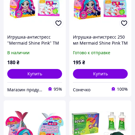
Игрушка-антистресс
Игрушка-антистресс 250
"Mermaid Shine Pink" TM
мл Mermaid Shine Pink TM
Lovin 250 мл (RT80130)
Lovin 80130 SUNNY
В наличии
Готово к отправке
180
₴
195
₴
Купить
Купить
95%
100%
Магазин продукції Латинскої та Північної Америки
Сонечко