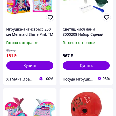
Игрушка-антистресс 250
Светящийся лайм
мл Mermaid Shine Pink TM
8000208 Набор Сделай
Lovin 80130 ХІТМАРТ
Свой Слайм, ТМ Lovin
Готово к отправке
Готово к отправке
Іграшки
197
₴
151
₴
567
₴
Купить
Купить
100%
98%
ХІТМАРТ Іграшки
Посуда Игрушки Канцелярия Творчество Для Всей Семьи