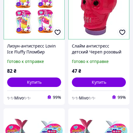
Лизун-антистресс Lovin
Слайм антистресс
Ice Fluffy Пломбир
детский Череп розовый
пушистая матовая масса
перламутровый 100 мл
Готово к отправке
Готово к отправке
с ароматом и игрушкой-
тянущийся для моторики
сюрпризом 110мл
рук и надувания пузырей
82
₴
47
₴
Купить
Купить
99%
99%
✨✨Mivo✨✨
✨✨Mivo✨✨