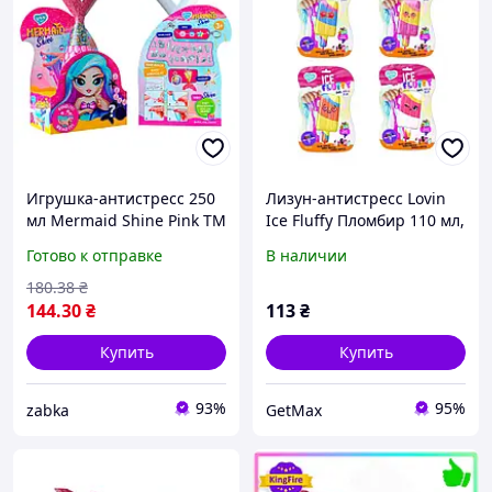
Игрушка-антистресс 250
Лизун-антистресс Lovin
мл Mermaid Shine Pink TM
Ice Fluffy Пломбир 110 мл,
Lovin 3958393 zabka
мягкий и пушистый
Готово к отправке
В наличии
слайм для детей
180
.38
₴
144
.30
₴
113
₴
Купить
Купить
93%
95%
zabka
GetMax