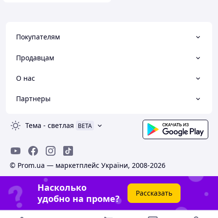
Покупателям
Продавцам
О нас
Партнеры
Тема
-
светлая
BETA
© Prom.ua — маркетплейс України, 2008-2026
Насколько
Рассказать
удобно на проме?