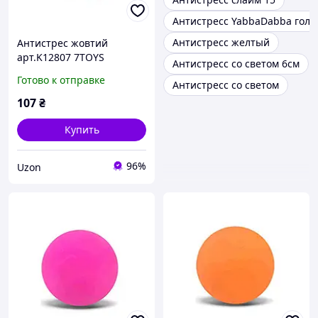
Антистресс YabbaDabba голу
Антистресс желтый
Антистрес жовтий
арт.K12807 7TOYS
Антистресс со светом 6см
Готово к отправке
Антистресс со светом
107
₴
Купить
96%
Uzon