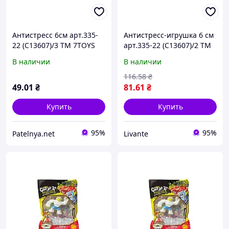
Антистресс 6см арт.335-
Антистресс-игрушка 6 см
22 (C13607)/3 ТМ 7TOYS
арт.335-22 (C13607)/2 ТМ
7TOYS "Lv"
В наличии
В наличии
116
.58
₴
49
.01
₴
81
.61
₴
Купить
Купить
95%
95%
Patelnya.net
Livante