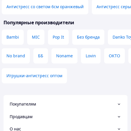
Антистресс со светом 6см оранжевый
Антистресс сер
Популярные производители
Bambi
MIC
Pop It
Без бренда
Danko To
No brand
ББ
Noname
Lovin
ОКТО
Игрушки-антистресс оптом
Покупателям
Продавцам
О нас