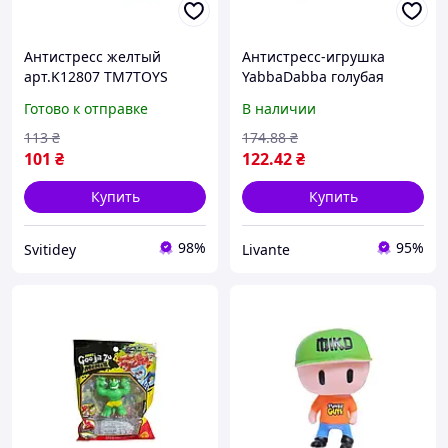
Антистресс желтый
Антистресс-игрушка
арт.K12807 ТМ7TOYS
YabbaDabba голубая
арт.YD2516 7TOYS "Lv"
Готово к отправке
В наличии
113
₴
174
.88
₴
101
₴
122
.42
₴
Купить
Купить
98%
95%
Svitidey
Livante