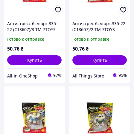
Антистресс 6см арт.335-
Антистрес 6см арт.335-22
22 (C13607)/3 ТМ 7TOYS
(C13607)/2 ТМ 7TOYS
Готово к отправке
Готово к отправке
50
.76
₴
50
.76
₴
Купить
Купить
97%
95%
All-in-OneShop
All Things Store