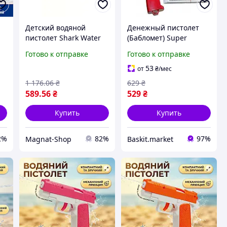
Детский водяной
Денежный пистолет
пистолет Shark Water
(Бабломет) Super
Gun большой водный
Money Gun Красный +
Готово к отправке
Готово к отправке
автомат для летних игр
50 купюр
53
от
₴
/мес
1 176
.06
₴
629
₴
589
.56
₴
529
₴
Купить
Купить
2%
82%
97%
Magnat-Shop
Baskit.market