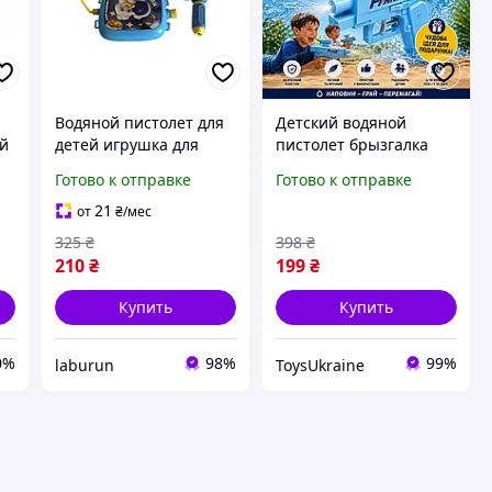
Водяной пистолет для
Детский водяной
ой
детей игрушка для
пистолет брызгалка
лета
для бассейна и пляжа,
Готово к отправке
Готово к отправке
 с
игрушка для летнего
отдыха
21
от
₴
/мес
0-
325
₴
398
₴
210
₴
199
₴
Купить
Купить
0%
98%
99%
laburun
ToysUkraine