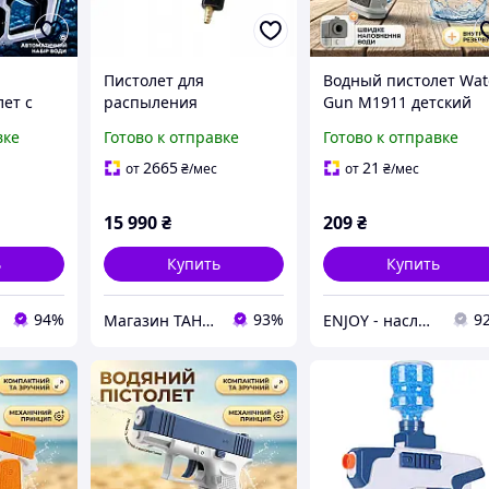
Пистолет для
Водный пистолет Wat
ет с
распыления
Gun M1911 детский
льбы,
герметиков Sika Spray
механический с
вке
Готово к отправке
Готово к отправке
ектами
Gun
внутренним
резервуаром для вод
2665
21
от
₴
/мес
от
₴
/мес
ый
15 990
₴
209
₴
,белый
ь
Купить
Купить
94%
93%
9
Магазин ТАНДЕМ: Ваш надійний партнер в фарбуванні авто! Безкоштовна доставка від 7000 грн!
ENJOY - наслаждайтесь покупками вместе с нами!