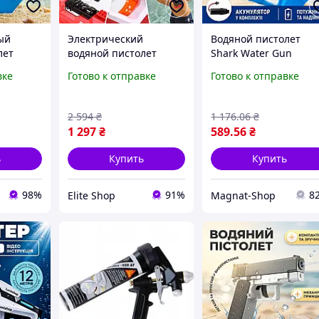
ый
Электрический
Водяной пистолет
лет
водяной пистолет
Shark Water Gun
ластер
Combat Water Gun,
детский мощный
вке
Готово к отправке
Готово к отправке
р в воде
детский водный
водный бластер для
х Water
автомат, игрушка для
игр на улице
воды
2 594
₴
1 176
.06
₴
1 297
₴
589
.56
₴
ь
Купить
Купить
98%
91%
8
Elite Shop
Magnat-Shop