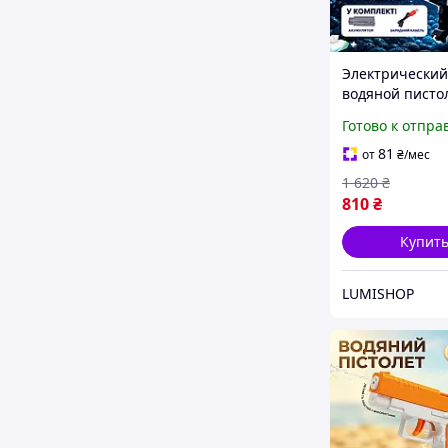
Электрический
водяной пистол
функцией стре
Готово к отпра
автомат с эфф
для детей и
81
от
₴
/мес
взрослых,водн
1 620
₴
Water Gun
810
₴
аккумулятором
Купит
LUMISHOP