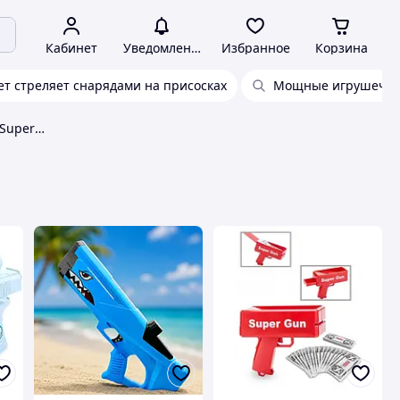
Кабинет
Уведомления
Избранное
Корзина
ет стреляет снарядами на присосках
Мощные игрушечны
Игрушка пистолет для дома Super Gun