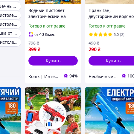
Мощные игрушечные пистолеты
Водный пистолет
Пранк Ган,
Игрушечные пистолеты светящиеся
электрический на
двусторонний водян
аккумуляторе с 2
пистолет для
Игрушечные пистолеты набор
Готово к отправке
Готово к отправке
резервуарами Water
розыгрышей, бластер
Пистолет игрушка от 7 лет
Gun Glock-18 для детей
двумя режимами,
40
от
₴
/мес
5.0
(2)
и взрослых
игрушка белый Код 0
Игрушечный пистолет снаряды
798
₴
490
₴
0667
399
₴
290
₴
Купить
Купить
94%
10
Konik | Интернет-магазин
Необычные товары