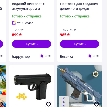
Водяной пистолет с
Пистолет для создания
ой
аккумулятором и
денежного дождя
подзарядкой Shark
игрушка для
Готово к отправке
Готово к отправке
 с
Water Gun детское
вечеринок 50 муляжей
оружие игрушка для
денег красный цвет
90
от
₴
/мес
0-
летних игр
FLAME
1 299
₴
1 477
.50
₴
899
₴
985
₴
Купить
Купить
0%
98%
95%
happyshop
Веселка