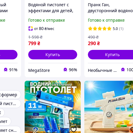
рый
Водяной пистолет с
Пранк Ган,
гами
эффектами для детей,
двусторонний водян
un
игрушечный
пистолет для
вке
Готово к отправке
Готово к отправке
электрический автомат
розыгрышей, бластер
для воды с мощным
двумя режимами,
80
от
₴
/мес
5.0
(1)
аккумулятором,Electric
игрушка синий Код 0
1 598
₴
490
₴
Water Gun,белый
0669
799
₴
290
₴
ь
Купить
Купить
91%
96%
10
MegaStore
Необычные товары
нсформер
Интерактивный пистолет
t
олет
Пистолет стреляет снарядами на присосках