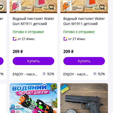
er
Водный пистолет Water
Водный пистолет Water
Gun M1911 детский
Gun M1911 детский
механический с
механический с
Готово к отправке
Готово к отправке
внутренним
внутренним
ы
резервуаром для воды
резервуаром для воды
21
21
от
₴
/мес
от
₴
/мес
209
₴
209
₴
Купить
Купить
2%
92%
92%
ENJOY - наслаждайтесь покупками вместе с нами!
ENJOY - наслаждайтесь покупками вместе с нами!