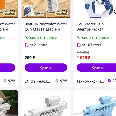
ет Water
Водный пистолет Water
Gel Blaster Gun
ский
Gun M1911 детский
Электрическая
с
механический с
игрушка Пистолет
вке
Готово к отправке
Готово к отправке
внутренним
Рождественский
ля воды
резервуаром для воды
автомат на орбизах
21
103
от
₴
/мес
от
₴
/мес
1 140
₴
209
₴
1 026
₴
ь
Купить
Купить
92%
92%
9
ENJOY - наслаждайтесь покупками вместе с нами!
Техномикс - интернет - магазин качественной техники, электроники и других товаров для дома и работы