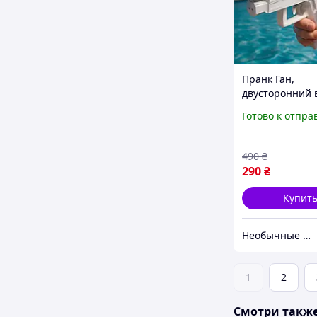
Пранк Ган,
двусторонний 
пистолет для
Готово к отпра
розыгрышей, б
двумя режима
игрушка белый
490
₴
0659
290
₴
Купит
Необычные товары
1
2
Смотри такж