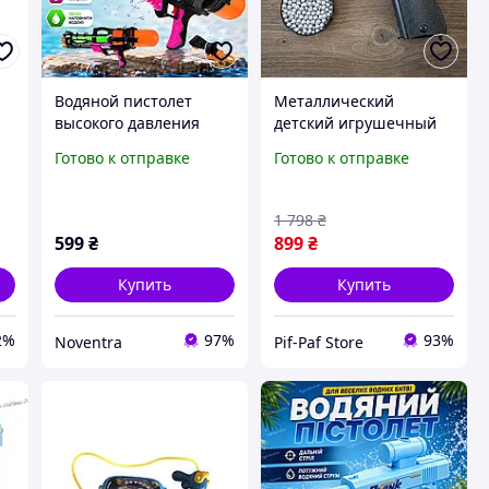
Водяной пистолет
Металлический
высокого давления
детский игрушечный
игрушка водное
пистолет Colt Кольт
Готово к отправке
Готово к отправке
оружие с высокой
1911 на шарах
дальностью стрельбы
высококачественный
для игры в воде для
пистолет на пульках
1 798
₴
летних игр водные
для детей железный
599
₴
899
₴
игруш
Купить
Купить
2%
97%
93%
Noventra
Pif-Paf Store