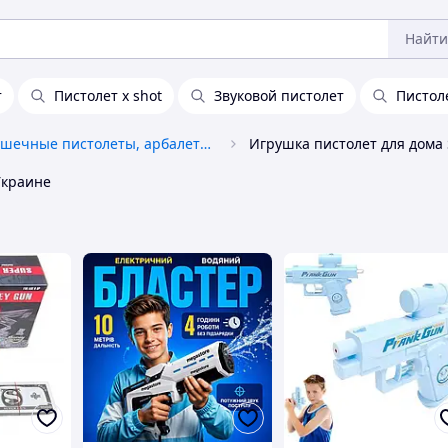
Найти
т
Пистолет x shot
Звуковой пистолет
Пистол
Игрушечные пистолеты, арбалеты и сабли
Украине