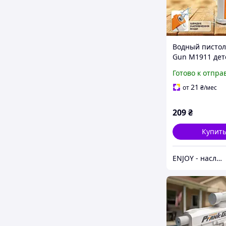
Водный пистол
Gun M1911 дет
механический 
Готово к отпра
внутренним
резервуаром д
21
от
₴
/мес
209
₴
Купит
ENJOY - наслаждайтесь покупками вместе с нами!