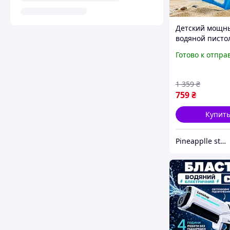
Детский мощн
водяной писто
игрушечный б
Готово к отпра
автомат для иг
детей взрослы
gun с напором
1 359
₴
759
₴
Купит
Pineapplle store