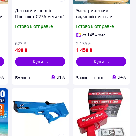
Детский игровой
Электрический
ой
Пистолет C27A металл/
водяной пистолет
пластик, стреляет
Combat Water Gun для
Готово к отправке
Готово к отправке
 с
пульками 6 мм buzyna
детей и взрослых с
дальностью выстрела
145
от
₴
/мес
0-
9м и резервуаром
623
₴
2 135
₴
600мл
498
₴
1 450
₴
Купить
Купить
0%
91%
94%
Бузина
Захист і стиль — в одному магазині