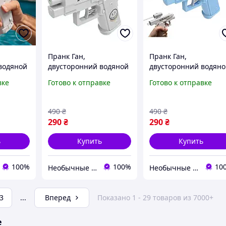
Пранк Ган,
Пранк Ган,
водяной
двусторонний водяной
двусторонний водян
пистолет для
пистолет для
вке
Готово к отправке
Готово к отправке
ластер с
розыгрышей, бластер с
розыгрышей, бластер
ми,
двумя режимами,
двумя режимами,
 Код 00-
игрушка белый Код 00-
игрушка синий Код 0
490
₴
490
₴
0666
0668
290
₴
290
₴
ь
Купить
Купить
100%
100%
10
Необычные товары
Необычные товары
3
...
Вперед
Показано 1 - 29 товаров из 7000+
е