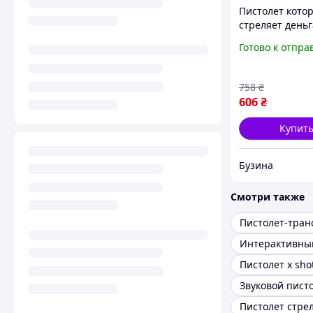
Пистолет кото
стреляет день
Super Money G
Готово к отпра
buzyna
758
₴
606
₴
Купит
Бузина
Смотри также
Пистолет-тра
Пистолет x sho
Звуковой пист