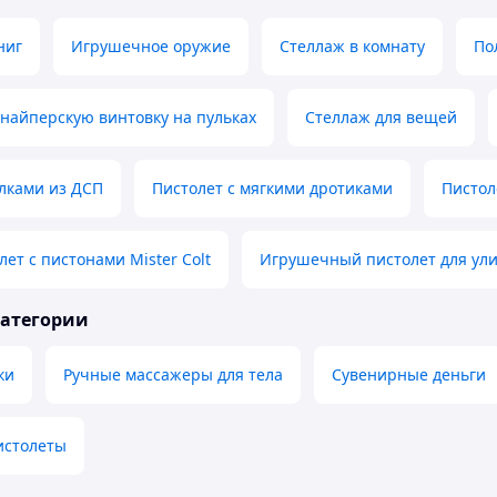
ниг
Игрушечное оружие
Стеллаж в комнату
По
найперскую винтовку на пульках
Стеллаж для вещей
лками из ДСП
Пистолет с мягкими дротиками
Пистол
лет с пистонами Mister Colt
Игрушечный пистолет для ул
категории
ки
Ручные массажеры для тела
Сувенирные деньги
истолеты